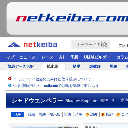
プレ
トップ
ニュース
レース
A I
予想
UMAIビルダー
コラ
競馬データTOP
競走馬
騎手
調教師
馬主
コミュニティ健全化に向けた取り組みについて
いま競輪が熱い！ netkeirinで競輪を気軽に楽しもう
シャドウエンペラー
Shadow Emperor
抹消 牡 鹿
TOP
戦績
血統
掲示板
写真
メモ
調教
短評
コ
生年月日