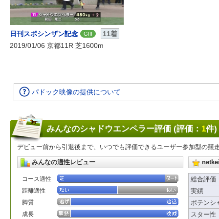
日刊スポシンザン記念
11着
GIII
2019/01/06 京都11R 芝1600m
パドック映像の提供について
みんなのシャドウエンペラー評価 (評価：
1
件)
デビュー前から引退後まで、いつでも評価できるユーザー参加型の競
みんなの適性レビュー
net
コース適性
総合評価
距離適性
実績
脚質
ポテンシ
成長
スター性