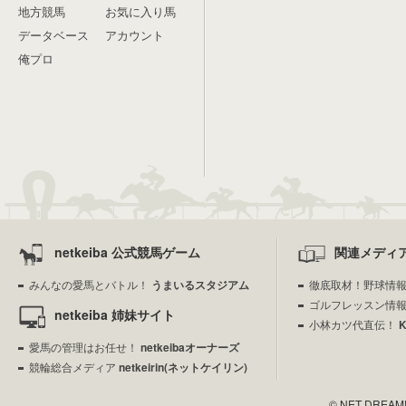
地方競馬
お気に入り馬
データベース
アカウント
俺プロ
netkeiba 公式競馬ゲーム
関連メディ
みんなの愛馬とバトル！
うまいるスタジアム
徹底取材！野球情
ゴルフレッスン情
netkeiba 姉妹サイト
小林カツ代直伝！
愛馬の管理はお任せ！
netkeibaオーナーズ
競輪総合メディア
netkeirin(ネットケイリン)
© NET DREAMERS