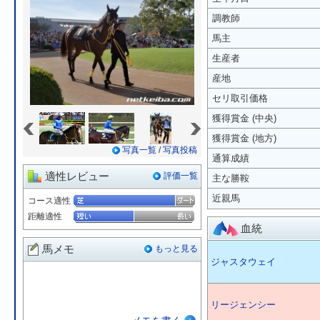
調教師
馬主
生産者
産地
セリ取引価格
«
»
獲得賞金 (中央)
獲得賞金 (地方)
写真一覧
/
写真投稿
通算成績
適性レビュー
評価一覧
主な勝鞍
近親馬
コース適性
距離適性
血統
馬メモ
もっと見る
ジャスタウェイ
リージェンシー