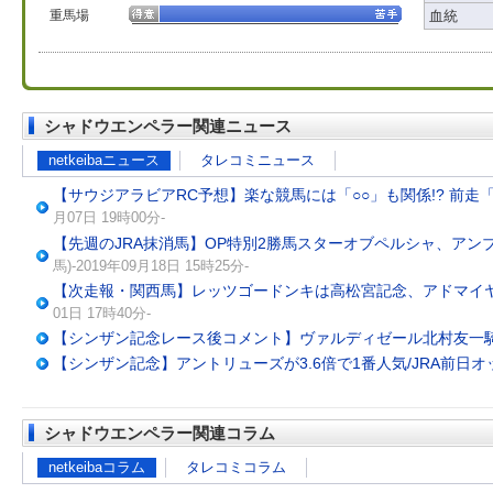
重馬場
血統
シャドウエンペラー関連ニュース
netkeibaニュース
タレコミニュース
【サウジアラビアRC予想】楽な競馬には「○○」も関係!? 前
月07日 19時00分-
【先週のJRA抹消馬】OP特別2勝馬スターオブペルシャ、アン
馬)-2019年09月18日 15時25分-
【次走報・関西馬】レッツゴードンキは高松宮記念、アドマイ
01日 17時40分-
【シンザン記念レース後コメント】ヴァルディゼール北村友一
【シンザン記念】アントリューズが3.6倍で1番人気/JRA前日オ
シャドウエンペラー関連コラム
netkeibaコラム
タレコミコラム