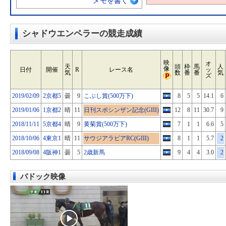
メモを書く
シャドウエンペラーの競走成績
映
オ
天
頭
枠
馬
人
像
日付
開催
R
レース名
ッ
気
数
番
番
気
ズ
2019/02/09
2京都5
曇
9
こぶし賞(500万下)
8
5
5
14.1
6
2019/01/06
1京都2
晴
11
日刊スポシンザン記念(GIII)
12
8
11
30.7
9
2018/11/11
5京都4
晴
9
黄菊賞(500万下)
7
1
1
6.6
5
2018/10/06
4東京1
晴
11
サウジアラビアRC(GIII)
8
1
1
5.7
2
2018/09/08
4阪神1
曇
5
2歳新馬
9
4
4
3.0
2
パドック映像