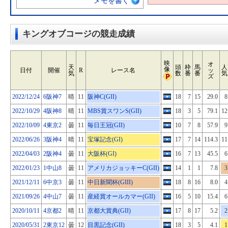
メモを書く
キングオブコージの競走成績
映
オ
天
頭
枠
馬
人
像
日付
開催
R
レース名
ッ
気
数
番
番
気
ズ
2022/12/24
6阪神7
晴
11
阪神C(GII)
18
7
15
29.0
8
2022/10/29
4阪神8
晴
11
MBS賞スワンS(GII)
18
3
5
79.1
12
2022/10/09
4東京2
曇
11
毎日王冠(GII)
10
7
8
57.9
9
2022/06/26
3阪神4
晴
11
宝塚記念(GI)
17
7
14
114.3
11
2022/04/03
2阪神4
曇
11
大阪杯(GI)
16
7
13
45.5
6
2022/01/23
1中山8
曇
11
アメリカジョッキーC(GII)
14
1
1
7.8
3
2021/12/11
6中京3
曇
11
中日新聞杯(GIII)
18
8
16
8.0
4
2021/09/26
4中山7
曇
11
産経賞オールカマー(GII)
16
5
10
15.4
6
2020/10/11
4京都2
晴
11
京都大賞典(GII)
17
8
17
5.2
2
2020/05/31
2東京12
曇
12
目黒記念(GII)
18
3
5
4.1
1