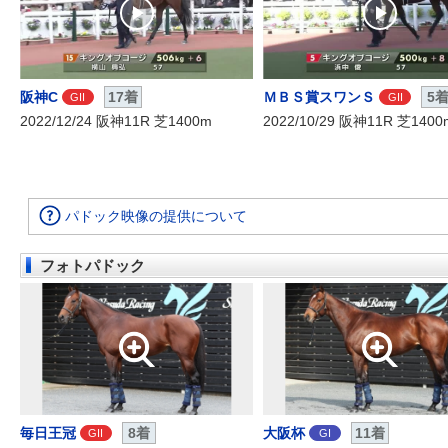
阪神C
17着
ＭＢＳ賞スワンＳ
5
GII
GII
2022/12/24 阪神11R 芝1400m
2022/10/29 阪神11R 芝1400
パドック映像の提供について
フォトパドック
毎日王冠
8着
大阪杯
11着
GII
GI