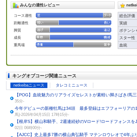
みんなの適性レビュー
net
コース適性
総合評価
距離適性
実績
脚質
ポテンシ
成長
スター性
重馬場
血統
キングオブコージ関連ニュース
netkeibaニュース
タレコミニュース
【POG】血統魅力のリアライズセレストが素軽い脚さばき/馬
35分-
今年デビューの新種牡馬は34頭 最多登録はエフフォーリアの1
馬)-2026年04月15日 17時15分-
【根岸S】横山和騎手、2週連続砂のVロード!ロードフォンスを
02日 06時00分-
【AJCC】史上最多7勝の横山典弘騎手 マテンロウレオで4年ぶ