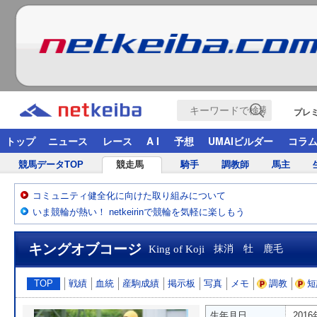
プレ
トップ
ニュース
レース
A I
予想
UMAIビルダー
コラ
競馬データTOP
競走馬
騎手
調教師
馬主
コミュニティ健全化に向けた取り組みについて
いま競輪が熱い！ netkeirinで競輪を気軽に楽しもう
キングオブコージ
King of Koji
抹消 牡 鹿毛
TOP
戦績
血統
産駒成績
掲示板
写真
メモ
調教
短
生年月日
201