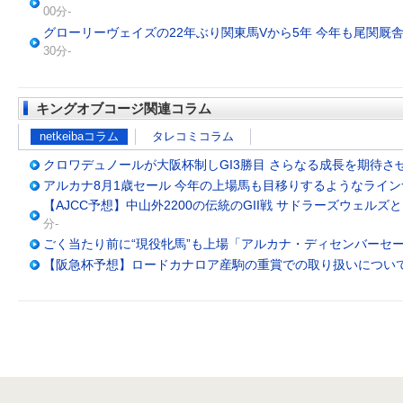
00分-
グローリーヴェイズの22年ぶり関東馬Vから5年 今年も尾関厩
30分-
キングオブコージ関連コラム
netkeibaコラム
タレコミコラム
クロワデュノールが大阪杯制しGI3勝目 さらなる成長を期待さ
アルカナ8月1歳セール 今年の上場馬も目移りするようなライン
【AJCC予想】中山外2200の伝統のGII戦 サドラーズウェル
分-
ごく当たり前に“現役牝馬”も上場「アルカナ・ディセンバーセ
【阪急杯予想】ロードカナロア産駒の重賞での取り扱いについ