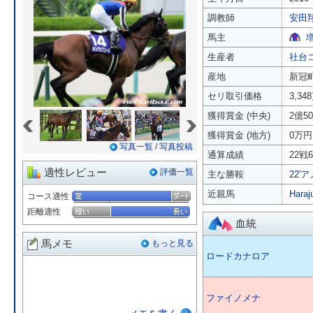
調教師
安田
馬主
生産者
社台
産地
新冠
セリ取引価格
3,34
«
»
獲得賞金 (中央)
2億5
獲得賞金 (地方)
0万円
写真一覧
/
写真投稿
通算成績
22戦6
適性レビュー
評価一覧
主な勝鞍
22'
近親馬
Haraj
コース適性
距離適性
血統
馬メモ
もっと見る
ロードカナロア
ファイノメナ