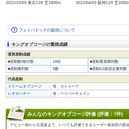
2022/10/09 東京11R 芝1800m
2022/04/03 阪神11R 芝2000
フォトパドックの提供について
キングオブコージの繁殖成績
通算産駒成績
■産駒数/種付数
10頭
■産駒重賞勝利数
■産駒勝利数
0勝
■産駒G1級競走勝利数
代表産駒
ドリームオブコージ
母：
カトゥーア
レオガバナー
母：
ペイパーチェイン
みんなのキングオブコージ評価 (評価：
7
件)
デビュー前から引退後まで、いつでも評価できるユーザー参加型の競