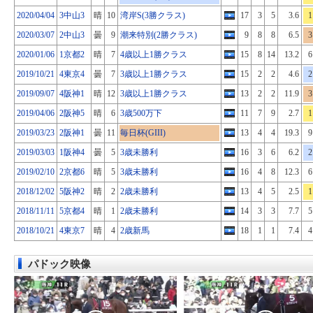
2020/04/04
3中山3
晴
10
湾岸S(3勝クラス)
17
3
5
3.6
1
2020/03/07
2中山3
曇
9
潮来特別(2勝クラス)
9
8
8
6.5
3
2020/01/06
1京都2
晴
7
4歳以上1勝クラス
15
8
14
13.2
6
2019/10/21
4東京4
曇
7
3歳以上1勝クラス
15
2
2
4.6
2
2019/09/07
4阪神1
晴
12
3歳以上1勝クラス
13
2
2
11.9
3
2019/04/06
2阪神5
晴
6
3歳500万下
11
7
9
2.7
1
2019/03/23
2阪神1
曇
11
毎日杯(GIII)
13
4
4
19.3
9
2019/03/03
1阪神4
曇
5
3歳未勝利
16
3
6
6.2
2
2019/02/10
2京都6
晴
5
3歳未勝利
16
4
8
12.3
6
2018/12/02
5阪神2
晴
2
2歳未勝利
13
4
5
2.5
1
2018/11/11
5京都4
晴
1
2歳未勝利
14
3
3
7.7
5
2018/10/21
4東京7
晴
4
2歳新馬
18
1
1
7.4
4
パドック映像