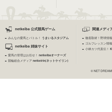
netkeiba 公式競馬ゲーム
関連メディ
みんなの愛馬とバトル！
うまいるスタジアム
徹底取材！野球情
ゴルフレッスン情
netkeiba 姉妹サイト
小林カツ代直伝！
愛馬の管理はお任せ！
netkeibaオーナーズ
競輪総合メディア
netkeirin(ネットケイリン)
© NET DREAMERS