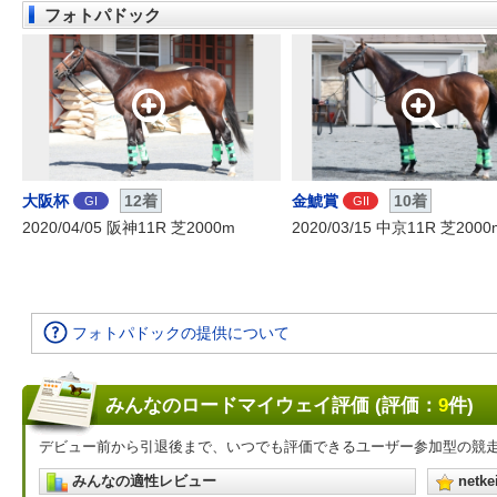
フォトパドック
大阪杯
12着
金鯱賞
10着
GI
GII
2020/04/05 阪神11R 芝2000m
2020/03/15 中京11R 芝2000
フォトパドックの提供について
みんなのロードマイウェイ評価 (評価：
9
件)
デビュー前から引退後まで、いつでも評価できるユーザー参加型の競
みんなの適性レビュー
net