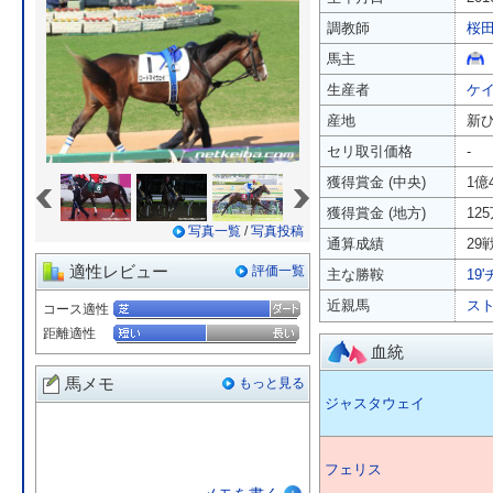
調教師
桜
馬主
生産者
ケ
産地
新
セリ取引価格
-
«
»
獲得賞金 (中央)
1億
獲得賞金 (地方)
12
写真一覧
/
写真投稿
通算成績
29戦
適性レビュー
評価一覧
主な勝鞍
19
近親馬
ス
コース適性
距離適性
血統
馬メモ
もっと見る
ジャスタウェイ
フェリス