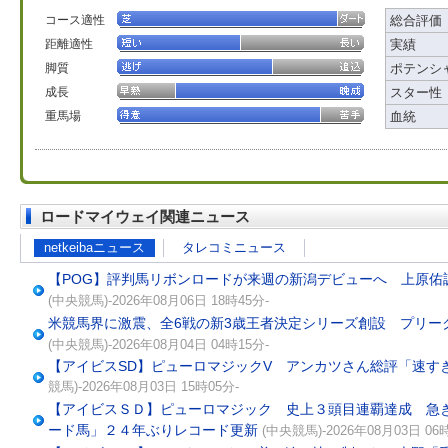
コース適性
総合評価
距離適性
実績
脚質
ポテンシ
成長
スター性
重馬場
血統
ロードマイウェイ関連ニュース
netkeibaニュース
タレコミニュース
【POG】評判馬リボンロードが来週の新潟デビューへ 上原佑
(中央競馬)-2026年08月06日 18時45分-
米競馬界に激震、全6戦の新3歳王者決定シリーズ創設 プリー
(中央競馬)-2026年08月04日 04時15分-
【アイビスSD】ピューロマジックV アンカツさん総評「速す
競馬)-2026年08月03日 15時05分-
【アイビスＳＤ】ピューロマジック 史上３頭目連覇達成 急
ード馬」２４年ぶりレコード更新
(中央競馬)-2026年08月03日 06