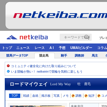
プレ
トップ
ニュース
レース
A I
予想
UMAIビルダー
コラ
競馬データTOP
競走馬
騎手
調教師
馬主
コミュニティ健全化に向けた取り組みについて
いま競輪が熱い！ netkeirinで競輪を気軽に楽しもう
ロードマイウェイ
Lord My Way
牡 鹿毛
TOP
戦績
血統
掲示板
写真
メモ
調教
短評
コ
生年月日
20