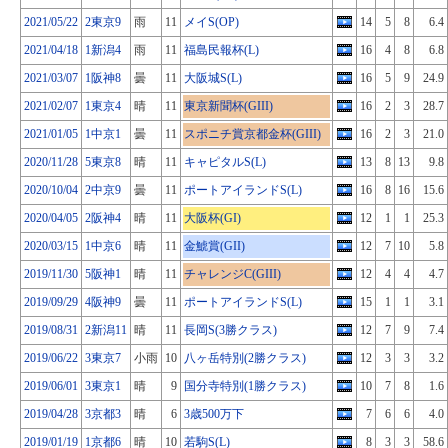
2021/05/22
2東京9
雨
11
メイS(OP)
14
5
8
6.4
2021/04/18
1新潟4
雨
11
福島民報杯(L)
16
4
8
6.8
2021/03/07
1阪神8
曇
11
大阪城S(L)
16
5
9
24.9
2021/02/07
1東京4
晴
11
東京新聞杯(GIII)
16
2
3
28.7
2021/01/05
1中京1
曇
11
スポニチ賞京都金杯(GIII)
16
2
3
21.0
2020/11/28
5東京8
晴
11
キャピタルS(L)
13
8
13
9.8
2020/10/04
2中京9
曇
11
ポートアイランドS(L)
16
8
16
15.6
2020/04/05
2阪神4
晴
11
大阪杯(GI)
12
1
1
25.3
2020/03/15
1中京6
晴
11
金鯱賞(GII)
12
7
10
5.8
2019/11/30
5阪神1
晴
11
チャレンジC(GIII)
12
4
4
4.7
2019/09/29
4阪神9
曇
11
ポートアイランドS(L)
15
1
1
3.1
2019/08/31
2新潟11
晴
11
長岡S(3勝クラス)
12
7
9
7.4
2019/06/22
3東京7
小雨
10
八ヶ岳特別(2勝クラス)
12
3
3
3.2
2019/06/01
3東京1
晴
9
国分寺特別(1勝クラス)
10
7
8
1.6
2019/04/28
3京都3
晴
6
3歳500万下
7
6
6
4.0
2019/01/19
1京都6
晴
10
若駒S(L)
8
3
3
58.6