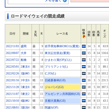
メモを書く
ロードマイウェイの競走成績
映
オ
天
頭
枠
馬
像
日付
開催
R
レース名
ッ
気
数
番
番
ズ
2022/11/03
盛岡
曇
9
岩手県知事杯OROカ(重賞)
14
5
8
63.9
2022/09/07
大井
雨
11
東京記念競走(重賞)
15
8
14
116.6
2022/07/22
船橋
曇
8
ひまわり賞(OP)(3上)
5
2
2
6.5
2022/05/01
2東京4
雨
10
ブリリアントS(L)
16
3
5
89.1
2022/02/26
1阪神5
晴
11
仁川S(L)
16
7
14
103.2
2022/01/16
1中京6
晴
11
日経新春杯(GII)
16
3
5
231.5
2021/11/28
5東京8
晴
12
ジャパンC(GI)
18
5
10
397.5
2021/11/07
5東京2
晴
11
アルゼンチン共和国杯(GII)
15
3
4
31.8
2021/10/10
4阪神2
晴
11
京都大賞典(GII)
14
8
13
43.1
2021/08/01
3新潟4
晴
11
関越S(OP)
16
8
15
55.3