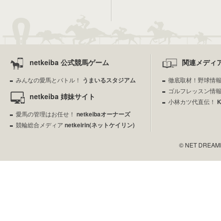
netkeiba 公式競馬ゲーム
関連メディ
みんなの愛馬とバトル！
うまいるスタジアム
徹底取材！野球情
ゴルフレッスン情
netkeiba 姉妹サイト
小林カツ代直伝！
愛馬の管理はお任せ！
netkeibaオーナーズ
競輪総合メディア
netkeirin(ネットケイリン)
© NET DREAMERS