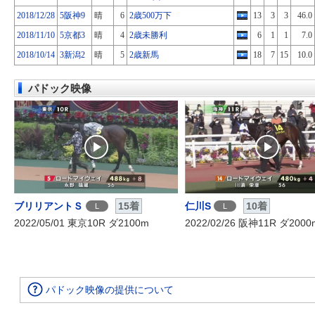
2018/12/28
5阪神9
晴
6
2歳500万下
13
3
3
46.0
2018/11/10
5京都3
晴
4
2歳未勝利
6
1
1
7.0
2018/10/14
3新潟2
晴
5
2歳新馬
18
7
15
10.0
パドック映像
ブリリアントＳ
15着
仁川S
10着
L
L
2022/05/01 東京10R ダ2100m
2022/02/26 阪神11R ダ2000
パドック映像の提供について