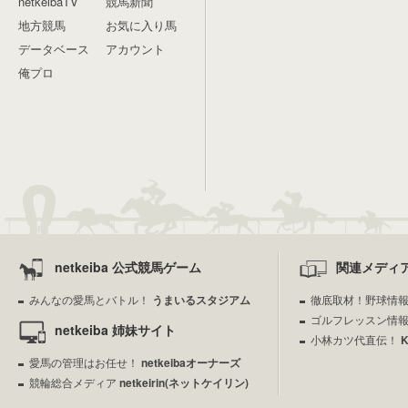
netkeibaTV
競馬新聞
地方競馬
お気に入り馬
データベース
アカウント
俺プロ
netkeiba 公式競馬ゲーム
関連メディ
みんなの愛馬とバトル！
うまいるスタジアム
徹底取材！野球情
ゴルフレッスン情
netkeiba 姉妹サイト
小林カツ代直伝！
愛馬の管理はお任せ！
netkeibaオーナーズ
競輪総合メディア
netkeirin(ネットケイリン)