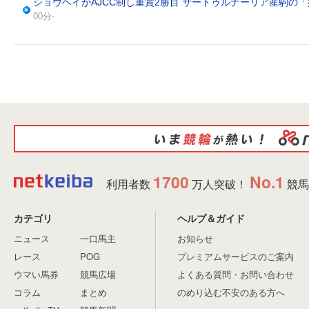
ショウヘイがAJCC制し重賞2勝目 サートゥルナーリア産駒の
00分-
1700
No.1
利用者数
万人突破！
競馬
カテゴリ
ヘルプ＆ガイド
ニュース
一口馬主
お知らせ
レース
POG
プレミアムサービスのご案内
ウマい馬券
競馬広場
よくある質問・お問い合わせ
コラム
まとめ
のめり込む不安のある方へ