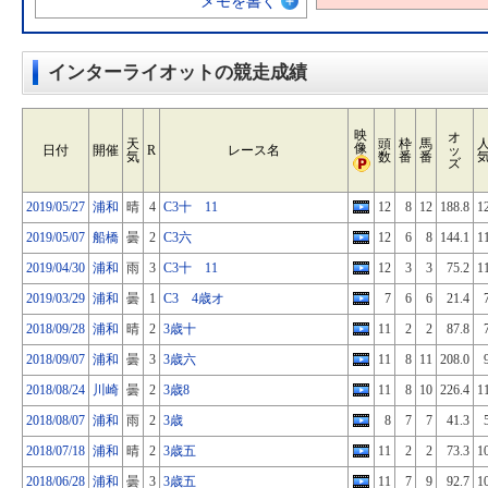
メモを書く
インターライオットの競走成績
映
オ
天
頭
枠
馬
像
日付
開催
R
レース名
ッ
気
数
番
番
ズ
2019/05/27
浦和
晴
4
C3十 11
12
8
12
188.8
1
2019/05/07
船橋
曇
2
C3六
12
6
8
144.1
1
2019/04/30
浦和
雨
3
C3十 11
12
3
3
75.2
1
2019/03/29
浦和
曇
1
C3 4歳オ
7
6
6
21.4
2018/09/28
浦和
晴
2
3歳十
11
2
2
87.8
2018/09/07
浦和
曇
3
3歳六
11
8
11
208.0
2018/08/24
川崎
曇
2
3歳8
11
8
10
226.4
1
2018/08/07
浦和
雨
2
3歳
8
7
7
41.3
2018/07/18
浦和
晴
2
3歳五
11
2
2
73.3
1
2018/06/28
浦和
曇
3
3歳五
11
7
9
92.7
1