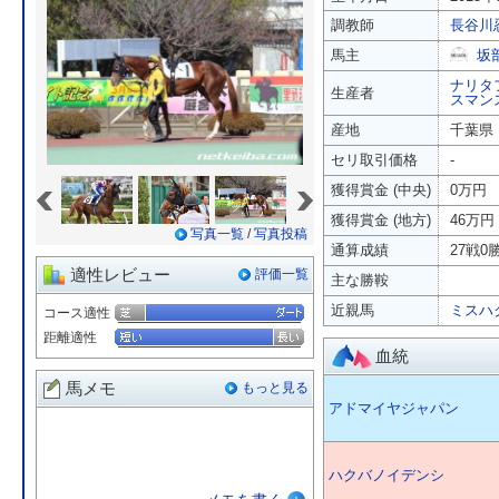
調教師
長谷川
馬主
坂
ナリタ
生産者
スマン
産地
千葉県
セリ取引価格
-
«
»
獲得賞金 (中央)
0万円
獲得賞金 (地方)
46万円
写真一覧
/
写真投稿
通算成績
27戦0勝
適性レビュー
評価一覧
主な勝鞍
近親馬
ミスハ
コース適性
距離適性
血統
馬メモ
もっと見る
アドマイヤジャパン
ハクバノイデンシ