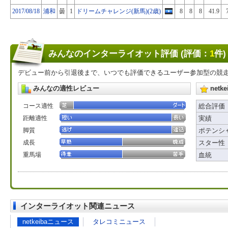
2017/08/18
浦和
曇
1
ドリームチャレンジ(新馬)(2歳)
8
8
8
41.9
みんなのインターライオット評価 (評価：
1
件)
デビュー前から引退後まで、いつでも評価できるユーザー参加型の競
みんなの適性レビュー
net
コース適性
総合評価
距離適性
実績
脚質
ポテンシ
成長
スター性
重馬場
血統
インターライオット関連ニュース
netkeibaニュース
タレコミニュース