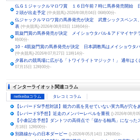
仏Ｇ１ジャックルマロワ賞 １６日午前７時に馬券発売開始 
２頭が出走予定
(中央競馬)-2026年08月04日 06時00分-
仏ジャックルマロワ賞の馬券発売が決定 武豊シックスペンス、
表
(中央競馬)-2026年08月03日 11時04分-
凱旋門賞の馬券発売が決定 メイショウタバル＆アドマイヤ
時00分-
10・4凱旋門賞の馬券発売が決定 日本調教馬はメイショウタバ
(中央競馬)-2026年07月27日 11時14分-
夕暮れの競馬場に広がる「トワイライトマジック！」 通年はく
07月15日 12時00分-
インターライオット関連コラム
netkeibaコラム
タレコミコラム
【レパードS/予想対談】能力の底を見せていない実力馬が穴を
【レパードS予想】近走のメンバーレベルを重視
()-2026年08月0
【小倉記念予想】ダントツの高得点で「儲かる軸馬」になったスー
月18日 12時00分-
別路線からの日本ダービー
()-2026年05月14日 12時00分-