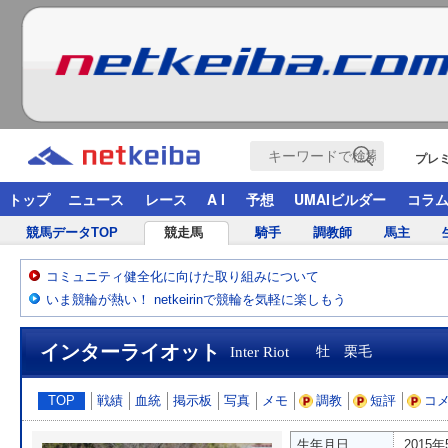
プレ
トップ
ニュース
レース
A I
予想
UMAIビルダー
コラ
競馬データTOP
競走馬
騎手
調教師
馬主
コミュニティ健全化に向けた取り組みについて
いま競輪が熱い！ netkeirinで競輪を気軽に楽しもう
インターライオット
Inter Riot
牡 栗毛
TOP
戦績
血統
掲示板
写真
メモ
調教
短評
コ
生年月日
2015