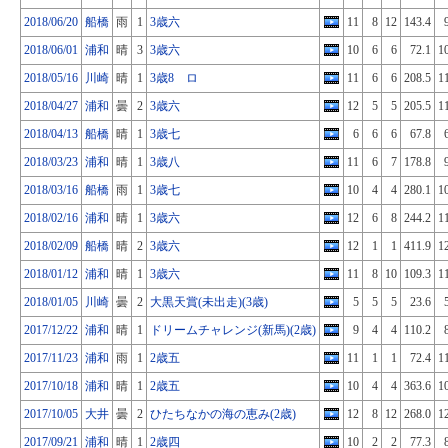
2018/06/20
船橋
雨
1
3歳六
11
8
12
143.4
2018/06/01
浦和
晴
3
3歳六
10
6
6
72.1
1
2018/05/16
川崎
晴
1
3歳8 ロ
11
6
6
208.5
1
2018/04/27
浦和
曇
2
3歳六
12
5
5
205.5
1
2018/04/13
船橋
晴
1
3歳七
6
6
6
67.8
2018/03/23
浦和
晴
1
3歳八
11
6
7
178.8
2018/03/16
船橋
雨
1
3歳七
10
4
4
280.1
1
2018/02/16
浦和
晴
1
3歳六
12
6
8
244.2
1
2018/02/09
船橋
晴
2
3歳六
12
1
1
411.9
1
2018/01/12
浦和
晴
1
3歳六
11
8
10
109.3
1
2018/01/05
川崎
曇
2
大黒天賞(未出走)(3歳)
5
5
5
23.6
2017/12/22
浦和
晴
1
ドリームチャレンジ(新馬)(2歳)
9
4
4
110.2
2017/11/23
浦和
雨
1
2歳五
11
1
1
72.4
1
2017/10/18
浦和
晴
1
2歳五
10
4
4
363.6
1
2017/10/05
大井
曇
2
ひたちなかの海の恵み(2歳)
12
8
12
268.0
1
2017/09/21
浦和
晴
1
2歳四
10
2
2
77.3