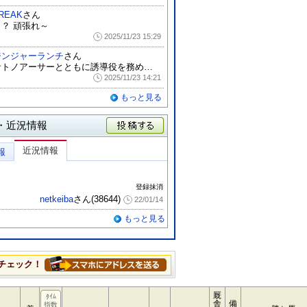
REAK
さん
！？ 頑張れ～
2025/11/23 15:29
ジンジャーランチ
さん
サトノアーサーとともに誘導役を務めていま...
2025/11/23 14:21
もっと見る
・近況情報
投稿する
近況情報
報
登録抹消
netkeiba
さん(38644)
22/01/14
もっと見る
チェック！
厩
ﾀｲﾑ
舎
備
指数