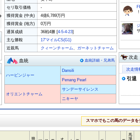
F
セリ取引価格
-
»
獲得賞金 (中央)
4億6,789万円
獲得賞金 (地方)
0万円
通算成績
36戦4勝 [
4-5-4-23
]
覧
主な勝鞍
17'マイルCS(G1)
近親馬
クィーンチャーム
、
ガーネットチャーム
次走
血統
血統詳細・兄弟馬
る
次走情
Dansili
ハービンジャー
引退
Penang Pearl
サンデーサイレンス
オリエントチャーム
ニキーヤ
スマホでもこの馬のデータを
馬
映
場
オ