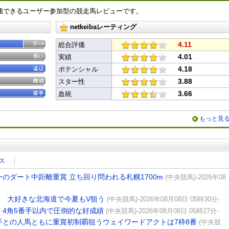
価できるユーザー参加型の競走馬レビューです。
netkeibaレーティング
4.11
総合評価
4.01
実績
4.18
ポテンシャル
3.88
スター性
3.66
血統
もっと見
ス
のダート中距離重賞 立ち回り問われる札幌1700m
(中央競馬)-2026年08
ル 大好きな北海道で今夏もV狙う
(中央競馬)-2026年08月08日 05時30分-
 4角5番手以内で圧倒的な好成績
(中央競馬)-2026年08月08日 05時27分-
手との人馬ともに重賞初制覇狙うウェイワードアクトは7枠8番
(中央競