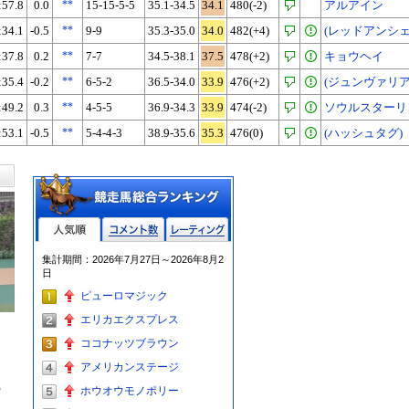
:57.8
0.0
**
15-15-5-5
35.1-34.5
34.1
480(-2)
アルアイン
:34.1
-0.5
**
9-9
35.3-35.0
34.0
482(+4)
(レッドアンシェ
:37.8
0.2
**
7-7
34.5-38.1
37.5
478(+2)
キョウヘイ
:35.4
-0.2
**
6-5-2
36.5-34.0
33.9
476(+2)
(ジュンヴァリア
:49.2
0.3
**
4-5-5
36.9-34.3
33.9
474(-2)
ソウルスターリ
:53.1
-0.5
**
5-4-4-3
38.9-35.6
35.3
476(0)
(ハッシュタグ)
人気順
コメント数
レーティン
集計期間：2026年7月27日～2026年8月2
グ
日
ピューロマジック
エリカエクスプレス
ココナッツブラウン
アメリカンステージ
る
ホウオウモノポリー