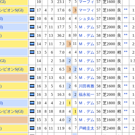
I)
10
3
23.1
7
5
マーフィ
57
芝1600
良
ピオンS(GI)
17
4
7
17.6
6
3
マーフィ
57
芝1600
良
**
1
I)
10
6
6
13.0
4
4
シュタル
57
芝1800
良
**
1
I)
14
7
11
17.7
5
5
Ｍ．デム
57
芝2000
良
**
2
)
16
7
13
36.2
8
10
Ｍ．デム
58
芝1600
良
**
1
14
7
11
7.3
3
11
Ｍ．デム
57
芝2000
良
**
2
13
5
6
7.0
4
4
Ｍ．デム
57
芝2000
稍
**
2
I)
14
2
5.8
2
5
Ｍ．デム
57
芝1600
良
1:
ピオンS(GI)
18
1
2
6.5
3
2
Ｍ．デム
57
芝1600
良
**
1
18
7
13
6.3
4
5
Ｍ．デム
59
芝1600
良
**
1
)
16
3
5
6.1
2
6
川田将雅
58
芝1600
良
**
1
16
3
5
16.3
6
2
福永祐一
57
芝2000
良
**
1
I)
10
4
4
2.1
1
5
Ｍ．デム
57
芝1800
良
**
1
ピオンS(GI)
18
8
18
8.8
4
1
Ｍ．デム
56
芝1600
稍
**
1
15
3
5
4.0
2
5
Ｍ．デム
55
芝1600
不
**
1
)
18
6
11
11.9
6
7
戸崎圭太
57
芝2400
良
**
2