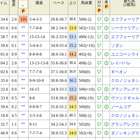
着
勝ち馬
ｺﾒ
考
イム
通過
ペース
上り
馬体重
差
(2着馬)
ﾝﾄ
:34.6
2.6
101
5-4-3-3
29.8-36.7
38.8
500(-2)
エフフォーリア
:01.6
0.6
**
7-7-8-8
38.2-34.0
33.9
502(+12)
ソーヴァリアン
:58.7
0.8
**
15-15-14
36.2-33.6
33.1
490(-12)
エフフォーリア
:59.6
0.1
**
5-4-4-3
34.9-35.4
35.2
502(+10)
ソダシ
:01.6
0.9
**
8-8-9-8
38.0-34.1
34.2
492(-6)
ユニコーンライ
:04.2
2.6
**
13-13-13-8
35.6-36.8
38.4
498(-2)
レイパパレ
:02.6
0.8
**
7-7-7-6
37.1-36.8
36.9
500(0)
ギベオン
:35.6
0.6
**
9-9-10-9
30.8-36.6
36.2
500(0)
クロノジェネシ
:32.6
0.6
**
16-15
34.9-33.5
33.2
500(+10)
グランアレグリ
:33.9
0.5
**
8-6
33.8-36.0
35.2
490(-10)
ヴァンドギャル
:59.6
0.2
**
9-9-9-7
35.8-35.2
34.5
500(0)
ノームコア
:18.0
4.5
**
3-3-3-6
34.6-36.3
40.5
500(-2)
クロノジェネシ
:32.7
1.1
**
9-11
34.2-34.3
34.6
502(0)
グランアレグリ
:46.9
0.6
**
7-7-7-4
36.0-35.3
34.0
502(+8)
ダノンキングリ