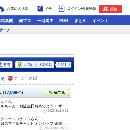
お気に入り馬
メモ
ログイン/会員登録
競輪
競馬新聞
俺プロ
一口馬主
POG
まとめ
イベント
サーチ
共有
お気に入り馬登録
6,951
人
オーナーズ
近況
 (
17,099
件)
投稿する
なぁ
さん
ペルちゃん お誕生日おめでとう！ ずっと...
2026/3/11 0:01
セクシーココナッツ
さん
今日のマイルチャンピオンシップ 誘導し...
2025/11/23 15:30