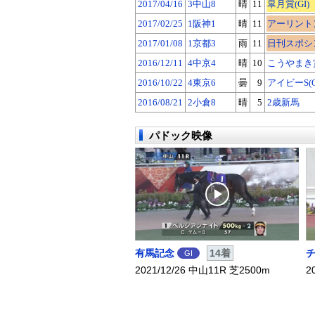
2017/04/16
3中山8
晴
11
皐月賞(GI)
2017/02/25
1阪神1
晴
11
アーリントンC
2017/01/08
1京都3
雨
11
日刊スポシン
2016/12/11
4中京4
晴
10
こうやまき賞
2016/10/22
4東京6
曇
9
アイビーS(O
2016/08/21
2小倉8
晴
5
2歳新馬
パドック映像
有馬記念
14着
GI
2021/12/26 中山11R 芝2500m
2