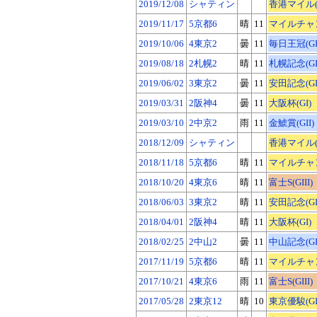
2019/12/08
シャティン
香港マイル(G
2019/11/17
5京都6
晴
11
マイルチャン
2019/10/06
4東京2
曇
11
毎日王冠(GI
2019/08/18
2札幌2
晴
11
札幌記念(GI
2019/06/02
3東京2
曇
11
安田記念(GI
2019/03/31
2阪神4
曇
11
大阪杯(GI)
2019/03/10
2中京2
雨
11
金鯱賞(GII)
2018/12/09
シャティン
香港マイル(G
2018/11/18
5京都6
晴
11
マイルチャン
2018/10/20
4東京6
晴
11
富士S(GIII)
2018/06/03
3東京2
晴
11
安田記念(GI
2018/04/01
2阪神4
晴
11
大阪杯(GI)
2018/02/25
2中山2
曇
11
中山記念(GI
2017/11/19
5京都6
晴
11
マイルチャン
2017/10/21
4東京6
雨
11
富士S(GIII)
2017/05/28
2東京12
晴
10
東京優駿(GI