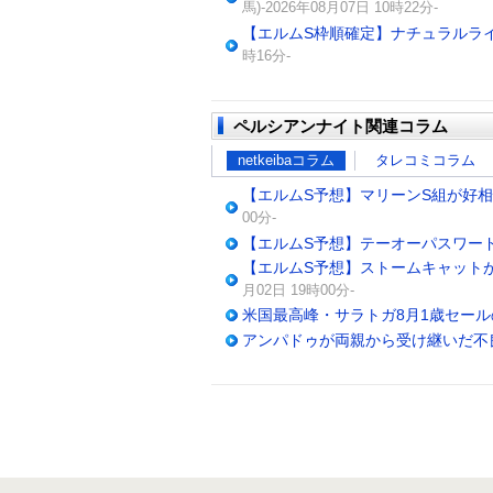
馬)-2026年08月07日 10時22分-
【エルムS枠順確定】ナチュラルライ
時16分-
ペルシアンナイト関連コラム
netkeibaコラム
タレコミコラム
【エルムS予想】マリーンS組が好相
00分-
【エルムS予想】テーオーパスワー
【エルムS予想】ストームキャットが強
月02日 19時00分-
米国最高峰・サラトガ8月1歳セール
アンパドゥが両親から受け継いだ不