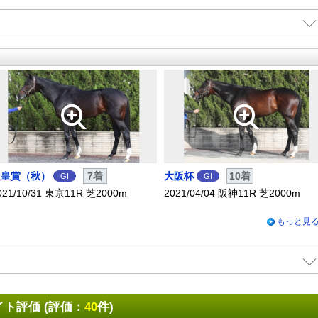
X
Facebook
LINE
URLをコピー
天皇賞（秋）
7着
大阪杯
10着
GI
GI
021/10/31 東京11R 芝2000m
2021/04/04 阪神11R 芝2000m
もっと見
ト評価 (評価：
40
件)