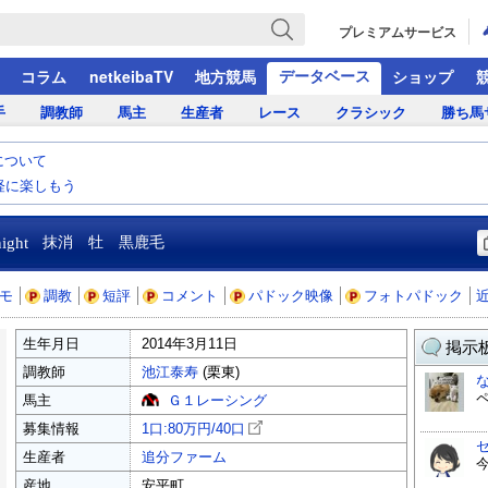
プレミアムサービス
データベース
コラム
netkeibaTV
地方競馬
ショップ
手
調教師
馬主
生産者
レース
クラシック
勝ち馬
について
気軽に楽しもう
ight
抹消 牡 黒鹿毛
モ
調教
短評
コメント
パドック映像
フォトパドック
生年月日
2014年3月11日
掲示板
調教師
池江泰寿
(栗東)
馬主
Ｇ１レーシング
募集情報
1口:80万円/
40口
生産者
追分ファーム
産地
安平町