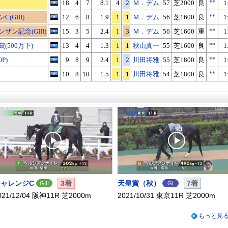
18
4
7
8.1
4
2
Ｍ．デム
57
芝2000
良
**
1
(GIII)
12
6
8
1.9
1
1
Ｍ．デム
56
芝1600
良
**
1
ザン記念(GIII)
15
3
5
2.4
1
3
Ｍ．デム
56
芝1600
重
**
1
(500万下)
13
4
4
1.3
1
1
秋山真一
55
芝1600
良
**
1
P)
9
8
9
2.4
1
2
川田将雅
55
芝1800
良
**
1
10
8
10
1.5
1
1
川田将雅
54
芝1800
良
**
1
チャレンジC
3着
天皇賞（秋）
7着
GIII
GI
021/12/04 阪神11R 芝2000m
2021/10/31 東京11R 芝2000m
もっと見