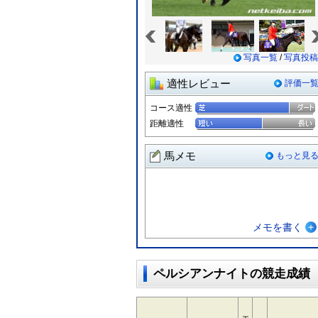
«
写真一覧
/
写真投稿
適性レビュー
評価一
コース適性
距離適性
馬メモ
もっと見
メモを書く
ペルシアンナイトの競走成績