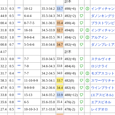
計不
:33.3
0.3
**
10-12
35.3-34.2
33.7
498(+6)
インディチャン
:44.9
0.5
**
6-4-4
35.5-34.3
34.3
492(+2)
ダノンキングリ
:00.4
0.3
**
8-7-7-5
36.1-36.1
35.4
490(-4)
ブラストワンピ
:31.8
0.9
**
16-16
34.5-33.9
32.7
494(0)
インディチャン
:02.0
1.0
**
9-9-6-4
36.4-35.5
36.1
494(+2)
アルアイン
:00.8
0.7
**
5-5-6-6
35.6-34.6
34.7
492(+4)
ダノンプレミア
34.17
計不
:33.3
0.0
**
7-7
35.0-34.5
33.9
492(+8)
ステルヴィオ
:32.2
0.5
**
7-9
34.6-34.3
33.8
484(-6)
ロジクライ
:31.7
0.4
**
7-7
34.2-34.5
34.0
490(+8)
モズアスコット
:58.3
0.1
**
11-10-9-9
36.5-34.1
33.7
482(0)
スワーヴリチャ
:47.9
0.3
**
9-9-9-9
36.2-36.6
34.4
482(-6)
ウインブライト
:33.8
0.0
**
15-13
34.6-35.2
33.9
488(+12)
(エアスピネル)
:35.6
0.8
**
6-5
35.6-35.0
35.4
476(-2)
エアスピネル
:27.4
0.5
**
10-10-3-3
37.1-33.8
34.0
478(-2)
レイデオロ