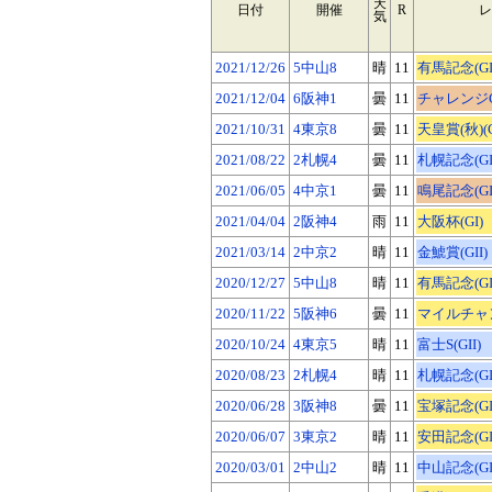
天
日付
開催
R
レ
気
2021/12/26
5中山8
晴
11
有馬記念(GI
2021/12/04
6阪神1
曇
11
チャレンジC(
2021/10/31
4東京8
曇
11
天皇賞(秋)(G
2021/08/22
2札幌4
曇
11
札幌記念(GI
2021/06/05
4中京1
曇
11
鳴尾記念(GII
2021/04/04
2阪神4
雨
11
大阪杯(GI)
2021/03/14
2中京2
晴
11
金鯱賞(GII)
2020/12/27
5中山8
晴
11
有馬記念(GI
2020/11/22
5阪神6
曇
11
マイルチャン
2020/10/24
4東京5
晴
11
富士S(GII)
2020/08/23
2札幌4
晴
11
札幌記念(GI
2020/06/28
3阪神8
曇
11
宝塚記念(GI
2020/06/07
3東京2
晴
11
安田記念(GI
2020/03/01
2中山2
晴
11
中山記念(GI