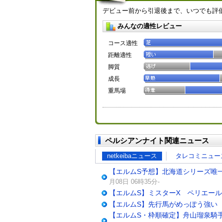
デビュー前から引退後まで、いつでも評
みんなの適性レビュー
コース適性
距離適性
脚質
成長
重馬場
ペルシアンナイト関連ニュース
netkeibaニュース
タレコミニュー
【エルムS予想】北海道シリーズ唯一
月08日 06時35分-
【エルムS】ミスターX ペリエー
【エルムS】先行馬がめっぽう強い
【エルムS・枠順確定】舟山瑠泉騎