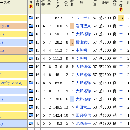
頭
枠
馬
人
着
斤
馬
像
指
ース名
ッ
騎手
距離
タ
数
番
番
気
順
量
場
数
ズ
)
16
1
1
62.3
11
14
Ｃ．デム
57
芝2500
良
-3
2
GIII)
11
6
7
10.0
5
3
岩田望来
57
芝2000
良
**
2
I)
16
7
13
159.1
13
7
大野拓弥
58
芝2000
良
**
1
I)
13
5
7
28.2
8
3
横山武史
57
芝2000
良
**
1
I)
13
4
4
11.3
7
4
幸英明
57
芝2000
良
**
2
13
4
5
111.3
9
10
幸英明
57
芝2000
重
**
2
10
7
8
51.6
8
8
大野拓弥
57
芝2000
重
**
2
)
16
4
8
148.1
12
7
大野拓弥
57
芝2500
良
**
2
ピオンS(GI)
17
8
15
165.8
11
7
大野拓弥
57
芝1600
良
**
1
12
7
10
13.1
9
4
大野拓弥
57
芝1600
良
**
1
I)
12
2
2
20.6
6
2
大野拓弥
57
芝2000
良
**
1
)
18
1
2
149.5
13
15
和田竜二
58
芝2200
稍
**
2
)
14
5
7
142.4
10
9
田辺裕信
58
芝1600
稍
**
1
I)
9
5
5
9.3
5
5
池添謙一
57
芝1800
良
**
1