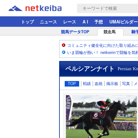
トップ
ニュース
レース
A I
予想
UMAIビルダー
競馬データTOP
競走馬
騎
コミュニティ健全化に向けた取り組み
いま競輪が熱い！ netkeirinで競輪を
ペルシアンナイト
Persian Kn
TOP
戦績
血統
掲示板
写真
メ