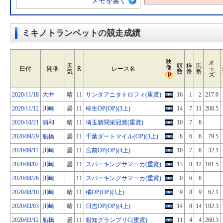
メモを書く
ミキノトランペットの競走成績
映
オ
天
頭
枠
馬
像
日付
開催
R
レース名
ッ
気
数
番
番
ズ
2020/11/18
大井
晴
11
サンタアニタトロフィ(重賞)
16
1
2
217.0
2020/11/12
川崎
曇
11
柿生OP(OP)(3上)
14
7
11
208.5
2020/10/21
浦和
晴
11
埼玉新聞栄冠賞(重賞)
10
7
8
2020/09/29
船橋
曇
11
千葉ダートマイル(OP)(3上)
8
6
6
79.5
2020/09/17
川崎
曇
11
宮前OP(OP)(4上)
10
7
8
32.1
2020/09/02
川崎
曇
11
スパーキングサマーカ(重賞)
13
8
12
161.5
2020/08/26
川崎
11
スパーキングサマーカ(重賞)
0
6
8
2020/08/10
川崎
晴
11
橘OP(OP)(3上)
9
8
9
62.1
2020/03/03
川崎
晴
11
日吉OP(OP)(4上)
14
8
14
192.3
2020/02/12
船橋
曇
11
報知グランプリC(重賞)
11
4
4
260.3