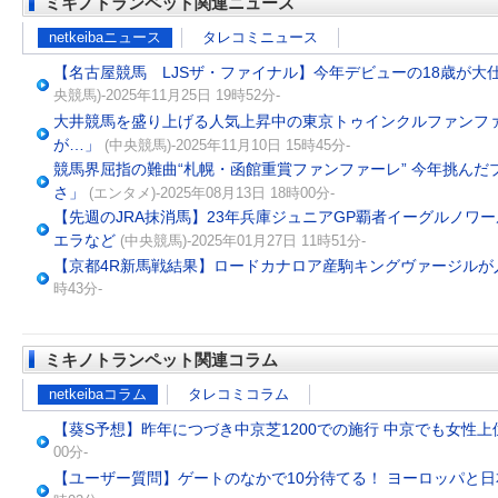
ミキノトランペット関連ニュース
netkeibaニュース
タレコミニュース
【名古屋競馬 LJSザ・ファイナル】今年デビューの18歳が大
央競馬)-2025年11月25日 19時52分-
大井競馬を盛り上げる人気上昇中の東京トゥインクルファンフ
が…」
(中央競馬)-2025年11月10日 15時45分-
競馬界屈指の難曲“札幌・函館重賞ファンファーレ” 今年挑んだ
さ」
(エンタメ)-2025年08月13日 18時00分-
【先週のJRA抹消馬】23年兵庫ジュニアGP覇者イーグルノワ
エラなど
(中央競馬)-2025年01月27日 11時51分-
【京都4R新馬戦結果】ロードカナロア産駒キングヴァージルが
時43分-
ミキノトランペット関連コラム
netkeibaコラム
タレコミコラム
【葵S予想】昨年につづき中京芝1200での施行 中京でも女性
00分-
【ユーザー質問】ゲートのなかで10分待てる！ ヨーロッパと