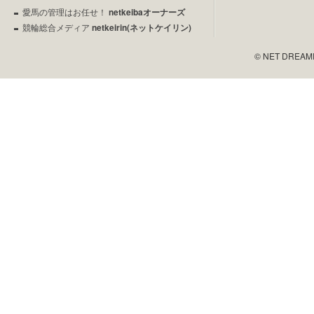
愛馬の管理はお任せ！
netkeibaオーナーズ
競輪総合メディア
netkeirin(ネットケイリン)
© NET DREAMERS