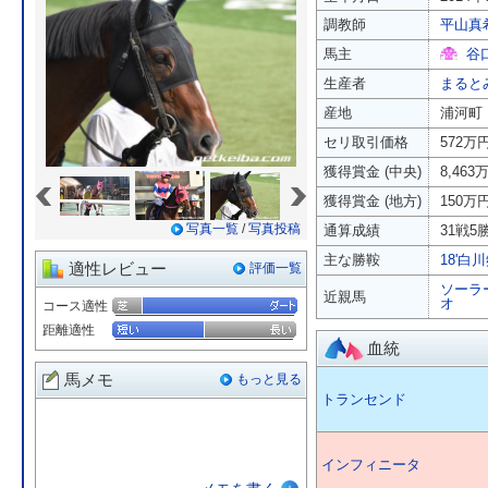
調教師
平山真
馬主
谷
生産者
まると
産地
浦河町
セリ取引価格
572万
獲得賞金 (中央)
8,463
«
»
獲得賞金 (地方)
150万
写真一覧
/
写真投稿
通算成績
31戦5勝
主な勝鞍
18'白川
適性レビュー
評価一覧
ソーラ
近親馬
オ
コース適性
距離適性
血統
馬メモ
もっと見る
トランセンド
インフィニータ