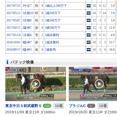
2017/07/22
3中京7
晴
8
3歳以上500万下
16
6
12
5.8
2017/05/21
3京都10
晴
6
3歳500万下
16
7
14
3.9
2017/05/07
3京都6
晴
5
3歳500万下
15
3
5
3.8
2017/04/15
2阪神7
曇
6
3歳500万下
12
3
3
12.9
2017/01/14
1京都4
雪
2
3歳未勝利
16
6
11
4.0
2016/10/01
4阪神7
曇
1
2歳未勝利
16
2
3
23.7
2016/09/17
4阪神3
曇
6
2歳新馬
16
2
4
34.8
パドック映像
東京中日Ｓ杯武蔵野Ｓ
16着
ブラジルC
16着
GIII
L
2019/11/09 東京11R ダ1600m
2019/10/20 東京11R ダ2100