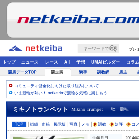
プレ
トップ
ニュース
レース
A I
予想
UMAIビルダー
コラ
競馬データTOP
競走馬
騎手
調教師
馬主
コミュニティ健全化に向けた取り組みについて
いま競輪が熱い！ netkeirinで競輪を気軽に楽しもう
ミキノトランペット
Mikino Trumpet
牡 鹿毛
TOP
戦績
血統
掲示板
写真
メモ
調教
短評
コ
生年月日
2014年