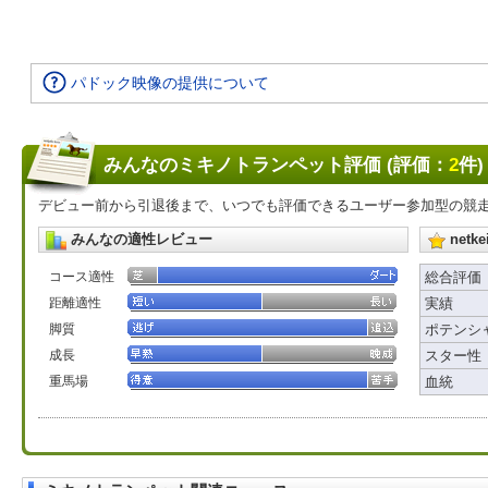
パドック映像の提供について
みんなのミキノトランペット評価 (評価：
2
件)
デビュー前から引退後まで、いつでも評価できるユーザー参加型の競
みんなの適性レビュー
net
コース適性
総合評価
距離適性
実績
脚質
ポテンシ
成長
スター性
重馬場
血統