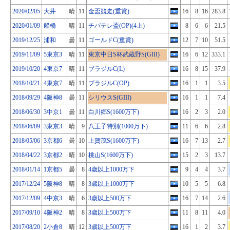
2020/02/05
大井
晴
11
金盃競走(重賞)
16
8
16
283.8
2020/01/09
船橋
晴
11
チバテレ盃(OP)(4上)
8
6
6
21.5
2019/12/25
浦和
曇
11
ゴールドC(重賞)
12
7
10
51.5
2019/11/09
5東京3
晴
11
東京中日S杯武蔵野S(GIII)
16
6
12
333.1
2019/10/20
4東京7
晴
11
ブラジルC(L)
16
8
15
37.9
2018/10/21
4東京7
晴
11
ブラジルC(OP)
16
1
1
3.5
2018/09/29
4阪神8
曇
11
シリウスS(GIII)
16
1
1
7.4
2018/06/30
3中京1
曇
11
白川郷S(1600万下)
16
2
3
2.0
2018/06/09
3東京3
晴
9
八王子特別(1000万下)
11
6
6
2.8
2018/05/06
3京都6
曇
10
上賀茂S(1600万下)
16
7
13
2.7
2018/04/22
3京都2
晴
10
桃山S(1600万下)
15
2
3
13.7
2018/01/14
1京都5
曇
8
4歳以上1000万下
9
4
4
3.7
2017/12/24
5阪神8
晴
8
3歳以上1000万下
10
5
5
6.8
2017/12/09
4中京3
晴
6
3歳以上500万下
16
7
14
2.6
2017/09/10
4阪神2
晴
8
3歳以上500万下
11
8
11
4.0
2017/08/20
2小倉8
晴
12
3歳以上500万下
16
1
2
3.7