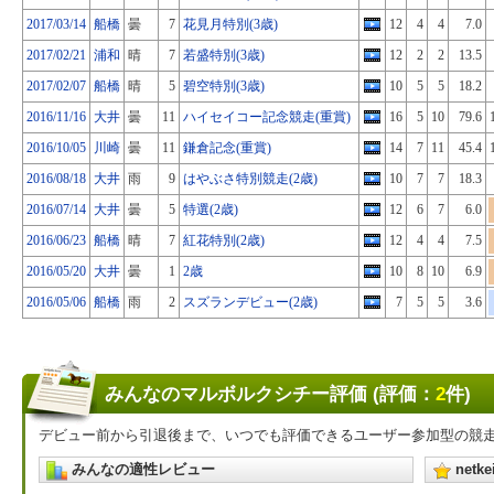
2017/03/14
船橋
曇
7
花見月特別(3歳)
12
4
4
7.0
2017/02/21
浦和
晴
7
若盛特別(3歳)
12
2
2
13.5
2017/02/07
船橋
晴
5
碧空特別(3歳)
10
5
5
18.2
2016/11/16
大井
曇
11
ハイセイコー記念競走(重賞)
16
5
10
79.6
2016/10/05
川崎
曇
11
鎌倉記念(重賞)
14
7
11
45.4
2016/08/18
大井
雨
9
はやぶさ特別競走(2歳)
10
7
7
18.3
2016/07/14
大井
曇
5
特選(2歳)
12
6
7
6.0
2016/06/23
船橋
晴
7
紅花特別(2歳)
12
4
4
7.5
2016/05/20
大井
曇
1
2歳
10
8
10
6.9
2016/05/06
船橋
雨
2
スズランデビュー(2歳)
7
5
5
3.6
みんなのマルボルクシチー評価 (評価：
2
件)
デビュー前から引退後まで、いつでも評価できるユーザー参加型の競
みんなの適性レビュー
net