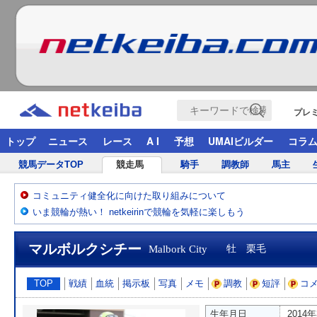
プレ
トップ
ニュース
レース
A I
予想
UMAIビルダー
コラ
競馬データTOP
競走馬
騎手
調教師
馬主
コミュニティ健全化に向けた取り組みについて
いま競輪が熱い！ netkeirinで競輪を気軽に楽しもう
マルボルクシチー
Malbork City
牡 栗毛
TOP
戦績
血統
掲示板
写真
メモ
調教
短評
コ
生年月日
2014