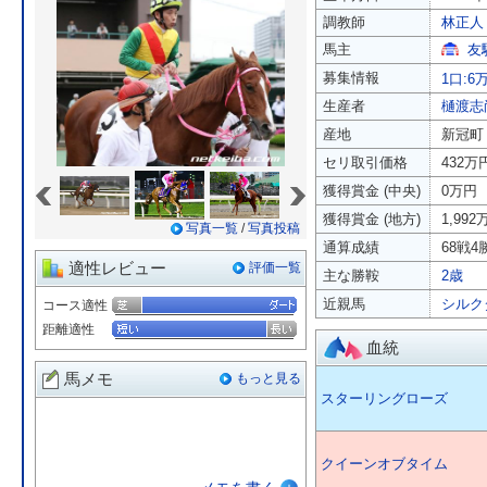
調教師
林正人
馬主
友
募集情報
1口:6
生産者
樋渡志
産地
新冠町
セリ取引価格
432万
«
»
獲得賞金 (中央)
0万円
獲得賞金 (地方)
1,992
写真一覧
/
写真投稿
通算成績
68戦4勝
適性レビュー
評価一覧
主な勝鞍
2歳
近親馬
シルク
コース適性
距離適性
血統
馬メモ
もっと見る
スターリングローズ
クイーンオブタイム