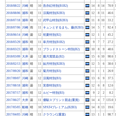
2018/08/22
川崎
晴
10
吾亦紅特別(B1B2)
14
8
14
70.9
2018/08/06
浦和
晴
11
涼風特別(B2B3)
12
8
11
46.6
2018/07/18
浦和
晴
12
武甲山特別(B2B3)
11
8
10
33.2
2018/07/06
川崎
雨
11
キュンとするまち。藤(B2B3)
14
5
7
92.4
2018/06/14
川崎
曇
12
初夏特別(B2)
12
1
1
45.2
2018/05/29
浦和
晴
11
皐月特別(B1B2)
9
7
7
27.2
2018/03/23
浦和
晴
11
ブラッドストーン特別(B2)
10
8
9
48.6
2018/03/09
大井
曇
12
朧月賞競走(B2)
15
6
10
98.6
2018/02/13
浦和
晴
11
如月特別(B2B3)
12
5
6
38.6
2017/09/20
浦和
曇
12
菊月特別(B3)
11
1
1
26.9
2017/09/07
川崎
曇
12
涼風特別(B3)
13
6
9
37.5
2017/08/18
浦和
曇
11
芙蓉特別(B3)
12
6
8
12.6
2017/07/17
浦和
晴
12
ルビー特別(B3)
9
2
2
8.2
2017/06/27
大井
曇
11
優駿スプリント競走(重賞)
14
4
7
135.0
2017/05/05
船橋
晴
10
SPAT4プレミアム(B2B3)
14
8
13
19.6
2017/04/05
川崎
晴
11
クラウンC(重賞)
13
1
1
98.7