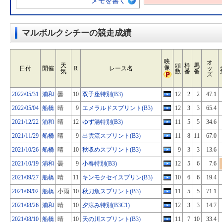
メモを書く
マルボルクシチーの競走成績
映
オ
天
頭
枠
馬
像
日付
開催
R
レース名
ッ
気
数
番
番
ズ
2022/05/31
浦和
曇
10
双子座特別(B3)
12
2
2
47.1
2022/05/04
船橋
晴
9
エメラルドスプリント(B3)
12
3
3
65.4
2021/12/22
浦和
晴
12
ゆず湯特別(B3)
11
5
5
34.6
2021/11/29
船橋
晴
9
出雲流スプリント(B3)
11
8
11
67.0
2021/10/26
船橋
晴
10
秋収めスプリント(B3)
9
3
3
13.6
2021/10/19
浦和
曇
9
小春特別(B3)
12
5
6
7.6
2021/09/27
船橋
晴
11
キンモクセイスプリン(B3)
10
6
6
19.4
2021/09/02
船橋
小雨
10
秋刀魚スプリント(B3)
11
5
5
71.1
2021/08/26
浦和
晴
10
夕涼み特別(B3C1)
12
3
3
14.7
2021/08/10
船橋
晴
10
天の川スプリント(B3)
11
7
10
33.4