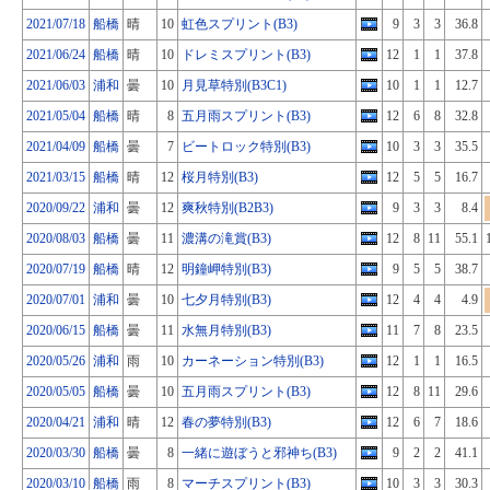
2021/07/18
船橋
晴
10
虹色スプリント(B3)
9
3
3
36.8
2021/06/24
船橋
晴
10
ドレミスプリント(B3)
12
1
1
37.8
2021/06/03
浦和
曇
10
月見草特別(B3C1)
10
1
1
12.7
2021/05/04
船橋
晴
8
五月雨スプリント(B3)
12
6
8
32.8
2021/04/09
船橋
曇
7
ビートロック特別(B3)
10
3
3
35.5
2021/03/15
船橋
晴
12
桜月特別(B3)
12
5
5
16.7
2020/09/22
浦和
曇
12
爽秋特別(B2B3)
9
3
3
8.4
2020/08/03
船橋
曇
11
濃溝の滝賞(B3)
12
8
11
55.1
2020/07/19
船橋
晴
12
明鐘岬特別(B3)
9
5
5
38.7
2020/07/01
浦和
曇
10
七夕月特別(B3)
12
4
4
4.9
2020/06/15
船橋
曇
11
水無月特別(B3)
11
7
8
23.5
2020/05/26
浦和
雨
10
カーネーション特別(B3)
12
1
1
16.5
2020/05/05
船橋
曇
10
五月雨スプリント(B3)
12
8
11
29.6
2020/04/21
浦和
晴
12
春の夢特別(B3)
12
6
7
18.6
2020/03/30
船橋
曇
8
一緒に遊ぼうと邪神ち(B3)
9
2
2
41.1
2020/03/10
船橋
雨
8
マーチスプリント(B3)
10
3
3
30.3