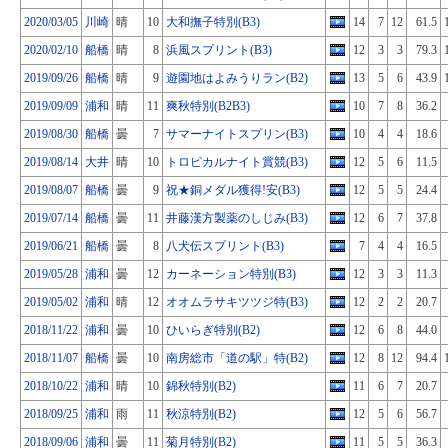
2020/03/05
川崎
晴
10
大和撫子特別(B3)
14
7
12
61.5
2020/02/10
船橋
晴
8
浜風スプリント(B3)
12
3
3
79.3
2019/09/26
船橋
晴
9
遊園地はよみうりラン(B2)
13
5
6
43.9
2019/09/09
浦和
晴
11
爽秋特別(B2B3)
10
7
8
36.2
2019/08/30
船橋
曇
7
サマーナイトスプリン(B3)
10
4
4
18.6
2019/08/14
大井
晴
10
トロピカルナイト賞競(B3)
12
5
6
11.5
2019/08/07
船橋
曇
9
祝★銅メダル獲得!安(B3)
12
5
5
24.4
2019/07/14
船橋
曇
11
井藤漢方製薬のしじみ(B3)
12
6
7
37.8
2019/06/21
船橋
曇
8
八犬伝スプリント(B3)
7
4
4
16.5
2019/05/28
浦和
曇
12
カーネーション特別(B3)
12
3
3
11.3
2019/05/02
浦和
晴
12
オオムラサキツツジ特(B3)
12
2
2
20.7
2018/11/22
浦和
曇
10
ひいらぎ特別(B2)
12
6
8
44.0
2018/11/07
船橋
曇
10
南房総市「道の駅」特(B2)
12
8
12
94.4
2018/10/22
浦和
晴
10
錦秋特別(B2)
11
6
7
20.7
2018/09/25
浦和
雨
11
秋涼特別(B2)
12
5
6
56.7
2018/09/06
浦和
曇
11
菊月特別(B2)
11
5
5
36.3