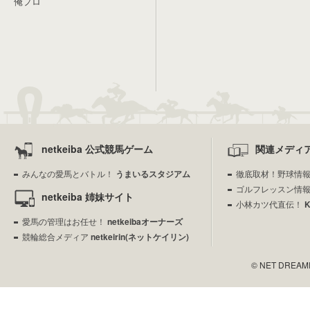
俺プロ
netkeiba 公式競馬ゲーム
関連メディ
みんなの愛馬とバトル！
うまいるスタジアム
徹底取材！野球情
ゴルフレッスン情
netkeiba 姉妹サイト
小林カツ代直伝！
愛馬の管理はお任せ！
netkeibaオーナーズ
競輪総合メディア
netkeirin(ネットケイリン)
© NET DREAMERS