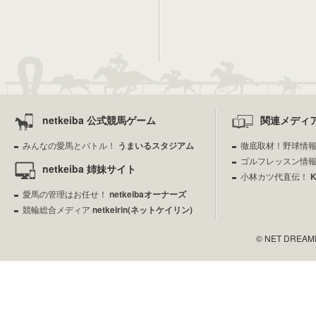
netkeiba 公式競馬ゲーム
関連メディ
みんなの愛馬とバトル！
うまいるスタジアム
徹底取材！野球情
ゴルフレッスン情
netkeiba 姉妹サイト
小林カツ代直伝！
愛馬の管理はお任せ！
netkeibaオーナーズ
競輪総合メディア
netkeirin(ネットケイリン)
© NET DREAMERS