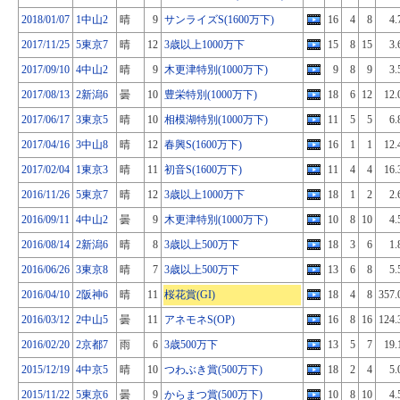
2018/01/07
1中山2
晴
9
サンライズS(1600万下)
16
4
8
4.
2017/11/25
5東京7
晴
12
3歳以上1000万下
15
8
15
3.
2017/09/10
4中山2
晴
9
木更津特別(1000万下)
9
8
9
3.
2017/08/13
2新潟6
曇
10
豊栄特別(1000万下)
18
6
12
12.
2017/06/17
3東京5
晴
10
相模湖特別(1000万下)
11
5
5
6.
2017/04/16
3中山8
晴
12
春興S(1600万下)
16
1
1
12.
2017/02/04
1東京3
晴
11
初音S(1600万下)
11
4
4
16.
2016/11/26
5東京7
晴
12
3歳以上1000万下
18
1
2
2.
2016/09/11
4中山2
曇
9
木更津特別(1000万下)
10
8
10
4.
2016/08/14
2新潟6
晴
8
3歳以上500万下
18
3
6
1.
2016/06/26
3東京8
晴
7
3歳以上500万下
13
6
8
5.
2016/04/10
2阪神6
晴
11
桜花賞(GI)
18
4
8
357.
2016/03/12
2中山5
曇
11
アネモネS(OP)
16
8
16
124.
2016/02/20
2京都7
雨
6
3歳500万下
13
5
7
19.
2015/12/19
4中京5
晴
10
つわぶき賞(500万下)
18
2
4
5.
2015/11/22
5東京6
曇
9
からまつ賞(500万下)
10
8
10
4.