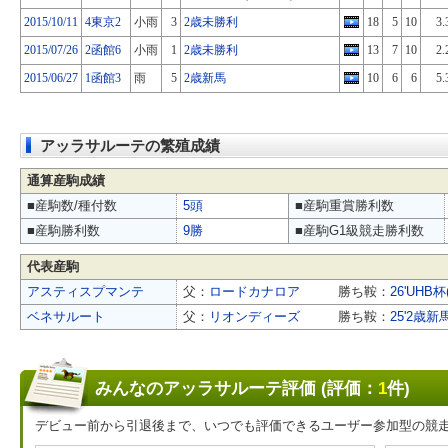
2015/10/11
4東京2
小雨
3
2歳未勝利
18
5
10
3.
2015/07/26
2函館6
小雨
1
2歳未勝利
13
7
10
2.
2015/06/27
1函館3
雨
5
2歳新馬
10
6
6
5.
アッラサルーテの繁殖成績
通算産駒成績
■産駒数/種付数
5頭
■産駒重賞勝利数
■産駒勝利数
9勝
■産駒G1級競走勝利数
代表産駒
アスティスプマンテ
父：
ロードカナロア
勝ち鞍：
26'UHB
ベネサルート
父：
リオンディーズ
勝ち鞍：
25'2歳新
みんなのアッラサルーテ評価 (評価：
1
件)
デビュー前から引退後まで、いつでも評価できるユーザー参加型の競