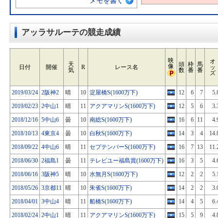
メモを書く
アッラサルーテの競走成績
映
オ
天
頭
枠
馬
像
日付
開催
R
レース名
ッ
気
数
番
番
ズ
2019/03/24
2阪神2
晴
10
淀屋橋S(1600万下)
12
6
7
5.
2019/02/23
2中山1
晴
11
アクアマリンS(1600万下)
12
5
6
3.
2018/12/16
5中山6
曇
10
南総S(1600万下)
16
6
11
4.
2018/10/13
4東京4
曇
10
白秋S(1600万下)
14
3
4
14.
2018/09/22
4中山6
晴
11
セプテンバーS(1600万下)
16
7
13
11.
2018/06/30
2福島1
曇
11
テレビユー福島賞(1600万下)
16
3
5
4.
2018/06/16
3阪神5
晴
10
水無月S(1600万下)
12
2
2
5.
2018/05/26
3京都11
晴
10
朱雀S(1600万下)
14
2
2
3.
2018/04/01
3中山4
晴
11
船橋S(1600万下)
14
4
5
6.
2018/02/24
2中山1
晴
11
アクアマリンS(1600万下)
15
5
9
4.