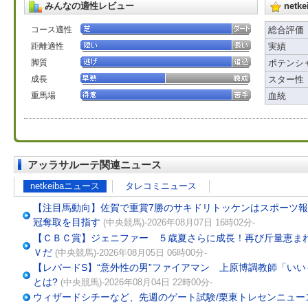
みんなの適性レビュー
net
コース適性
総合評価
距離適性
実績
脚質
ポテンシ
成長
スター性
重馬場
血統
アッラサルーテ関連ニュース
netkeibaニュース
タレコミニュース
【注目馬動向】佐賀で重賞7勝のサキドリトッケンはスポーツ報
冠奪取を目指す
(中央競馬)-2026年08月07日 16時02分-
【ＣＢＣ賞】ジェニファー ５歳夏さらに成長！再び斤量恵ま
Ｖだ
(中央競馬)-2026年08月05日 06時00分-
【レパードS】“意外性の男”ファイアマン 上原博調教師「い
とは?
(中央競馬)-2026年08月04日 22時00分-
ウィザードシチーなど、先週のゲート試験/栗東トレセンニュー