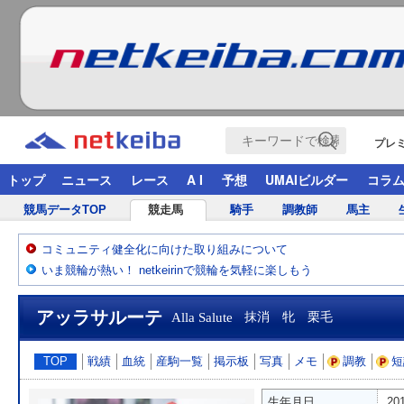
プレ
トップ
ニュース
レース
A I
予想
UMAIビルダー
コラ
競馬データTOP
競走馬
騎手
調教師
馬主
コミュニティ健全化に向けた取り組みについて
いま競輪が熱い！ netkeirinで競輪を気軽に楽しもう
アッラサルーテ
Alla Salute
抹消 牝 栗毛
TOP
戦績
血統
産駒一覧
掲示板
写真
メモ
調教
短
生年月日
20