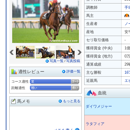
調教師
手
馬主
生産者
ノ
産地
安
セリ取引価格
-
«
»
獲得賞金 (中央)
1
獲得賞金 (地方)
0
写真一覧
/
写真投稿
通算成績
29
適性レビュー
評価一覧
主な勝鞍
16
近親馬
エ
コース適性
距離適性
血統
馬メモ
もっと見る
ダイワメジャー
ラタフィア