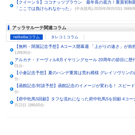
【クイーンＳ】ココナッツブラウン 最年長の底力！重賞初制
「ここでは負けられなかった」
(中央競馬)-2026年08月03日 06時0
アッラサルーテ関連コラム
netkeibaコラム
タレコミコラム
【無料・関屋記念予想】Aコース開幕週 「上がりの速さ」が前
12時00分-
アルカナ・ドーヴィル8月イヤリングセール 20周年の節目に歴
01分-
【小倉記念予想】夏のハンデ重賞は荒れ模様 グレイソヴリンの
分-
【函館記念/対談予想】函館記念のイメージが変わる！ スピー
分-
【府中牝馬S回顧】タフな流れになった府中牝馬Sを回顧 4コ
月22日 18時00分-