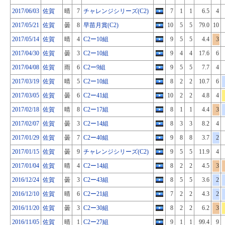
2017/06/03
佐賀
晴
7
チャレンジシリーズ(C2)
7
1
1
6.5
4
2017/05/21
佐賀
曇
8
早苗月賞(C2)
10
5
5
79.0
10
2017/05/14
佐賀
晴
4
C2ー10組
9
5
5
4.4
3
2017/04/30
佐賀
曇
3
C2ー10組
9
4
4
17.6
6
2017/04/08
佐賀
雨
6
C2ー9組
9
5
5
7.7
4
2017/03/19
佐賀
晴
5
C2ー10組
8
2
2
10.7
6
2017/03/05
佐賀
曇
6
C2ー41組
10
2
2
4.8
4
2017/02/18
佐賀
晴
8
C2ー17組
8
1
1
4.4
3
2017/02/07
佐賀
曇
3
C2ー14組
8
3
3
8.2
4
2017/01/29
佐賀
曇
7
C2ー40組
9
8
8
3.7
2
2017/01/15
佐賀
曇
9
チャレンジシリーズ(C2)
9
5
5
11.9
4
2017/01/04
佐賀
晴
4
C2ー14組
8
2
2
4.5
3
2016/12/24
佐賀
曇
3
C2ー43組
8
5
5
3.6
2
2016/12/10
佐賀
晴
6
C2ー21組
7
2
2
4.3
2
2016/11/20
佐賀
曇
3
C2ー30組
8
2
2
6.2
3
2016/11/05
佐賀
晴
1
C2ー27組
9
1
1
99.4
9