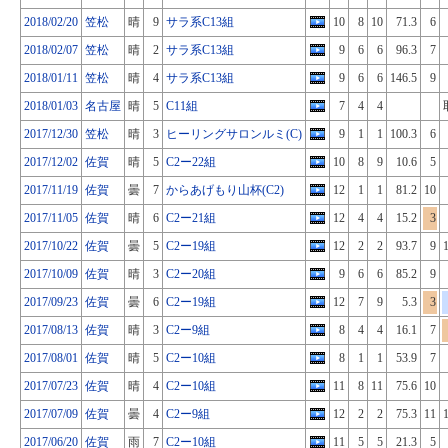
2018/02/20
笠松
晴
9
サラ系C13組
10
8
10
71.3
6
2018/02/07
笠松
晴
2
サラ系C13組
9
6
6
96.3
7
2018/01/11
笠松
晴
4
サラ系C13組
9
6
6
146.5
9
2018/01/03
名古屋
晴
5
C11組
7
4
4
2017/12/30
笠松
晴
3
ヒーリングサロンルミ(C)
9
1
1
100.3
6
2017/12/02
佐賀
晴
5
C2ー22組
10
8
9
10.6
5
2017/11/19
佐賀
曇
7
からあげもり山杯(C2)
12
1
1
81.2
10
2017/11/05
佐賀
晴
6
C2ー21組
12
4
4
15.2
3
2017/10/22
佐賀
曇
5
C2ー19組
12
2
2
93.7
9
2017/10/09
佐賀
晴
3
C2ー20組
9
6
6
85.2
9
2017/09/23
佐賀
曇
6
C2ー19組
12
7
9
5.3
3
2017/08/13
佐賀
晴
3
C2ー9組
8
4
4
16.1
7
2017/08/01
佐賀
晴
5
C2ー10組
8
1
1
53.9
7
2017/07/23
佐賀
晴
4
C2ー10組
11
8
11
75.6
10
2017/07/09
佐賀
曇
4
C2ー9組
12
2
2
75.3
11
2017/06/20
佐賀
雨
7
C2ー10組
11
5
5
21.3
5