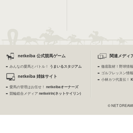
netkeiba 公式競馬ゲーム
関連メディ
みんなの愛馬とバトル！
うまいるスタジアム
徹底取材！野球情
ゴルフレッスン情
netkeiba 姉妹サイト
小林カツ代直伝！
愛馬の管理はお任せ！
netkeibaオーナーズ
競輪総合メディア
netkeirin(ネットケイリン)
© NET DREAMERS