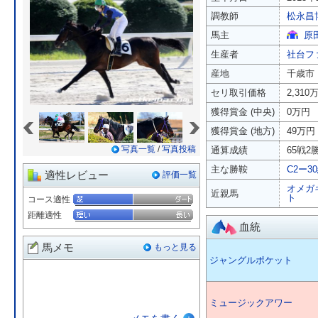
調教師
松永昌
馬主
原
生産者
社台フ
産地
千歳市
セリ取引価格
2,310
獲得賞金 (中央)
0万円
«
»
獲得賞金 (地方)
49万円
写真一覧
/
写真投稿
通算成績
65戦2勝
主な勝鞍
C2ー3
適性レビュー
評価一覧
オメガ
近親馬
ト
コース適性
距離適性
血統
馬メモ
もっと見る
ジャングルポケット
ミュージックアワー