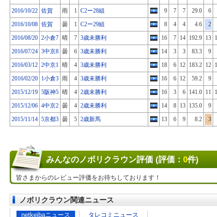
2016/10/22
佐賀
雨
1
C2ー28組
9
7
7
29.0
6
2016/10/08
佐賀
曇
1
C2ー29組
8
4
4
4.6
2
2016/08/20
2小倉7
晴
7
3歳未勝利
16
7
14
192.9
13
2016/07/24
3中京8
曇
6
3歳未勝利
14
3
3
83.3
9
2016/03/12
2中京1
晴
4
3歳未勝利
18
6
12
183.2
12
2016/02/20
1小倉3
雨
4
3歳未勝利
16
6
12
59.2
9
2015/12/19
5阪神5
晴
4
2歳未勝利
16
3
6
141.0
11
2015/12/06
4中京2
曇
4
2歳未勝利
14
8
13
135.0
9
2015/11/14
5京都3
曇
5
2歳新馬
13
6
9
8.2
3
みんなのノボリクラウン評価 (評価：
0
件)
皆さまからのレビュー評価をお待ちしております！
ノボリクラウン関連ニュース
netkeibaニュース
タレコミニュース