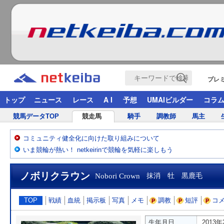
プレ
トップ
ニュース
レース
A I
予想
UMAIビルダー
コラ
競馬データTOP
競走馬
騎手
調教師
馬主
コミュニティ健全化に向けた取り組みについて
いま競輪が熱い！ netkeirinで競輪を気軽に楽しもう
ノボリクラウン
Nobori Crown
抹消 牡 黒鹿毛
TOP
戦績
血統
掲示板
写真
メモ
調教
短評
コ
生年月日
2013年