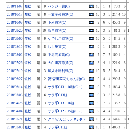
2018/11/07
笠松
晴
9
パンジー賞(C)
10
1
1
70.3
6
2018/10/17
笠松
晴
8
一文字菊特別(C)
10
3
3
214.4
10
2018/10/03
笠松
晴
10
下呂特別(C)
9
6
6
455.3
9
2018/09/20
笠松
雨
10
流星特別(C)
10
3
3
81.3
8
2018/09/06
笠松
曇
9
なでしこ特別(C)
10
5
5
84.5
8
2018/08/15
笠松
雨
8
しし座賞(C)
9
1
1
281.2
9
2018/08/02
笠松
晴
10
中尾高原賞(C)
7
7
7
100.1
4
2018/07/26
笠松
晴
10
大白川高原賞(C)
8
4
4
221.0
8
2018/07/10
笠松
晴
3
選抜未勝利戦(C)
10
5
5
54.4
8
2018/06/27
笠松
曇
2
祝!森田菜花ちゃん誕(C)
9
4
4
299.5
9
2018/06/14
笠松
晴
4
サラ系C13・16組(C・)
9
7
7
183.4
8
2018/05/08
笠松
曇
6
サラ系C13組
9
3
3
215.8
8
2018/04/25
笠松
曇
3
サラ系C13・16組
9
7
7
35.2
6
2018/04/04
笠松
晴
1
サラ系C12・15組(C・)
9
4
4
70.6
7
2018/03/21
笠松
雨
5
クロ!がんばっテネシ(C)
10
4
4
144.6
8
2018/03/08
笠松
雨
4
サラ系C11組
10
1
1
406.3
7