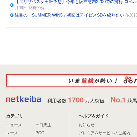
【エリザベス女王杯予想】今年も阪神芝内2200での施行 ロベ
月06日 18時00分-
注目の「SUMMER WIN5」初回はアイビスSDを絞りたい
()-2
1700
No.1
利用者数
万人突破！
競馬
カテゴリ
ヘルプ＆ガイド
ニュース
一口馬主
お知らせ
レース
POG
プレミアムサービスのご案内