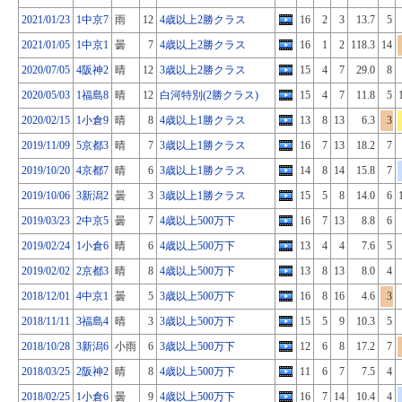
2021/01/23
1中京7
雨
12
4歳以上2勝クラス
16
2
3
13.7
5
2021/01/05
1中京1
曇
7
4歳以上2勝クラス
16
1
2
118.3
14
2020/07/05
4阪神2
晴
12
3歳以上2勝クラス
15
4
7
29.0
8
2020/05/03
1福島8
晴
12
白河特別(2勝クラス)
15
4
7
11.8
5
2020/02/15
1小倉9
晴
8
4歳以上1勝クラス
13
8
13
6.3
3
2019/11/09
5京都3
晴
7
3歳以上1勝クラス
16
7
13
18.2
7
2019/10/20
4京都7
晴
6
3歳以上1勝クラス
14
8
14
15.8
7
2019/10/06
3新潟2
曇
3
3歳以上1勝クラス
15
5
8
14.0
6
2019/03/23
2中京5
曇
7
4歳以上500万下
16
7
13
8.8
6
2019/02/24
1小倉6
晴
6
4歳以上500万下
13
4
4
7.6
5
2019/02/02
2京都3
晴
8
4歳以上500万下
13
8
13
8.0
4
2018/12/01
4中京1
曇
5
3歳以上500万下
16
8
16
4.6
3
2018/11/11
3福島4
晴
3
3歳以上500万下
15
5
9
10.3
5
2018/10/28
3新潟6
小雨
6
3歳以上500万下
12
6
8
17.2
7
2018/03/25
2阪神2
晴
8
4歳以上500万下
11
6
7
7.5
4
2018/02/25
1小倉6
曇
9
4歳以上500万下
16
7
14
10.4
4