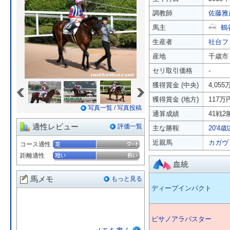
調教師
佐藤雅
馬主
鶴
生産者
社台フ
産地
千歳市
セリ取引価格
-
«
»
獲得賞金 (中央)
4,055
獲得賞金 (地方)
117万
写真一覧
/
写真投稿
通算成績
41戦2勝
適性レビュー
評価一覧
主な勝鞍
20'4
近親馬
カガヴ
コース適性
距離適性
血統
馬メモ
もっと見る
ディープインパクト
ピサノアラバスター