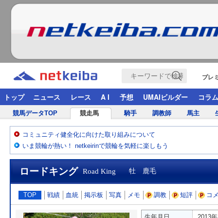
プレ
トップ
ニュース
レース
A I
予想
UMAIビルダー
コラ
競馬データTOP
競走馬
騎手
調教師
馬主
コミュニティ健全化に向けた取り組みについて
いま競輪が熱い！ netkeirinで競輪を気軽に楽しもう
ロードキング
Road King
牡 鹿毛
TOP
戦績
血統
掲示板
写真
メモ
調教
短評
コ
生年月日
2013