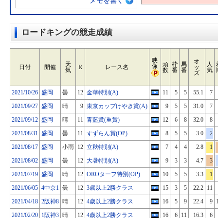
メモを書く
ロードキングの競走成績
映
オ
天
頭
枠
馬
人
像
日付
開催
R
レース名
ッ
気
数
番
番
気
ズ
2021/10/26
盛岡
曇
12
金華特別(A)
11
5
5
55.1
7
2021/09/27
盛岡
晴
9
東京カップけやき賞(A)
9
5
5
31.0
7
2021/09/12
盛岡
晴
11
青藍賞(重賞)
12
6
8
32.0
8
2021/08/31
盛岡
曇
11
すずらん賞(OP)
8
5
5
3.0
2
2021/08/17
盛岡
小雨
12
立秋特別(A)
7
4
4
2.8
1
2021/08/02
盛岡
曇
12
大暑特別(A)
9
3
3
4.7
3
2021/07/19
盛岡
晴
12
OROターフ特別(OP)
10
5
5
3.3
1
2021/06/05
4中京1
曇
12
3歳以上2勝クラス
15
3
5
22.2
11
2021/04/18
2阪神8
晴
12
4歳以上2勝クラス
16
5
9
22.4
9
2021/02/20
1阪神3
晴
12
4歳以上2勝クラス
16
6
11
16.3
6