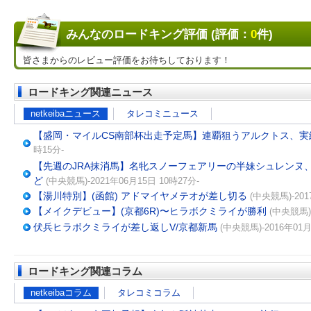
みんなのロードキング評価 (評価：
0
件)
皆さまからのレビュー評価をお待ちしております！
ロードキング関連ニュース
netkeibaニュース
タレコミニュース
【盛岡・マイルCS南部杯出走予定馬】連覇狙うアルクトス、実
時15分-
【先週のJRA抹消馬】名牝スノーフェアリーの半妹シュレンヌ
ど
(中央競馬)-2021年06月15日 10時27分-
【湯川特別】(函館) アドマイヤメテオが差し切る
(中央競馬)-201
【メイクデビュー】(京都6R)〜ヒラボクミライが勝利
(中央競馬)-
伏兵ヒラボクミライが差し返しV/京都新馬
(中央競馬)-2016年01月
ロードキング関連コラム
netkeibaコラム
タレコミコラム