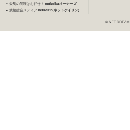
愛馬の管理はお任せ！
netkeibaオーナーズ
競輪総合メディア
netkeirin(ネットケイリン)
© NET DREAMERS