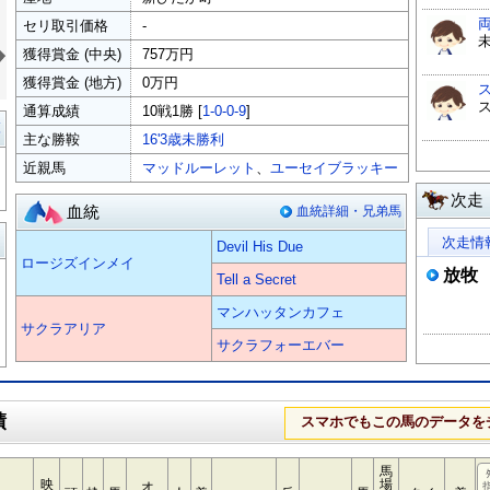
セリ取引価格
-
»
未
獲得賞金 (中央)
757万円
獲得賞金 (地方)
0万円
ス
通算成績
10戦1勝 [
1-0-0-9
]
覧
主な勝鞍
16'3歳未勝利
近親馬
マッドルーレット
、
ユーセイブラッキー
次走
血統
血統詳細・兄弟馬
る
次走情
Devil His Due
ロージズインメイ
放牧
Tell a Secret
マンハッタンカフェ
サクラアリア
サクラフォーエバー
績
スマホでもこの馬のデータを
馬
映
場
オ