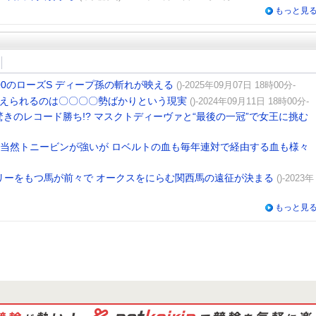
もっと見
00のローズS ディープ孫の斬れが映える
()-2025年09月07日 18時00分-
越えられるのは〇〇〇〇勢ばかりという現実
()-2024年09月11日 18時00分-
きのレコード勝ち!? マスクトディーヴァと“最後の一冠”で女王に挑む
は当然トニービンが強いが ロベルトの血も毎年連対で経由する血も様々
リーをもつ馬が前々で オークスをにらむ関西馬の遠征が決まる
()-2023年
もっと見