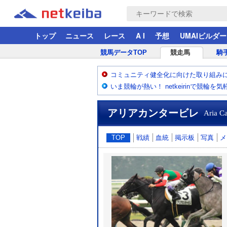
トップ
ニュース
レース
A I
予想
UMAIビルダー
競馬データTOP
競走馬
騎
コミュニティ健全化に向けた取り組み
いま競輪が熱い！ netkeirinで競輪を
アリアカンタービレ
Aria Ca
TOP
戦績
血統
掲示板
写真
メ