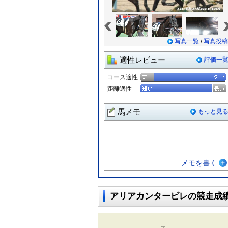
«
写真一覧
/
写真投稿
適性レビュー
評価一
コース適性
距離適性
馬メモ
もっと見
メモを書く
アリアカンタービレの競走成