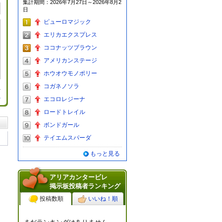
集計期間：2026年7月27日～2026年8月2
グ
日
ピューロマジック
エリカエクスプレス
ココナッツブラウン
アメリカンステージ
ホウオウモノポリー
コガネノソラ
る
エコロレジーナ
ロードトレイル
ボンドガール
テイエムスパーダ
もっと見る
アリアカンタービレ
掲示板投稿者ランキング
投稿数順
いいね！順