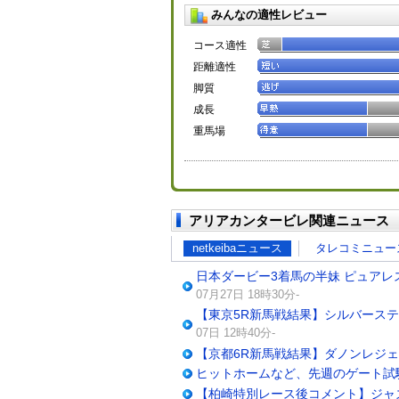
みんなの適性レビュー
コース適性
距離適性
脚質
成長
重馬場
アリアカンタービレ関連ニュース
netkeibaニュース
タレコミニュー
日本ダービー3着馬の半妹 ピュアレ
07月27日 18時30分-
【東京5R新馬戦結果】シルバース
07日 12時40分-
【京都6R新馬戦結果】ダノンレジ
ヒットホームなど、先週のゲート試
【柏崎特別レース後コメント】ジャ