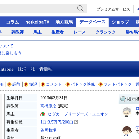
プレミアムサービス
データベース
コラム
netkeibaTV
地方競馬
ショップ
手
調教師
馬主
生産者
レース
クラシック
勝ち馬
について
気軽に楽しもう
ntabile
抹消 牝 青鹿毛
モ
調教
短評
コメント
パドック映像
フォトパドック
生年月日
2013年3月31日
掲示板
調教師
高橋康之
(栗東)
ロ
馬主
ヒダカ・ブリーダーズ・ユニオン
募集情報
1口:3.5万円/
200口
生産者
谷岡牧場
産地
新ひだか町