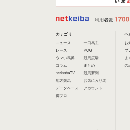
1700
利用者数
カテゴリ
ヘ
ニュース
一口馬主
お
レース
POG
プ
ウマい馬券
競馬広場
よ
コラム
まとめ
の
netkeibaTV
競馬新聞
地方競馬
お気に入り馬
データベース
アカウント
俺プロ