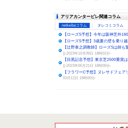
アリアカンタービレ関連コラム
netkeibaコラム
タレコミコラム
【ローズS予想】今年は阪神芝外18
【ローズS予想】3歳夏の壁を乗り
【辻野泰之調教師】ローズSは師も驚
()-2023年10月09日 18時02分-
【目黒記念予想】東京芝2500重賞
()-2023年05月21日 18時00分-
【フラワーC予想】ヌレサドフェア
03月12日 18時00分-