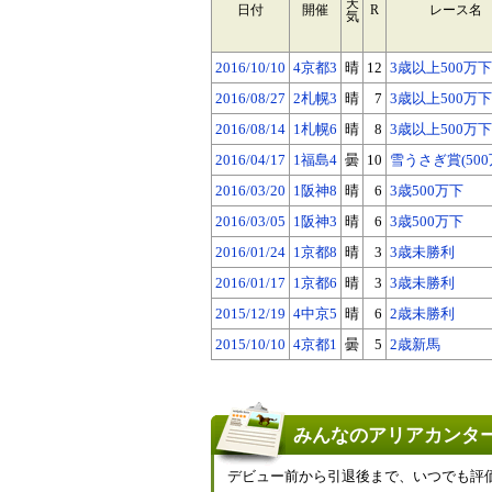
天
日付
開催
R
レース名
気
2016/10/10
4京都3
晴
12
3歳以上500万下
2016/08/27
2札幌3
晴
7
3歳以上500万下
2016/08/14
1札幌6
晴
8
3歳以上500万下
2016/04/17
1福島4
曇
10
雪うさぎ賞(500
2016/03/20
1阪神8
晴
6
3歳500万下
2016/03/05
1阪神3
晴
6
3歳500万下
2016/01/24
1京都8
晴
3
3歳未勝利
2016/01/17
1京都6
晴
3
3歳未勝利
2015/12/19
4中京5
晴
6
2歳未勝利
2015/10/10
4京都1
曇
5
2歳新馬
みんなのアリアカンター
デビュー前から引退後まで、いつでも評