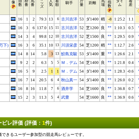
頭
枠
馬
人
着
斤
馬
タイ
着
像
指
ッ
騎手
距離
数
番
番
気
順
量
場
ム
差
数
ズ
16
1
2
79.3
13
6
古川吉洋
53
ダ1400
稍
-8
1:25.2
1.1
16
3
6
137.0
15
11
古川吉洋
52
芝1200
良
**
1:10.3
0.5
14
3
4
99.8
12
10
古川吉洋
52
芝1500
良
**
1:29.5
0.9
万下)
16
3
6
35.1
10
13
川須栄彦
54
芝1200
稍
**
1:12.7
2.6
14
8
14
5.8
3
13
鮫島克駿
53
ダ1400
重
**
1:26.6
2.1
9
2
2
6.3
5
5
Ｍ．デム
54
芝1400
良
**
1:21.8
0.4
16
5
9
2.5
1
1
Ｍ．デム
54
ダ1400
良
**
1:28.3
-0.6
16
7
14
20.5
6
4
秋山真一
54
ダ1400
良
**
1:26.0
0.2
16
8
16
11.8
7
6
酒井学
54
芝1600
良
**
1:36.8
0.7
15
2
3
11.3
5
4
武豊
54
芝1600
良
**
1:36.9
0.6
ビレ評価 (評価：
1
件)
価できるユーザー参加型の競走馬レビューです。