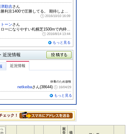
両津勘吉
さん
勝利京1400で圧勝してる。 期待しよ...
2016/10/10 16:09
ストーン
さん
ローになりやすい札幌芝1500mで内枠...
2016/8/14 13:44
もっと見る
・近況情報
投稿する
近況情報
報
休養のため放牧
netkeiba
さん(38644)
16/04/29
もっと見る
チェック！
厩
ﾀｲﾑ
舎
備
指数