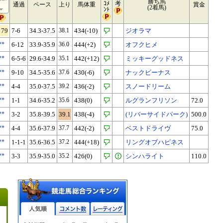
勝ち馬
ｺﾒ
考
通過
ペース
上り
馬体重
賞金
(2着馬)
ﾝﾄ
79
7-6
34.3-37.5
38.1
434(-10)
ジオラマ
**
6-12
33.9-35.9
36.0
444(+2)
オフクヒメ
**
6-5-6
29.6-34.9
35.1
442(+12)
ミッキーグッドネス
**
9-10
34.5-35.6
37.6
430(-6)
ナックビーナス
**
4-4
35.0-37.5
39.2
436(-2)
スノードリーム
**
1-1
34.6-35.2
35.6
438(0)
ルグランフリソン
72.0
**
3-2
35.8-39.5
39.1
438(-4)
(リバーサイドパーク)
500.0
**
4-4
35.6-37.9
37.7
442(-2)
ベストドライヴ
75.0
**
1-1-1
35.6-36.5
37.2
444(+18)
リングオブハピネス
**
3-3
35.9-35.0
35.2
426(0)
シンハライト
110.0
人気順
コメント数
レーティン