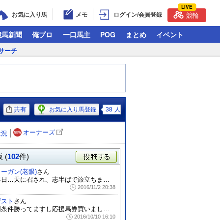
LIVE
お気に入り馬
メモ
ログイン/会員登録
競輪
競馬新聞
俺プロ
一口馬主
POG
まとめ
イベント
サーチ
共有
お気に入り馬登録
38
人
オーナーズ
近況
 (
102
件)
投稿する
ーガン(老眼)
さん
本日…天に召され、志半ばで旅立ちました。...
2016/11/2 20:38
ゲスト
さん
同条件勝ってますし応援馬券買いました！
2016/10/10 16:10