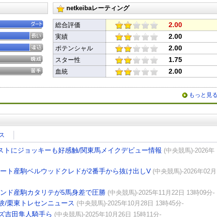
netkeibaレーティング
2.00
総合評価
2.00
実績
2.00
ポテンシャル
1.75
スター性
2.00
血統
もっと見
X
Facebook
LINE
URLをコピー
ス
ストにジョッキーも好感触/関東馬メイクデビュー情報
(中央競馬)-2026年
テート産駒ベルウッドクレドが2番手から抜け出しV
(中央競馬)-2026年02月
ェンド産駒カタリテが5馬身差で圧勝
(中央競馬)-2025年11月22日 13時09分-
験/栗東トレセンニュース
(中央競馬)-2025年10月28日 13時45分-
ズ吉田隼人騎手ら
(中央競馬)-2025年10月26日 15時11分-