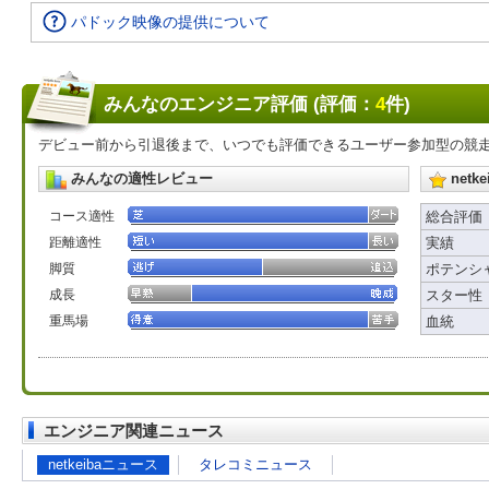
パドック映像の提供について
みんなのエンジニア評価 (評価：
4
件)
デビュー前から引退後まで、いつでも評価できるユーザー参加型の競
みんなの適性レビュー
net
コース適性
総合評価
距離適性
実績
脚質
ポテンシ
成長
スター性
重馬場
血統
エンジニア関連ニュース
netkeibaニュース
タレコミニュース