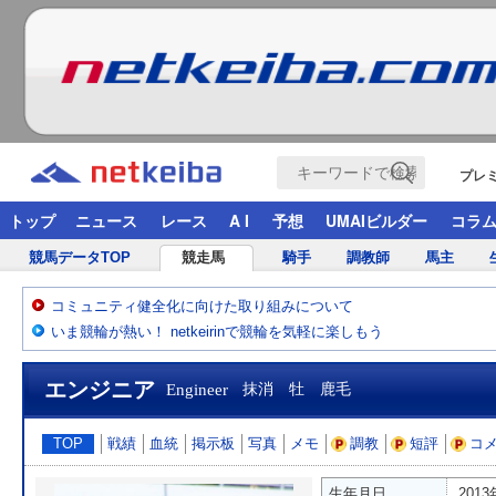
プレ
トップ
ニュース
レース
A I
予想
UMAIビルダー
コラ
競馬データTOP
競走馬
騎手
調教師
馬主
コミュニティ健全化に向けた取り組みについて
いま競輪が熱い！ netkeirinで競輪を気軽に楽しもう
エンジニア
Engineer
抹消 牡 鹿毛
TOP
戦績
血統
掲示板
写真
メモ
調教
短評
コ
生年月日
201