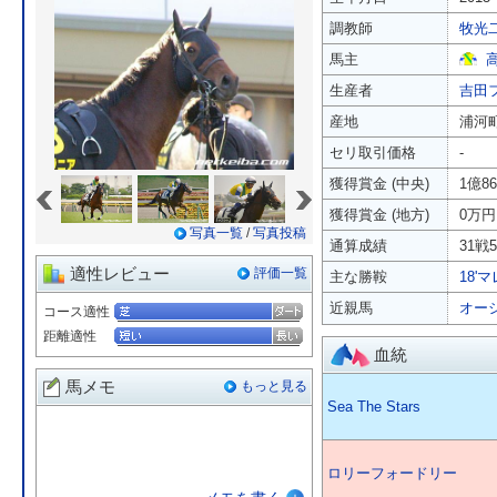
調教師
牧光
馬主
生産者
吉田
産地
浦河
セリ取引価格
-
«
»
獲得賞金 (中央)
1億8
獲得賞金 (地方)
0万円
写真一覧
/
写真投稿
通算成績
31戦5
適性レビュー
評価一覧
主な勝鞍
18'
近親馬
オー
コース適性
距離適性
血統
馬メモ
もっと見る
Sea The Stars
ロリーフォードリー