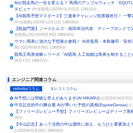
AIが競走馬の一生を変える？ 馬用のアップルウォッチ「EQUT
タビュー
(中央競馬)-2025年01月01日 12時15分-
【AI競馬予想マスターズ】三連単チャレンジ投票最終日！ 一撃
(中央競馬)-2023年12月13日 18時00分-
【凱旋門賞】ノースヒルズ・前田幸治代表 ディープボンドで
央競馬)-2022年09月30日 05時30分-
ウマい馬券に強力な予想家が参戦！ AI赤兎馬・本島修司・安
馬)-2022年09月09日 13時00分-
競馬王馬券攻略シリーズ『AI競馬 人工知能は馬券を制するこ
09月17日 14時22分-
エンジニア関連コラム
netkeibaコラム
タレコミコラム
AI予想には明確な答えがあります(AI HIKARU)
()-2025年04月20日
中京記念的中の舞台裏 AIが導いた予想の真相(EquineGenius)
(
【フィリーズレビュー予想】フィリーズレビューはディープ系
00分-
【中山記念】あって当然の中山適性に加え、もうひと要素加えて
()-2020年02月28日 18時00分-