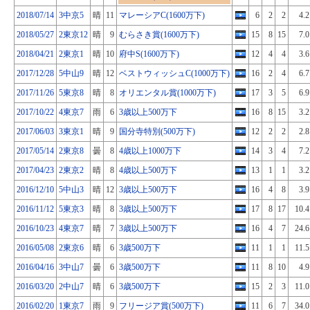
2018/07/14
3中京5
晴
11
マレーシアC(1600万下)
6
2
2
4.2
2018/05/27
2東京12
晴
9
むらさき賞(1600万下)
15
8
15
7.0
2018/04/21
2東京1
晴
10
府中S(1600万下)
12
4
4
3.6
2017/12/28
5中山9
晴
12
ベストウィッシュC(1000万下)
16
2
4
6.7
2017/11/26
5東京8
晴
8
オリエンタル賞(1000万下)
17
3
5
6.9
2017/10/22
4東京7
雨
6
3歳以上500万下
16
8
15
3.2
2017/06/03
3東京1
晴
9
国分寺特別(500万下)
12
2
2
2.8
2017/05/14
2東京8
曇
8
4歳以上1000万下
14
3
4
7.2
2017/04/23
2東京2
晴
8
4歳以上500万下
13
1
1
3.2
2016/12/10
5中山3
晴
12
3歳以上500万下
16
4
8
3.9
2016/11/12
5東京3
晴
8
3歳以上500万下
17
8
17
10.4
2016/10/23
4東京7
晴
7
3歳以上500万下
16
4
7
24.6
2016/05/08
2東京6
晴
6
3歳500万下
11
1
1
11.5
2016/04/16
3中山7
曇
6
3歳500万下
11
8
10
4.9
2016/03/20
2中山7
晴
6
3歳500万下
15
2
3
11.0
2016/02/20
1東京7
雨
9
フリージア賞(500万下)
11
6
7
34.0