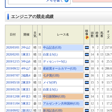
メモを書く
エンジニアの競走成績
映
オ
天
頭
枠
馬
像
日付
開催
R
レース名
ッ
気
数
番
番
ズ
2020/03/01
2中山2
晴
11
中山記念(GII)
9
2
2
217.0
2020/02/01
1東京1
晴
11
白富士S(L)
14
8
13
126.7
2019/12/15
5中山6
晴
11
ディセンバーS(L)
16
3
6
25.5
2019/09/22
4中山7
曇
11
産経賞オールカマー(GII)
10
6
6
286.6
2019/07/07
2福島4
曇
11
七夕賞(GIII)
16
1
1
24.3
2019/05/18
2東京9
晴
11
メイS(OP)
15
5
9
13.7
2019/01/26
1東京1
曇
11
白富士S(L)
9
7
7
11.3
2018/12/08
4中京3
晴
11
中日新聞杯(GIII)
14
1
1
11.6
2018/11/04
5東京2
曇
11
アルゼンチン共和国杯(GII)
12
1
1
17.2
2018/09/02
2新潟12
晴
11
新潟記念(GIII)
13
7
11
14.9