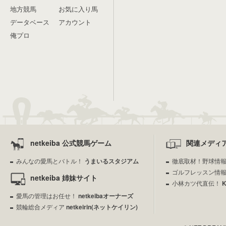
地方競馬
お気に入り馬
データベース
アカウント
俺プロ
netkeiba 公式競馬ゲーム
関連メディ
みんなの愛馬とバトル！
うまいるスタジアム
徹底取材！野球情
ゴルフレッスン情
netkeiba 姉妹サイト
小林カツ代直伝！
愛馬の管理はお任せ！
netkeibaオーナーズ
競輪総合メディア
netkeirin(ネットケイリン)