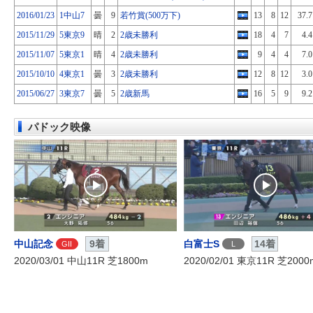
2016/01/23
1中山7
曇
9
若竹賞(500万下)
13
8
12
37.7
2015/11/29
5東京9
晴
2
2歳未勝利
18
4
7
4.4
2015/11/07
5東京1
晴
4
2歳未勝利
9
4
4
7.0
2015/10/10
4東京1
曇
3
2歳未勝利
12
8
12
3.0
2015/06/27
3東京7
曇
5
2歳新馬
16
5
9
9.2
パドック映像
中山記念
9着
白富士S
14着
GII
L
2020/03/01 中山11R 芝1800m
2020/02/01 東京11R 芝2000