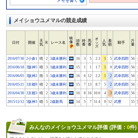
メモを書く
メイショウユメマルの競走成績
映
オ
天
頭
枠
馬
人
着
斤
像
日付
開催
R
レース名
ッ
騎手
気
数
番
番
気
順
量
ズ
2016/07/30
2小倉1
晴
2
3歳未勝利
16
3
5
2.3
1
5
武幸四郎
56
2016/06/18
3阪神5
晴
3
3歳未勝利
15
1
1
1.7
1
9
武幸四郎
56
2016/06/05
3阪神2
雨
3
3歳未勝利
16
6
12
2.2
1
2
武幸四郎
56
2016/05/21
3京都9
晴
2
3歳未勝利
15
7
13
8.7
5
2
武幸四郎
56
2016/04/30
3京都3
晴
2
3歳未勝利
16
8
16
10.0
4
3
武幸四郎
56
2015/12/12
5阪神3
晴
5
2歳新馬
14
5
7
51.4
9
12
武豊
55
みんなのメイショウユメマル評価 (評価：
0
件)