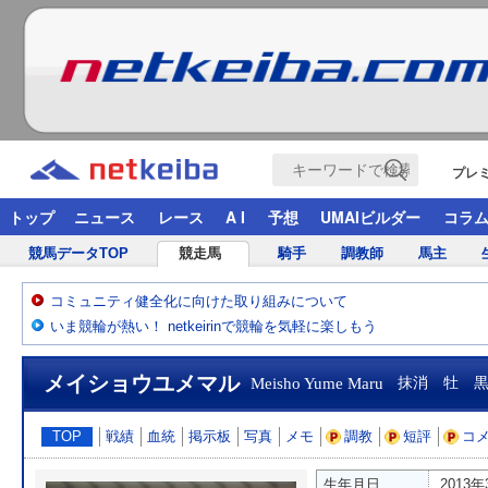
プレ
トップ
ニュース
レース
A I
予想
UMAIビルダー
コラ
競馬データTOP
競走馬
騎手
調教師
馬主
コミュニティ健全化に向けた取り組みについて
いま競輪が熱い！ netkeirinで競輪を気軽に楽しもう
メイショウユメマル
Meisho Yume Maru
抹消 牡 
TOP
戦績
血統
掲示板
写真
メモ
調教
短評
コ
生年月日
2013年