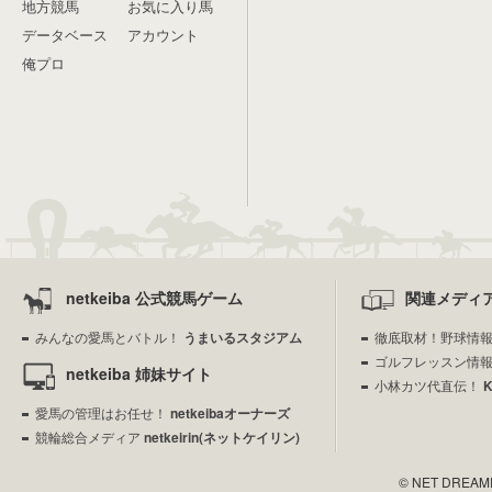
地方競馬
お気に入り馬
データベース
アカウント
俺プロ
netkeiba 公式競馬ゲーム
関連メディ
みんなの愛馬とバトル！
うまいるスタジアム
徹底取材！野球情
ゴルフレッスン情
netkeiba 姉妹サイト
小林カツ代直伝！
愛馬の管理はお任せ！
netkeibaオーナーズ
競輪総合メディア
netkeirin(ネットケイリン)
© NET DREAMERS