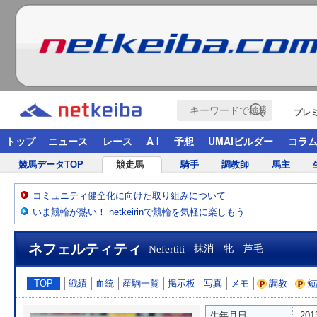
プレ
トップ
ニュース
レース
A I
予想
UMAIビルダー
コラ
競馬データTOP
競走馬
騎手
調教師
馬主
コミュニティ健全化に向けた取り組みについて
いま競輪が熱い！ netkeirinで競輪を気軽に楽しもう
ネフェルティティ
Nefertiti
抹消 牝 芦毛
TOP
戦績
血統
産駒一覧
掲示板
写真
メモ
調教
短
生年月日
20