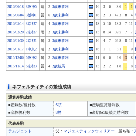
2016/06/18
3阪神5
晴
2
3歳未勝利
16
3
6
3.6
1
1
2016/06/04
3阪神1
曇
6
3歳未勝利
16
2
3
47.3
8
4
2016/05/14
3京都7
晴
4
3歳未勝利
18
5
10
13.3
7
11
2016/02/20
2京都7
雨
2
3歳未勝利
15
8
14
39.5
7
7
2016/01/30
2京都1
曇
3
3歳未勝利
16
4
7
64.8
8
11
2016/01/17
1中京2
晴
2
3歳未勝利
16
1
1
3.1
1
9
2015/12/06
5阪神2
曇
2
2歳未勝利
11
6
6
4.6
3
8
2015/11/14
5京都3
曇
4
2歳新馬
15
2
2
1.8
1
8
ネフェルティティの繁殖成績
通算産駒成績
■産駒数/種付数
6頭
■産駒重賞勝利数
■産駒勝利数
8勝
■産駒G1級競走勝利数
代表産駒
ラムジェット
父：
マジェスティックウォリアー
勝ち鞍：