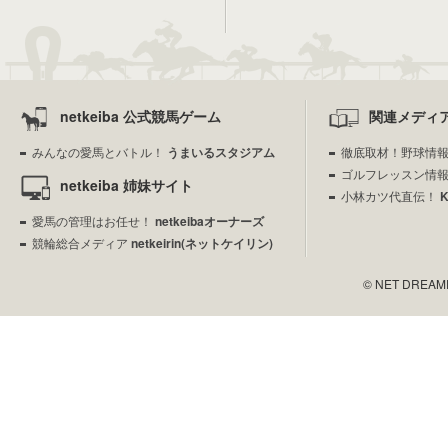
netkeiba 公式競馬ゲーム
関連メディ
みんなの愛馬とバトル！
うまいるスタジアム
徹底取材！野球情
ゴルフレッスン情
netkeiba 姉妹サイト
小林カツ代直伝！
愛馬の管理はお任せ！
netkeibaオーナーズ
競輪総合メディア
netkeirin(ネットケイリン)
© NET DREAMERS