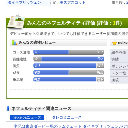
タイキブリッツェン
父：
モズアスコット
勝ち鞍：
みんなのネフェルティティ評価 (評価：
1
件)
デビュー前から引退後まで、いつでも評価できるユーザー参加型の競
みんなの適性レビュー
net
コース適性
総合評価
距離適性
実績
脚質
ポテンシ
成長
スター性
重馬場
血統
ネフェルティティ関連ニュース
netkeibaニュース
タレコミニュース
半兄は東京ダービー馬のラムジェット タイキブリッツェンがデ