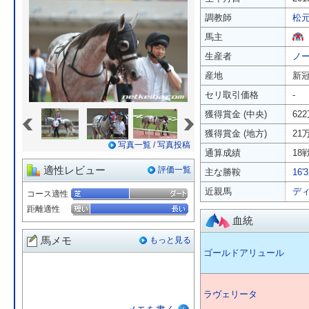
調教師
松
馬主
生産者
ノ
産地
新
セリ取引価格
-
«
»
獲得賞金 (中央)
62
獲得賞金 (地方)
21
写真一覧
/
写真投稿
通算成績
18戦
適性レビュー
評価一覧
主な勝鞍
16
近親馬
デ
コース適性
距離適性
血統
馬メモ
もっと見る
ゴールドアリュール
ラヴェリータ