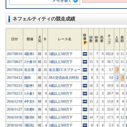
メモを書く
ネフェルティティの競走成績
映
オ
天
頭
枠
馬
人
着
像
日付
開催
R
レース名
ッ
気
数
番
番
気
順
ズ
2017/09/10
4阪神2
晴
8
3歳以上500万下
11
7
9
102.8
9
11
2017/08/27
2小倉10
晴
12
3歳以上500万下
15
5
9
56.7
12
11
2017/05/24
名古屋
曇
10
名古屋CCネプチュー
9
8
9
3.7
3
4
2017/04/12
園田
晴
11
JRA交流由良川特別
9
5
5
3.6
2
3
2017/02/25
1阪神1
晴
8
4歳以上500万下
16
5
9
19.9
6
10
2017/02/13
1小倉1
晴
9
4歳以上500万下
16
2
3
29.7
10
9
2016/12/18
4中京6
晴
8
3歳以上500万下
15
2
3
15.8
8
9
2016/11/27
5京都8
雨
6
3歳以上500万下
16
2
3
25.6
8
6
2016/10/30
3新潟6
晴
3
3歳以上500万下
14
7
12
17.5
9
12
2016/10/16
3新潟2
晴
4
3歳以上500万下
9
4
4
5.3
4
5