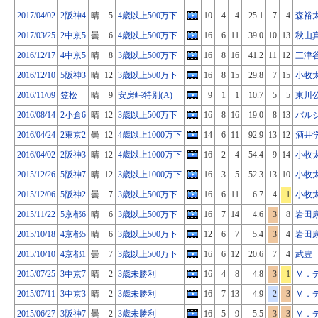
2017/04/02
2阪神4
晴
5
4歳以上500万下
10
4
4
25.1
7
4
森裕
2017/03/25
2中京5
曇
6
4歳以上500万下
16
6
11
39.0
10
13
秋山
2016/12/17
4中京5
晴
8
3歳以上500万下
16
8
16
41.2
11
12
三津
2016/12/10
5阪神3
晴
12
3歳以上500万下
16
8
15
29.8
7
15
小牧
2016/11/09
笠松
晴
9
安房峠特別(A)
9
1
1
10.7
5
5
東川
2016/08/14
2小倉6
晴
12
3歳以上500万下
16
8
16
19.0
8
13
バル
2016/04/24
2東京2
曇
12
4歳以上1000万下
14
6
11
92.9
13
12
酒井
2016/04/02
2阪神3
晴
12
4歳以上1000万下
16
2
4
54.4
9
14
小牧
2015/12/26
5阪神7
晴
12
3歳以上1000万下
16
3
5
52.3
13
10
小牧
2015/12/06
5阪神2
曇
7
3歳以上500万下
16
6
11
6.7
4
1
小牧
2015/11/22
5京都6
晴
6
3歳以上500万下
16
7
14
4.6
3
8
岩田
2015/10/18
4京都5
晴
6
3歳以上500万下
12
6
7
5.4
3
4
岩田
2015/10/10
4京都1
曇
7
3歳以上500万下
16
6
12
20.6
7
4
武豊
2015/07/25
3中京7
晴
2
3歳未勝利
16
4
8
4.8
3
1
Ｍ．
2015/07/11
3中京3
晴
2
3歳未勝利
16
7
13
4.9
2
3
Ｍ．
2015/06/27
3阪神7
曇
2
3歳未勝利
16
5
9
5.5
3
3
Ｍ．