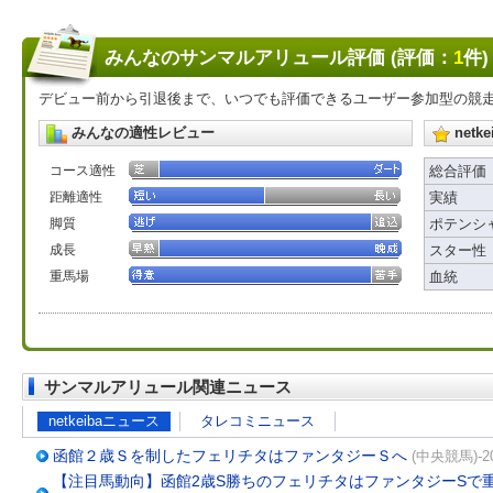
みんなのサンマルアリュール評価 (評価：
1
件)
デビュー前から引退後まで、いつでも評価できるユーザー参加型の競
みんなの適性レビュー
net
コース適性
総合評価
距離適性
実績
脚質
ポテンシ
成長
スター性
重馬場
血統
サンマルアリュール関連ニュース
netkeibaニュース
タレコミニュース
函館２歳Ｓを制したフェリチタはファンタジーＳへ
(中央競馬)-2
【注目馬動向】函館2歳S勝ちのフェリチタはファンタジーSで