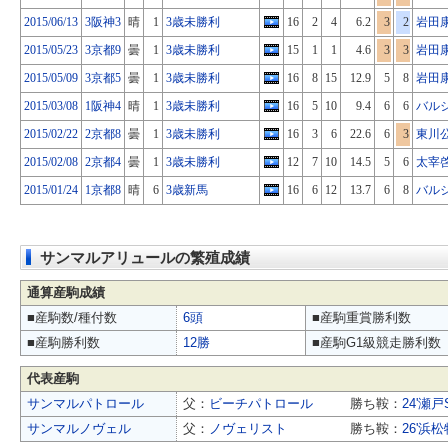
2015/06/13
3阪神3
晴
1
3歳未勝利
16
2
4
6.2
3
2
岩田
2015/05/23
3京都9
曇
1
3歳未勝利
15
1
1
4.6
3
3
岩田
2015/05/09
3京都5
曇
1
3歳未勝利
16
8
15
12.9
5
8
岩田
2015/03/08
1阪神4
晴
1
3歳未勝利
16
5
10
9.4
6
6
バル
2015/02/22
2京都8
曇
1
3歳未勝利
16
3
6
22.6
6
3
東川
2015/02/08
2京都4
曇
1
3歳未勝利
12
7
10
14.5
5
6
太宰
2015/01/24
1京都8
晴
6
3歳新馬
16
6
12
13.7
6
8
バル
サンマルアリュールの繁殖成績
通算産駒成績
■産駒数/種付数
6頭
■産駒重賞勝利数
■産駒勝利数
12勝
■産駒G1級競走勝利数
代表産駒
サンマルパトロール
父：
ビーチパトロール
勝ち鞍：
24'瀬戸
サンマルノヴェル
父：
ノヴェリスト
勝ち鞍：
26'浜