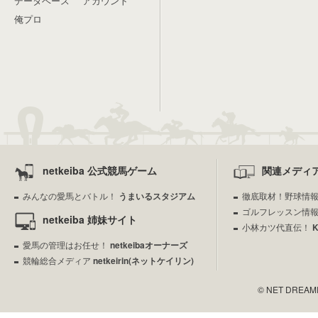
データベース
アカウント
俺プロ
netkeiba 公式競馬ゲーム
関連メディ
みんなの愛馬とバトル！
うまいるスタジアム
徹底取材！野球情
ゴルフレッスン情
netkeiba 姉妹サイト
小林カツ代直伝！
愛馬の管理はお任せ！
netkeibaオーナーズ
競輪総合メディア
netkeirin(ネットケイリン)
© NET DREAMERS