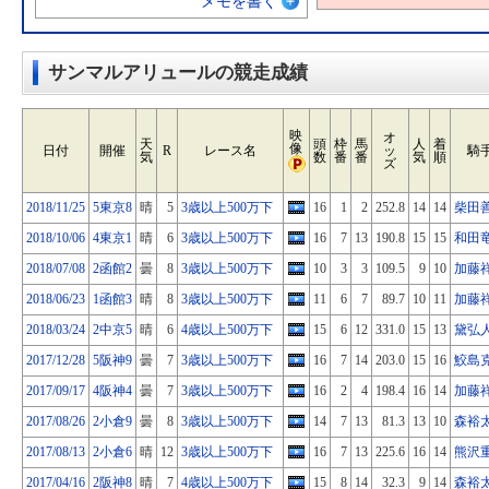
メモを書く
サンマルアリュールの競走成績
映
オ
天
頭
枠
馬
人
着
像
日付
開催
R
レース名
ッ
騎
気
数
番
番
気
順
ズ
2018/11/25
5東京8
晴
5
3歳以上500万下
16
1
2
252.8
14
14
柴田
2018/10/06
4東京1
晴
6
3歳以上500万下
16
7
13
190.8
15
15
和田
2018/07/08
2函館2
曇
8
3歳以上500万下
10
3
3
109.5
9
10
加藤
2018/06/23
1函館3
晴
8
3歳以上500万下
11
6
7
89.7
10
11
加藤
2018/03/24
2中京5
晴
6
4歳以上500万下
15
6
12
331.0
15
13
黛弘
2017/12/28
5阪神9
曇
7
3歳以上500万下
16
7
14
203.0
15
16
鮫島
2017/09/17
4阪神4
曇
7
3歳以上500万下
16
2
4
198.4
16
14
加藤
2017/08/26
2小倉9
曇
8
3歳以上500万下
14
7
13
81.3
13
10
森裕
2017/08/13
2小倉6
晴
12
3歳以上500万下
16
7
13
225.6
16
14
熊沢
2017/04/16
2阪神8
晴
7
4歳以上500万下
15
8
14
32.3
9
14
森裕