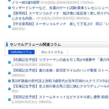
イリー杯2歳S視野
(中央競馬)-2026年08月04日 17時34分-
ウィザードシチーなど、先週のゲート試験/栗東トレセンニュー
【新馬戦】スーサンコルティナ 低評価に猛反発！差し切りデ
じさせる内容」
(中央競馬)-2026年08月03日 06時00分-
【中京新馬戦】スーサンコルティナ 差して下克上V 田口「
05時20分-
サンマルアリュール関連コラム
netkeibaコラム
タレコミコラム
【札幌記念予想】リヴァーマンの血を引く馬が4連勝中 「夏の
()-2026年08月09日 19時00分-
【関屋記念予想】夏の名物・新潟芝マイルのハンデ重賞 ストー
18時00分-
英10F路線の世代頂上決戦 3歳世代が近年圧倒のエクリプスSを
【宝塚記念予想】史上初の春古馬三冠に挑むクロワデュノールの妙味
00分-
【安田記念予想】ストームキャットなどナスキロ差し優勢 前残
()-2026年05月31日 18時00分-