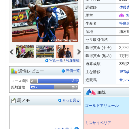
調教師
佐藤
馬主
生産者
笹島
産地
浦河
セリ取引価格
-
«
»
獲得賞金 (中央)
2,22
獲得賞金 (地方)
1万円
写真一覧
/
写真投稿
通算成績
33戦2
適性レビュー
評価一覧
主な勝鞍
15'
近親馬
サン
コース適性
距離適性
血統
馬メモ
もっと見る
ゴールドアリュール
ミスサイベリア