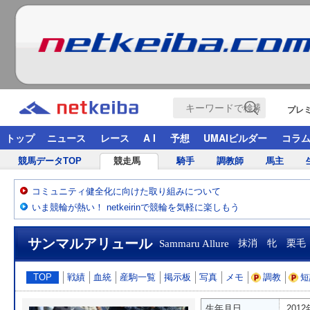
プレ
トップ
ニュース
レース
A I
予想
UMAIビルダー
コラ
競馬データTOP
競走馬
騎手
調教師
馬主
コミュニティ健全化に向けた取り組みについて
いま競輪が熱い！ netkeirinで競輪を気軽に楽しもう
サンマルアリュール
Sammaru Allure
抹消 牝 栗毛
TOP
戦績
血統
産駒一覧
掲示板
写真
メモ
調教
短
生年月日
201