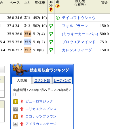
勝ち馬
ｺﾒ
考
過
ペース
上り
馬体重
賞金
(2着馬)
ﾝﾄ
36.0-34.6
37.8
492(-10)
テイコフトウショウ
-1-1
37.4-34.1
34.3
502(-10)
フォルゴラーレ
150.0
35.9-36.0
35.6
512(-4)
(ミッキーカーニバル)
500.0
-5-4
35.5-35.6
35.5
516(-2)
ブロウユアマインド
75.0
-3-4
39.0-35.2
35.2
518(0)
カレンスフィーダ
150.0
る
人気順
コメント数
レーティン
集計期間：2026年7月27日～2026年8月2
グ
日
ピューロマジック
エリカエクスプレス
ココナッツブラウン
アメリカンステージ