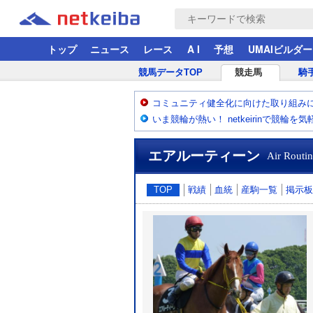
トップ
ニュース
レース
A I
予想
UMAIビルダー
競馬データTOP
競走馬
騎
コミュニティ健全化に向けた取り組み
いま競輪が熱い！ netkeirinで競輪を
エアルーティーン
Air Routi
TOP
戦績
血統
産駒一覧
掲示板