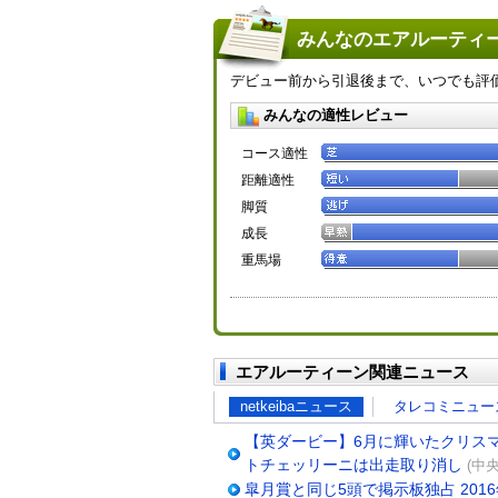
みんなのエアルーティー
デビュー前から引退後まで、いつでも評
みんなの適性レビュー
コース適性
距離適性
脚質
成長
重馬場
エアルーティーン関連ニュース
netkeibaニュース
タレコミニュー
【英ダービー】6月に輝いたクリス
トチェッリーニは出走取り消し
(中央
皐月賞と同じ5頭で掲示板独占 201