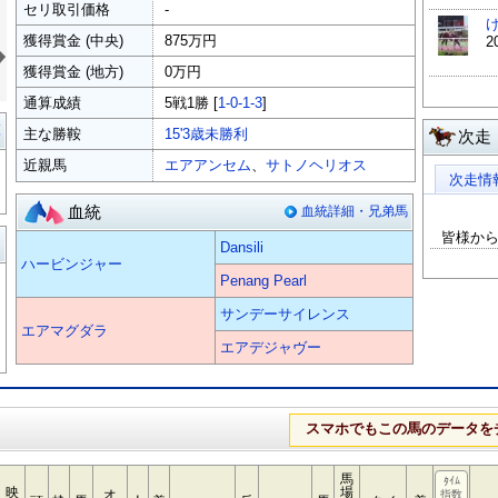
セリ取引価格
-
»
獲得賞金 (中央)
875万円
獲得賞金 (地方)
0万円
通算成績
5戦1勝 [
1-0-1-3
]
覧
主な勝鞍
15'3歳未勝利
次走
近親馬
エアアンセム
、
サトノヘリオス
次走情
血統
血統詳細・兄弟馬
皆様か
る
Dansili
ハービンジャー
Penang Pearl
サンデーサイレンス
エアマグダラ
エアデジャヴー
スマホでもこの馬のデータを
馬
ﾀｲﾑ
映
場
オ
指数