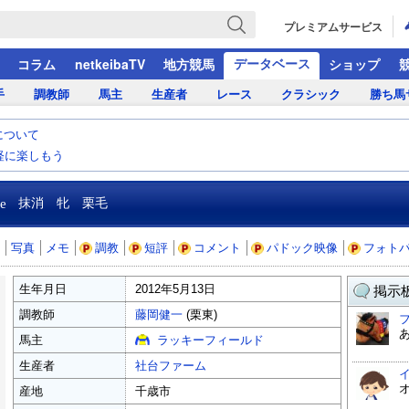
プレミアムサービス
データベース
コラム
netkeibaTV
地方競馬
ショップ
手
調教師
馬主
生産者
レース
クラシック
勝ち馬
について
気軽に楽しもう
ne
抹消 牝 栗毛
写真
メモ
調教
短評
コメント
パドック映像
フォト
生年月日
2012年5月13日
掲示板
調教師
藤岡健一
(栗東)
馬主
ラッキーフィールド
生産者
社台ファーム
産地
千歳市