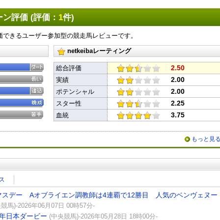
ン評価 (評価：
1
件)
価できるユーザー参加型の競走馬レビューです。
netkeibaレーティング
2.50
総合評価
2.00
実績
2.00
ポテンシャル
2.25
スター性
3.75
血統
X
Facebook
LINE
URLをコピー
もっと見
ス
マスデー Aオブライエン調教師は4連覇で12勝目 人気のベンヴェヌー
競馬)-2026年06月07日 00時57分-
6年日本ダービー
(中央競馬)-2026年05月28日 18時00分-