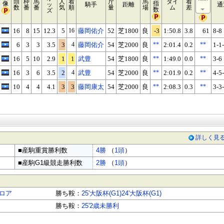
頭
枠
馬
人
着
斤
馬
タイ
着
像
指
ッ
騎手
距離
通
数
番
番
気
順
量
場
ム
差
数
ズ
16
8
15
12.3
5
16
藤岡佑介
52
芝1800
良
-3
1:50.8
3.8
61
8-8
6
3
3
3.5
3
4
藤岡佑介
54
芝2000
良
**
2:01.4
0.2
**
1-1
16
5
10
2.9
1
1
武豊
54
芝1800
良
**
1:49.0
0.0
**
3-6
16
3
6
3.5
2
4
武豊
54
芝2000
良
**
2:01.9
0.2
**
4-5
10
4
4
4.1
3
3
藤岡康太
54
芝2000
良
**
2:08.3
0.3
**
3-3
詳しく見
■産駒重賞勝利数
4勝
（
1頭
）
■産駒G1級競走勝利数
2勝
（
1頭
）
ロア
勝ち鞍：
25'大阪杯(G1)
24'大阪杯(G1)
勝ち鞍：
25'2歳未勝利