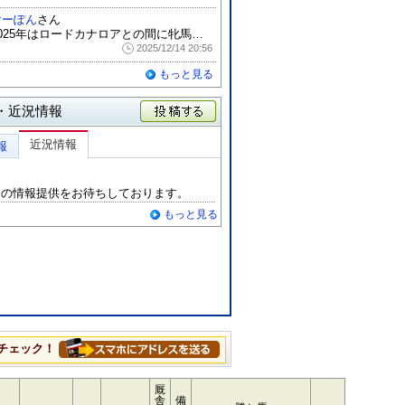
けーぽん
さん
2025年はロードカナロアとの間に牝馬が...
2025/12/14 20:56
もっと見る
・近況情報
投稿する
近況情報
報
らの情報提供をお待ちしております。
もっと見る
チェック！
厩
舎
備