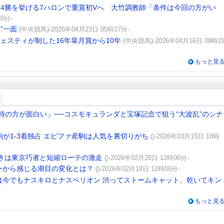
全4勝を挙げる7ハロンで重賞初Vへ 大竹調教師「条件は今回の方がい
0分-
”一面
(中央競馬)-2026年04月23日 05時27分-
ジェスティが制した16年皐月賞から10年
(中央競馬)-2026年04月16日 08時2
もっと見
時の方が面白い」──コスモキュランダと宝塚記念で狙う“大波乱”のシナ
が1-3着独占 エピファ産駒は人気を裏切りがち
()-2026年03月15日 18時
べきは東京巧者と短縮ローテの激走
()-2026年02月20日 12時00分-
ーから感じる潮目の変化とは？
()-2026年02月18日 12時00分-
は今でもナスキロとナスペリオン 渋ってストームキャット、乾いてキン
-
もっと見