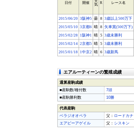
天
日付
開催
R
レース名
気
2015/06/20
3阪神5
曇
8
3歳以上500万下
2015/05/10
3京都6
晴
8
矢車賞(500万下)
2015/02/28
1阪神1
晴
5
3歳未勝利
2015/02/14
2京都5
晴
5
3歳未勝利
2015/01/18
1中京2
晴
6
3歳新馬
エアルーティーンの繁殖成績
通算産駒成績
■産駒数/種付数
7頭
■産駒勝利数
10勝
代表産駒
ベラジオオペラ
父：
ロードカナ
エアビーアゲイル
父：
シスキン