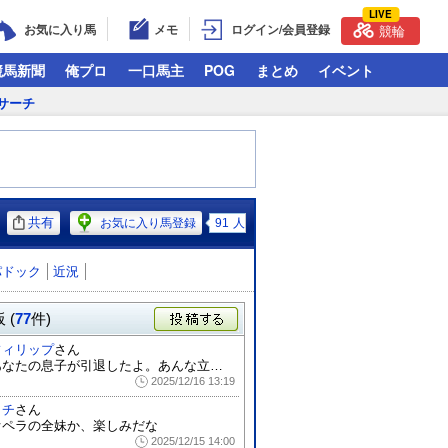
LIVE
お気に入り馬
メモ
ログイン/会員登録
競輪
競馬新聞
俺プロ
一口馬主
POG
まとめ
イベント
サーチ
共有
お気に入り馬登録
91
人
パドック
近況
 (
77
件)
投稿する
フィリップ
さん
あなたの息子が引退したよ。あんな立派な子...
2025/12/16 13:19
イチ
さん
オペラの全妹か、楽しみだな
2025/12/15 14:00