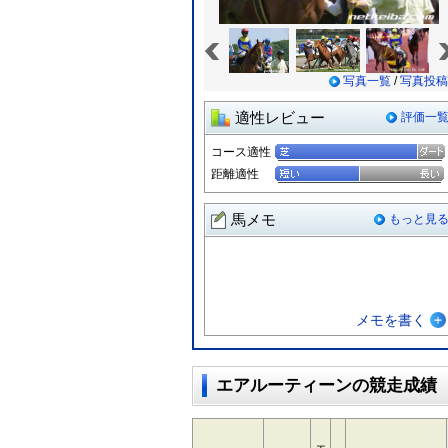
«
写真一覧
/
写真投稿
適性レビュー
評価一
コース適性
距離適性
馬メモ
もっと見
メモを書く
エアルーティーンの競走成績