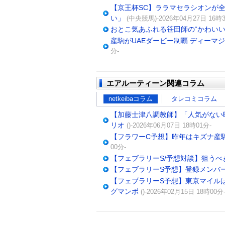
【京王杯SC】ララマセラシオンが
い」
(中央競馬)-2026年04月27日 16時3
おとこ気あふれる笹田師の“かわいい
産駒がUAEダービー制覇 ディーマ
分-
エアルーティーン関連コラム
netkeibaコラム
タレコミコラム
【加藤士津八調教師】「人気がない
リオ
()-2026年06月07日 18時01分-
【フラワーC予想】昨年はキズナ産駒
00分-
【フェブラリーS/予想対談】狙う
【フェブラリーS予想】登録メンバ
【フェブラリーS予想】東京マイル
グマンボ
()-2026年02月15日 18時00分