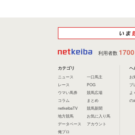
1700
利用者数
カテゴリ
ヘ
ニュース
一口馬主
お
レース
POG
プ
ウマい馬券
競馬広場
よ
コラム
まとめ
の
netkeibaTV
競馬新聞
地方競馬
お気に入り馬
データベース
アカウント
俺プロ