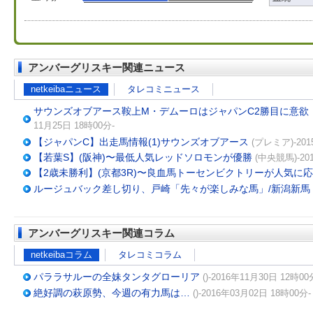
アンバーグリスキー関連ニュース
netkeibaニュース
タレコミニュース
サウンズオブアース鞍上M・デムーロはジャパンC2勝目に意欲
11月25日 18時00分-
【ジャパンC】出走馬情報(1)サウンズオブアース
(プレミア)-201
【若葉S】(阪神)〜最低人気レッドソロモンが優勝
(中央競馬)-20
【2歳未勝利】(京都3R)〜良血馬トーセンビクトリーが人気に
ルージュバック差し切り、戸崎「先々が楽しみな馬」/新潟新馬
アンバーグリスキー関連コラム
netkeibaコラム
タレコミコラム
パララサルーの全妹タンタグローリア
()-2016年11月30日 12時00
絶好調の萩原勢、今週の有力馬は…
()-2016年03月02日 18時00分-