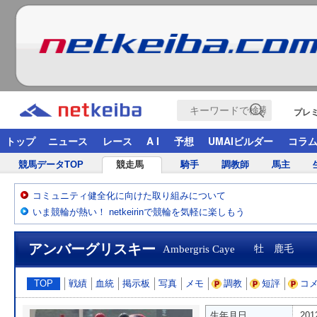
プレ
トップ
ニュース
レース
A I
予想
UMAIビルダー
コラ
競馬データTOP
競走馬
騎手
調教師
馬主
コミュニティ健全化に向けた取り組みについて
いま競輪が熱い！ netkeirinで競輪を気軽に楽しもう
アンバーグリスキー
Ambergris Caye
牡 鹿毛
TOP
戦績
血統
掲示板
写真
メモ
調教
短評
コ
生年月日
20