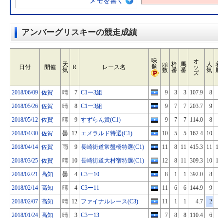
メモを書く
アンバーグリスキーの競走成績
映
オ
天
頭
枠
馬
人
像
日付
開催
R
レース名
ッ
気
数
番
番
気
ズ
2018/06/09
佐賀
晴
7
C1ー3組
9
3
3
107.9
8
2018/05/26
佐賀
晴
8
C1ー3組
9
7
7
203.7
9
2018/05/12
佐賀
晴
9
すずらん賞(C1)
9
7
7
114.0
8
2018/04/30
佐賀
曇
12
エメラルド特選(C1)
10
5
5
162.4
10
2018/04/14
佐賀
雨
9
長崎街道常盤橋特選(C1)
11
8
11
415.3
11
2018/03/25
佐賀
晴
10
長崎街道大村宿特選(C1)
12
8
11
309.3
10
2018/02/21
高知
曇
4
C3ー10
8
1
1
392.0
8
2018/02/14
高知
晴
4
C3ー11
11
6
6
144.9
9
2018/02/07
高知
晴
12
ファイナルレース(C3)
11
1
1
4.7
2
2018/01/24
高知
晴
3
C3ー13
7
8
8
110.4
6