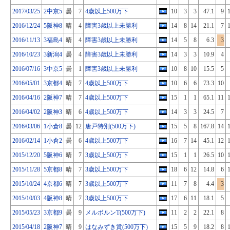
2017/03/25
2中京5
曇
7
4歳以上500万下
10
3
3
47.1
9
2016/12/24
5阪神8
晴
4
障害3歳以上未勝利
14
8
14
21.1
7
2016/11/13
3福島4
晴
4
障害3歳以上未勝利
14
5
8
6.3
3
2016/10/23
3新潟4
曇
4
障害3歳以上未勝利
14
3
3
10.9
4
2016/07/16
3中京5
曇
1
障害3歳以上未勝利
10
8
10
15.5
5
2016/05/01
3京都4
晴
7
4歳以上500万下
10
6
6
73.3
10
2016/04/16
2阪神7
晴
7
4歳以上500万下
15
1
1
65.1
11
2016/04/02
2阪神3
晴
6
4歳以上500万下
14
3
3
24.5
7
2016/03/06
1小倉8
曇
12
唐戸特別(500万下)
15
5
8
167.8
14
2016/02/14
1小倉2
曇
6
4歳以上500万下
16
7
14
45.1
12
2015/12/20
5阪神6
晴
7
3歳以上500万下
15
1
1
26.5
10
2015/11/28
5京都8
晴
7
3歳以上500万下
18
6
12
14.8
6
2015/10/24
4京都6
晴
7
3歳以上500万下
11
7
8
4.4
3
2015/10/03
4阪神8
晴
7
3歳以上500万下
17
6
11
18.1
5
2015/05/23
3京都9
曇
9
メルボルンT(500万下)
11
2
2
22.1
8
2015/04/18
2阪神7
晴
9
はなみずき賞(500万下)
15
5
9
18.2
8