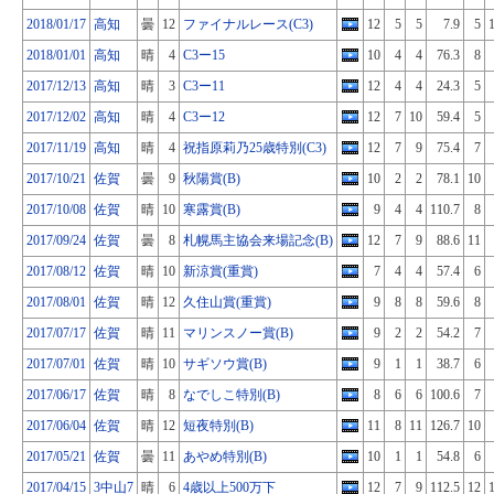
2018/01/17
高知
曇
12
ファイナルレース(C3)
12
5
5
7.9
5
2018/01/01
高知
晴
4
C3ー15
10
4
4
76.3
8
2017/12/13
高知
晴
3
C3ー11
12
4
4
24.3
5
2017/12/02
高知
晴
4
C3ー12
12
7
10
59.4
5
2017/11/19
高知
晴
4
祝指原莉乃25歳特別(C3)
12
7
9
75.4
7
2017/10/21
佐賀
曇
9
秋陽賞(B)
10
2
2
78.1
10
2017/10/08
佐賀
晴
10
寒露賞(B)
9
4
4
110.7
8
2017/09/24
佐賀
曇
8
札幌馬主協会来場記念(B)
12
7
9
88.6
11
2017/08/12
佐賀
晴
10
新涼賞(重賞)
7
4
4
57.4
6
2017/08/01
佐賀
晴
12
久住山賞(重賞)
9
8
8
59.6
8
2017/07/17
佐賀
晴
11
マリンスノー賞(B)
9
2
2
54.2
7
2017/07/01
佐賀
晴
10
サギソウ賞(B)
9
1
1
38.7
6
2017/06/17
佐賀
晴
8
なでしこ特別(B)
8
6
6
100.6
7
2017/06/04
佐賀
晴
12
短夜特別(B)
11
8
11
126.7
10
2017/05/21
佐賀
曇
11
あやめ特別(B)
10
1
1
54.8
6
2017/04/15
3中山7
晴
6
4歳以上500万下
12
7
9
112.5
12