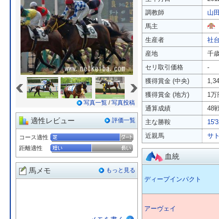
調教師
山
馬主
生産者
社
産地
千
セリ取引価格
-
«
»
獲得賞金 (中央)
1,
獲得賞金 (地方)
1万
写真一覧
/
写真投稿
通算成績
48戦
適性レビュー
評価一覧
主な勝鞍
15
近親馬
サ
コース適性
距離適性
血統
馬メモ
もっと見る
ディープインパクト
アーヴェイ