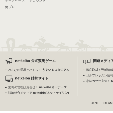
データベース
アカウント
俺プロ
netkeiba 公式競馬ゲーム
関連メディ
みんなの愛馬とバトル！
うまいるスタジアム
徹底取材！野球情
ゴルフレッスン情
netkeiba 姉妹サイト
小林カツ代直伝！
愛馬の管理はお任せ！
netkeibaオーナーズ
競輪総合メディア
netkeirin(ネットケイリン)
© NET DREAMERS