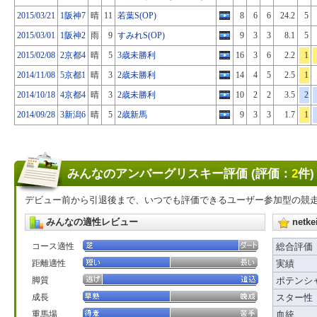
2015/03/21
1阪神7
晴
11
若葉S(OP)
8
6
6
24.2
5
2015/03/01
1阪神2
雨
9
すみれS(OP)
9
3
3
8.1
5
2015/02/08
2京都4
晴
5
3歳未勝利
16
3
6
2.2
1
2014/11/08
5京都1
晴
3
2歳未勝利
14
4
5
2.5
1
2014/10/18
4京都4
晴
3
2歳未勝利
10
2
2
3.5
2
2014/09/28
3新潟6
晴
5
2歳新馬
9
3
3
1.7
1
みんなのアンバーグリスキー評価 (評価：
2
件)
デビュー前から引退後まで、いつでも評価できるユーザー参加型の競
みんなの適性レビュー
net
コース適性
総合評価
距離適性
実績
脚質
ポテンシ
成長
スター性
重馬場
血統