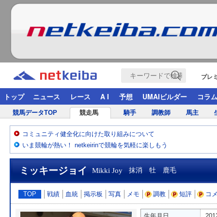
プレ
トップ
ニュース
レース
A I
予想
UMAIビルダー
コラ
競馬データTOP
競走馬
騎手
調教師
馬主
コミュニティ健全化に向けた取り組みについて
いま競輪が熱い！ netkeirinで競輪を気軽に楽しもう
ミッキージョイ
Mikki Joy
抹消 牡 鹿毛
TOP
戦績
血統
掲示板
写真
メモ
調教
短評
コ
生年月日
20