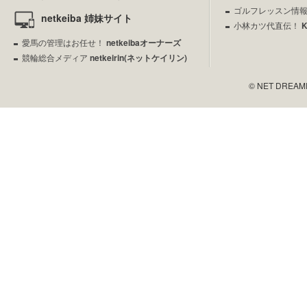
ゴルフレッスン情
netkeiba 姉妹サイト
小林カツ代直伝！
愛馬の管理はお任せ！
netkeibaオーナーズ
競輪総合メディア
netkeirin(ネットケイリン)
© NET DREAMERS