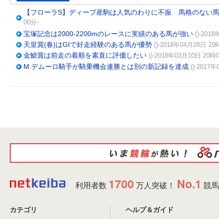
【フローラS】ディープ産駒は人気のわりに不振 馬格のない
00分-
宝塚記念は2000-2200mのレースに実績のある馬が強い
()-201
天皇賞(春)はGIで好走経験のある馬が優勢
()-2018年04月28日 20
金鯱賞は前走の着順を素直に評価したい
()-2018年03月10日 20時
M.デムーロ騎手が騎乗機会連勝とは別の新記録を達成
()-2017
1700
No.1
利用者数
万人突破！
競馬
カテゴリ
ヘルプ＆ガイド