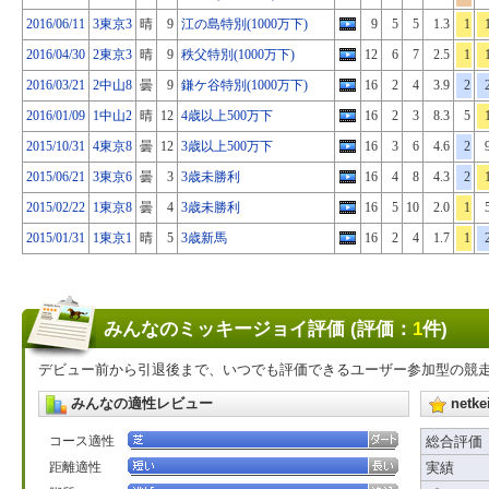
2016/06/11
3東京3
晴
9
江の島特別(1000万下)
9
5
5
1.3
1
2016/04/30
2東京3
晴
9
秩父特別(1000万下)
12
6
7
2.5
1
2016/03/21
2中山8
曇
9
鎌ケ谷特別(1000万下)
16
2
4
3.9
2
2016/01/09
1中山2
晴
12
4歳以上500万下
16
2
3
8.3
5
2015/10/31
4東京8
曇
12
3歳以上500万下
16
3
6
4.6
2
2015/06/21
3東京6
曇
3
3歳未勝利
16
4
8
4.3
2
2015/02/22
1東京8
曇
4
3歳未勝利
16
5
10
2.0
1
2015/01/31
1東京1
晴
5
3歳新馬
16
2
4
1.7
1
みんなのミッキージョイ評価 (評価：
1
件)
デビュー前から引退後まで、いつでも評価できるユーザー参加型の競
みんなの適性レビュー
net
コース適性
総合評価
距離適性
実績