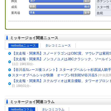
脚質
ポテンシ
成長
スター性
重馬場
血統
ミッキージョイ関連ニュース
netkeibaニュース
タレコミニュース
【次走報・関東馬】スノードラゴンはCBC賞、マウレアは紫苑
【次走報・関東馬】ノンコノユメはJBCクラシック、ソールイ
11日 19時30分-
【谷川岳Sレース後コメント】スターオブペルシャ杉原誠人騎
スターオブペルシャが快勝 オープン特別初V/谷川岳S
(中央競馬)
【次走報・関東馬】ステルヴィオは東京優駿、タワーオブロンド
日 18時01分-
ミッキージョイ関連コラム
netkeibaコラム
タレコミコラム