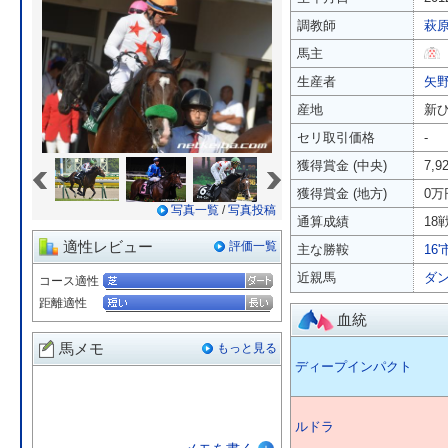
調教師
萩
馬主
生産者
矢
産地
新
セリ取引価格
-
«
»
獲得賞金 (中央)
7,
獲得賞金 (地方)
0万
写真一覧
/
写真投稿
通算成績
18戦
適性レビュー
評価一覧
主な勝鞍
16
近親馬
ダ
コース適性
距離適性
血統
馬メモ
もっと見る
ディープインパクト
ルドラ