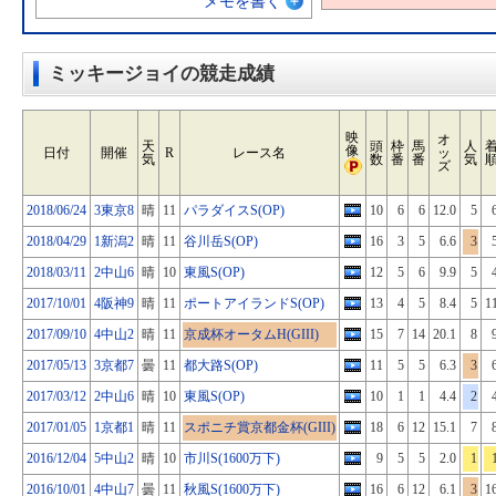
メモを書く
ミッキージョイの競走成績
映
オ
天
頭
枠
馬
人
像
日付
開催
R
レース名
ッ
気
数
番
番
気
ズ
2018/06/24
3東京8
晴
11
パラダイスS(OP)
10
6
6
12.0
5
2018/04/29
1新潟2
晴
11
谷川岳S(OP)
16
3
5
6.6
3
2018/03/11
2中山6
晴
10
東風S(OP)
12
5
6
9.9
5
2017/10/01
4阪神9
晴
11
ポートアイランドS(OP)
13
4
5
8.4
5
1
2017/09/10
4中山2
晴
11
京成杯オータムH(GIII)
15
7
14
20.1
8
2017/05/13
3京都7
曇
11
都大路S(OP)
11
5
5
6.3
3
2017/03/12
2中山6
晴
10
東風S(OP)
10
1
1
4.4
2
2017/01/05
1京都1
晴
11
スポニチ賞京都金杯(GIII)
18
6
12
15.1
7
2016/12/04
5中山2
晴
10
市川S(1600万下)
9
5
5
2.0
1
2016/10/01
4中山7
曇
11
秋風S(1600万下)
16
6
12
6.1
3
1