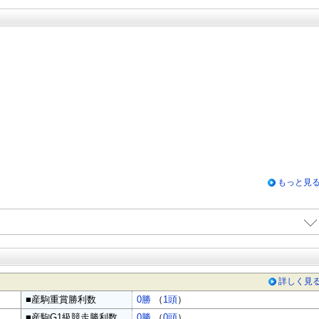
もっと見
詳しく見
■産駒重賞勝利数
0勝
（
1頭
）
■産駒G1級競走勝利数
0勝
（
0頭
）