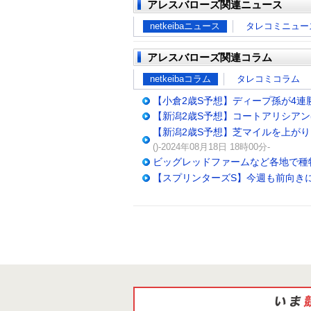
アレスバローズ関連ニュース
netkeibaニュース
タレコミニュー
アレスバローズ関連コラム
netkeibaコラム
タレコミコラム
【小倉2歳S予想】ディープ孫が4連
【新潟2歳S予想】コートアリシア
【新潟2歳S予想】芝マイルを上が
()-2024年08月18日 18時00分-
ビッグレッドファームなど各地で種
【スプリンターズS】今週も前向き