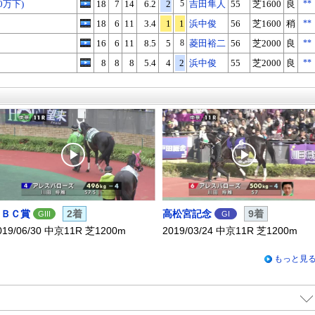
0万下)
18
7
14
6.2
2
5
吉田隼人
55
芝1600
良
**
18
6
11
3.4
1
1
浜中俊
56
芝1600
稍
**
16
6
11
8.5
5
8
菱田裕二
56
芝2000
良
**
8
8
8
5.4
4
2
浜中俊
55
芝2000
良
**
ＣＢＣ賞
2着
高松宮記念
9着
GIII
GI
019/06/30 中京11R 芝1200m
2019/03/24 中京11R 芝1200m
もっと見
X
Facebook
LINE
URLをコピー