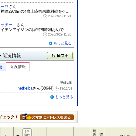
ユーワ
さん
神障2970mの4歳上障害未勝利戦をケ...
2026/3/29 11:21
モッチーニ
さん
ケイテンアイジンの障害初勝利おめでとうご...
2026/3/29 11:20
もっと見る
・近況情報
投稿する
近況情報
報
登録抹消
netkeiba
さん(38644)
19/11/01
もっと見る
チェック！
厩
ﾀｲﾑ
舎
備
指数