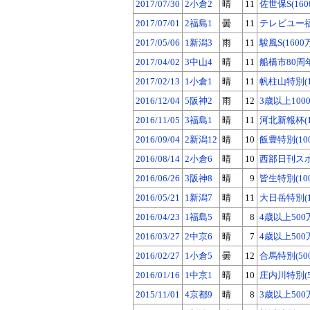
2017/07/30
2小倉2
晴
11
佐世保S(160
2017/07/01
2福島1
曇
11
テレビユー福島
2017/05/06
1新潟3
雨
11
駿風S(1600
2017/04/02
3中山4
晴
11
船橋市80周年
2017/02/13
1小倉1
晴
11
帆柱山特別(1
2016/12/04
5阪神2
雨
12
3歳以上100
2016/11/05
3福島1
晴
11
河北新報杯(1
2016/09/04
2新潟12
晴
10
飯豊特別(10
2016/08/14
2小倉6
晴
10
西部日刊スポ
2016/06/26
3阪神8
晴
9
皆生特別(10
2016/05/21
1新潟7
晴
11
大日岳特別(1
2016/04/23
1福島5
晴
8
4歳以上500
2016/03/27
2中京6
晴
7
4歳以上500
2016/02/27
1小倉5
曇
12
合馬特別(50
2016/01/16
1中京1
晴
10
庄内川特別(5
2015/11/01
4京都9
晴
8
3歳以上500