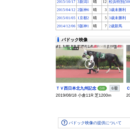
2015/10/17
3新潟1
晴
12
松浜特別(50
2015/04/12
2阪神6
晴
3
3歳未勝利
2015/01/05
1京都2
晴
5
3歳未勝利
2014/12/06
5阪神1
晴
7
2歳新馬
パドック映像
ＴＶ西日本北九州記念
6着
GIII
2019/08/18 小倉11R 芝1200m
2
パドック映像の提供について