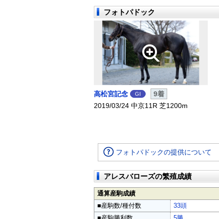
フォトパドック
高松宮記念
9着
GI
2019/03/24 中京11R 芝1200m
フォトパドックの提供について
アレスバローズの繁殖成績
通算産駒成績
■産駒数/種付数
33頭
■産駒勝利数
5勝