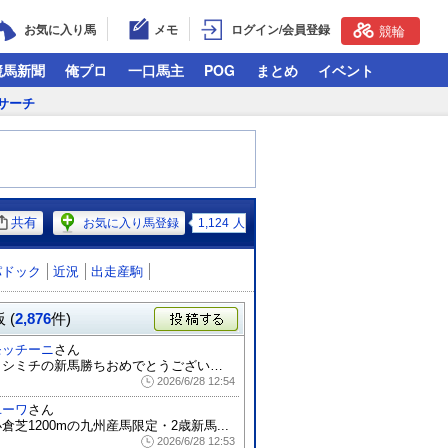
お気に入り馬
メモ
ログイン/会員登録
競輪
競馬新聞
俺プロ
一口馬主
POG
まとめ
イベント
サーチ
共有
お気に入り馬登録
1,124
人
パドック
近況
出走産駒
 (
2,876
件)
投稿する
モッチーニ
さん
トシミチの新馬勝ちおめでとうございます！
2026/6/28 12:54
ユーワ
さん
倉芝1200mの九州産馬限定・2歳新馬...
2026/6/28 12:53