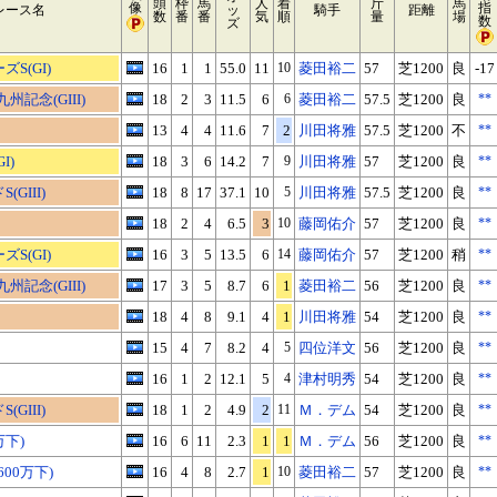
頭
枠
馬
人
着
斤
馬
像
指
レース名
ッ
騎手
距離
数
番
番
気
順
量
場
数
ズ
S(GI)
16
1
1
55.0
11
10
菱田裕二
57
芝1200
良
-17
州記念(GIII)
18
2
3
11.5
6
6
菱田裕二
57.5
芝1200
良
**
13
4
4
11.6
7
2
川田将雅
57.5
芝1200
不
**
I)
18
3
6
14.2
7
9
川田将雅
57
芝1200
良
**
GIII)
18
8
17
37.1
10
5
川田将雅
57.5
芝1200
良
**
18
2
4
6.5
3
10
藤岡佑介
57
芝1200
良
**
S(GI)
16
3
5
13.5
6
14
藤岡佑介
57
芝1200
稍
**
州記念(GIII)
17
3
5
8.7
6
1
菱田裕二
56
芝1200
良
**
18
4
8
9.1
4
1
川田将雅
54
芝1200
良
**
15
4
7
8.2
4
5
四位洋文
56
芝1200
良
**
16
1
2
12.1
5
4
津村明秀
54
芝1200
良
**
GIII)
18
1
2
4.9
2
11
Ｍ．デム
54
芝1200
良
**
万下)
16
6
11
2.3
1
1
Ｍ．デム
56
芝1200
良
**
600万下)
16
4
8
2.7
1
10
菱田裕二
57
芝1200
良
**