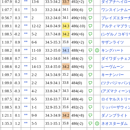
1:07.9
0.2
**
13-6
33.5-34.2
33.7
492(+2)
ダイアナヘイロ
1:07.7
0.1
**
5-3
33.2-34.4
34.1
490(-6)
ワンスインナム
0:56.7
0.3
**
2
33.2-34.0
34.1
496(+10)
プレイズエター
1:09.1
0.2
**
12-12
34.0-34.9
34.3
486(-10)
アルティマブラ
1:08.5
-0.2
**
5-2
33.7-34.8
34.2
496(+6)
(シゲルノコギリ
1:10.7
0.9
**
6-6
34.5-35.3
35.8
490(+2)
サザンライツ
1:08.2
0.0
**
11-10
33.2-35.0
34.1
488(+4)
キングハート
1:08.8
0.7
**
2-1
34.1-34.0
34.6
484(-2)
ダイワダッチェ
1:08.6
0.2
**
14-13
33.4-35.0
34.2
486(+6)
レーヴムーン
1:09.7
0.3
**
2-2
34.5-34.9
35.2
480(-4)
キーナンバー
1:09.0
-0.3
**
2-2
34.9-34.1
33.8
484(0)
(ツクバジャパン)
1:08.5
-0.3
**
4-2
33.8-34.7
34.3
484(-4)
(アズマクィーン)
1:07.5
0.2
**
6-5
33.6-33.7
33.4
488(-4)
ロイヤルストリ
1:08.5
0.3
**
1-1
32.9-35.3
35.6
492(-2)
リッパーザウィ
1:21.1
0.1
**
9-9
34.3-34.9
34.2
494(+8)
ダノンブライト
1:35.3
1.2
**
5-5
35.1-35.1
35.8
486(-2)
ネオスターダム