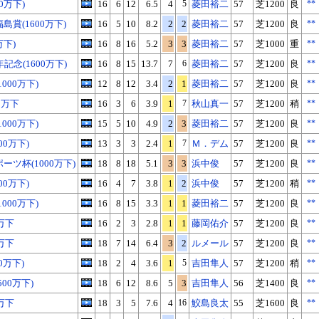
0万下)
16
6
12
6.5
4
5
菱田裕二
57
芝1200
良
**
賞(1600万下)
16
5
10
8.2
2
2
菱田裕二
57
芝1200
良
**
万下)
16
8
16
5.2
3
3
菱田裕二
57
芝1000
重
**
記念(1600万下)
16
8
15
13.7
7
6
菱田裕二
57
芝1200
良
**
000万下)
12
8
12
3.4
2
1
菱田裕二
57
芝1200
良
**
0万下
16
3
6
3.9
1
7
秋山真一
57
芝1200
稍
**
000万下)
15
5
10
4.9
2
3
菱田裕二
57
芝1200
良
**
00万下)
13
3
3
2.4
1
7
Ｍ．デム
57
芝1200
良
**
ーツ杯(1000万下)
18
8
18
5.1
3
3
浜中俊
57
芝1200
良
**
00万下)
16
4
7
3.8
1
2
浜中俊
57
芝1200
稍
**
000万下)
16
8
15
3.3
1
1
菱田裕二
57
芝1200
良
**
万下
16
2
3
2.8
1
1
藤岡佑介
57
芝1200
良
**
万下
18
7
14
6.4
3
2
ルメール
57
芝1200
良
**
0万下)
18
2
4
3.6
1
5
吉田隼人
57
芝1200
稍
**
00万下)
18
6
12
8.6
5
3
吉田隼人
56
芝1400
良
**
万下
18
3
5
7.6
4
16
鮫島良太
55
芝1600
良
**