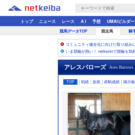
トップ
ニュース
レース
A I
予想
UMAIビルダー
競馬データTOP
競走馬
騎
コミュニティ健全化に向けた取り組み
いま競輪が熱い！ netkeirinで競輪を
アレスバローズ
Ares Barows
TOP
戦績
血統
産駒成績
掲示板