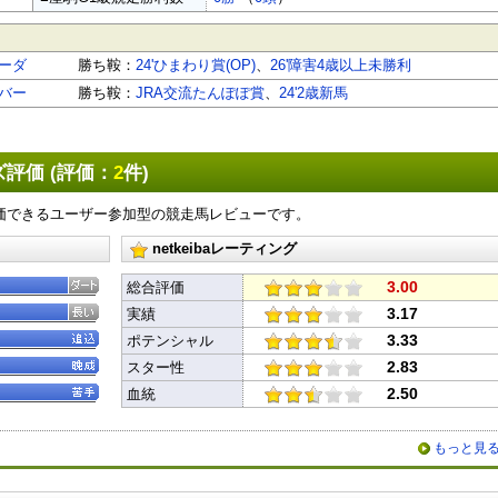
ーダ
勝ち鞍：
24'ひまわり賞(OP)
、
26'障害4歳以上未勝利
バー
勝ち鞍：
JRA交流たんぽぽ賞
、
24'2歳新馬
評価 (評価：
2
件)
価できるユーザー参加型の競走馬レビューです。
netkeibaレーティング
3.00
総合評価
3.17
実績
3.33
ポテンシャル
2.83
スター性
2.50
血統
もっと見