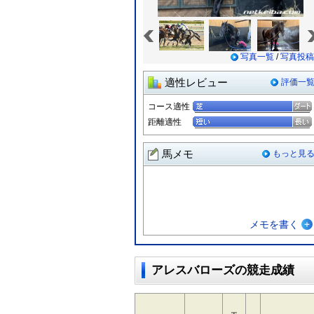
«
写真一覧
/
写真投稿
適性レビュー
評価一
コース適性
距離適性
馬メモ
もっと見
メモを書く
アレスバローズの競走成績