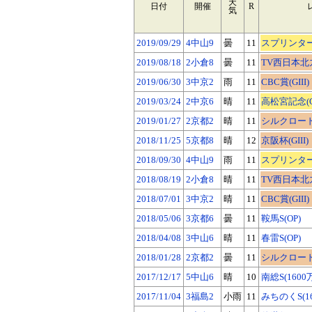
天
日付
開催
R
気
2019/09/29
4中山9
曇
11
スプリンターズ
2019/08/18
2小倉8
曇
11
TV西日本北九
2019/06/30
3中京2
雨
11
CBC賞(GIII)
2019/03/24
2中京6
晴
11
高松宮記念(G
2019/01/27
2京都2
晴
11
シルクロードS(
2018/11/25
5京都8
晴
12
京阪杯(GIII)
2018/09/30
4中山9
雨
11
スプリンターズ
2018/08/19
2小倉8
晴
11
TV西日本北九
2018/07/01
3中京2
晴
11
CBC賞(GIII)
2018/05/06
3京都6
曇
11
鞍馬S(OP)
2018/04/08
3中山6
晴
11
春雷S(OP)
2018/01/28
2京都2
曇
11
シルクロードS(
2017/12/17
5中山6
晴
10
南総S(1600
2017/11/04
3福島2
小雨
11
みちのくS(1