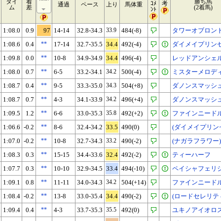
タイ
着
勝ち馬
ｺﾒ
考
通過
ペース
上り
馬体重
ム
差
(2着馬)
ﾝﾄ
1:08.0
0.9
97
14-14
32.8-34.3
33.9
484(-8)
タワーオブロン
1:08.6
0.4
**
17-14
32.7-35.5
34.4
492(-4)
ダイメイプリン
1:09.8
0.0
**
10-8
34.9-34.9
34.4
496(-4)
レッドアンシェ
1:08.0
0.7
**
6-5
33.2-34.1
34.2
500(-4)
ミスターメロデ
1:08.7
0.4
**
9-5
33.3-35.0
34.3
504(+8)
ダノンスマッシ
1:08.7
0.7
**
4-3
34.1-33.9
34.2
496(+4)
ダノンスマッシ
1:09.5
1.2
**
6-6
33.0-35.3
35.8
492(+2)
ファインニード
1:06.6
-0.2
**
8-6
32.4-34.2
33.5
490(0)
(ダイメイプリン
1:07.0
-0.2
**
10-8
32.7-34.3
33.2
490(-2)
(ナガラフラワー)
1:08.3
0.3
**
15-15
34.4-33.6
32.4
492(-2)
ティーハーフ
1:07.7
0.3
**
10-10
32.9-34.5
33.4
494(-10)
ペイシャフェリ
1:09.1
0.8
**
11-11
34.0-34.3
34.2
504(+14)
ファインニード
1:08.4
-0.2
**
13-8
33.0-35.4
34.4
490(-2)
(ロードセレリテ
1:09.4
0.4
**
4-3
33.7-35.3
35.5
492(0)
ユキノアイオロ