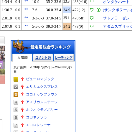
1:34.4
0.4
**
10-9
35.2-33.6
33.3
488(+16)
オンタケハート
1:36.7
0.0
**
7-6
36.0-35.4
34.9
472(+2)
(サンクボヌール)
2:01.9
0.8
**
3-3-3-3
37.0-34.5
35.1
470(-8)
サトノラーゼン
2:07.0
0.1
**
5-5-5-5
39.3-34.7
34.2
478(0)
アダムスブリッ
人気順
コメント数
レーティン
集計期間：2026年7月27日～2026年8月2
グ
日
ピューロマジック
エリカエクスプレス
ココナッツブラウン
アメリカンステージ
る
ホウオウモノポリー
コガネノソラ
エコロレジーナ