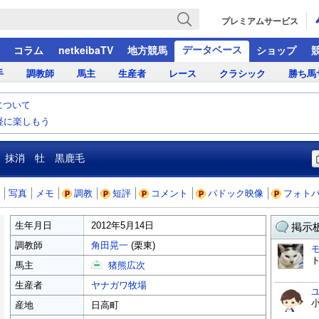
プレミアムサービス
データベース
コラム
netkeibaTV
地方競馬
ショップ
手
調教師
馬主
生産者
レース
クラシック
勝ち馬
について
気軽に楽しもう
抹消 牡 黒鹿毛
写真
メモ
調教
短評
コメント
パドック映像
フォト
生年月日
2012年5月14日
掲示板
調教師
角田晃一
(栗東)
馬主
猪熊広次
生産者
ヤナガワ牧場
小
産地
日高町