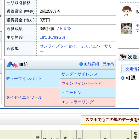
セリ取引価格
-
»
獲得賞金 (中央)
2億259万円
阪
獲得賞金 (地方)
0万円
通算成績
34戦7勝 [
7-5-4-18
]
覧
主な勝鞍
18'CBC賞(G3)
サンライズタイセイ
、
ミスアニバーサリ
近親馬
ー
次走
血統
血統詳細・兄弟馬
る
次走情
サンデーサイレンス
引退
ディープインパクト
ウインドインハーヘア
トニービン
タイセイエトワール
エンスラーリング
スマホでもこの馬のデータを
馬
映
場
オ