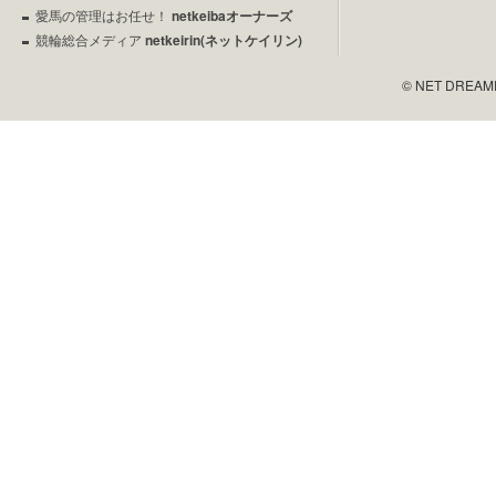
愛馬の管理はお任せ！
netkeibaオーナーズ
競輪総合メディア
netkeirin(ネットケイリン)
© NET DREAMERS