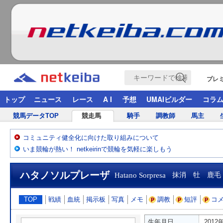
プレ
トップ
ニュース
レース
A I
予想
UMAIビルダー
コラ
競馬データTOP
競走馬
騎手
調教師
馬主
コミュニティ健全化に向けた取り組みについて
いま競輪が熱い！ netkeirinで競輪を気軽に楽しもう
ハタノソルプレーザ
Hatano Sorpresa
抹消 牡 鹿毛
TOP
戦績
血統
掲示板
写真
メモ
調教
短評
コ
生年月日
2012