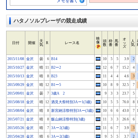
メモを書く
ハタノソルプレーザの競走成績
映
オ
天
頭
枠
馬
人
像
日付
開催
R
レース名
ッ
気
数
番
番
気
ズ
2015/11/08
金沢
曇
6
B14
10
5
5
3.9
2
2015/10/27
金沢
晴
11
B2ー2
12
6
7
15.2
4
2015/10/13
金沢
晴
8
B23
11
4
4
4.6
3
2015/09/29
金沢
晴
12
B1ー5
10
8
9
32.5
7
2015/09/01
金沢
曇
7
3歳A 2
9
3
3
23.7
5
2015/08/18
金沢
晴
12
酒見大祭特別3Aー1(3歳)
10
5
5
76.0
8
2015/08/04
金沢
晴
8
新宮納涼祭特別3Aー(3歳)
10
6
6
43.0
7
2015/07/21
金沢
晴
8
飯山納涼祭特別(3歳)
11
3
3
26.6
6
2015/05/26
金沢
晴
7
3Aー2(3歳)
11
6
7
3.9
3
2015/04/28
金沢
晴
6
3Aー2(3歳)
9
5
5
3.7
2