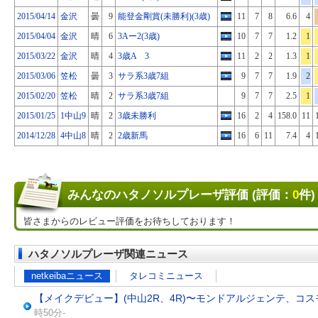
2015/04/14
金沢
曇
9
能登金剛賞(未勝利)(3歳)
11
7
8
6.6
4
2015/04/04
金沢
晴
6
3Aー2(3歳)
10
7
7
1.2
1
2015/03/22
金沢
晴
4
3歳A 3
11
2
2
1.3
1
2015/03/06
笠松
曇
3
サラ系3歳7組
9
7
7
1.9
2
2015/02/20
笠松
晴
2
サラ系3歳7組
9
7
7
2.5
1
2015/01/25
1中山9
晴
2
3歳未勝利
16
2
4
158.0
11
2014/12/28
4中山8
晴
2
2歳新馬
16
6
11
7.4
4
みんなのハタノソルプレーザ評価 (評価：
0
件)
皆さまからのレビュー評価をお待ちしております！
ハタノソルプレーザ関連ニュース
netkeibaニュース
タレコミニュース
【メイクデビュー】(中山2R、4R)〜モンドアルジェンテ、コ
時50分-