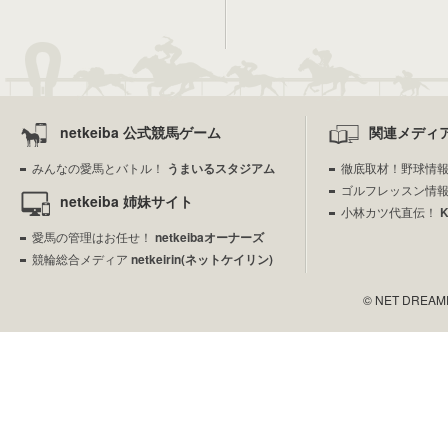
netkeiba 公式競馬ゲーム
関連メディ
みんなの愛馬とバトル！
うまいるスタジアム
徹底取材！野球情
ゴルフレッスン情
netkeiba 姉妹サイト
小林カツ代直伝！
愛馬の管理はお任せ！
netkeibaオーナーズ
競輪総合メディア
netkeirin(ネットケイリン)
© NET DREAMERS