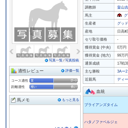
調教師
畠山
馬主
グ
生産者
グッ
産地
日高
セリ取引価格
-
«
»
獲得賞金 (中央)
0万円
獲得賞金 (地方)
99万
写真一覧
/
写真投稿
通算成績
17戦3
適性レビュー
評価一覧
主な勝鞍
3Aー2
近親馬
ディ
コース適性
距離適性
血統
馬メモ
もっと見る
ブライアンズタイム
ハタノファベルジェ