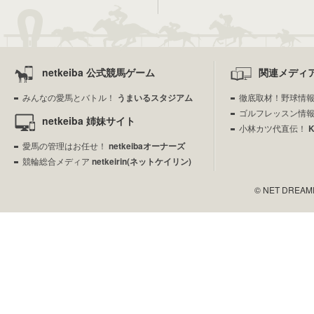
netkeiba 公式競馬ゲーム
関連メディ
みんなの愛馬とバトル！
うまいるスタジアム
徹底取材！野球情
ゴルフレッスン情
netkeiba 姉妹サイト
小林カツ代直伝！
愛馬の管理はお任せ！
netkeibaオーナーズ
競輪総合メディア
netkeirin(ネットケイリン)
© NET DREAMERS