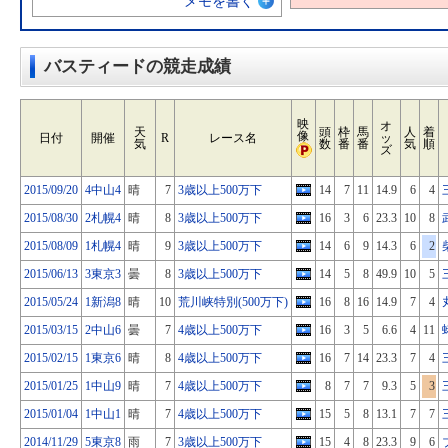
メモを書く
バスティードの競走成績
映
オ
天
頭
枠
馬
人
着
像
日付
開催
R
レース名
ッ
気
数
番
番
気
順
ズ
2015/09/20
4中山4
晴
7
3歳以上500万下
14
7
11
14.9
6
4
2015/08/30
2札幌4
晴
8
3歳以上500万下
16
3
6
23.3
10
8
2015/08/09
1札幌4
晴
9
3歳以上500万下
14
6
9
14.3
6
2
2015/06/13
3東京3
曇
8
3歳以上500万下
14
5
8
49.9
10
5
2015/05/24
1新潟8
晴
10
荒川峡特別(500万下)
16
8
16
14.9
7
4
2015/03/15
2中山6
曇
7
4歳以上500万下
16
3
5
6.6
4
11
2015/02/15
1東京6
晴
8
4歳以上500万下
16
7
14
23.3
7
4
2015/01/25
1中山9
晴
7
4歳以上500万下
8
7
7
9.3
5
3
2015/01/04
1中山1
晴
7
4歳以上500万下
15
5
8
13.1
7
7
2014/11/29
5東京8
雨
7
3歳以上500万下
15
4
8
23.3
9
6