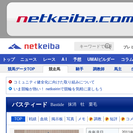
プレ
トップ
ニュース
レース
A I
予想
UMAIビルダー
コラ
競馬データTOP
競走馬
騎手
調教師
馬主
コミュニティ健全化に向けた取り組みについて
いま競輪が熱い！ netkeirinで競輪を気軽に楽しもう
バスティード
Bastide
抹消 牡 栗毛
TOP
戦績
血統
掲示板
写真
メモ
調教
短評
コ
生年月日
2011