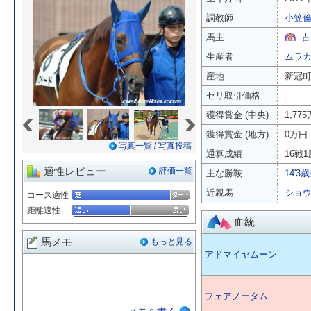
調教師
小笠
馬主
古
生産者
ムラ
産地
新冠
セリ取引価格
-
«
»
獲得賞金 (中央)
1,77
獲得賞金 (地方)
0万円
写真一覧
/
写真投稿
通算成績
16戦1
適性レビュー
評価一覧
主な勝鞍
14'3
近親馬
ショ
コース適性
距離適性
血統
馬メモ
もっと見る
アドマイヤムーン
フェアノータム