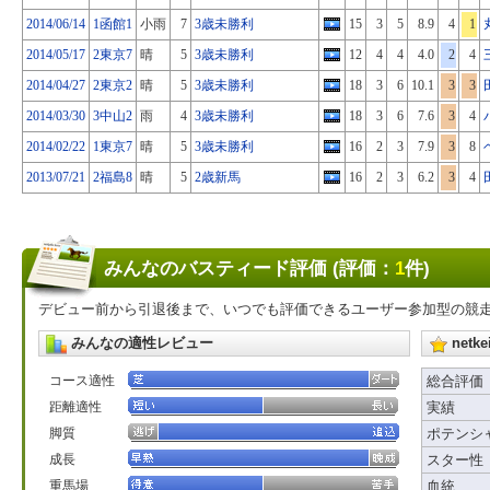
2014/06/14
1函館1
小雨
7
3歳未勝利
15
3
5
8.9
4
1
2014/05/17
2東京7
晴
5
3歳未勝利
12
4
4
4.0
2
4
2014/04/27
2東京2
晴
5
3歳未勝利
18
3
6
10.1
3
3
2014/03/30
3中山2
雨
4
3歳未勝利
18
3
6
7.6
3
4
2014/02/22
1東京7
晴
5
3歳未勝利
16
2
3
7.9
3
8
2013/07/21
2福島8
晴
5
2歳新馬
16
2
3
6.2
3
4
みんなのバスティード評価 (評価：
1
件)
デビュー前から引退後まで、いつでも評価できるユーザー参加型の競
みんなの適性レビュー
net
コース適性
総合評価
距離適性
実績
脚質
ポテンシ
成長
スター性
重馬場
血統