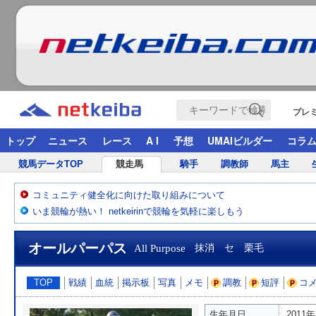
プレ
トップ
ニュース
レース
A I
予想
UMAIビルダー
コラ
競馬データTOP
競走馬
騎手
調教師
馬主
コミュニティ健全化に向けた取り組みについて
いま競輪が熱い！ netkeirinで競輪を気軽に楽しもう
オールパーパス
All Purpose
抹消 セ 栗毛
TOP
戦績
血統
掲示板
写真
メモ
調教
短評
コ
生年月日
2011