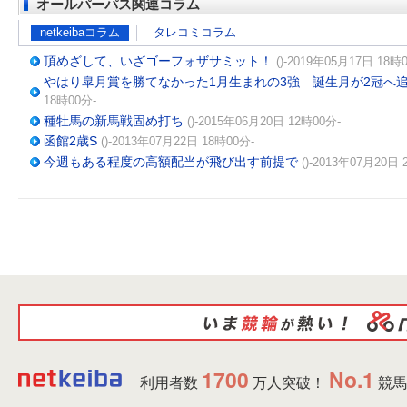
オールパーパス関連コラム
netkeibaコラム
タレコミコラム
頂めざして、いざゴーフォザサミット！
()-2019年05月17日 18時
やはり皐月賞を勝てなかった1月生まれの3強 誕生月が2冠へ追
18時00分-
種牡馬の新馬戦固め打ち
()-2015年06月20日 12時00分-
函館2歳S
()-2013年07月22日 18時00分-
今週もある程度の高額配当が飛び出す前提で
()-2013年07月20日 
1700
No.1
利用者数
万人突破！
競馬