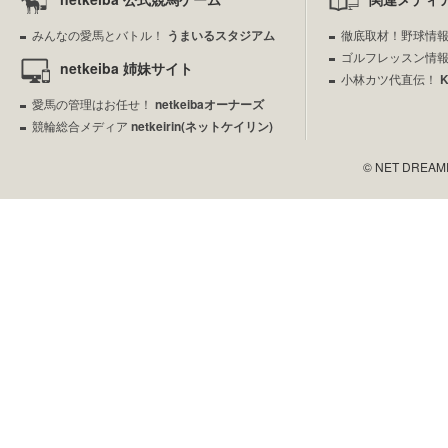
みんなの愛馬とバトル！
うまいるスタジアム
徹底取材！野球情
ゴルフレッスン情
netkeiba 姉妹サイト
小林カツ代直伝！
愛馬の管理はお任せ！
netkeibaオーナーズ
競輪総合メディア
netkeirin(ネットケイリン)
© NET DREAMERS