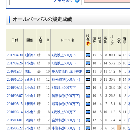
メモを書く
オールパーパスの競走成績
映
オ
天
頭
枠
馬
人
着
像
日付
開催
R
レース名
ッ
気
数
番
番
気
順
ズ
2017/04/30
1新潟2
晴
8
4歳以上500万下
15
5
8
89.1
14
13
2017/02/26
1小倉6
晴
8
4歳以上500万下
18
7
14
53.2
15
18
2016/12/14
園田
曇
10
JRA交流円山川特別
11
8
11
14.2
6
5
2016/10/15
3新潟1
晴
12
稲光特別(500万下)
18
6
11
36.8
8
14
2016/08/13
2小倉5
晴
12
3歳以上500万下
16
3
5
33.9
10
9
2016/08/07
2小倉4
晴
12
筑紫特別(500万下)
10
3
3
26.8
8
8
2016/05/15
1新潟6
晴
12
飛竜特別(500万下)
16
4
7
15.1
8
8
2016/02/14
1小倉2
曇
8
4歳以上500万下
18
5
10
11.2
5
11
2015/11/01
3福島2
晴
12
会津特別(500万下)
12
5
6
7.4
4
8
2015/08/22
2小倉7
晴
10
小郡特別(500万下)
18
3
6
5.8
3
10