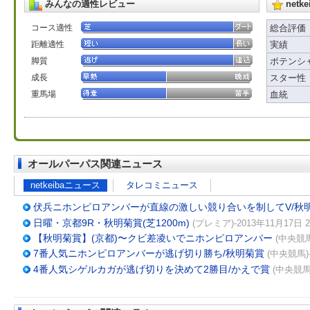
みんなの適性レビュー
net
コース適性
総合評価
距離適性
実績
脚質
ポテンシ
成長
スター性
重馬場
血統
オールパーパス関連ニュース
netkeibaニュース
タレコミニュース
伏兵ニホンピロアンバーが直線の激しい競り合いを制してV/秋
日曜・京都9R・秋明菊賞(芝1200m)
(プレミア)-2013年11月17日 2
【秋明菊賞】(京都)〜クビ差凌いでニホンピロアンバー
(中央競馬
7番人気ニホンピロアンバーが逃げ切り勝ち/秋明菊賞
(中央競馬)-
4番人気シゲルカガが逃げ切りを決めて2勝目/かえで賞
(中央競馬)