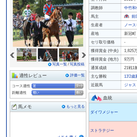
調教師
中竹和
馬主
前
生産者
ノース
産地
新冠町
セリ取引価格
-
«
»
獲得賞金 (中央)
1,825
獲得賞金 (地方)
9万円
写真一覧
/
写真投稿
通算成績
21戦1勝
適性レビュー
評価一覧
主な勝鞍
13'2
近親馬
ジャス
コース適性
距離適性
血統
馬メモ
もっと見る
ダイワメジャー
ストラテジー