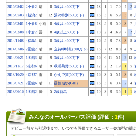
2015/08/02
2小倉2
晴
8
3歳以上500万下
18
1
1
7.0
4
2
2015/05/03
1新潟2
晴
12
湯沢特別(500万下)
16
3
6
5.9
3
8
2015/03/01
1小倉8
小雨
8
4歳以上500万下
18
5
9
5.0
3
7
2015/02/08
1小倉2
曇
8
4歳以上500万下
18
2
4
16.9
7
2
2014/11/08
4福島1
晴
8
3歳以上500万下
16
5
9
7.8
3
8
2014/07/06
2函館2
晴
10
立待岬特別(500万下)
15
7
12
8.8
4
9
2014/06/21
1函館3
晴
9
3歳以上500万下
16
6
11
5.1
2
13
2013/11/17
5京都6
晴
9
秋明菊賞(500万下)
12
2
2
1.9
1
5
2013/10/20
4京都7
雨
8
かえで賞(500万下)
16
3
5
5.1
3
6
2013/07/21
2函館6
晴
11
函館2歳S(GIII)
16
3
6
3.4
2
4
2013/06/16
1函館2
曇
5
2歳新馬
10
8
9
3.5
1
1
みんなのオールパーパス評価 (評価：
1
件)
デビュー前から引退後まで、いつでも評価できるユーザー参加型の競