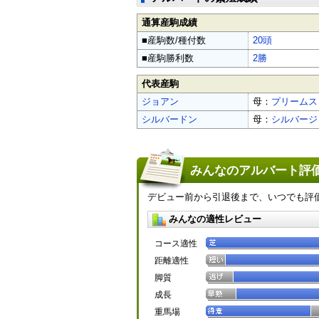
通算産駒成績
■産駒数/種付数
20頭
■産駒勝利数
2勝
代表産駒
ジョアン
母：
プリームス
シルバードン
母：
シルバージ
みんなのアルバート評価
デビュー前から引退後まで、いつでも評
みんなの適性レビュー
コース適性
距離適性
脚質
成長
重馬場