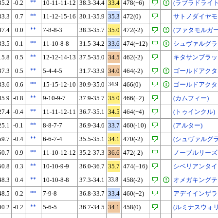
35.2
-0.2
**
10-11-11-12
38.3-34.4
33.4
478(+6)
(ラブラドライト
33.3
0.7
**
11-12-15-16
30.1-35.9
35.3
472(0)
サトノダイヤモ
47.4
0.0
**
7-8-8-3
38.3-35.7
35.0
472(-2)
(ファタモルガー
33.5
0.1
**
11-10-8-8
31.5-34.2
33.6
474(+12)
シュヴァルグラ
15.8
0.5
**
12-12-14-13
37.5-35.0
34.5
462(-2)
キタサンブラッ
37.3
0.5
**
5-4-4-5
31.7-33.9
34.0
464(-2)
ゴールドアクタ
33.6
0.6
**
15-15-12-10
30.9-35.0
34.9
466(0)
ゴールドアクタ
45.9
-0.8
**
9-10-9-7
37.9-35.7
35.0
466(+2)
(カムフィー)
27.4
-0.4
**
11-11-12-11
36.7-35.1
34.5
464(+4)
(トゥインクル)
25.1
-0.1
**
8-8-7-7
36.9-34.6
33.7
460(-10)
(アルター)
59.7
-0.4
**
6-6-7-4
35.5-35.1
34.1
470(-2)
(シュヴァルグラ
50.7
0.9
**
11-10-12-12
35.2-37.3
36.6
472(-2)
ノーブルリーズ
50.8
0.3
**
10-10-9-9
36.0-36.7
35.7
474(+16)
シベリアンタイ
48.3
0.4
**
10-10-8-8
37.3-34.1
33.8
458(-2)
オメガキングテ
48.5
0.2
**
7-9-8
36.8-33.7
33.4
460(+2)
アデイインザラ
00.2
-0.2
**
5-6-5
36.7-34.5
34.1
458(0)
(ルミナスウォリ