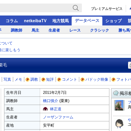
プレミアムサービス
データベース
コラム
netkeibaTV
地方競馬
ショップ
手
調教師
馬主
生産者
レース
クラシック
勝ち馬
について
気軽に楽しもう
栗毛
写真
メモ
調教
短評
コメント
パドック映像
フォト
生年月日
2011年2月7日
掲示板
調教師
橋口慎介
(栗東)
馬主
林正道
生産者
ノーザンファーム
産地
安平町