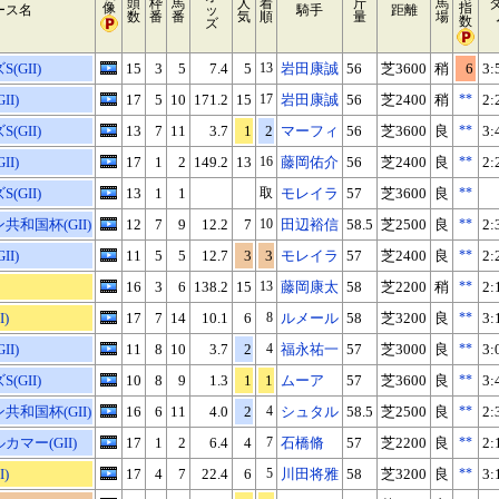
頭
枠
馬
人
着
斤
馬
像
指
ース名
ッ
騎手
距離
数
番
番
気
順
量
場
数
ズ
(GII)
15
3
5
7.4
5
13
岩田康誠
56
芝3600
稍
6
3:
I)
17
5
10
171.2
15
17
岩田康誠
56
芝2400
稍
**
2:
(GII)
13
7
11
3.7
1
2
マーフィ
56
芝3600
良
**
3:
I)
17
1
2
149.2
13
16
藤岡佑介
56
芝2400
良
**
2:
(GII)
13
1
1
取
モレイラ
57
芝3600
良
**
和国杯(GII)
12
7
9
12.2
7
10
田辺裕信
58.5
芝2500
良
**
2:
I)
11
5
5
12.7
3
3
モレイラ
57
芝2400
良
**
2:
16
3
6
138.2
15
13
藤岡康太
58
芝2200
稍
**
2:
)
17
7
14
10.1
6
8
ルメール
58
芝3200
良
**
3:
I)
11
8
10
3.7
2
4
福永祐一
57
芝3000
良
**
3:
(GII)
10
8
9
1.3
1
1
ムーア
57
芝3600
良
**
3:
和国杯(GII)
16
6
11
4.0
2
4
シュタル
58.5
芝2500
良
**
2:
マー(GII)
17
1
2
6.4
4
7
石橋脩
57
芝2200
良
**
2:
)
17
4
7
22.4
6
5
川田将雅
58
芝3200
良
**
3: