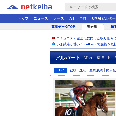
トップ
ニュース
レース
A I
予想
UMAIビルダー
競馬データTOP
競走馬
騎
コミュニティ健全化に向けた取り組み
いま競輪が熱い！ netkeirinで競輪を
アルバート
Albert
抹消 牡 
TOP
戦績
血統
産駒成績
掲示板