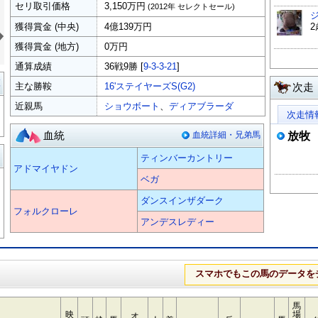
セリ取引価格
3,150万円
(2012年 セレクトセール)
»
獲得賞金 (中央)
4億139万円
獲得賞金 (地方)
0万円
通算成績
36戦9勝 [
9-3-3-21
]
覧
主な勝鞍
16'ステイヤーズS(G2)
次走
近親馬
ショウボート
、
ディアブラーダ
次走情
血統
血統詳細・兄弟馬
放牧
る
ティンバーカントリー
アドマイヤドン
ベガ
ダンスインザダーク
フォルクローレ
アンデスレディー
スマホでもこの馬のデータを
馬
映
場
オ