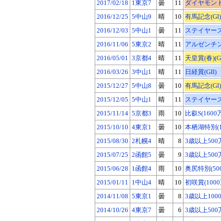
2017/02/18
1東京7
曇
11
ダイヤモンドS(
2016/12/25
5中山9
晴
10
有馬記念(GI)
2016/12/03
5中山1
曇
11
ステイヤーズS
2016/11/06
5東京2
晴
11
アルゼンチン共
2016/05/01
3京都4
晴
11
天皇賞(春)(GI
2016/03/26
3中山1
晴
11
日経賞(GII)
2015/12/27
5中山8
曇
10
有馬記念(GI)
2015/12/05
5中山1
晴
11
ステイヤーズS
2015/11/14
5京都3
雨
10
比叡S(1600
2015/10/10
4東京1
曇
10
本栖湖特別(1
2015/08/30
2札幌4
晴
8
3歳以上500
2015/07/25
2函館5
曇
9
3歳以上500
2015/06/28
1函館4
雨
10
奥尻特別(50
2015/01/11
1中山4
晴
10
初咲賞(100
2014/11/08
5東京1
曇
8
3歳以上100
2014/10/26
4東京7
曇
6
3歳以上500