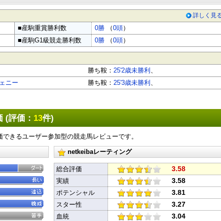
詳しく見
■産駒重賞勝利数
0勝
（
0頭
）
■産駒G1級競走勝利数
0勝
（
0頭
）
勝ち鞍：
25'2歳未勝利
、
ェニー
勝ち鞍：
25'3歳未勝利
、
 (評価：
13
件)
価できるユーザー参加型の競走馬レビューです。
netkeibaレーティング
3.58
総合評価
3.58
実績
3.81
ポテンシャル
3.27
スター性
3.04
血統