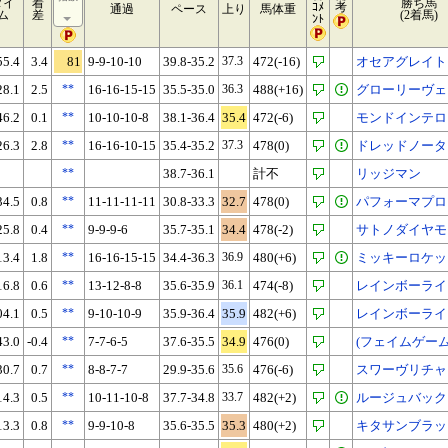
タイ
着
勝ち馬
ｺﾒ
考
通過
ペース
上り
馬体重
ム
差
(2着馬)
ﾝﾄ
55.4
3.4
81
9-9-10-10
39.8-35.2
37.3
472(-16)
オセアグレイト
28.1
2.5
**
16-16-15-15
35.5-35.0
36.3
488(+16)
グローリーヴェ
46.2
0.1
**
10-10-10-8
38.1-36.4
35.4
472(-6)
モンドインテロ
26.3
2.8
**
16-16-10-15
35.4-35.2
37.3
478(0)
ドレッドノータ
**
38.7-36.1
計不
リッジマン
34.5
0.8
**
11-11-11-11
30.8-33.3
32.7
478(0)
パフォーマプロ
25.8
0.4
**
9-9-9-6
35.7-35.1
34.4
478(-2)
サトノダイヤモ
13.4
1.8
**
16-16-15-15
34.4-36.3
36.9
480(+6)
ミッキーロケッ
16.8
0.6
**
13-12-8-8
35.6-35.9
36.1
474(-8)
レインボーライ
04.1
0.5
**
9-10-10-9
35.9-36.4
35.9
482(+6)
レインボーライ
43.0
-0.4
**
7-7-6-5
37.6-35.5
34.9
476(0)
(フェイムゲーム
30.7
0.7
**
8-8-7-7
29.9-35.6
35.6
476(-6)
スワーヴリチャ
14.3
0.5
**
10-11-10-8
37.7-34.8
33.7
482(+2)
ルージュバック
13.3
0.8
**
9-9-10-8
35.6-35.5
35.3
480(+2)
キタサンブラッ