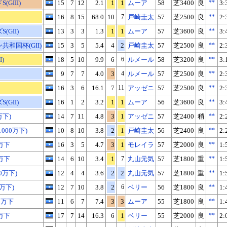
GIII)
15
7
12
2.1
1
1
ムーア
58
芝3400
良
**
3:
16
8
15
68.0
10
7
戸崎圭太
57
芝2500
良
**
2:
(GII)
13
3
3
1.3
1
1
ムーア
57
芝3600
良
**
3:
和国杯(GII)
15
3
5
5.4
4
2
戸崎圭太
57
芝2500
良
**
2:
)
18
5
10
9.9
6
6
ルメール
58
芝3200
良
**
3:
9
7
7
4.0
3
4
ルメール
57
芝2500
良
**
2:
16
3
6
16.1
7
11
アッゼニ
57
芝2500
良
**
2:
(GII)
16
1
2
3.2
1
1
ムーア
56
芝3600
良
**
3:
万下)
14
7
11
4.8
3
1
アッゼニ
57
芝2400
稍
**
2:
000万下)
10
8
10
3.8
2
1
戸崎圭太
56
芝2400
良
**
2:
万下
16
3
5
4.7
3
1
モレイラ
57
芝2000
良
**
1:
万下
14
6
10
3.4
1
7
丸山元気
57
芝1800
重
**
1:
0万下)
12
4
4
3.6
2
2
丸山元気
57
芝1800
重
**
1:
0万下)
12
7
10
3.8
2
6
ベリー
56
芝1800
良
**
1:
0万下
11
6
7
7.4
3
3
ムーア
55
芝1800
良
**
1:
万下
17
7
14
16.3
6
1
ベリー
55
芝2000
良
**
2: