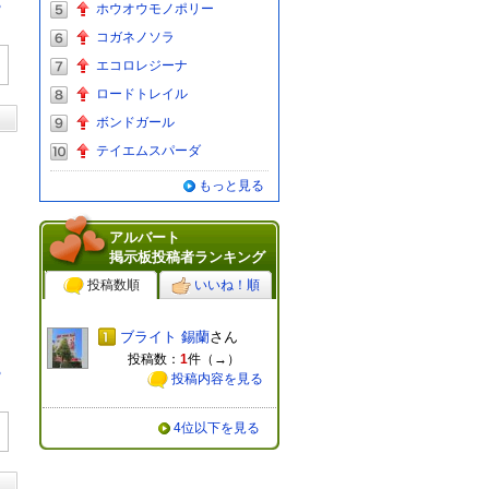
る
ホウオウモノポリー
コガネノソラ
エコロレジーナ
ロードトレイル
ボンドガール
テイエムスパーダ
もっと見る
アルバート
掲示板投稿者ランキング
投稿数順
いいね！順
ブライト 錫蘭
さん
投稿数：
1
件（
→
）
る
投稿内容を見る
4位以下を見る