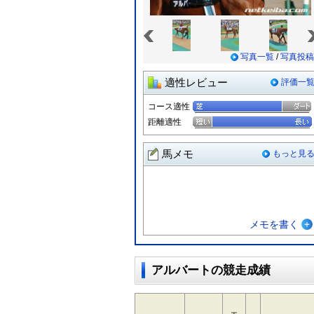
«
写真一覧
/
写真投稿
適性レビュー
評価一
コース適性
距離適性
馬メモ
もっと見
メモを書く
アルバートの競走成績