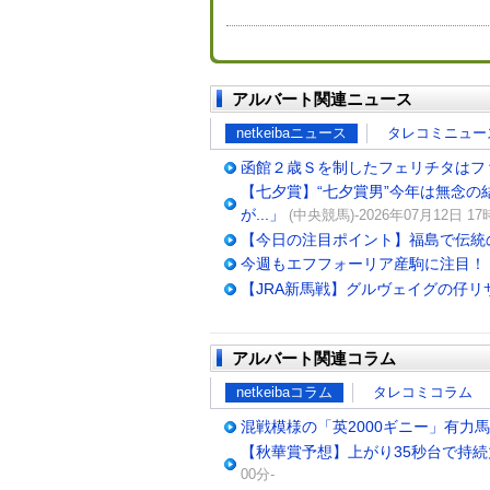
アルバート関連ニュース
netkeibaニュース
タレコミニュー
函館２歳Ｓを制したフェリチタはフ
【七夕賞】“七夕賞男”今年は無念の
が...」
(中央競馬)-2026年07月12日 17
【今日の注目ポイント】福島で伝統
今週もエフフォーリア産駒に注目！
【JRA新馬戦】グルヴェイグの仔
アルバート関連コラム
netkeibaコラム
タレコミコラム
混戦模様の「英2000ギニー」有力
【秋華賞予想】上がり35秒台で持
00分-