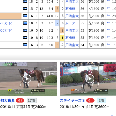
18
2
3
15.4
6
7
戸崎圭太
56
芝1600
良
**
1:
15
7
13
6.4
3
5
石橋脩
56
ダ1600
良
**
1:
16
1
2
41.0
12
8
戸崎圭太
56
芝2000
良
**
2:
00万下)
18
1
2
4.7
2
6
ムーア
55
芝1600
良
**
1:
00万下)
16
5
10
9.2
4
3
戸崎圭太
55
芝1800
良
**
1:
10
8
10
10.3
5
1
石橋脩
55
芝1800
良
**
1:
16
3
6
6.6
3
12
戸崎圭太
54
芝1600
良
**
1:
京都大賞典
17着
ステイヤーズＳ
2着
GII
GII
020/10/11 京都11R 芝2400m
2019/11/30 中山11R 芝3600m