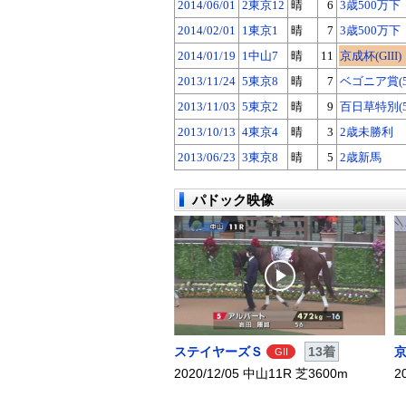
2014/06/01
2東京12
晴
6
3歳500万下
2014/02/01
1東京1
晴
7
3歳500万下
2014/01/19
1中山7
晴
11
京成杯(GIII)
2013/11/24
5東京8
晴
7
ベゴニア賞(5
2013/11/03
5東京2
晴
9
百日草特別(5
2013/10/13
4東京4
晴
3
2歳未勝利
2013/06/23
3東京8
晴
5
2歳新馬
パドック映像
ステイヤーズＳ
13着
GII
2020/12/05 中山11R 芝3600m
2