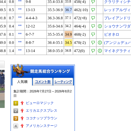
34.4
0.8
**
9-8
35.4-33.8
33.8
458(-4)
クラリティシチ
39.5
0.5
**
13-13
35.5-36.9
36.7
462(-10)
レッドアルヴィ
01.8
0.7
**
4-4-4-3
36.3-36.8
37.1
472(+8)
プレイアンドリ
35.9
0.4
**
12-12
35.6-34.6
34.2
464(-4)
ショウナンワダ
47.6
0.1
**
6-7-7
35.5-35.4
34.9
468(-2)
ピオネロ
49.0
0.0
**
8-8-7
36.4-35.1
34.5
470(-2)
(アンジュデュバ
38.8
1.4
**
13-14
38.0-35.0
34.8
472(0)
マイネグラティ
人気順
コメント数
レーティン
集計期間：2026年7月27日～2026年8月2
グ
日
ピューロマジック
エリカエクスプレス
ココナッツブラウン
アメリカンステージ