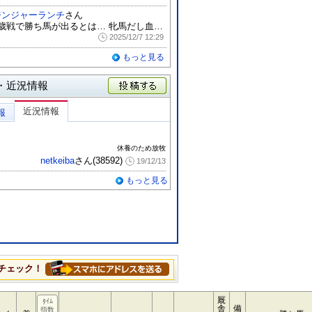
ジンジャーランチ
さん
2歳戦で勝ち馬が出るとは… 牝馬だし血が...
2025/12/7 12:29
もっと見る
・近況情報
投稿する
近況情報
報
休養のため放牧
netkeiba
さん(38592)
19/12/13
もっと見る
チェック！
厩
ﾀｲﾑ
舎
備
指数