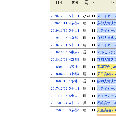
天
日付
開催
R
レ
気
2020/12/05
5中山1
小雨
11
ステイヤーズS
2020/10/11
4京都2
晴
11
京都大賞典(GI
2019/11/30
5中山1
晴
11
ステイヤーズS
2019/10/06
4京都2
晴
11
京都大賞典(GI
2018/12/01
5中山1
晴
11
ステイヤーズS
2018/11/04
5東京2
曇
11
アルゼンチン共
2018/10/08
4京都3
晴
11
京都大賞典(GI
2018/06/24
3阪神8
晴
11
宝塚記念(GI)
2018/04/29
3京都4
晴
11
天皇賞(春)(GI
2018/03/18
1阪神8
曇
11
阪神大賞典(GI
2017/12/02
5中山1
晴
11
ステイヤーズS
2017/11/05
5東京2
晴
11
アルゼンチン共
2017/09/24
4中山7
曇
11
産経賞オールカ
2017/04/30
3京都4
晴
11
天皇賞(春)(GI