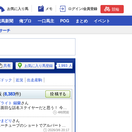
お気に入り馬
メモ
ログイン/会員登録
競輪
競馬新聞
俺プロ
一口馬主
POG
まとめ
イベント
サーチ
共有
お気に入り馬登録
1,993
人
パドック
近況
出走産駒
 (
8,383
件)
投稿する
ブライト 錫蘭
さん
真面目な話名ステイヤーだと思う！ 今年も...
4時間前
やまどり
さん
ユーチューブのショートでアルバートが出て...
2026/3/6 20:17