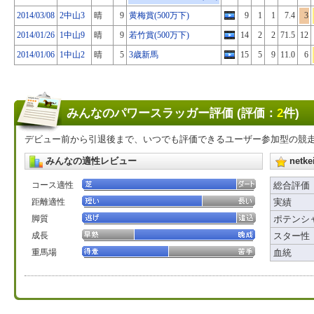
2014/03/08
2中山3
晴
9
黄梅賞(500万下)
9
1
1
7.4
3
2014/01/26
1中山9
晴
9
若竹賞(500万下)
14
2
2
71.5
12
2014/01/06
1中山2
晴
5
3歳新馬
15
5
9
11.0
6
みんなのパワースラッガー評価 (評価：
2
件)
デビュー前から引退後まで、いつでも評価できるユーザー参加型の競
みんなの適性レビュー
net
コース適性
総合評価
距離適性
実績
脚質
ポテンシ
成長
スター性
重馬場
血統