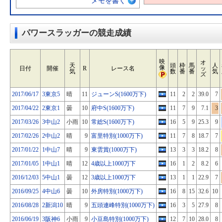
メモを書く
パワースラッガーの競走成績
映
オ
天
頭
枠
馬
人
像
日付
開催
R
レース名
ッ
気
数
番
番
気
ズ
2017/06/17
3東京5
晴
11
ジューンS(1600万下)
11
2
2
39.0
7
2017/04/22
2東京1
曇
10
府中S(1600万下)
11
7
9
7.1
3
2017/03/26
3中山2
小雨
10
常総S(1600万下)
16
5
9
25.3
9
2017/02/26
2中山2
晴
9
富里特別(1000万下)
11
7
8
18.7
7
2017/01/22
1中山7
晴
9
東雲賞(1000万下)
13
3
3
18.2
8
2017/01/05
1中山1
晴
12
4歳以上1000万下
16
1
2
8.2
6
2016/12/03
5中山1
曇
12
3歳以上1000万下
13
1
1
22.9
7
2016/09/25
4中山6
曇
10
外房特別(1000万下)
16
8
15
32.6
10
2016/08/28
2新潟10
晴
9
五頭連峰特別(1000万下)
16
3
5
27.9
8
2016/06/19
3阪神6
小雨
9
小豆島特別(1000万下)
12
7
10
28.0
8