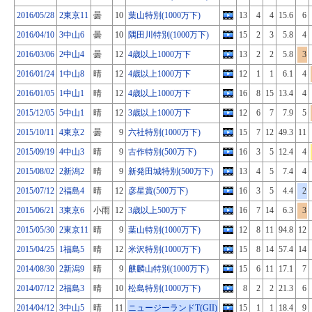
2016/05/28
2東京11
曇
10
葉山特別(1000万下)
13
4
4
15.6
6
2016/04/10
3中山6
曇
10
隅田川特別(1000万下)
15
2
3
5.8
4
2016/03/06
2中山4
曇
12
4歳以上1000万下
13
2
2
5.8
3
2016/01/24
1中山8
晴
12
4歳以上1000万下
12
1
1
6.1
4
2016/01/05
1中山1
晴
12
4歳以上1000万下
16
8
15
13.4
4
2015/12/05
5中山1
晴
12
3歳以上1000万下
12
6
7
7.9
5
2015/10/11
4東京2
曇
9
六社特別(1000万下)
15
7
12
49.3
11
2015/09/19
4中山3
晴
9
古作特別(500万下)
16
3
5
12.4
4
2015/08/02
2新潟2
晴
9
新発田城特別(500万下)
13
4
5
7.4
4
2015/07/12
2福島4
晴
12
彦星賞(500万下)
16
3
5
4.4
2
2015/06/21
3東京6
小雨
12
3歳以上500万下
16
7
14
6.3
3
2015/05/30
2東京11
晴
9
葉山特別(1000万下)
12
8
11
94.8
12
2015/04/25
1福島5
晴
12
米沢特別(1000万下)
15
8
14
57.4
14
2014/08/30
2新潟9
晴
9
麒麟山特別(1000万下)
15
6
11
17.1
7
2014/07/12
2福島3
晴
10
松島特別(1000万下)
8
2
2
21.3
6
2014/04/12
3中山5
晴
11
ニュージーランドT(GII)
15
1
1
18.4
9