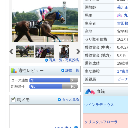
調教師
菊川
馬主
丸
生産者
吉田
産地
安平
セリ取引価格
262万
«
»
獲得賞金 (中央)
8,40
獲得賞金 (地方)
0万円
写真一覧
/
写真投稿
通算成績
29戦4
適性レビュー
評価一覧
主な勝鞍
17'富
近親馬
ビー
コース適性
距離適性
血統
馬メモ
もっと見る
ウインラディウス
クリスタルフローラ