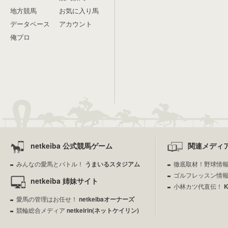
地方競馬
お気に入り馬
データベース
アカウント
俺プロ
netkeiba 公式競馬ゲーム
関連メディ
みんなの愛馬とバトル！
うまいるスタジアム
徹底取材！野球情
ゴルフレッスン情
netkeiba 姉妹サイト
小林カツ代直伝！
愛馬の管理はお任せ！
netkeibaオーナーズ
競輪総合メディア
netkeirin(ネットケイリン)