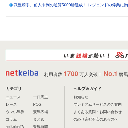
武豊騎手、前人未到の通算5000勝達成！ レジェンドの偉業に
1700
No.1
利用者数
万人突破！
競馬
カテゴリ
ヘルプ＆ガイド
ニュース
一口馬主
お知らせ
レース
POG
プレミアムサービスのご案内
ウマい馬券
競馬広場
よくある質問・お問い合わせ
コラム
まとめ
のめり込む不安のある方へ
netkeibaTV
競馬新聞