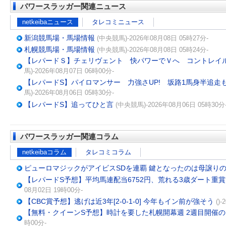
パワースラッガー関連ニュース
netkeibaニュース
タレコミニュース
新潟競馬場・馬場情報
(中央競馬)-2026年08月08日 05時27分-
札幌競馬場・馬場情報
(中央競馬)-2026年08月08日 05時24分-
【レパードＳ】チェリヴェント 快パワーでＶへ コントレイ
馬)-2026年08月07日 06時00分-
【レパードS】パイロマンサー 力強さUP! 坂路1馬身半追走
馬)-2026年08月06日 05時30分-
【レパードS】追ってひと言
(中央競馬)-2026年08月06日 05時30分
パワースラッガー関連コラム
netkeibaコラム
タレコミコラム
ピューロマジックがアイビスSDを連覇 鍵となったのは母譲り
【レパードS予想】平均馬連配当6752円、荒れる3歳ダート重
08月02日 19時00分-
【CBC賞予想】逃げは近3年[2-0-1-0] 今年もイン前が強そう
()
【無料・クイーンS予想】時計を要した札幌開幕週 2週目開催
時00分-