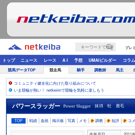
プレ
トップ
ニュース
レース
A I
予想
UMAIビルダー
コラ
競馬データTOP
競走馬
騎手
調教師
馬主
コミュニティ健全化に向けた取り組みについて
いま競輪が熱い！ netkeirinで競輪を気軽に楽しもう
パワースラッガー
Power Slugger
抹消 牡 鹿毛
TOP
戦績
血統
掲示板
写真
メモ
調教
短評
コ
生年月日
2011