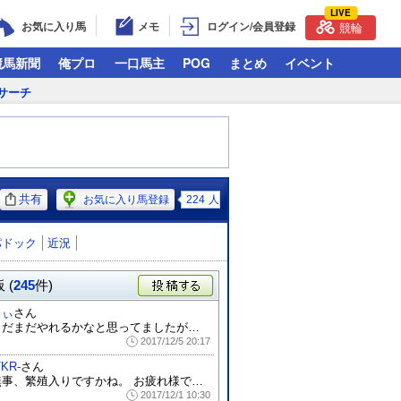
LIVE
お気に入り馬
メモ
ログイン/会員登録
競輪
競馬新聞
俺プロ
一口馬主
POG
まとめ
イベント
サーチ
共有
お気に入り馬登録
224
人
パドック
近況
 (
245
件)
投稿する
しぃ
さん
まだまだやれるかなと思ってましたが引退な...
2017/12/5 20:17
TKR-
さん
無事、繁殖入りですかね。 お疲れ様でした...
2017/12/1 10:30