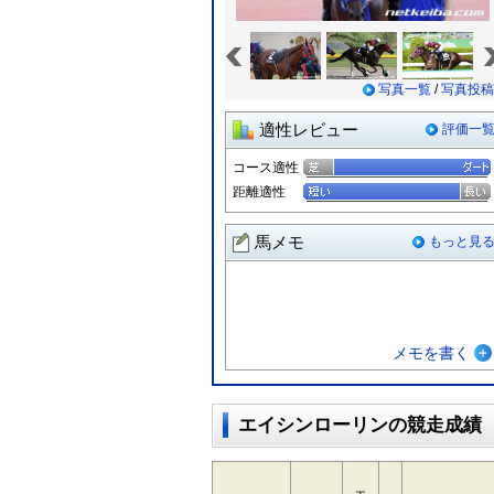
«
写真一覧
/
写真投稿
適性レビュー
評価一
コース適性
距離適性
馬メモ
もっと見
メモを書く
エイシンローリンの競走成績