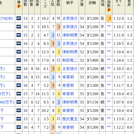
頭
枠
馬
人
着
斤
馬
タイ
着
像
指
名
ッ
騎手
距離
数
番
番
気
順
量
場
ム
差
数
ズ
S(OP)
13
2
2
10.2
4
10
太宰啓介
55
ダ1200
良
3
1:12.4
1.2
16
3
5
19.5
7
3
太宰啓介
54
ダ1200
不
**
1:10.2
0.3
15
2
2
4.7
2
12
津村明秀
54
ダ1200
良
**
1:11.9
1.5
16
2
4
8.3
3
2
太宰啓介
54
ダ1200
良
**
1:10.5
0.2
15
1
1
12.3
6
1
津村明秀
52
ダ1200
良
**
1:10.4
-0.1
16
3
5
17.0
6
12
和田竜二
52
ダ1400
良
**
1:24.6
1.2
下)
16
8
16
6.1
3
1
太宰啓介
55
ダ1200
稍
**
1:10.3
-0.1
下)
16
8
15
4.6
2
9
幸英明
55
ダ1200
良
**
1:11.7
1.1
下)
16
4
7
5.2
3
4
幸英明
55
ダ1200
良
**
1:11.7
0.2
0万下)
15
7
14
11.5
5
1
幸英明
55
ダ1200
良
**
1:10.4
-0.5
00万下)
15
6
12
9.5
6
2
津村明秀
55
ダ1150
稍
**
1:07.9
0.0
万下
16
4
7
20.2
8
1
幸英明
55
ダ1200
重
**
1:10.4
-0.4
万下
15
1
2
3.5
1
15
熊沢重文
54
ダ1200
良
**
1:13.9
2.3
万下
16
4
7
7.2
3
6
幸英明
54
ダ1200
良
**
1:12.2
0.6