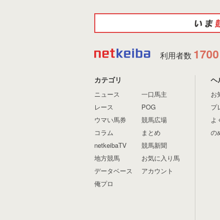
1700
利用者数
カテゴリ
ヘ
ニュース
一口馬主
お
レース
POG
プ
ウマい馬券
競馬広場
よ
コラム
まとめ
の
netkeibaTV
競馬新聞
地方競馬
お気に入り馬
データベース
アカウント
俺プロ