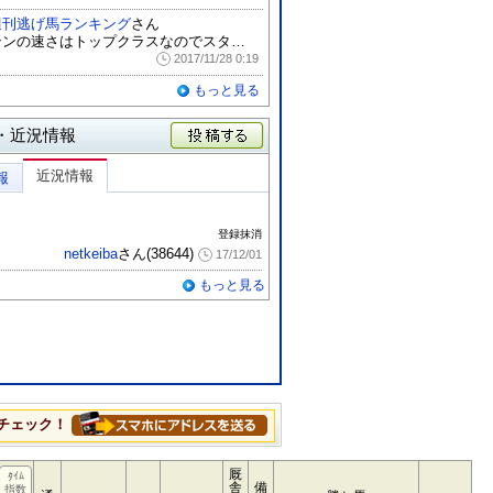
週刊逃げ馬ランキング
さん
テンの速さはトップクラスなのでスタートさ...
2017/11/28 0:19
もっと見る
・近況情報
投稿する
近況情報
報
登録抹消
netkeiba
さん(38644)
17/12/01
もっと見る
チェック！
厩
ﾀｲﾑ
舎
備
指数