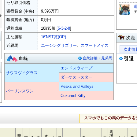
セリ取引価格
-
»
獲得賞金 (中央)
9,596万円
獲得賞金 (地方)
0万円
通算成績
18戦5勝 [
5-3-2-8
]
覧
主な勝鞍
16'NST賞(OP)
次走
近親馬
エーシングリズリー
、
スマートメイス
次走情
血統
血統詳細・兄弟馬
引退
る
エンドスウィープ
サウスヴィグラス
ダーケストスター
Peaks and Valleys
バーリンスワン
Cozumel Kitty
スマホでもこの馬のデータを
馬
映
場
オ