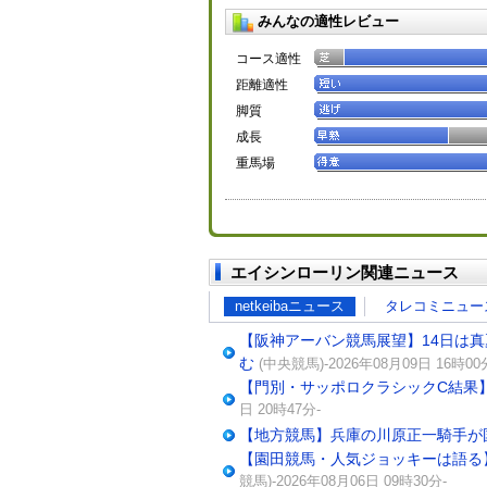
みんなの適性レビュー
コース適性
距離適性
脚質
成長
重馬場
エイシンローリン関連ニュース
netkeibaニュース
タレコミニュー
【阪神アーバン競馬展望】14日は
む
(中央競馬)-2026年08月09日 16時00
【門別・サッポロクラシックC結果
日 20時47分-
【地方競馬】兵庫の川原正一騎手が
【園田競馬・人気ジョッキーは語る
競馬)-2026年08月06日 09時30分-