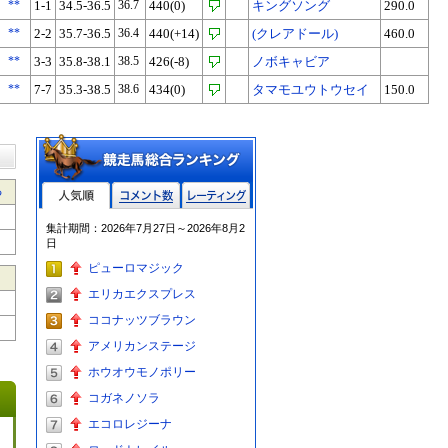
**
1-1
34.5-36.5
36.7
440(0)
キングソング
290.0
**
2-2
35.7-36.5
36.4
440(+14)
(クレアドール)
460.0
**
3-3
35.8-38.1
38.5
426(-8)
ノボキャビア
**
7-7
35.3-38.5
38.6
434(0)
タマモユウトウセイ
150.0
る
人気順
コメント数
レーティン
集計期間：2026年7月27日～2026年8月2
グ
日
ピューロマジック
エリカエクスプレス
ココナッツブラウン
アメリカンステージ
ホウオウモノポリー
コガネノソラ
エコロレジーナ