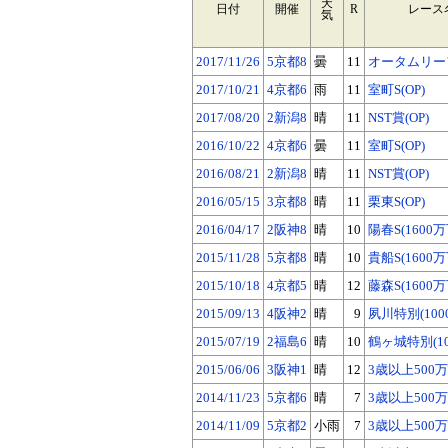
天
日付
開催
R
レース
気
2017/11/26
5京都8
曇
11
オータムリーフ
2017/10/21
4京都6
雨
11
室町S(OP)
2017/08/20
2新潟8
晴
11
NST賞(OP)
2016/10/22
4京都6
曇
11
室町S(OP)
2016/08/21
2新潟8
晴
11
NST賞(OP)
2016/05/15
3京都8
晴
11
栗東S(OP)
2016/04/17
2阪神8
晴
10
陽春S(1600万
2015/11/28
5京都8
晴
10
貴船S(1600万
2015/10/18
4京都5
晴
12
藤森S(1600万
2015/09/13
4阪神2
晴
9
夙川特別(100
2015/07/19
2福島6
晴
10
鶴ヶ城特別(10
2015/06/06
3阪神1
晴
12
3歳以上500
2014/11/23
5京都6
晴
7
3歳以上500
2014/11/09
5京都2
小雨
7
3歳以上500