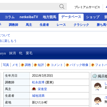
プレミアムサービス
データベース
コラム
netkeibaTV
地方競馬
ショップ
手
調教師
馬主
生産者
レース
クラシック
勝ち馬
について
気軽に楽しもう
uryn
抹消 牝 栗毛
写真
メモ
調教
短評
コメント
パドック映像
フォト
生年月日
2011年3月20日
掲示板
調教師
松永昌博
(栗東)
馬主
栄進堂
生産者
城地清満
-
産地
新ひだか町