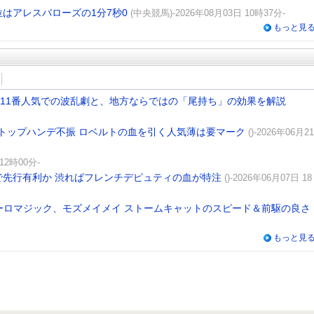
1位はアレスバローズの1分7秒0
(中央競馬)-2026年08月03日 10時37分-
もっと見
 11番人気での波乱劇と、地方ならではの「尾持ち」の効果を解説
トップハンデ不振 ロベルトの血を引く人気薄は要マーク
()-2026年06月21
 12時00分-
で先行有利か 渋ればフレンチデピュティの血が特注
()-2026年06月07日 18
ーロマジック、モズメイメイ ストームキャットのスピード＆前駆の良さ
もっと見