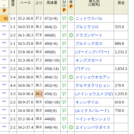
通
勝ち馬
ｺﾒ
考
ペース
上り
馬体重
賞金
過
(2着馬)
ﾝﾄ
92
1-1
35.2-36.0
37.2
472(+8)
ニットウスバル
**
1-1
34.0-35.9
36.2
464(-2)
ブルミラコロ
555.0
**
2-2
34.1-36.3
37.8
466(0)
ドラゴンゲート
**
1-1
34.5-35.8
36.0
466(+6)
ブルドッグボス
889.8
**
1-1
33.8-36.6
36.6
460(0)
(ゴーイングパワー)
2,232.2
**
1-1
35.3-36.0
37.2
460(+10)
キングズガード
**
2-2
34.2-36.1
36.0
450(-14)
(ワディ)
1,854.3
**
5-4
34.6-36.0
36.5
464(+2)
メイショウオセアン
**
4-4
34.8-36.7
36.5
462(+6)
デルマヌラリヒョン
270.0
**
3-3
34.0-36.4
36.2
456(-2)
(メイショウユメゴゼ)
1,535.0
**
2-2
30.9-37.0
36.9
458(+18)
キンシザイル
610.0
**
1-1
34.4-36.0
36.0
440(-6)
(ルミナスパレード)
750.0
**
2-2
35.2-36.4
38.6
446(0)
ペイシャモンシェリ
**
2-2
34.2-37.4
38.0
446(+6)
エイシンパラダイス