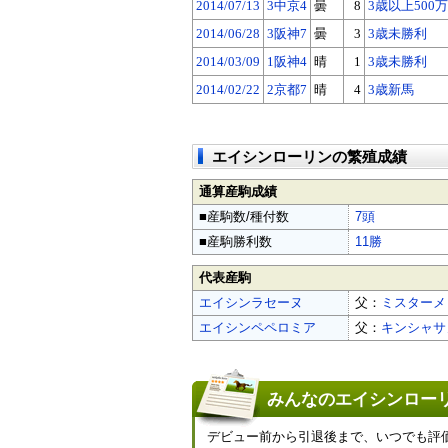
2014/07/13
3中京4
曇
8
3歳以上500
2014/06/28
3阪神7
曇
3
3歳未勝利
2014/03/09
1阪神4
晴
1
3歳未勝利
2014/02/22
2京都7
晴
4
3歳新馬
エイシンローリンの繁殖成績
通算産駒成績
■産駒数/種付数
7頭
■産駒勝利数
11勝
代表産駒
エイシンラセーヌ
父：
ミスターメ
エイシンペペロミア
父：
キンシャサ
みんなのエイシンローリ
デビュー前から引退後まで、いつでも評