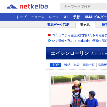
トップ
ニュース
レース
A I
予想
UMAIビルダー
競馬データTOP
競走馬
騎
コミュニティ健全化に向けた取り組み
いま競輪が熱い！ netkeirinで競輪を
エイシンローリン
A Shin La
TOP
戦績
血統
産駒一覧
掲示板