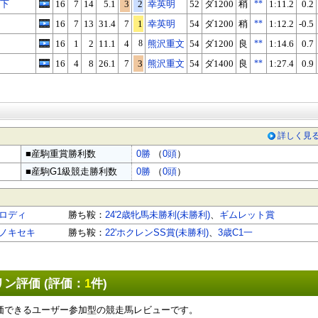
万下
16
7
14
5.1
3
2
幸英明
52
ダ1200
稍
**
1:11.2
0.2
16
7
13
31.4
7
1
幸英明
54
ダ1200
稍
**
1:12.2
-0.5
16
1
2
11.1
4
8
熊沢重文
54
ダ1200
良
**
1:14.6
0.7
16
4
8
26.1
7
3
熊沢重文
54
ダ1400
良
**
1:27.4
0.9
詳しく見
■産駒重賞勝利数
0勝
（
0頭
）
■産駒G1級競走勝利数
0勝
（
0頭
）
ロディ
勝ち鞍：
24'2歳牝馬未勝利(未勝利)
、
ギムレット賞
ノキセキ
勝ち鞍：
22'ホクレンSS賞(未勝利)
、
3歳C1一
ン評価 (評価：
1
件)
価できるユーザー参加型の競走馬レビューです。