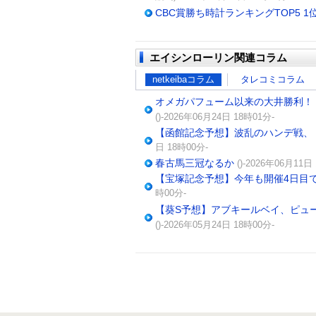
CBC賞勝ち時計ランキングTOP5 
エイシンローリン関連コラム
netkeibaコラム
タレコミコラム
オメガパフューム以来の大井勝利！
()-2026年06月24日 18時01分-
【函館記念予想】波乱のハンデ戦、
日 18時00分-
春古馬三冠なるか
()-2026年06月11日
【宝塚記念予想】今年も開催4日目
時00分-
【葵S予想】アブキールベイ、ピュ
()-2026年05月24日 18時00分-