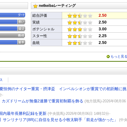
X
Facebook
LINE
URLをコピー
netkeibaレーティング
2.50
総合評価
2.50
実績
3.00
ポテンシャル
2.25
スター性
2.50
血統
もっと見
ス
真夏恒例のナイター重賞・摂津盃 インベルシオンが重賞での初距離に挑
分-
】カズドリームが無傷2連勝で重賞初制覇を飾る
(地方競馬)-2026年08月06
国内最年長勝利記録を更新
(中央競馬)-2026年08月06日 14時32分-
】サンリナリア(8R)に自信を見せる小牧太騎手「前走が強かった」
(中