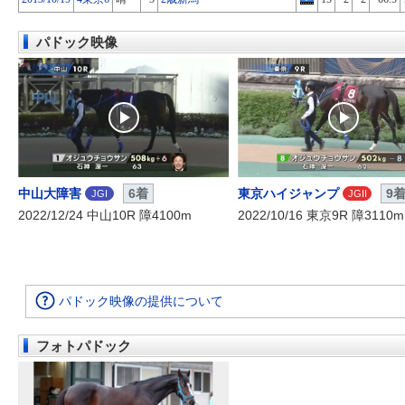
パドック映像
中山大障害
6着
東京ハイジャンプ
9
JGI
JGII
2022/12/24 中山10R 障4100m
2022/10/16 東京9R 障3110m
パドック映像の提供について
フォトパドック