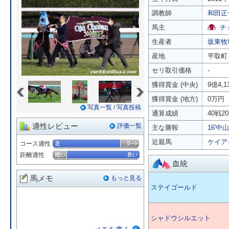
調教師
和田正
馬主
チ
生産者
坂東牧
産地
平取町
セリ取引価格
-
«
»
獲得賞金 (中央)
9億4,
獲得賞金 (地方)
0万円
写真一覧
/
写真投稿
通算成績
40戦20
適性レビュー
評価一覧
主な勝鞍
16'中
近親馬
ケイア
コース適性
距離適性
血統
馬メモ
もっと見る
ステイゴールド
シャドウシルエット