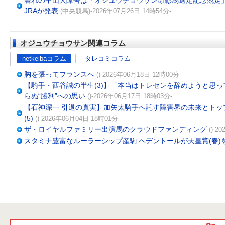
暮れの中山大障害は「オジュウチョウサン顕彰馬選定記念競走」
JRAが発表
(中央競馬)-2026年07月26日 14時54分-
オジュウチョウサン関連コラム
netkeibaコラム
タレコミコラム
胸を張ってフランスへ
()-2026年06月18日 12時00分-
【騎手・西谷誠の半生(3)】「本当はトレセンを辞めようと思
らぬ“勝利”への思い
()-2026年06月17日 18時03分-
【石神深一 引退の真実】加矢太騎手へ託す障害界の未来とトッ
(5)
()-2026年06月04日 18時01分-
ザ・ロイヤルファミリー出演馬のクラウドファンディング
()-2
スタミナ豊富なルーラーシップ産駒 ヘデントールが天皇賞(春)