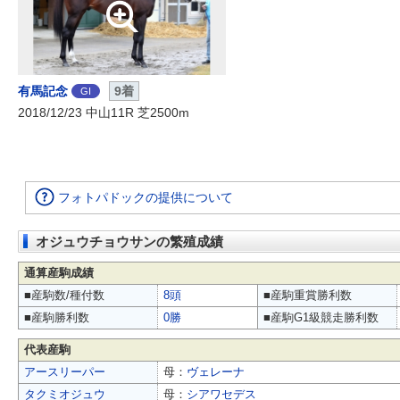
有馬記念
9着
GI
2018/12/23 中山11R 芝2500m
フォトパドックの提供について
オジュウチョウサンの繁殖成績
通算産駒成績
■産駒数/種付数
8頭
■産駒重賞勝利数
■産駒勝利数
0勝
■産駒G1級競走勝利数
代表産駒
アースリーパー
母：
ヴェレーナ
タクミオジュウ
母：
シアワセデス