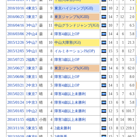
2016/10/16
4東京5
曇
9
東京ハイジャンプ(JGII)
10
2
2
2.1
2016/06/25
3東京7
曇
8
東京ジャンプS(JGIII)
14
7
12
2.0
2016/04/16
3中山7
曇
11
中山グランドジャンプ(JGI)
10
7
7
6.5
2016/03/06
2中山4
曇
4
障害4歳以上OP
14
4
6
5.8
2015/12/26
5中山7
晴
10
中山大障害(JGI)
14
1
1
21.3
2015/12/05
5中山1
晴
8
イルミネーションJS(OP)
15
5
8
12.7
2015/07/25
2福島7
曇
4
障害3歳以上OP
8
5
5
3.5
2015/06/27
3東京7
曇
8
東京ジャンプS(JGIII)
14
6
9
62.0
2015/06/06
3東京1
晴
4
障害3歳以上OP
13
5
7
8.0
2015/03/21
2中京3
晴
5
障害4歳以上OP
14
1
1
6.0
2015/02/21
1東京7
晴
4
障害4歳以上未勝利
14
5
7
6.3
2015/01/24
1中京3
晴
4
障害4歳以上未勝利
13
6
9
5.8
2015/01/05
1中山2
晴
4
障害4歳以上未勝利
12
5
6
101.7
2014/11/15
4福島3
小雨
4
障害3歳以上未勝利
14
8
14
99.1
2013/11/16
5東京5
晴
4
2歳未勝利
13
8
13
219.1
2013/10/19
4東京6
晴
5
2歳新馬
15
2
2
66.5