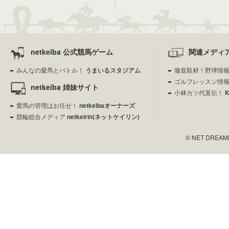
netkeiba 公式競馬ゲーム
関連メディ
みんなの愛馬とバトル！
うまいるスタジアム
徹底取材！野球情
ゴルフレッスン情
netkeiba 姉妹サイト
小林カツ代直伝！
愛馬の管理はお任せ！
netkeibaオーナーズ
競輪総合メディア
netkeirin(ネットケイリン)
© NET DREAMERS