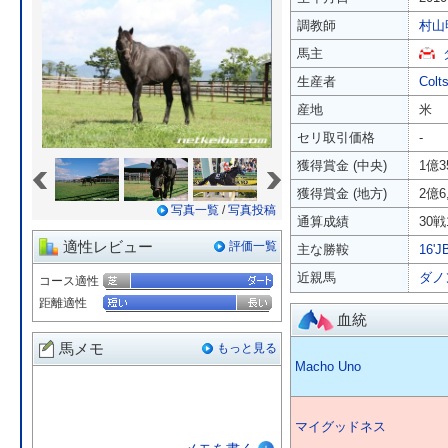
調教師
村山
馬主
生産者
Colt
産地
米
セリ取引価格
-
«
»
獲得賞金 (中央)
1億3
獲得賞金 (地方)
2億6
写真一覧
/
写真投稿
通算成績
30戦
適性レビュー
評価一覧
主な勝鞍
16'
近親馬
ダノ
コース適性
距離適性
血統
馬メモ
もっと見る
Macho Uno
マイグッドネス