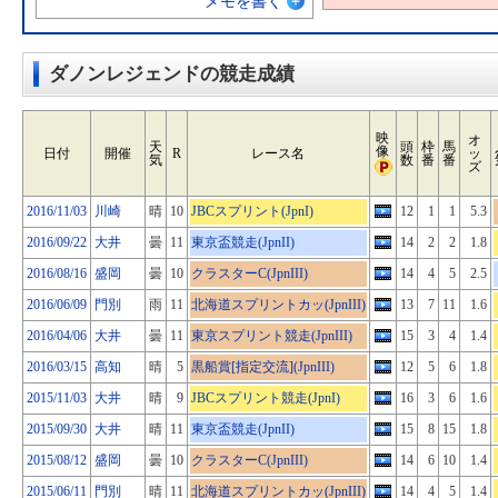
メモを書く
ダノンレジェンドの競走成績
映
オ
天
頭
枠
馬
像
日付
開催
R
レース名
ッ
気
数
番
番
ズ
2016/11/03
川崎
晴
10
JBCスプリント(JpnI)
12
1
1
5.3
2016/09/22
大井
曇
11
東京盃競走(JpnII)
14
2
2
1.8
2016/08/16
盛岡
曇
10
クラスターC(JpnIII)
14
4
5
2.5
2016/06/09
門別
雨
11
北海道スプリントカッ(JpnIII)
13
7
11
1.6
2016/04/06
大井
曇
11
東京スプリント競走(JpnIII)
15
3
4
1.4
2016/03/15
高知
晴
5
黒船賞[指定交流](JpnIII)
12
5
6
1.8
2015/11/03
大井
晴
9
JBCスプリント競走(JpnI)
16
3
6
1.6
2015/09/30
大井
晴
11
東京盃競走(JpnII)
15
8
15
1.8
2015/08/12
盛岡
曇
10
クラスターC(JpnIII)
14
6
10
1.4
2015/06/11
門別
晴
11
北海道スプリントカッ(JpnIII)
14
4
5
1.4