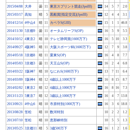
2015/04/08
大井
曇
11
東京スプリント競走(JpnIII)
14
5
7
2.0
2015/03/17
高知
晴
5
黒船賞[指定交流](JpnIII)
12
4
4
3.1
2014/12/14
4中山4
晴
11
カペラS(GIII)
15
1
1
46.8
2014/11/30
5京都9
曇
11
オータムリーフS(OP)
16
5
9
5.5
2014/10/12
4東京2
晴
10
テレビ静岡賞(1600万下)
16
5
10
3.3
2014/09/27
4阪神5
晴
11
大阪スポーツ杯(1600万下)
12
7
9
3.8
2014/05/18
3京都8
晴
11
栗東S(OP)
16
4
8
7.7
2014/05/03
3京都3
曇
11
天王山S(OP)
16
2
4
6.8
2014/03/22
1阪神7
晴
10
なにわS(1600万下)
13
7
11
6.4
2014/03/09
1阪神4
晴
12
4歳以上1000万下
16
8
15
8.7
2014/02/02
1東京2
晴
12
4歳以上1000万下
16
8
16
7.3
2013/11/23
5東京7
晴
12
3歳以上1000万下
16
4
7
13.8
2013/09/21
4中山6
晴
10
市原特別(1000万下)
16
3
6
18.8
2013/08/28
笠松
晴
10
数河特別
10
2
2
1.2
2013/07/10
笠松
晴
10
恵那峡特別
10
5
5
1.3
2013/05/25
3京都11
晴
5
3歳500万下
16
1
2
1.6