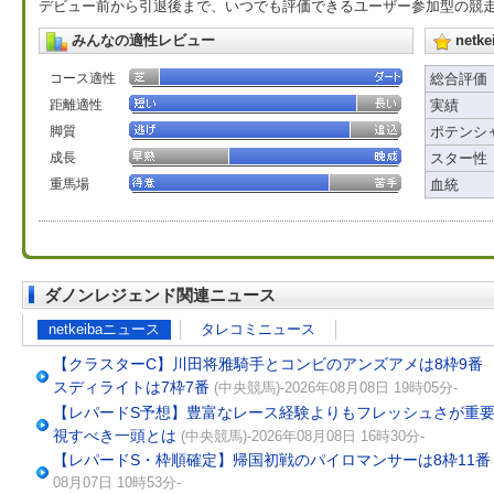
デビュー前から引退後まで、いつでも評価できるユーザー参加型の競
みんなの適性レビュー
net
コース適性
総合評価
距離適性
実績
脚質
ポテンシ
成長
スター性
重馬場
血統
ダノンレジェンド関連ニュース
netkeibaニュース
タレコミニュース
【クラスターC】川田将雅騎手とコンビのアンズアメは8枠9番
スディライトは7枠7番
(中央競馬)-2026年08月08日 19時05分-
【レパードS予想】豊富なレース経験よりもフレッシュさが重要
視すべき一頭とは
(中央競馬)-2026年08月08日 16時30分-
【レパードS・枠順確定】帰国初戦のパイロマンサーは8枠11番
08月07日 10時53分-