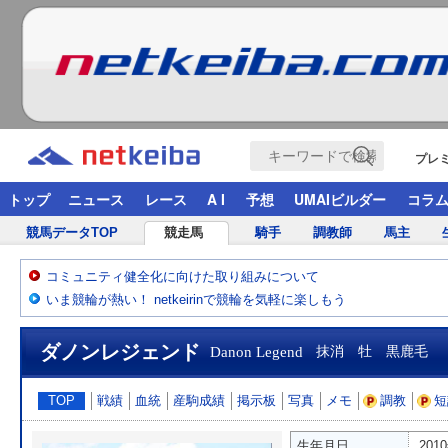
プレ
トップ
ニュース
レース
A I
予想
UMAIビルダー
コラ
競馬データTOP
競走馬
騎手
調教師
馬主
コミュニティ健全化に向けた取り組みについて
いま競輪が熱い！ netkeirinで競輪を気軽に楽しもう
ダノンレジェンド
Danon Legend
抹消 牡 黒鹿毛
TOP
戦績
血統
産駒成績
掲示板
写真
メモ
調教
短
生年月日
201