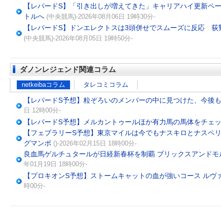
【レパードS】「引き出しが増えてきた」キャリアハイ更新ペ
トルへ
(中央競馬)-2026年08月06日 19時30分-
【レパードS】ドンエレクトスは3頭併せでスムーズに反応 荻
(中央競馬)-2026年08月05日 19時50分-
ダノンレジェンド関連コラム
netkeibaコラム
タレコミコラム
【レパードS予想】粒ぞろいのメンバーの中に見つけた、今後も追
日 12時00分-
【レパードS予想】メルカントゥールほか有力馬の馬体をチェ
【フェブラリーS予想】東京マイルは今でもナスキロとナスペリ
グマンボ
()-2026年02月15日 18時00分-
良血馬ゲルチュタールが日経新春杯を制覇 ブリックスアンドモ
年01月19日 18時00分-
【プロキオンS予想】ストームキャットの血が強いコース ルヴ
時00分-