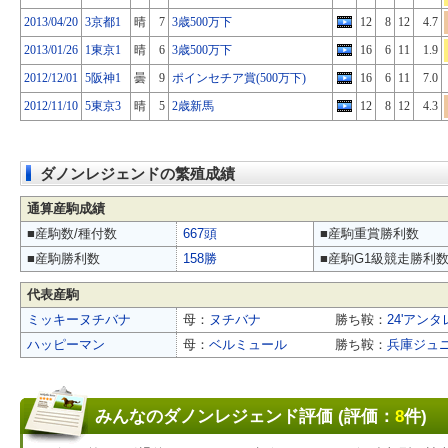
2013/04/20
3京都1
晴
7
3歳500万下
12
8
12
4.7
2013/01/26
1東京1
晴
6
3歳500万下
16
6
11
1.9
2012/12/01
5阪神1
曇
9
ポインセチア賞(500万下)
16
6
11
7.0
2012/11/10
5東京3
晴
5
2歳新馬
12
8
12
4.3
ダノンレジェンドの繁殖成績
通算産駒成績
■産駒数/種付数
667頭
■産駒重賞勝利数
■産駒勝利数
158勝
■産駒G1級競走勝利
代表産駒
ミッキーヌチバナ
母：
ヌチバナ
勝ち鞍：
24'アンタ
ハッピーマン
母：
ベルミュール
勝ち鞍：
兵庫ジュ
みんなのダノンレジェンド評価 (評価：
8
件)