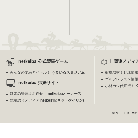
netkeiba 公式競馬ゲーム
関連メディ
みんなの愛馬とバトル！
うまいるスタジアム
徹底取材！野球情
ゴルフレッスン情
netkeiba 姉妹サイト
小林カツ代直伝！
愛馬の管理はお任せ！
netkeibaオーナーズ
競輪総合メディア
netkeirin(ネットケイリン)
© NET DREAMERS