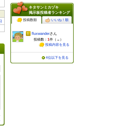
キタサンミカヅキ
掲示板投稿者ランキング
投稿数順
いいね！順
)
fluxwander
さん
投稿数：
1
件（
→
）
投稿内容を見る
4位以下を見る
る