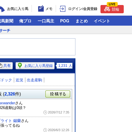
LIVE
お気に入り馬
メモ
ログイン/会員登録
競輪
競馬新聞
俺プロ
一口馬主
POG
まとめ
イベント
サーチ
共有
お気に入り馬登録
1,231
人
パドック
近況
出走産駒
 (
2,326
件)
投稿する
luxwander
さん
026産駒は0頭？
2026/7/12 7:35
ブライト 錫蘭
さん
頑張ってるね
2026/6/3 12:26