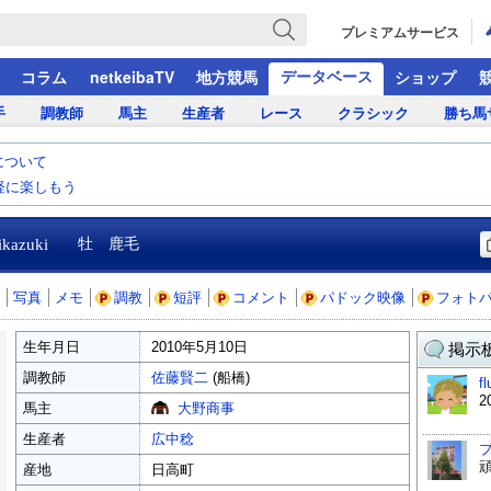
プレミアムサービス
データベース
コラム
netkeibaTV
地方競馬
ショップ
手
調教師
馬主
生産者
レース
クラシック
勝ち馬
について
気軽に楽しもう
ikazuki
牡 鹿毛
写真
メモ
調教
短評
コメント
パドック映像
フォト
生年月日
2010年5月10日
掲示板
調教師
佐藤賢二
(船橋)
f
2
馬主
大野商事
生産者
広中稔
産地
日高町