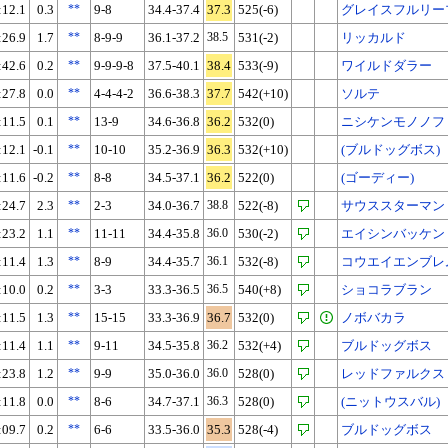
:12.1
0.3
**
9-8
34.4-37.4
37.3
525(-6)
グレイスフルリー
:26.9
1.7
**
8-9-9
36.1-37.2
38.5
531(-2)
リッカルド
:42.6
0.2
**
9-9-9-8
37.5-40.1
38.4
533(-9)
ワイルドダラー
:27.8
0.0
**
4-4-4-2
36.6-38.3
37.7
542(+10)
ソルテ
:11.5
0.1
**
13-9
34.6-36.8
36.2
532(0)
ニシケンモノノフ
:12.1
-0.1
**
10-10
35.2-36.9
36.3
532(+10)
(ブルドッグボス)
:11.6
-0.2
**
8-8
34.5-37.1
36.2
522(0)
(ゴーディー)
:24.7
2.3
**
2-3
34.0-36.7
38.8
522(-8)
サウススターマン
:23.2
1.1
**
11-11
34.4-35.8
36.0
530(-2)
エイシンバッケン
:11.4
1.3
**
8-9
34.4-35.7
36.1
532(-8)
コウエイエンブレ
:10.0
0.2
**
3-3
33.3-36.5
36.5
540(+8)
ショコラブラン
:11.5
1.3
**
15-15
33.3-36.9
36.7
532(0)
ノボバカラ
:11.4
1.1
**
9-11
34.5-35.8
36.2
532(+4)
ブルドッグボス
:23.8
1.2
**
9-9
35.0-36.0
36.0
528(0)
レッドファルクス
:11.8
0.0
**
8-6
34.7-37.1
36.3
528(0)
(ニットウスバル)
:09.7
0.2
**
6-6
33.5-36.0
35.3
528(-4)
ブルドッグボス