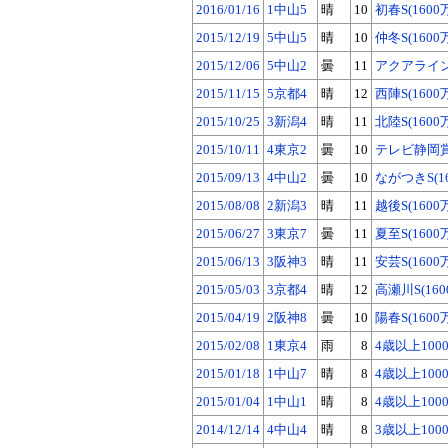
2016/01/16
1中山5
晴
10
初春S(1600
2015/12/19
5中山5
晴
10
仲冬S(1600
2015/12/06
5中山2
曇
11
アクアラインS
2015/11/15
5京都4
晴
12
西陣S(1600
2015/10/25
3新潟4
晴
11
北陸S(1600
2015/10/11
4東京2
曇
10
テレビ静岡賞(
2015/09/13
4中山2
曇
10
ながつきS(1
2015/08/08
2新潟3
晴
11
越後S(1600
2015/06/27
3東京7
曇
11
夏至S(1600
2015/06/13
3阪神3
晴
11
安芸S(1600
2015/05/03
3京都4
晴
12
高瀬川S(160
2015/04/19
2阪神8
曇
10
陽春S(1600
2015/02/08
1東京4
雨
8
4歳以上100
2015/01/18
1中山7
晴
8
4歳以上100
2015/01/04
1中山1
晴
8
4歳以上100
2014/12/14
4中山4
晴
8
3歳以上100