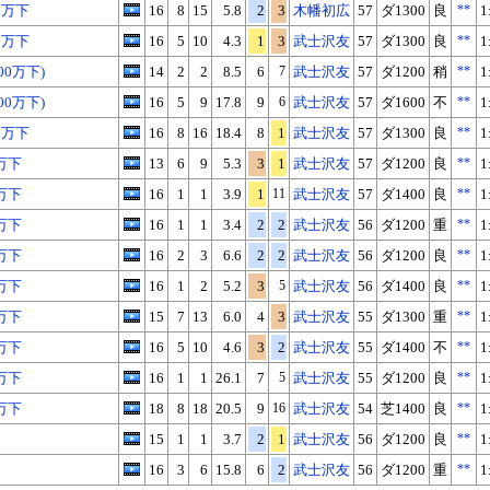
0万下
16
8
15
5.8
2
3
木幡初広
57
ダ1300
良
**
1
0万下
16
5
10
4.3
1
3
武士沢友
57
ダ1300
良
**
1
00万下)
14
2
2
8.5
6
7
武士沢友
57
ダ1200
稍
**
1
X
Facebook
LINE
URLをコピー
00万下)
16
5
9
17.8
9
6
武士沢友
57
ダ1600
不
**
1
0万下
16
8
16
18.4
8
1
武士沢友
57
ダ1300
良
**
1
万下
13
6
9
5.3
3
1
武士沢友
57
ダ1200
良
**
1
万下
16
1
1
3.9
1
11
武士沢友
57
ダ1400
良
**
1
万下
16
1
1
3.4
2
2
武士沢友
56
ダ1200
重
**
1
万下
16
2
3
6.6
2
2
武士沢友
56
ダ1200
良
**
1
万下
16
1
2
5.2
3
5
武士沢友
56
ダ1400
良
**
1
万下
15
7
13
6.0
4
3
武士沢友
55
ダ1300
重
**
1
万下
16
5
10
4.6
3
2
武士沢友
55
ダ1400
不
**
1
万下
16
1
1
26.1
7
5
武士沢友
55
ダ1200
良
**
1
万下
18
8
18
20.5
9
16
武士沢友
54
芝1400
良
**
1
15
1
1
3.7
2
1
武士沢友
56
ダ1200
良
**
1
16
3
6
15.8
6
2
武士沢友
56
ダ1200
重
**
1