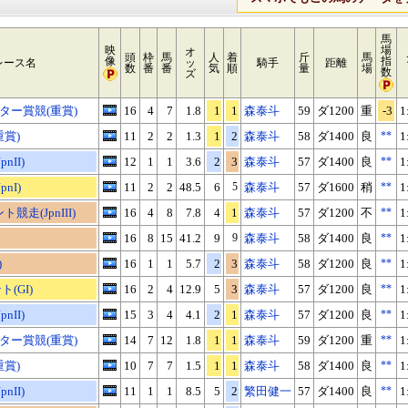
馬
映
場
オ
頭
枠
馬
人
着
斤
馬
像
指
レース名
ッ
騎手
距離
数
番
番
気
順
量
場
数
ズ
ター賞競(重賞)
16
4
7
1.8
1
1
森泰斗
59
ダ1200
重
-3
1
重賞)
11
2
2
1.3
1
2
森泰斗
58
ダ1400
良
**
1
nII)
12
1
1
3.6
2
3
森泰斗
57
ダ1400
良
**
1
nI)
11
2
2
48.5
6
5
森泰斗
57
ダ1600
稍
**
1
競走(JpnIII)
16
4
8
7.8
4
1
森泰斗
57
ダ1200
不
**
1
16
8
15
41.2
9
9
森泰斗
58
ダ1400
良
**
1
)
16
1
1
5.7
2
3
森泰斗
58
ダ1200
良
**
1
(GI)
16
2
4
12.9
5
3
森泰斗
57
ダ1200
良
**
1
nII)
15
3
4
4.1
2
1
森泰斗
57
ダ1200
良
**
1
ター賞競(重賞)
14
7
12
1.8
1
1
森泰斗
59
ダ1200
重
**
1
重賞)
10
7
7
1.5
1
1
森泰斗
58
ダ1400
良
**
1
nII)
11
1
1
8.5
5
2
繁田健一
57
ダ1400
良
**
1