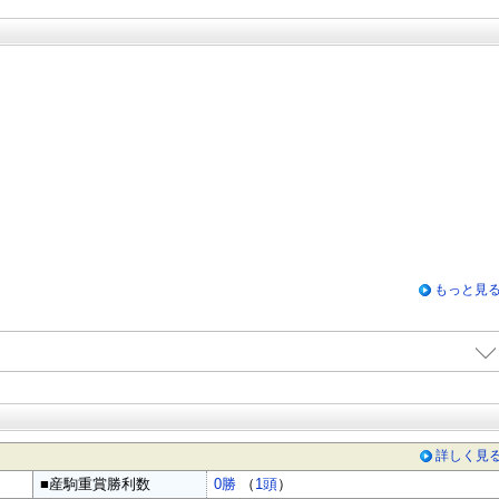
もっと見
詳しく見
■産駒重賞勝利数
0勝
（
1頭
）