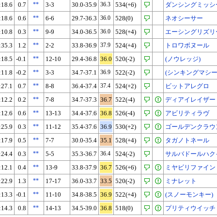
:18.6
0.7
**
3-3
30.0-35.9
36.3
534(+6)
ダンシングミッシ
:18.6
0.6
**
6-6
29.7-36.3
36.0
528(0)
ネオシーサー
:10.8
0.3
**
9-9
34.0-36.5
36.0
528(+4)
エーシングリズリ
:35.3
1.2
**
2-2
33.8-36.9
37.9
524(+4)
トロワボヌール
:18.5
-0.1
**
12-10
29.4-36.8
36.0
520(-2)
(ノウレッジ)
:11.8
-0.2
**
3-3
34.7-37.1
36.9
522(-2)
(シンキングマシー
:27.1
0.7
**
8-8
36.4-37.4
37.4
524(+2)
ビットアレグロ
:12.2
0.2
**
7-8
34.7-37.3
36.7
522(-4)
ディアイレイザー
:12.6
0.6
**
13-13
34.4-37.6
36.8
526(-4)
アビリティラヴ
:25.9
0.3
**
11-12
35.4-37.6
36.9
530(+2)
ゴールデンクラウ
:17.9
0.5
**
7-7
30.0-35.4
35.1
528(+4)
タガノトネール
:24.4
0.3
**
5-5
35.3-36.7
36.4
524(-2)
サルバドールハク
:12.1
0.4
**
13-9
33.8-37.9
36.7
526(+6)
ミヤビリファイン
:22.9
1.3
**
17-17
36.0-33.7
33.5
520(-2)
ミナレット
:13.3
-0.1
**
11-10
34.8-38.5
36.9
522(+4)
(スノーモンキー)
:14.3
0.8
**
14-13
34.5-39.0
36.8
518(0)
プリティウイッチ