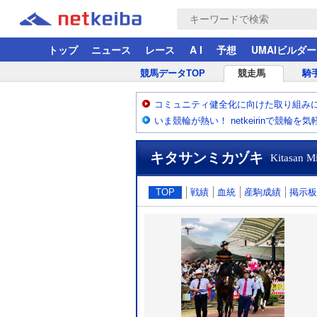
トップ
ニュース
レース
A I
予想
UMAIビルダー
競馬データTOP
競走馬
騎
コミュニティ健全化に向けた取り組み
いま競輪が熱い！ netkeirinで競輪を
キタサンミカヅキ
Kitasan M
TOP
戦績
血統
産駒成績
掲示板