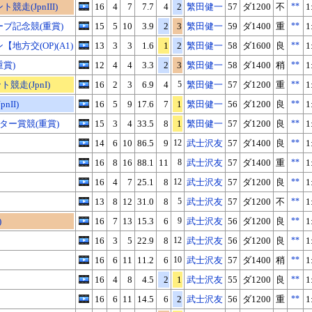
競走(JpnIII)
16
4
7
7.7
4
2
繁田健一
57
ダ1200
不
**
1
ブ記念競(重賞)
15
5
10
3.9
2
3
繁田健一
59
ダ1400
重
**
1
地方交(OP)(A1)
13
3
3
1.6
1
2
繁田健一
58
ダ1600
良
**
1
重賞)
12
4
4
3.3
2
3
繁田健一
58
ダ1400
稍
**
1
競走(JpnI)
16
2
3
6.9
4
5
繁田健一
57
ダ1200
重
**
1
nII)
16
5
9
17.6
7
1
繁田健一
56
ダ1200
良
**
1
ター賞競(重賞)
15
3
4
33.5
8
1
繁田健一
57
ダ1200
良
**
1
14
6
10
86.5
9
12
武士沢友
57
ダ1400
良
**
1
16
8
16
88.1
11
8
武士沢友
57
ダ1400
重
**
1
16
4
7
25.1
8
12
武士沢友
57
ダ1200
良
**
1
13
8
12
31.0
8
5
武士沢友
57
ダ1200
不
**
1
)
16
7
13
15.3
6
9
武士沢友
56
ダ1200
良
**
1
16
3
5
22.9
8
12
武士沢友
56
ダ1200
良
**
1
16
6
11
11.2
6
10
武士沢友
57
ダ1400
稍
**
1
16
4
8
4.5
2
1
武士沢友
55
ダ1200
良
**
1
16
6
11
14.5
6
2
武士沢友
56
ダ1200
重
**
1