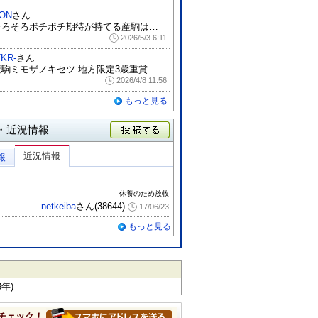
ON
さん
そろそろボチボチ期待が持てる産駒は中央挑...
2026/5/3 6:11
TKR-
さん
産駒ミモザノキセツ 地方限定3歳重賞 ネ...
2026/4/8 11:56
もっと見る
・近況情報
投稿する
近況情報
報
休養のため放牧
netkeiba
さん(38644)
17/06/23
もっと見る
年)
チェック！