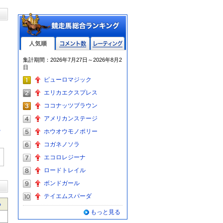
人気順
コメント数
レーティン
集計期間：2026年7月27日～2026年8月2
グ
日
ピューロマジック
エリカエクスプレス
ココナッツブラウン
アメリカンステージ
る
ホウオウモノポリー
コガネノソラ
エコロレジーナ
ロードトレイル
ボンドガール
テイエムスパーダ
る
もっと見る