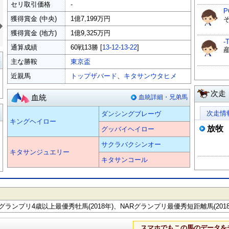
セリ取引価格
-
P
»
獲得賞金 (中央)
1億7,199万円
獲得賞金 (地方)
1億9,325万円
-
通算成績
60戦13勝 [
13-12-13-22
]
覧
主な勝鞍
東京盃
近親馬
トップザバード
、
キタサンウタヒメ
次走
血統
血統詳細・兄弟馬
る
次走情
ダンシングブレーヴ
キングヘイロー
放牧
グッバイヘイロー
サクラバクシンオー
キタサンジュエリー
キタサンコール
Rグランプリ4歳以上最優秀牡馬(2018年)、NARグランプリ最優秀短距離馬(2018
スマホでもこの馬のデータを