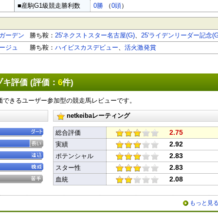
■産駒G1級競走勝利数
0勝
（
0頭
）
ガーデン
勝ち鞍：
25'ネクストスター名古屋(G)
、
25'ライデンリーダー記念(G
ージュ
勝ち鞍：
ハイビスカスデビュー
、
活火激発賞
キ評価 (評価：
6
件)
価できるユーザー参加型の競走馬レビューです。
netkeibaレーティング
2.75
総合評価
2.92
実績
2.83
ポテンシャル
2.83
スター性
2.08
血統
もっと見