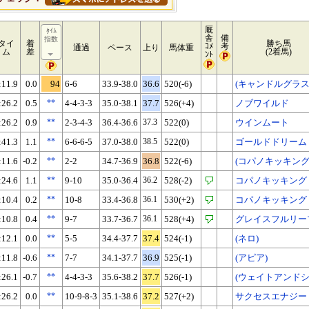
厩
ﾀｲﾑ
舎
備
指数
タイ
着
勝ち馬
ｺﾒ
考
通過
ペース
上り
馬体重
ム
差
(2着馬)
ﾝﾄ
:11.9
0.0
94
6-6
33.9-38.0
36.6
520(-6)
(キャンドルグラス
:26.2
0.5
**
4-4-3-3
35.0-38.1
37.7
526(+4)
ノブワイルド
:26.2
0.9
**
2-3-4-3
36.4-36.6
37.3
522(0)
ウインムート
:41.3
1.1
**
6-6-6-5
37.0-38.0
38.5
522(0)
ゴールドドリーム
:11.6
-0.2
**
2-2
34.7-36.9
36.8
522(-6)
(コパノキッキング
:24.6
1.1
**
9-10
35.0-36.4
36.2
528(-2)
コパノキッキング
:10.4
0.2
**
10-8
33.4-36.8
36.1
530(+2)
コパノキッキング
:10.8
0.4
**
9-7
33.7-36.7
36.1
528(+4)
グレイスフルリー
:12.1
0.0
**
5-5
34.4-37.7
37.4
524(-1)
(ネロ)
:11.8
-0.6
**
7-7
34.1-37.7
36.9
525(-1)
(アピア)
:26.1
-0.7
**
4-4-3-3
35.6-38.2
37.7
526(-1)
(ウェイトアンドシ
:26.2
0.0
**
10-9-8-3
35.1-38.6
37.2
527(+2)
サクセスエナジー