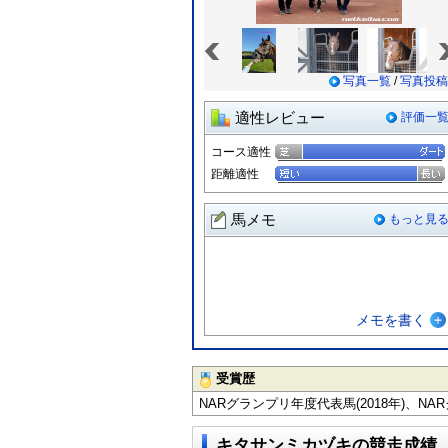
«
写真一覧
/
写真投稿
適性レビュー
評価一
コース適性
距離適性
馬メモ
もっと見
メモを書く
受賞歴
NARグランプリ年度代表馬(2018年)、NA
キタサンミカヅキの競走成績