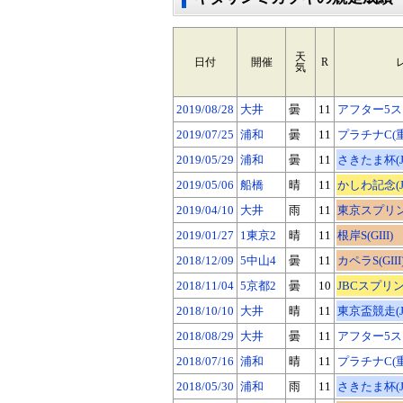
天
日付
開催
R
気
2019/08/28
大井
曇
11
アフター5ス
2019/07/25
浦和
曇
11
プラチナC(
2019/05/29
浦和
曇
11
さきたま杯(Jp
2019/05/06
船橋
晴
11
かしわ記念(Jp
2019/04/10
大井
雨
11
東京スプリント
2019/01/27
1東京2
晴
11
根岸S(GIII)
2018/12/09
5中山4
曇
11
カペラS(GIII
2018/11/04
5京都2
曇
10
JBCスプリント
2018/10/10
大井
晴
11
東京盃競走(Jp
2018/08/29
大井
曇
11
アフター5ス
2018/07/16
浦和
晴
11
プラチナC(
2018/05/30
浦和
雨
11
さきたま杯(Jp