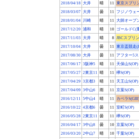
2018/04/18
大井
晴
11
東京スプリント
2018/03/07
大井
曇
11
フジノウェー
2018/01/04
川崎
晴
11
大師オープン【
2017/12/20
浦和
晴
10
ゴールドC(
2017/11/03
大井
晴
8
JBCスプリント
2017/10/04
大井
曇
11
東京盃競走(Jp
2017/08/30
大井
曇
11
アフター5ス
2017/06/17
3阪神5
晴
11
天保山S(OP)
2017/05/27
2東京11
晴
11
欅S(OP)
2017/04/29
3京都3
晴
11
天王山S(OP)
2017/04/09
3中山6
雨
11
京葉S(OP)
2016/12/11
5中山4
晴
11
カペラS(GIII
2016/10/22
4京都6
曇
11
室町S(OP)
2016/05/28
2東京11
曇
11
欅S(OP)
2016/04/17
3中山8
曇
10
京葉S(OP)
2016/03/20
2中山7
晴
10
千葉S(OP)