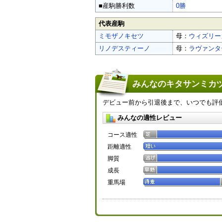
■産駒勝利数
0勝
代表産駒
ミモザノキセツ
母：
ウィズリー
リノデスティーノ
母：
ラヴァンタ
みんなのキタサンミカヅ
デビュー前から引退後まで、いつでも評
みんなの適性レビュー
コース適性
距離適性
脚質
成長
重馬場