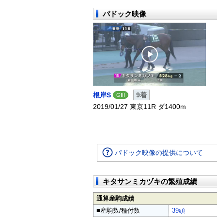
パドック映像
根岸S
9着
GIII
2019/01/27 東京11R ダ1400m
パドック映像の提供について
キタサンミカヅキの繁殖成績
通算産駒成績
■産駒数/種付数
39頭