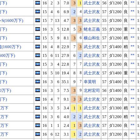
万下)
16
2
3
7.0
3
1
武士沢友
56
ダ1200
良
**
1
万下)
15
4
6
6.9
2
4
武士沢友
57
ダ1200
良
**
1
(1600万下)
15
7
13
4.7
3
3
武士沢友
55
ダ1200
良
**
1
万下)
16
3
5
12.8
5
3
蛯名正義
55
ダ1200
重
**
1
万下)
15
5
9
8.1
3
6
横山和生
57
ダ1200
稍
**
1
1600万下)
16
4
8
22.9
7
3
武士沢友
57
ダ1400
稍
**
1
600万下)
15
6
11
27.9
6
2
武士沢友
57
ダ1200
良
**
1
万下)
15
3
4
22.8
7
7
武士沢友
55
ダ1200
良
**
1
万下)
16
5
10
19.4
8
8
武士沢友
57
ダ1400
重
**
1
万下)
16
3
6
35.1
9
7
幸英明
57
ダ1400
良
**
1
0万下)
16
3
5
7.5
3
9
北村宏司
56
ダ1400
良
**
1
万下)
16
4
7
9.1
3
3
武士沢友
57
ダ1200
良
**
1
0万下
16
3
5
3.4
1
1
武士沢友
57
ダ1300
稍
**
1
0万下
16
3
6
4.0
2
2
武士沢友
57
ダ1200
稍
**
1
0万下
16
1
1
2.4
1
3
武士沢友
57
ダ1200
良
**
1
0万下
16
6
12
3.1
1
2
武士沢友
57
ダ1200
良
**
1