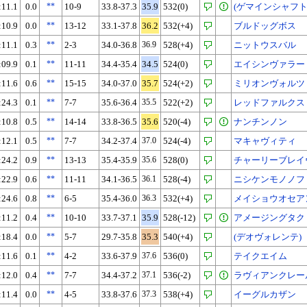
:11.1
0.0
**
10-9
33.8-37.3
35.9
532(0)
(ゲマインシャフト
:10.9
0.0
**
13-12
33.1-37.8
36.2
532(+4)
ブルドッグボス
:11.1
0.3
**
2-3
34.0-36.8
36.9
528(+4)
ニットウスバル
:09.9
0.1
**
11-11
34.4-35.4
34.5
524(0)
エイシンヴァラー
:11.6
0.6
**
15-15
34.0-37.0
35.7
524(+2)
ミリオンヴォルツ
:24.3
0.1
**
7-7
35.6-36.4
35.5
522(+2)
レッドファルクス
:10.8
0.5
**
14-14
33.8-36.5
35.6
520(-4)
ナンチンノン
:12.1
0.5
**
7-7
34.2-37.4
37.0
524(-4)
マキャヴィティ
:24.2
0.9
**
13-13
35.4-35.9
35.6
528(0)
チャーリーブレイ
:22.9
0.6
**
11-11
34.1-36.5
36.1
528(-4)
ニシケンモノノフ
:24.6
0.8
**
6-5
35.4-36.0
36.3
532(+4)
メイショウオセア
:11.2
0.4
**
10-10
33.7-37.1
35.9
528(-12)
アメージングタク
:18.4
0.0
**
5-7
29.7-35.8
35.3
540(+4)
(デオヴォレンテ)
:11.6
0.1
**
4-2
33.6-37.9
37.6
536(0)
テイクエイム
:12.0
0.4
**
7-7
34.4-37.2
37.1
536(-2)
ラヴィアンクレー
:11.4
0.0
**
4-5
33.8-37.6
37.3
538(+4)
イーグルカザン