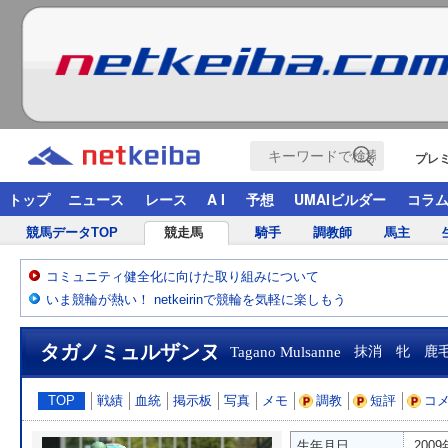
プレ
トップ
ニュース
レース
A I
予想
UMAIビルダー
コラ
競馬データTOP
競走馬
騎手
調教師
馬主
コミュニティ健全化に向けた取り組みについて
いま競輪が熱い！ netkeirinで競輪を気軽に楽しもう
タガノミュルザンヌ
Tagano Mulsanne
抹消 牝 鹿
TOP
戦績
血統
掲示板
写真
メモ
調教
短評
コ
生年月日
200