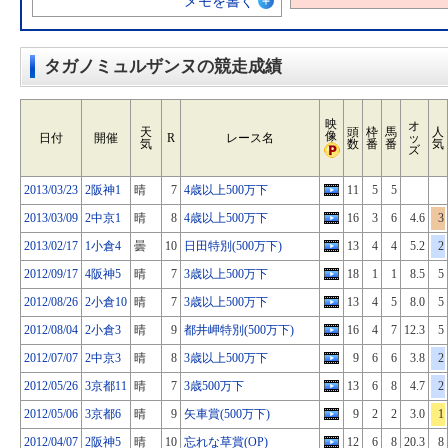
メモを書く
タガノミュルザンヌの競走成績
映
オ
天
頭
枠
馬
人
像
日付
開催
R
レース名
ッ
気
数
番
番
気
ズ
2013/03/23
2阪神1
晴
7
4歳以上500万下
11
5
5
2013/03/09
2中京1
晴
8
4歳以上500万下
16
3
6
4.6
3
2013/02/17
1小倉4
曇
10
日田特別(500万下)
13
4
4
5.2
2
2012/09/17
4阪神5
晴
7
3歳以上500万下
18
1
1
8.5
5
2012/08/26
2小倉10
晴
7
3歳以上500万下
13
4
5
8.0
5
2012/08/04
2小倉3
晴
9
都井岬特別(500万下)
16
4
7
12.3
5
2012/07/07
2中京3
晴
8
3歳以上500万下
9
6
6
3.8
2
2012/05/26
3京都11
晴
7
3歳500万下
13
6
8
4.7
2
2012/05/06
3京都6
晴
9
矢車賞(500万下)
9
2
2
3.0
1
2012/04/07
2阪神5
晴
10
忘れな草賞(OP)
12
6
8
20.3
8