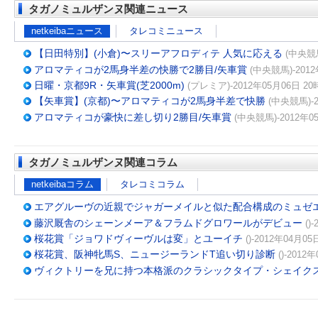
タガノミュルザンヌ関連ニュース
netkeibaニュース
タレコミニュース
【日田特別】(小倉)〜スリーアフロディテ 人気に応える
(中央競馬
アロマティコが2馬身半差の快勝で2勝目/矢車賞
(中央競馬)-2012
日曜・京都9R・矢車賞(芝2000m)
(プレミア)-2012年05月06日 20
【矢車賞】(京都)〜アロマティコが2馬身半差で快勝
(中央競馬)-2
アロマティコが豪快に差し切り2勝目/矢車賞
(中央競馬)-2012年0
タガノミュルザンヌ関連コラム
netkeibaコラム
タレコミコラム
エアグルーヴの近親でジャガーメイルと似た配合構成のミュゼ
藤沢厩舎のシェーンメーア＆フラムドグロワールがデビュー
()
桜花賞「ジョワドヴィーヴルは変」とユーイチ
()-2012年04月05
桜花賞、阪神牝馬S、ニュージーランドT追い切り診断
()-2012
ヴィクトリーを兄に持つ本格派のクラシックタイプ・シェイク