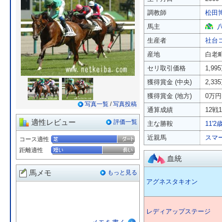
調教師
松田
馬主
生産者
社台
産地
白老
セリ取引価格
1,99
獲得賞金 (中央)
2,33
獲得賞金 (地方)
0万円
写真一覧
/
写真投稿
通算成績
12戦1
適性レビュー
評価一覧
主な勝鞍
11'
近親馬
スマ
コース適性
距離適性
血統
馬メモ
もっと見る
アグネスタキオン
レディアップステージ