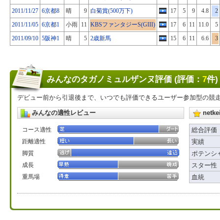
2011/11/27
6京都8
晴
9
白菊賞(500万下)
17
5
9
4.8
2
2011/11/05
6京都1
小雨
11
KBSファンタジーS(GIII)
17
6
11
11.0
5
2011/09/10
5阪神1
晴
5
2歳新馬
15
6
11
6.6
3
みんなのタガノミュルザンヌ評価 (評価：
7
件)
デビュー前から引退後まで、いつでも評価できるユーザー参加型の競
みんなの適性レビュー
net
コース適性
総合評価
距離適性
実績
脚質
ポテンシ
成長
スター性
重馬場
血統