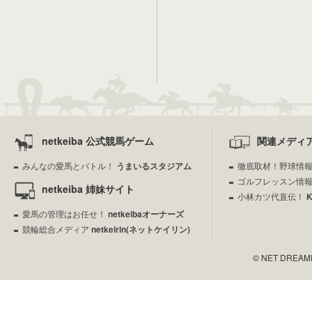
netkeiba 公式競馬ゲーム
関連メディ
みんなの愛馬とバトル！
うまいるスタジアム
徹底取材！野球情
ゴルフレッスン情
netkeiba 姉妹サイト
小林カツ代直伝！
愛馬の管理はお任せ！
netkeibaオーナーズ
競輪総合メディア
netkeirin(ネットケイリン)
© NET DREAMERS