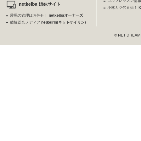
ゴルフレッスン情
netkeiba 姉妹サイト
小林カツ代直伝！
愛馬の管理はお任せ！
netkeibaオーナーズ
競輪総合メディア
netkeirin(ネットケイリン)
© NET DREAMERS