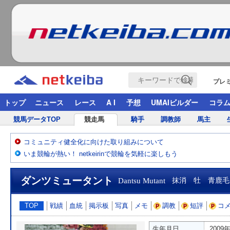
プレ
トップ
ニュース
レース
A I
予想
UMAIビルダー
コラ
競馬データTOP
競走馬
騎手
調教師
馬主
コミュニティ健全化に向けた取り組みについて
いま競輪が熱い！ netkeirinで競輪を気軽に楽しもう
ダンツミュータント
Dantsu Mutant
抹消 牡 青鹿毛
TOP
戦績
血統
掲示板
写真
メモ
調教
短評
コ
生年月日
2009