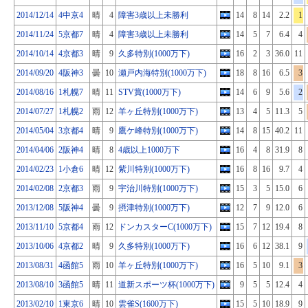
2014/12/14
4中京4
晴
4
障害3歳以上未勝利
14
8
14
2.2
1
2014/11/24
5京都7
晴
4
障害3歳以上未勝利
14
5
7
6.4
4
2014/10/14
4京都3
晴
9
久多特別(1000万下)
16
2
3
36.0
11
2014/09/20
4阪神3
曇
10
瀬戸内海特別(1000万下)
18
8
16
6.5
3
2014/08/16
1札幌7
晴
11
STV賞(1000万下)
14
6
9
5.6
2
2014/07/27
1札幌2
雨
12
羊ヶ丘特別(1000万下)
13
4
5
11.3
5
2014/05/04
3京都4
晴
9
鷹ケ峰特別(1000万下)
14
8
15
40.2
11
2014/04/06
2阪神4
晴
8
4歳以上1000万下
16
4
8
31.9
8
2014/02/23
1小倉6
晴
12
紫川特別(1000万下)
16
8
16
9.7
4
2014/02/08
2京都3
雨
9
宇治川特別(1000万下)
15
3
5
15.0
6
2013/12/08
5阪神4
曇
9
摂津特別(1000万下)
12
7
9
12.0
6
2013/11/10
5京都4
雨
12
ドンカスターC(1000万下)
15
7
12
19.4
8
2013/10/06
4京都2
晴
9
久多特別(1000万下)
16
6
12
38.1
9
2013/08/31
4函館5
雨
10
羊ヶ丘特別(1000万下)
16
5
10
9.1
3
2013/08/10
3函館5
晴
11
道新スポーツ杯(1000万下)
9
5
5
12.4
4
2013/02/10
1東京6
晴
10
雲雀S(1600万下)
15
5
10
18.9
9