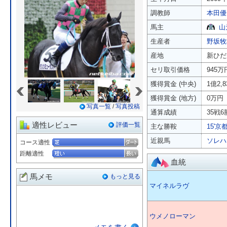
調教師
本田優
馬主
山
生産者
野坂牧
産地
新ひだ
セリ取引価格
945万
«
»
獲得賞金 (中央)
1億2,
獲得賞金 (地方)
0万円
写真一覧
/
写真投稿
通算成績
35戦6勝
適性レビュー
評価一覧
主な勝鞍
15'京
近親馬
ソレハ
コース適性
距離適性
血統
馬メモ
もっと見る
マイネルラヴ
ウメノローマン