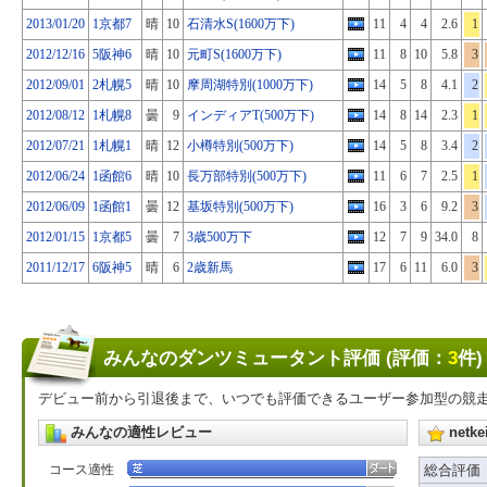
2013/01/20
1京都7
晴
10
石清水S(1600万下)
11
4
4
2.6
1
2012/12/16
5阪神6
晴
10
元町S(1600万下)
11
8
10
5.8
3
2012/09/01
2札幌5
晴
10
摩周湖特別(1000万下)
14
5
8
4.1
2
2012/08/12
1札幌8
曇
9
インディアT(500万下)
14
8
14
2.3
1
2012/07/21
1札幌1
晴
12
小樽特別(500万下)
14
5
8
3.4
2
2012/06/24
1函館6
晴
10
長万部特別(500万下)
11
6
7
2.5
1
2012/06/09
1函館1
曇
12
基坂特別(500万下)
16
3
6
9.2
3
2012/01/15
1京都5
曇
7
3歳500万下
12
7
9
34.0
8
2011/12/17
6阪神5
晴
6
2歳新馬
17
6
11
6.0
3
みんなのダンツミュータント評価 (評価：
3
件)
デビュー前から引退後まで、いつでも評価できるユーザー参加型の競
みんなの適性レビュー
net
コース適性
総合評価