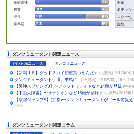
距離適性
実績
脚質
ポテンシ
成長
スター性
重馬場
血統
ダンツミュータント関連ニュース
netkeibaニュース
タレコミニュース
【新潟ＪＳ】グッドスカイ初重賞つかんだ
(中央競馬)-2017年08月
ダンツミュータント引退、乗馬に
(中央競馬)-2016年03月16日 17
【阪神スプリングJ】〜アップトゥデイトなど14頭が登録
(中央競
【中山大障害】〜サナシオンなど15頭が登録
(中央競馬)-2015年1
【京都ジャンプS】(京都)〜ダンツミュータントがゴール前捉
28分-
ダンツミュータント関連コラム