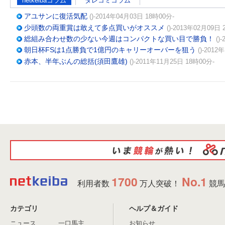
netkeibaコラム
タレコミコラム
アユサンに復活気配
()-2014年04月03日 18時00分-
少頭数の両重賞は敢えて多点買いがオススメ
()-2013年02月09日 
総組み合わせ数の少ない今週はコンパクトな買い目で勝負！
()
朝日杯FSは1点勝負で1億円のキャリーオーバーを狙う
()-2012
赤本、半年ぶんの総括(須田鷹雄)
()-2011年11月25日 18時00分-
1700
No.1
利用者数
万人突破！
競馬
カテゴリ
ヘルプ＆ガイド
ニュース
一口馬主
お知らせ