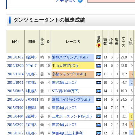
メモを書く
ダンツミュータントの競走成績
映
オ
天
頭
枠
馬
人
像
日付
開催
R
レース名
ッ
気
数
番
番
気
ズ
2016/03/12
1阪神5
晴
8
阪神スプリングJ(JGII)
13
3
3
29.9
4
2015/12/26
5中山7
晴
10
中山大障害(JGI)
14
6
9
43.8
9
2015/11/14
5京都3
曇
8
京都ジャンプS(JGIII)
11
1
1
6.2
3
2015/10/11
4京都2
曇
4
障害3歳以上OP
10
5
5
4.7
2
2015/08/15
1札幌5
曇
11
STV賞(1000万下)
14
1
1
10.3
5
2015/05/30
3京都11
晴
8
京都ハイジャンプ(JGII)
14
6
9
24.5
8
2015/05/02
1新潟1
晴
4
障害4歳以上OP
14
7
12
7.1
4
2015/04/04
2阪神3
曇
8
三木ホースランドJS(OP)
14
1
1
3.1
1
2015/02/22
2京都8
曇
4
障害4歳以上OP
14
2
2
5.4
3
2015/01/12
1京都5
晴
4
障害4歳以上未勝利
12
3
3
3.8
2