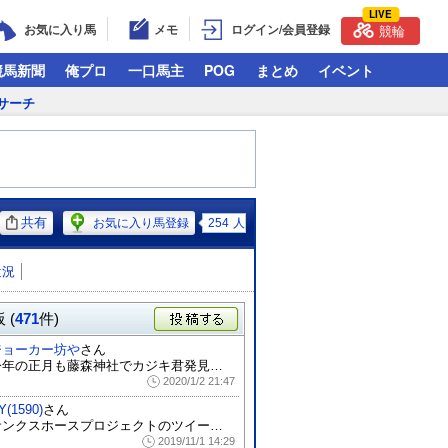
LIVE
お気に入り馬
メモ
ログイン/会員登録
競輪
競馬新聞
俺プロ
一口馬主
POG
まとめ
イベント
サーチ
共有
お気に入り馬登録
254
人
近況
 (
471
件)
投稿する
ジョーカー坊や
さん
今年の正月も藤森神社でカジキ君発見。 子...
2020/1/2 21:47
Y(1590)
さん
サンクスホースプロジェクトのツイートで紹...
2019/11/1 14:29