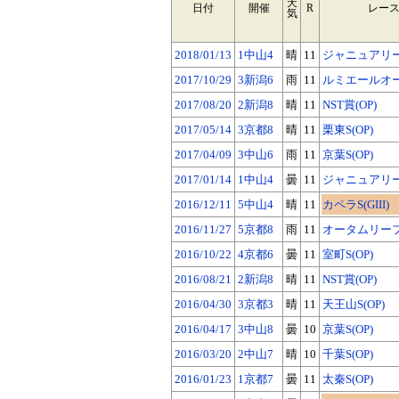
天
日付
開催
R
レー
気
2018/01/13
1中山4
晴
11
ジャニュアリーS
2017/10/29
3新潟6
雨
11
ルミエールオータ
2017/08/20
2新潟8
晴
11
NST賞(OP)
2017/05/14
3京都8
晴
11
栗東S(OP)
2017/04/09
3中山6
雨
11
京葉S(OP)
2017/01/14
1中山4
曇
11
ジャニュアリーS
2016/12/11
5中山4
晴
11
カペラS(GIII)
2016/11/27
5京都8
雨
11
オータムリーフS
2016/10/22
4京都6
曇
11
室町S(OP)
2016/08/21
2新潟8
晴
11
NST賞(OP)
2016/04/30
3京都3
晴
11
天王山S(OP)
2016/04/17
3中山8
曇
10
京葉S(OP)
2016/03/20
2中山7
晴
10
千葉S(OP)
2016/01/23
1京都7
曇
11
太秦S(OP)