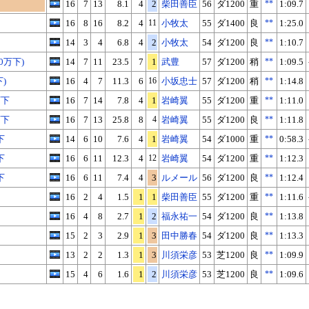
16
7
13
8.1
4
2
柴田善臣
56
ダ1200
重
**
1:09.7
16
8
16
8.2
4
11
小牧太
55
ダ1400
良
**
1:25.0
14
3
4
6.8
4
2
小牧太
54
ダ1200
良
**
1:10.7
0万下)
14
7
11
23.5
7
1
武豊
57
ダ1200
稍
**
1:09.5
下)
16
4
7
11.3
6
16
小坂忠士
57
ダ1200
稍
**
1:14.8
万下
16
7
14
7.8
4
1
岩崎翼
55
ダ1200
重
**
1:11.0
万下
16
7
13
25.8
8
4
岩崎翼
55
ダ1200
良
**
1:11.8
下
14
6
10
7.6
4
1
岩崎翼
54
ダ1000
重
**
0:58.3
下
16
6
11
12.3
4
12
岩崎翼
54
ダ1200
重
**
1:12.3
下
16
6
11
7.4
4
3
ルメール
56
ダ1200
良
**
1:12.4
16
2
4
1.5
1
1
柴田善臣
55
ダ1200
重
**
1:11.6
16
4
8
2.7
1
2
福永祐一
54
ダ1200
良
**
1:13.8
15
2
3
2.9
1
3
田中勝春
54
ダ1200
良
**
1:13.3
13
2
2
1.3
1
3
川須栄彦
53
芝1200
良
**
1:09.9
15
4
6
1.6
1
2
川須栄彦
53
芝1200
良
**
1:09.6