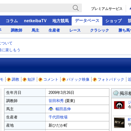
プレミアムサービス
データベース
コラム
netkeibaTV
地方競馬
ショップ
手
調教師
馬主
生産者
レース
クラシック
勝ち馬
について
気軽に楽しもう
モ
調教
短評
コメント
パドック映像
フォトパドック
生年月日
2009年3月26日
掲示板
調教師
笹田和秀
(栗東)
馬主
幅田昌伸
生産者
千代田牧場
R
産地
新ひだか町