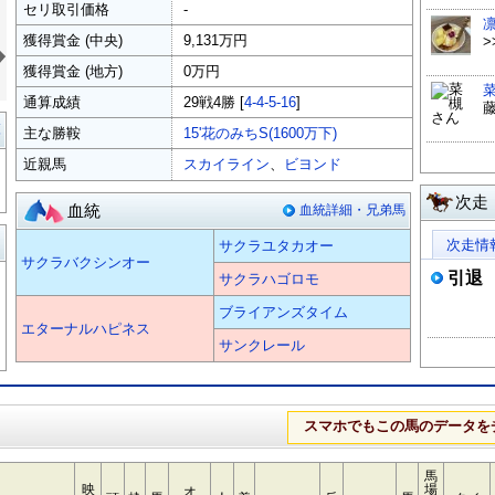
セリ取引価格
-
»
獲得賞金 (中央)
9,131万円
>
獲得賞金 (地方)
0万円
通算成績
29戦4勝 [
4-4-5-16
]
覧
主な勝鞍
15'花のみちS(1600万下)
近親馬
スカイライン
、
ビヨンド
次走
血統
血統詳細・兄弟馬
る
次走情
サクラユタカオー
サクラバクシンオー
引退
サクラハゴロモ
ブライアンズタイム
エターナルハピネス
サンクレール
スマホでもこの馬のデータを
馬
映
場
オ