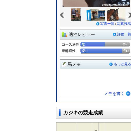
«
写真一覧
/
写真投稿
適性レビュー
評価一
コース適性
距離適性
馬メモ
もっと見
メモを書く
カジキの競走成績