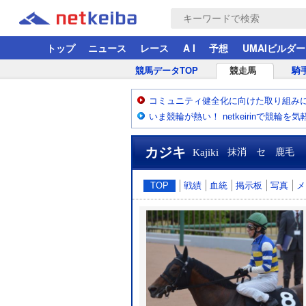
トップ
ニュース
レース
A I
予想
UMAIビルダー
競馬データTOP
競走馬
騎
コミュニティ健全化に向けた取り組み
いま競輪が熱い！ netkeirinで競輪を
カジキ
Kajiki
抹消 セ 鹿毛
TOP
戦績
血統
掲示板
写真
メ