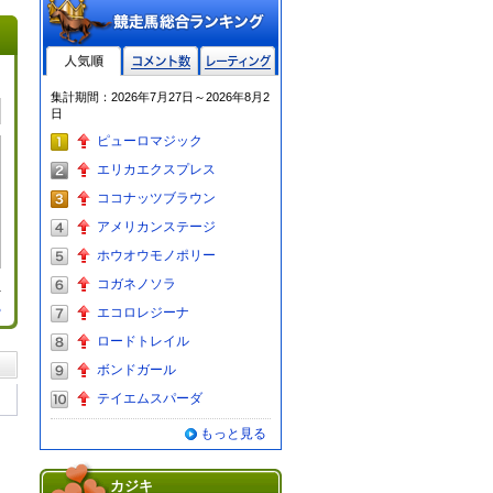
人気順
コメント数
レーティン
集計期間：2026年7月27日～2026年8月2
グ
日
ピューロマジック
エリカエクスプレス
ココナッツブラウン
アメリカンステージ
ホウオウモノポリー
コガネノソラ
る
エコロレジーナ
ロードトレイル
ボンドガール
テイエムスパーダ
もっと見る
カジキ