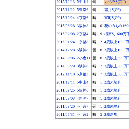
2015/12/13
5中山4
曇
11
カペラS(GIII)
2015/11/22
5東京6
曇
11
霜月S(OP)
2015/10/24
4京都6
晴
11
室町S(OP)
2015/06/28
3阪神8
晴
10
花のみちS(160
2015/02/08
2京都4
晴
9
橿原S(1600万
2015/01/24
1京都8
晴
12
4歳以上1000
2014/12/28
5阪神8
曇
8
3歳以上1000
2014/09/06
2小倉11
曇
8
3歳以上500万
2014/06/29
3阪神8
晴
7
3歳以上500万
2012/11/10
5京都3
晴
7
3歳以上500万
2011/12/11
5中山4
晴
1
2歳未勝利
2011/09/25
5阪神6
晴
1
2歳未勝利
2011/09/03
4新潟7
晴
1
2歳未勝利
2011/08/20
4小倉7
曇
1
2歳未勝利
2011/07/31
4小倉2
晴
5
2歳新馬