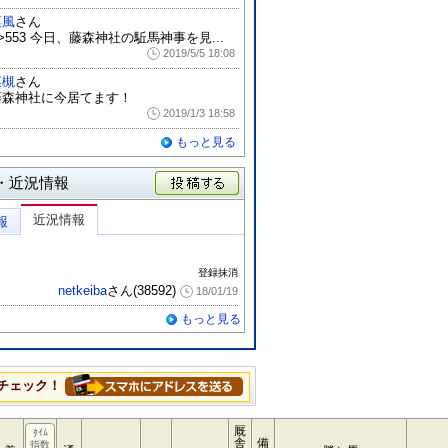
凛風
さん
>553 今日、藤森神社の駈馬神事を見...
2019/5/5 18:08
菜槻
さん
藤森神社に今居てます！
2019/1/3 18:58
もっと見る
・近況情報
投稿する
近況情報
報
登録抹消
netkeiba
さん(38592)
18/01/19
もっと見る
チェック！
厩
ﾀｲﾑ
舎
備
指数