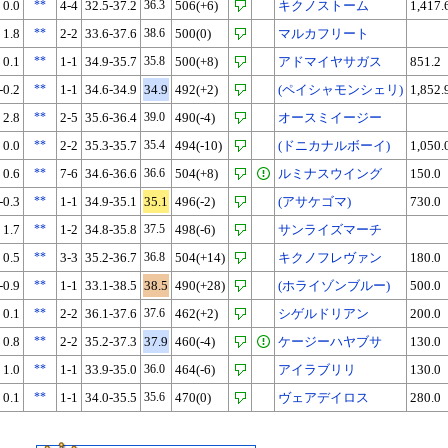
0.0
**
4-4
32.5-37.2
36.3
506(+6)
キクノストーム
1,417.
1.8
**
2-2
33.6-37.6
38.6
500(0)
マルカフリート
0.1
**
1-1
34.9-35.7
35.8
500(+8)
アドマイヤサガス
851.2
-0.2
**
1-1
34.6-34.9
34.9
492(+2)
(ペイシャモンシェリ)
1,852.
2.8
**
2-5
35.6-36.4
39.0
490(-4)
オースミイージー
0.0
**
2-2
35.3-35.7
35.4
494(-10)
(ドニカナルボーイ)
1,050.
0.6
**
7-6
34.6-36.6
36.6
504(+8)
ルミナスウイング
150.0
-0.3
**
1-1
34.9-35.1
35.1
496(-2)
(アサケゴマ)
730.0
1.7
**
1-2
34.8-35.8
37.5
498(-6)
サンライズマーチ
0.5
**
3-3
35.2-36.7
36.8
504(+14)
キクノフレヴァン
180.0
-0.9
**
1-1
33.1-38.5
38.5
490(+28)
(ホライゾンブルー)
500.0
0.1
**
2-2
36.1-37.6
37.6
462(+2)
シゲルドリアン
200.0
0.8
**
2-2
35.2-37.3
37.9
460(-4)
ケージーハヤブサ
130.0
1.0
**
1-1
33.9-35.0
36.0
464(-6)
アイラブリリ
130.0
0.1
**
1-1
34.0-35.5
35.6
470(0)
ヴェアデイロス
280.0