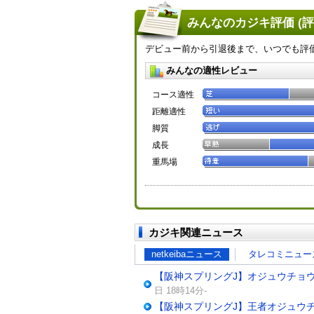
みんなのカジキ評価 (
デビュー前から引退後まで、いつでも評
みんなの適性レビュー
コース適性
距離適性
脚質
成長
重馬場
カジキ関連ニュース
netkeibaニュース
タレコミニュー
【阪神スプリングJ】オジュウチョウ
日 18時14分-
【阪神スプリングJ】王者オジュウチョ