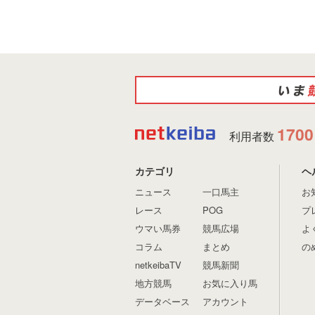
1700
利用者数
カテゴリ
ヘ
ニュース
一口馬主
お
レース
POG
プ
ウマい馬券
競馬広場
よ
コラム
まとめ
の
netkeibaTV
競馬新聞
地方競馬
お気に入り馬
データベース
アカウント