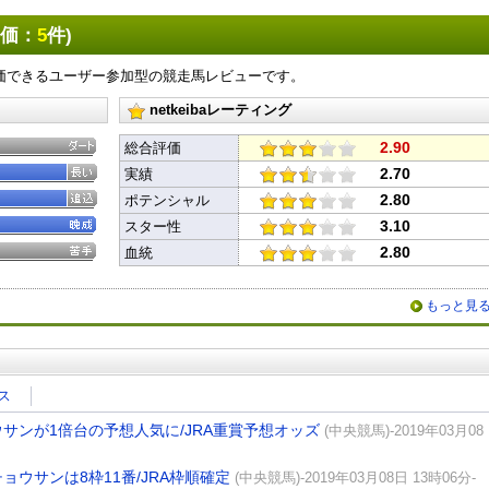
評価：
5
件)
X
Facebook
LINE
URLをコピー
価できるユーザー参加型の競走馬レビューです。
netkeibaレーティング
2.90
総合評価
2.70
実績
2.80
ポテンシャル
3.10
スター性
2.80
血統
もっと見
ス
サンが1倍台の予想人気に/JRA重賞予想オッズ
(中央競馬)-2019年03月08
ウサンは8枠11番/JRA枠順確定
(中央競馬)-2019年03月08日 13時06分-