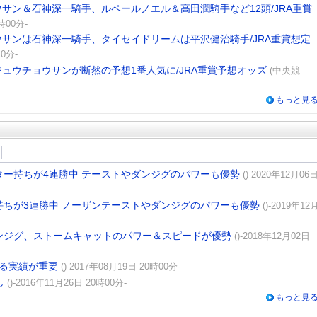
サン＆石神深一騎手、ルペールノエル＆高田潤騎手など12頭/JRA重賞
時00分-
サンは石神深一騎手、タイセイドリームは平沢健治騎手/JRA重賞想定
0分-
ュウチョウサンが断然の予想1番人気に/JRA重賞予想オッズ
(中央競
もっと見
ター持ちが4連勝中 テーストやダンジグのパワーも優勢
()-2020年12月06
持ちが3連勝中 ノーザンテーストやダンジグのパワーも優勢
()-2019年12
ンジグ、ストームキャットのパワー＆スピードが優勢
()-2018年12月02日
ける実績が重要
()-2017年08月19日 20時00分-
し
()-2016年11月26日 20時00分-
もっと見