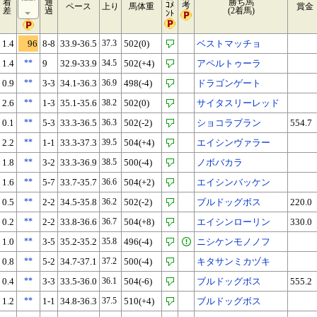
着
通
勝ち馬
ｺﾒ
考
ペース
上り
馬体重
賞金
差
過
(2着馬)
ﾝﾄ
1.4
96
8-8
33.9-36.5
37.3
502(0)
ベストマッチョ
1.4
**
9
32.9-33.9
34.5
502(+4)
アペルトゥーラ
0.9
**
3-3
34.1-36.3
36.9
498(-4)
ドラゴンゲート
2.6
**
1-3
35.1-35.6
38.2
502(0)
サイタスリーレッド
0.1
**
5-3
33.3-36.5
36.3
502(-2)
ショコラブラン
554.7
2.2
**
1-1
33.3-37.3
39.5
504(+4)
エイシンヴァラー
1.8
**
3-2
33.3-36.9
38.5
500(-4)
ノボバカラ
1.6
**
5-7
33.7-35.7
36.6
504(+2)
エイシンバッケン
0.5
**
2-2
34.5-35.8
36.2
502(-2)
ブルドッグボス
220.0
0.2
**
2-2
33.8-36.6
36.7
504(+8)
エイシンローリン
330.0
1.0
**
3-5
35.2-35.2
35.8
496(-4)
ニシケンモノノフ
0.8
**
5-2
34.7-37.1
37.2
500(-4)
キタサンミカヅキ
0.4
**
3-3
33.5-36.0
36.1
504(-6)
ブルドッグボス
555.2
1.2
**
1-1
34.8-36.3
37.5
510(+4)
ブルドッグボス