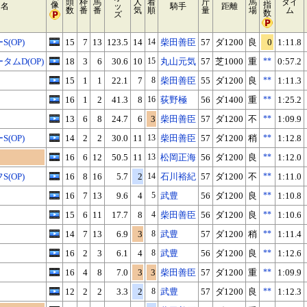
頭
枠
馬
人
着
斤
馬
タイ
像
指
ス名
ッ
騎手
距離
数
番
番
気
順
量
場
ム
数
ズ
(OP)
15
7
13
123.5
14
14
柴田善臣
57
ダ1200
良
0
1:11.8
ムD(OP)
18
3
6
30.6
10
15
丸山元気
57
芝1000
重
**
0:57.2
15
1
1
22.1
7
8
柴田善臣
55
ダ1200
良
**
1:11.3
16
1
2
41.3
8
16
荻野極
56
ダ1400
重
**
1:25.2
13
6
8
24.7
6
3
柴田善臣
57
ダ1200
不
**
1:09.9
(OP)
14
2
2
30.0
11
13
柴田善臣
57
ダ1200
稍
**
1:12.8
16
6
12
50.5
11
13
松岡正海
56
ダ1200
良
**
1:12.0
(OP)
16
8
16
5.7
2
14
石川裕紀
57
ダ1200
不
**
1:11.0
16
7
13
9.6
4
5
武豊
56
ダ1200
良
**
1:10.8
15
6
11
17.7
8
4
柴田善臣
56
ダ1200
良
**
1:10.6
14
7
13
6.9
3
8
武豊
57
ダ1200
稍
**
1:11.4
16
2
3
6.1
4
8
武豊
56
ダ1200
良
**
1:12.6
16
4
8
7.0
3
3
柴田善臣
57
ダ1200
重
**
1:09.9
12
2
2
3.3
2
8
武豊
57
ダ1200
良
**
1:12.3