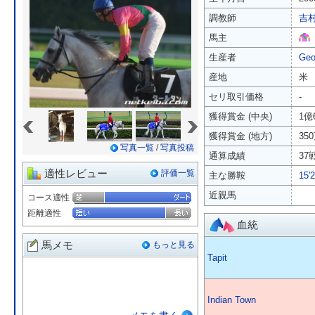
調教師
吉
馬主
生産者
Geo
産地
米
セリ取引価格
-
«
»
獲得賞金 (中央)
1億
獲得賞金 (地方)
35
写真一覧
/
写真投稿
通算成績
37
適性レビュー
評価一覧
主な勝鞍
15
近親馬
コース適性
距離適性
血統
馬メモ
もっと見る
Tapit
Indian Town