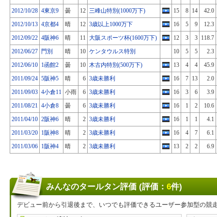
2012/10/28
4東京9
曇
12
三峰山特別(1000万下)
15
8
14
42.0
2012/10/13
4京都4
晴
12
3歳以上1000万下
16
5
9
12.3
2012/09/22
4阪神6
晴
11
大阪スポーツ杯(1600万下)
12
3
3
118.7
2012/06/27
門別
晴
10
ケンタウルス特別
10
5
5
2.3
2012/06/10
1函館2
曇
10
木古内特別(500万下)
13
4
4
45.9
2011/09/24
5阪神5
晴
6
3歳未勝利
16
7
13
2.0
2011/09/03
4小倉11
小雨
6
3歳未勝利
16
3
6
3.9
2011/08/21
4小倉8
曇
6
3歳未勝利
16
1
2
10.6
2011/04/10
2阪神6
晴
2
3歳未勝利
16
1
1
4.1
2011/03/20
1阪神8
晴
2
3歳未勝利
16
4
7
6.1
2011/03/06
1阪神4
晴
2
3歳未勝利
13
2
2
6.9
みんなのタールタン評価 (評価：
6
件)
デビュー前から引退後まで、いつでも評価できるユーザー参加型の競