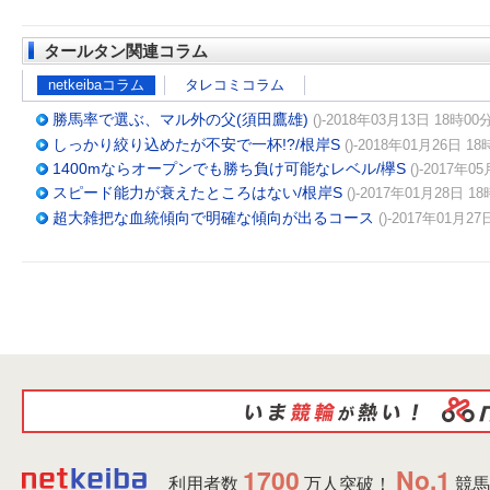
タールタン関連コラム
netkeibaコラム
タレコミコラム
勝馬率で選ぶ、マル外の父(須田鷹雄)
()-2018年03月13日 18時00分
しっかり絞り込めたが不安で一杯!?/根岸S
()-2018年01月26日 18
1400mならオープンでも勝ち負け可能なレベル/欅S
()-2017年0
スピード能力が衰えたところはない/根岸S
()-2017年01月28日 18
超大雑把な血統傾向で明確な傾向が出るコース
()-2017年01月27
1700
No.1
利用者数
万人突破！
競馬