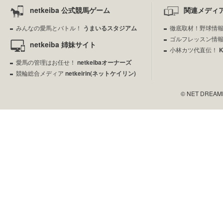
netkeiba 公式競馬ゲーム
関連メディ
みんなの愛馬とバトル！
うまいるスタジアム
徹底取材！野球情
ゴルフレッスン情
netkeiba 姉妹サイト
小林カツ代直伝！
愛馬の管理はお任せ！
netkeibaオーナーズ
競輪総合メディア
netkeirin(ネットケイリン)
© NET DREAMERS