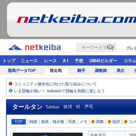
プレ
トップ
ニュース
レース
A I
予想
UMAIビルダー
コラ
競馬データTOP
競走馬
騎手
調教師
馬主
コミュニティ健全化に向けた取り組みについて
いま競輪が熱い！ netkeirinで競輪を気軽に楽しもう
タールタン
Tahltan
抹消 牡 芦毛
TOP
戦績
血統
掲示板
写真
メモ
調教
短評
コ
生年月日
20