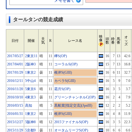
メモを書く
タールタンの競走成績
映
オ
天
頭
枠
馬
像
日付
開催
R
レース名
ッ
気
数
番
番
ズ
2017/05/27
2東京11
晴
11
欅S(OP)
16
7
13
42.6
2017/04/01
2阪神3
晴
11
コーラルS(OP)
15
7
13
16.8
2017/01/29
1東京2
曇
11
根岸S(GIII)
16
6
11
32.7
2016/12/11
5中山4
晴
11
カペラS(GIII)
16
5
9
7.0
2016/11/20
5東京6
晴
11
霜月S(OP)
16
3
5
3.7
2016/10/10
4東京3
曇
11
グリーンチャンネルC(OP)
16
2
4
7.9
2016/03/15
高知
晴
5
黒船賞[指定交流](JpnIII)
12
2
2
5.2
2016/01/31
1東京2
晴
11
根岸S(GIII)
16
4
8
11.9
2015/12/27
5阪神8
晴
12
2015ファイナルS(OP)
16
3
5
22.3
2015/11/29
5京都9
曇
11
オータムリーフS(OP)
10
6
6
6.6