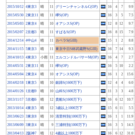
2015/10/12
4東京3
晴
11
グリーンチャンネルC(OP)
16
4
7
9.9
2015/05/30
2東京11
晴
11
欅S(OP)
16
3
5
7.5
2015/05/03
2東京4
晴
10
オアシスS(OP)
12
8
12
9.7
2015/02/07
2京都3
晴
11
すばるS(OP)
16
8
15
7.9
2014/12/14
4中山4
晴
11
カペラS(GIII)
15
1
2
8.8
2014/11/15
5東京3
晴
11
東京中日S杯武蔵野S(GIII)
16
7
14
9.3
2014/10/13
4東京3
小雨
11
エルコンドルパサーM(OP)
16
4
7
2.7
2014/05/31
2東京11
晴
11
欅S(OP)
16
5
10
2.2
2014/05/04
2東京4
晴
10
オアシスS(OP)
16
1
2
15.6
2014/02/18
1東京5
晴
10
銀蹄S(1600万下)
12
4
4
6.0
2014/01/26
1京都9
晴
10
山科S(1600万下)
11
3
3
4.8
2013/11/17
5京都6
晴
12
貴船S(1600万下)
16
6
12
10.7
2013/10/14
4東京5
晴
12
3歳以上1000万下
15
6
11
5.5
2013/06/23
3東京8
晴
10
清里特別(1000万下)
16
1
1
11.9
2013/06/09
3東京4
晴
9
三浦特別(1000万下)
16
3
5
14.3
2013/04/13
2阪神7
晴
12
4歳以上1000万下
16
6
12
31.0