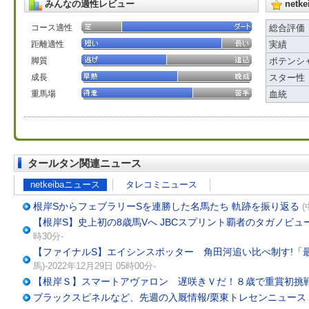
みんなの適性レビュー
net
コース適性
総合評価
距離適性
実績
脚質
ポテンシ
成長
スター性
重馬場
血統
タールタン関連ニュース
netkeibaニュース
タレコミニュース
根岸SからフェブラリーSを連勝した名馬たち 軌跡を振り返る
(
【根岸S】史上初の8歳馬Vへ JBCスプリント覇者のタガノビュ
時30分-
【ファイナルS】エイシンスポッター 角田河追い比べ制す!「
馬)-2022年12月29日 05時00分-
【根岸Ｓ】スマートアヴァロン 遅咲きＶだ！８歳で重賞初挑
ブラックスピネルなど、先週の入厩情報/栗東トレセンニュース