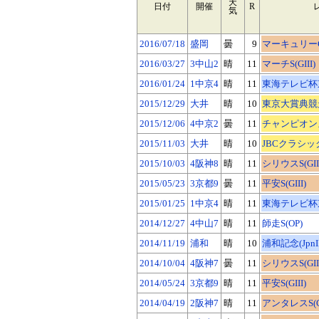
天
日付
開催
R
気
2016/07/18
盛岡
曇
9
マーキュリーC(J
2016/03/27
3中山2
晴
11
マーチS(GIII)
2016/01/24
1中京4
晴
11
東海テレビ杯東海
2015/12/29
大井
晴
10
東京大賞典競走
2015/12/06
4中京2
曇
11
チャンピオンズ
2015/11/03
大井
晴
10
JBCクラシック
2015/10/03
4阪神8
晴
11
シリウスS(GIII
2015/05/23
3京都9
曇
11
平安S(GIII)
2015/01/25
1中京4
晴
11
東海テレビ杯東海
2014/12/27
4中山7
晴
11
師走S(OP)
2014/11/19
浦和
晴
10
浦和記念(JpnII
2014/10/04
4阪神7
曇
11
シリウスS(GIII
2014/05/24
3京都9
晴
11
平安S(GIII)
2014/04/19
2阪神7
晴
11
アンタレスS(GI