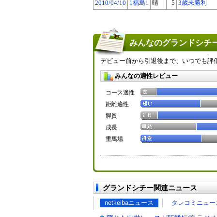
2010/04/10
1福島1
晴
5
3歳未勝利
みんなのグランドシチー
デビュー前から引退後まで、いつでも評
みんなの適性レビュー
コース適性
距離適性
脚質
成長
重馬場
グランドシチー関連ニュース
netkeibaニュース
タレコミニュー