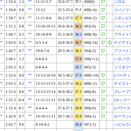
**
1:52.4
1.2
**
11-11-5-7
35.6-37.7
38.5
498(0)
ソロル
**
1:36.8
0.8
**
15-13
35.5-35.4
35.4
498(+4)
コパノリ
**
1:50.7
0.3
**
11-11-9-6
36.2-37.9
37.3
494(+2)
ニホンピ
**
1:51.2
0.8
**
15-16-16-15
36.8-36.6
36.2
492(-6)
ベルシャ
**
1:49.7
0.5
**
10-10-9-9
35.3-36.8
36.3
498(+8)
ブライト
**
2:03.6
0.2
**
6-5-3-4
34.8-36.8
36.7
490(-14)
ケイアイ
**
1:42.7
0.7
**
10-8-7-6
29.3-36.3
36.1
504(-2)
フリート
2:06.1
1.2
6-6-6-5
37.9
506(+11)
ハタノヴ
2:03.3
0.2
6-6-4-4
36.7
495(-3)
ソリタリ
**
1:52.6
0.0
**
13-13-10-10
36.5-38.2
37.0
498(+10)
(バーディ
**
2:03.5
0.2
**
15-15-15-15
35.5-37.4
36.2
488(+2)
ナイスミ
**
1:51.6
0.6
**
13-13-15-14
36.0-38.2
37.1
486(-8)
グレープ
**
1:51.5
-0.4
**
11-11-11-11
35.8-38.4
37.7
494(-6)
(ホッコー
**
1:52.4
-0.1
**
4-4-4-4
37.4-37.1
36.8
500(-6)
(パワース
**
1:42.9
0.7
**
10-10-11-11
29.7-36.3
35.8
506(-1)
ローマン
2:02.7
0.6
8-10-4-2
36.8
507(-1)
シビルウ