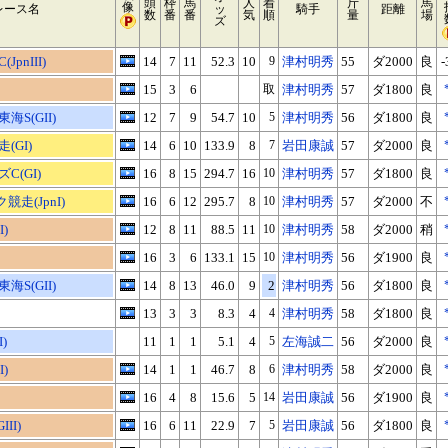
頭
枠
馬
人
着
斤
馬
像
レース名
ッ
騎手
距離
数
番
番
気
順
量
場
ズ
pnIII)
14
7
11
52.3
10
9
津村明秀
55
ダ2000
良
-
15
3
6
取
津村明秀
57
ダ1800
良
S(GII)
12
7
9
54.7
10
5
津村明秀
56
ダ1800
良
(GI)
14
6
10
133.9
8
7
岩田康誠
57
ダ2000
良
C(GI)
16
8
15
294.7
16
10
津村明秀
57
ダ1800
良
競走(JpnI)
16
6
12
295.7
8
10
津村明秀
57
ダ2000
不
)
12
8
11
88.5
11
10
津村明秀
58
ダ2000
稍
16
3
6
133.1
15
10
津村明秀
56
ダ1900
良
S(GII)
14
8
13
46.0
9
2
津村明秀
56
ダ1800
良
13
3
3
8.3
4
4
津村明秀
58
ダ1800
良
)
11
1
1
5.1
4
5
左海誠二
56
ダ2000
良
)
14
1
1
46.7
8
6
津村明秀
58
ダ2000
良
16
4
8
15.6
5
14
岩田康誠
56
ダ1900
良
II)
16
6
11
22.9
7
5
岩田康誠
56
ダ1800
良