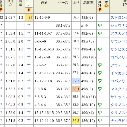
タイ
着
勝
指
ｺﾒ
考
通過
ペース
上り
馬体重
ム
差
(
数
ﾝﾄ
33
2:03.7
1.3
87
12-10-9-9
36.3
483(-9)
ストロン
**
**
38.1-37.3
計不
ショウナ
**
1:53.4
1.5
**
11-11-10-7
37.8-36.8
37.4
492(-3)
アスカノ
**
2:05.0
2.0
**
6-6-5-6
36.7-37.8
38.9
495(+5)
サウンド
**
1:51.5
1.1
**
16-16-13-13
35.5-37.9
37.9
490(-10)
サンビス
**
2:07.5
3.1
**
13-12-7-9
36.8-37.0
39.3
500(+20)
コパノリ
**
2:07.0
2.4
**
8-8-2-2
35.4-37.6
39.8
480(0)
アウォー
**
1:56.5
1.4
**
15-15-11-13
29.4-36.7
37.1
480(-10)
インカン
**
1:51.6
0.7
**
12-12-10-8
36.7-37.5
37.5
490(-8)
コパノリ
**
1:53.7
0.9
**
8-8-8-6
36.1-38.8
38.1
498(-3)
マスクト
**
2:08.5
0.7
**
5-5-5-3
36.4-38.8
39.3
501(+21)
サミット
**
2:04.3
0.5
**
4-3-4-4
36.4-35.8
35.9
480(-10)
クリノス
**
1:58.0
1.4
**
15-15-16-15
29.5-36.5
36.7
490(+4)
クリノス
**
1:51.8
0.3
**
13-12-11-10
36.8-37.0
36.3
486(-12)
ナムラビ