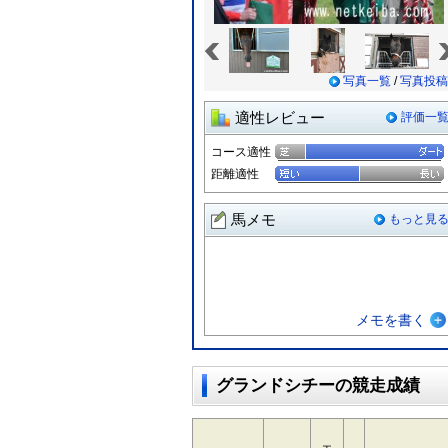
«
写真一覧
/
写真投稿
適性レビュー
評価一
コース適性
距離適性
馬メモ
もっと見
メモを書く
グランドシチーの競走成績