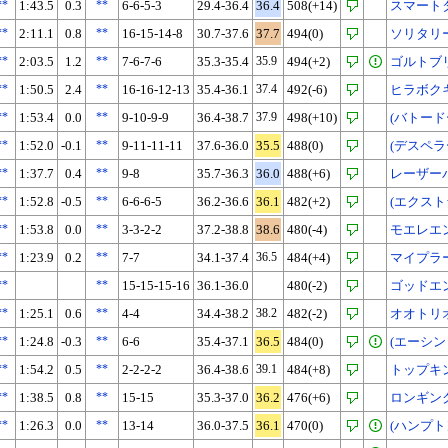
**
1:43.5
0.3
**
6-6-5-3
29.4-36.4
36.4
508(+14)
スマート
**
2:11.1
0.8
**
16-15-14-8
30.7-37.6
37.7
494(0)
ソリタリ
**
2:03.5
1.2
**
7-6-7-6
35.3-35.4
35.9
494(+2)
ゴルトブ
**
1:50.5
2.4
**
16-16-12-13
35.4-36.1
37.4
492(-6)
ヒラボク
**
1:53.4
0.0
**
9-10-9-9
36.4-38.7
37.9
498(+10)
(バトード
**
1:52.0
-0.1
**
9-11-11-11
37.6-36.0
35.5
488(0)
(デスペラ
**
1:37.7
0.4
**
9-8
35.7-36.3
36.0
488(+6)
レーザー
**
1:52.8
-0.5
**
6-6-6-5
36.2-36.6
36.1
482(+2)
(エクスト
**
1:53.8
0.0
**
3-3-2-2
37.2-38.8
38.6
480(-4)
モエレエ
**
1:23.9
0.2
**
7-7
34.1-37.4
36.5
484(+4)
マイプラ
**
**
15-15-15-16
36.1-36.0
480(-2)
ゴッドエ
**
1:25.1
0.6
**
4-4
34.4-38.2
38.2
482(-2)
オオトリ
**
1:24.8
-0.3
**
6-6
35.4-37.1
36.5
484(0)
(エーシン
**
1:54.2
0.5
**
2-2-2-2
36.4-38.6
39.1
484(+8)
トップキ
**
1:38.5
0.8
**
15-15
35.3-37.0
36.2
476(+6)
ロンギン
**
1:26.3
0.0
**
13-14
36.0-37.5
36.1
470(0)
(ハンプト