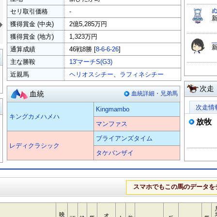
セリ取引価格
-
»
獲得賞金 (中央)
2億5,285万円
獲得賞金 (地方)
1,323万円
_
通算成績
46戦8勝 [
8-6-6-26
]
覧
主な勝鞍
13'マーチS(G3)
近親馬
ヘリオスシチー
、
ラフィネシチー
次走
血統
血統詳細・兄弟馬
る
次走情
Kingmambo
キングカメハメハ
放牧
マンファス
ブライアンズタイム
レディクラシック
タケバンザイ
スマホでもこの馬のデータを
映
オ