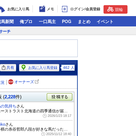
お気に入り馬
メモ
ログイン/会員登録
競輪
競馬新聞
俺プロ
一口馬主
POG
まとめ
イベント
サーチ
共有
お気に入り馬登録
462
人
オーナーズ
近況
 (
2,228
件)
投稿する
馬の気持ち
さん
ホーストラスト北海道の四季通信が届いて、...
2026/1/23 18:17
riko
さん
将棋の糸谷哲郎八段が好きな馬だったのか…...
2025/11/12 18:40