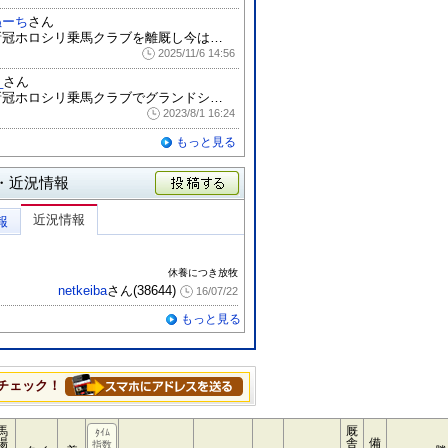
ぬーち
さん
新冠ホロシリ乗馬クラブを離厩し今は他の所...
2025/11/6 14:56
_
さん
新冠ホロシリ乗馬クラブでグランドシチーに...
2023/8/1 16:24
もっと見る
・近況情報
投稿する
近況情報
報
休養につき放牧
netkeiba
さん(38644)
16/07/22
もっと見る
チェック！
馬
厩
ﾀｲﾑ
場
舎
備
指数