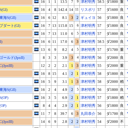
16
1
1
13.5
7
9
津村明秀
58.5
ダ1800
重
GI)
16
4
8
142.4
14
11
リスポリ
57
ダ1600
良
S(GII)
16
6
12
8.1
3
2
ギュイヨ
56
ダ1800
良
ダート(GI)
16
7
13
115.8
15
6
津村明秀
57
ダ1800
良
16
7
13
11.0
6
5
津村明秀
57
ダ1800
良
)
16
6
11
17.0
6
3
津村明秀
58.5
ダ2000
良
13
6
9
8.2
4
5
津村明秀
57
ダ1700
重
ルド(JpnII)
8
3
3
3.9
3
4
津村明秀
56
ダ2000
良
pnIII)
12
2
2
2.1
1
3
津村明秀
55
ダ2000
重
16
8
15
4.1
2
1
津村明秀
58
ダ1800
良
16
5
9
3.1
1
3
津村明秀
58
ダ2000
稍
S(GII)
16
2
4
4.9
2
5
津村明秀
56
ダ1800
良
OP)
16
3
5
6.9
2
1
津村明秀
57
ダ1800
稍
OP)
8
4
4
2.9
2
1
津村明秀
56
ダ1800
良
11
7
8
39.7
6
3
丸田恭介
56
ダ1700
良
pnIII)
14
6
9
2.8
2
2
津村明秀
54
ダ2000
不