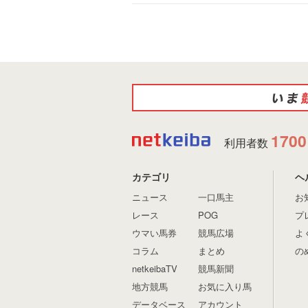
1700
利用者数
カテゴリ
ヘ
ニュース
一口馬主
お
レース
POG
プ
ウマい馬券
競馬広場
よ
コラム
まとめ
の
netkeibaTV
競馬新聞
地方競馬
お気に入り馬
データベース
アカウント