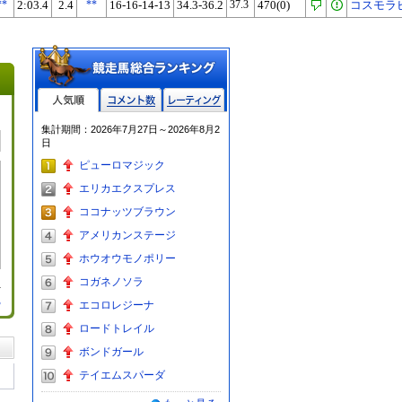
**
2:03.4
2.4
**
16-16-14-13
34.3-36.2
37.3
470(0)
コスモラ
人気順
コメント数
レーティン
集計期間：2026年7月27日～2026年8月2
グ
日
ピューロマジック
エリカエクスプレス
ココナッツブラウン
アメリカンステージ
ホウオウモノポリー
コガネノソラ
る
エコロレジーナ
ロードトレイル
ボンドガール
テイエムスパーダ