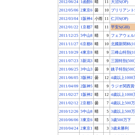
2012/06/24
1函館6
晴
11
大沼S(OP)
2012/05/06
2東京6
曇
10
ブリリアントS(
2012/03/04
1阪神4
小雨
11
仁川S(OP)
2012/01/22
1京都7
晴
11
平安S(GIII)
2011/12/25
5中山8
晴
9
フェアウェルS(
2011/11/27
6京都8
晴
10
北國新聞杯(10
2011/10/29
4東京8
晴
9
三峰山特別(10
2011/07/23
3新潟3
晴
9
三国特別(500
2011/06/25
3中山3
曇
9
銚子特別(500
2011/06/05
3阪神2
曇
12
4歳以上1000
2011/04/09
2阪神5
晴
9
ラジオ関西賞仲
2011/02/27
1阪神2
晴
12
4歳以上1000
2011/02/12
2京都5
曇
7
4歳以上500
2010/12/26
5中山8
晴
5
3歳以上500
2010/06/06
3東京6
晴
5
3歳500万下
2010/04/24
2東京1
晴
3
3歳未勝利