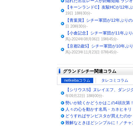
隠れた出世レースが距離短縮 ラジオ
【キーンランドC】友駿HCが12年
19日 18時30分-
【青葉賞】シチー軍団が12年ぶりの
日 20時30分-
【小倉記念】シチー軍団が11年ぶり
馬)-2024年08月06日 19時45分-
【京都2歳S】シチー軍団が10年ぶり
馬)-2023年11月23日 07時45分-
グランドシチー関連コラム
netkeibaコラム
タレコミコラム
【シリウスS】ヌレイエフ、ダンジ
年09月22日 18時00分-
勢いが続くかどうかはこの4頭次第！
人々の心を動かす名馬・カネヒキリ
どうすればサンビスタが買えたのか？
難解なときほどシンプルに！／チャ