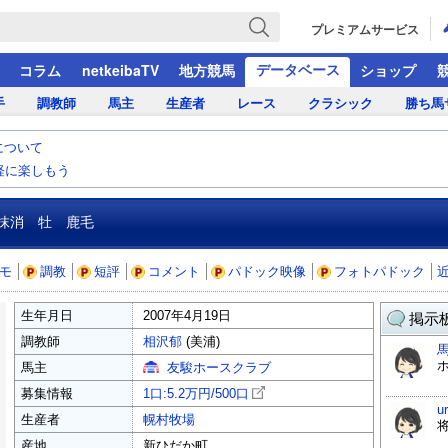
プレミアムサービス
データベース
コラム
netkeibaTV
地方競馬
ショップ
手
調教師
馬主
生産者
レース
クラシック
勝ち馬
について
気軽に楽しもう
抹消 牡 鹿毛
モ
調教
短評
コメント
パドック映像
フォトパドック
生年月日
2007年4月19日
掲示板
調教師
相沢郁
(美浦)
馬主
友駿ホースクラブ
募集情報
1口:5.2万円/
500口
u
生産者
幌村牧場
産地
新ひだか町