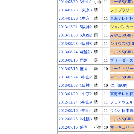
2014/03/30
3中山2
小雨
11
マーチS(GIII)
2014/02/23
1東京8
晴
11
フェブラリーS(
2014/01/26
1中京4
晴
11
東海テレビ杯東海
2013/12/01
5阪神2
晴
11
ジャパンカップ
2013/11/03
5京都2
雨
11
みやこS(GIII)
2013/09/28
4阪神8
晴
11
シリウスS(GIII
2013/08/24
4函館3
晴
11
エルムS(GIII)
2013/08/15
門別
曇
11
ブリーダーズゴー
2013/07/15
盛岡
曇
10
マーキュリーC(J
2013/03/24
3中山2
曇
11
マーチS(GIII)
2013/03/03
1阪神4
晴
10
仁川S(OP)
2013/01/20
1中京2
晴
11
東海テレビ杯東海
2012/12/24
5中山9
晴
11
フェアウェルS(
2012/09/16
4中山4
晴
11
ラジオ日本賞(
2012/08/25
2札幌3
晴
11
エルムS(GIII)
2012/07/16
盛岡
小雨
10
マーキュリーC(J