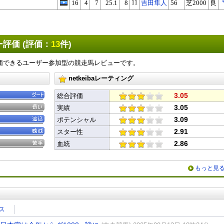
16
4
7
25.1
8
11
吉田隼人
56
芝2000
良
評価 (評価：
13
件)
価できるユーザー参加型の競走馬レビューです。
netkeibaレーティング
3.05
総合評価
3.05
実績
3.09
ポテンシャル
2.91
スター性
2.86
血統
もっと見
ス