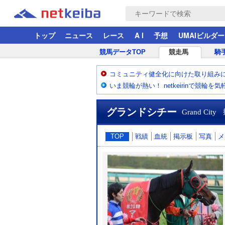
トップ
ニュース
レース
A I
予想
UMAIビルダー
競馬データTOP
競走馬
騎
コミュニティ健全化に向けた取り組み
いま競輪が熱い！ netkeirinで競輪を
グランドシチー
Grand City
TOP
戦績
血統
掲示板
写真
メ