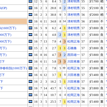
12
5
6
8.4
5
2
津村明秀
55
ダ1700
稍
OP)
16
2
3
28.8
8
2
津村明秀
55
ダ2100
良
16
2
3
38.8
9
5
津村明秀
56
ダ2000
稍
16
6
11
34.8
8
14
津村明秀
56
ダ1800
不
1600万下)
16
5
9
6.2
4
1
津村明秀
57
ダ1800
良
00万下)
16
3
6
4.8
2
1
津村明秀
57
ダ1800
良
00万下)
16
7
13
7.9
4
3
松岡正海
57
ダ1600
良
万下)
15
2
3
2.7
1
1
石橋脩
57
ダ1800
良
万下)
16
8
16
4.7
3
2
西田雄一
57
ダ1800
良
万下
16
6
11
5.8
3
3
川田将雅
57
ダ1400
良
X
Facebook
LINE
URLをコピー
春特別(1000万下)
16
1
2
7.8
5
中
松岡正海
57
ダ1800
重
万下
16
6
12
3.7
1
6
川田将雅
57
ダ1400
良
万下
16
2
3
16.2
5
1
川田将雅
57
ダ1400
良
万下
16
7
14
43.7
9
5
松岡正海
56
ダ1800
良
16
7
14
10.7
6
4
松岡正海
56
ダ1600
良
16
3
5
25.5
7
1
松岡正海
56
ダ1400
重