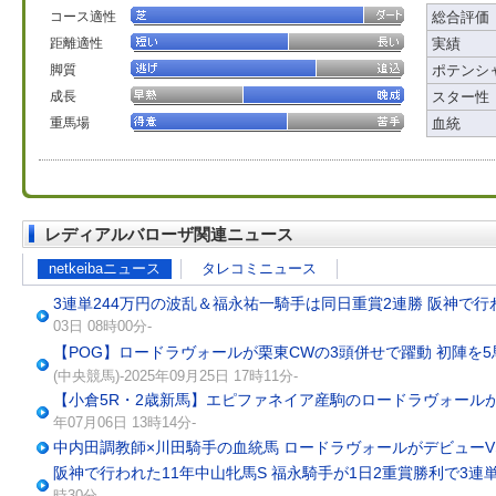
コース適性
総合評価
距離適性
実績
脚質
ポテンシ
成長
スター性
重馬場
血統
レディアルバローザ関連ニュース
netkeibaニュース
タレコミニュース
3連単244万円の波乱＆福永祐一騎手は同日重賞2連勝 阪神で行
03日 08時00分-
【POG】ロードラヴォールが栗東CWの3頭併せで躍動 初陣を
(中央競馬)-2025年09月25日 17時11分-
【小倉5R・2歳新馬】エピファネイア産駒のロードラヴォール
年07月06日 13時14分-
中内田調教師×川田騎手の血統馬 ロードラヴォールがデビュー
阪神で行われた11年中山牝馬S 福永騎手が1日2重賞勝利で3連単
時30分-