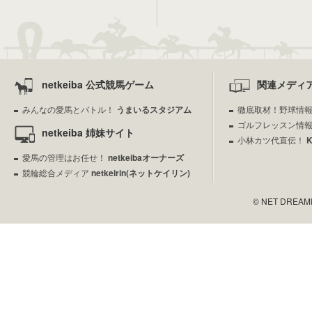
netkeiba 公式競馬ゲーム
関連メディ
みんなの愛馬とバトル！
うまいるスタジアム
徹底取材！野球情
ゴルフレッスン情
netkeiba 姉妹サイト
小林カツ代直伝！
愛馬の管理はお任せ！
netkeibaオーナーズ
競輪総合メディア
netkeirin(ネットケイリン)
© NET DREAMERS