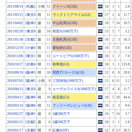
2011/08/14
1札幌2
小雨
11
クイーンS(GIII)
14
1
1
2.9
2011/05/15
2東京8
晴
11
ヴィクトリアマイル(GI)
17
2
4
11.7
2011/04/02
2阪神3
曇
12
中山牝馬S(GIII)
18
7
14
19.5
2011/02/20
1東京8
曇
10
初音S(1600万下)
13
5
7
3.2
2011/01/30
2京都2
曇
11
京都牝馬S(GIII)
16
2
3
16.3
2010/12/19
3小倉6
晴
11
愛知杯(GIII)
18
7
15
8.8
2010/11/06
5東京1
晴
11
ユートピアS(1600万下)
18
1
2
7.6
2010/10/17
5京都4
晴
11
秋華賞(GI)
18
1
1
135.8
2010/09/19
4阪神3
晴
10
関西TVローズS(GII)
12
6
8
20.0
2010/07/03
3阪神5
小雨
9
三宮特別(1000万下)
15
6
11
3.2
2010/06/13
3東京8
曇
9
エーデルワイスS(1000万下)
17
4
8
11.7
2010/04/11
2阪神6
晴
10
桜花賞(GI)
18
5
10
44.4
2010/03/14
1阪神6
晴
11
フィリーズレビュー(GII)
16
2
3
9.6
2010/02/27
1阪神1
曇
6
3歳500万下
16
7
14
3.7
2010/01/31
2京都2
曇
6
3歳500万下
10
1
1
1.6
2010/01/17
1京都6
晴
9
紅梅S(OP)
12
8
13
30.3