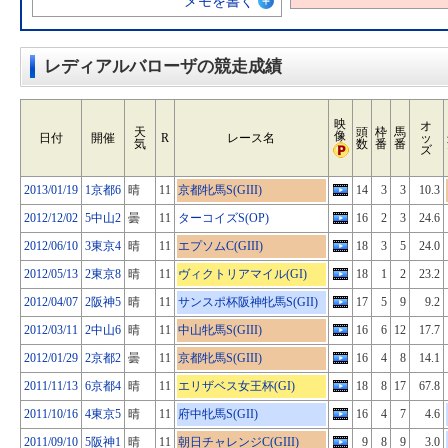
メモを書く
レディアルバローザの競走成績
映
オ
天
頭
枠
馬
像
日付
開催
R
レース名
ッ
気
数
番
番
ズ
2013/01/19
1京都6
晴
11
京都牝馬S(GIII)
14
3
3
10.3
2012/12/02
5中山2
曇
11
ターコイズS(OP)
16
2
3
24.6
2012/06/10
3東京4
晴
11
エプソムC(GIII)
18
3
5
24.0
2012/05/13
2東京8
晴
11
ヴィクトリアマイル(GI)
18
1
2
23.2
2012/04/07
2阪神5
晴
11
サンスポ杯阪神牝馬S(GII)
17
5
9
9.2
2012/03/11
2中山6
晴
11
中山牝馬S(GIII)
16
6
12
17.7
2012/01/29
2京都2
曇
11
京都牝馬S(GIII)
16
4
8
14.1
2011/11/13
6京都4
晴
11
エリザベス女王杯(GI)
18
8
17
67.8
2011/10/16
4東京5
晴
11
府中牝馬S(GII)
16
4
7
4.6
2011/09/10
5阪神1
晴
11
朝日チャレンジC(GIII)
9
8
9
3.0