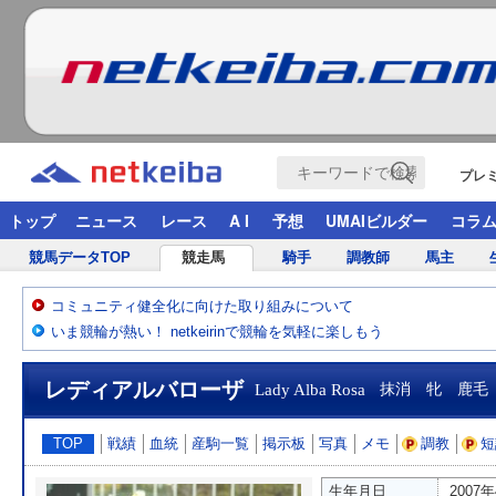
プレ
トップ
ニュース
レース
A I
予想
UMAIビルダー
コラ
競馬データTOP
競走馬
騎手
調教師
馬主
コミュニティ健全化に向けた取り組みについて
いま競輪が熱い！ netkeirinで競輪を気軽に楽しもう
レディアルバローザ
Lady Alba Rosa
抹消 牝 鹿毛
TOP
戦績
血統
産駒一覧
掲示板
写真
メモ
調教
短
生年月日
2007