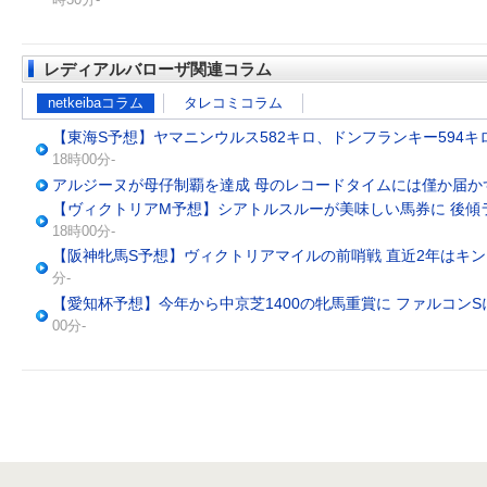
レディアルバローザ関連コラム
netkeibaコラム
タレコミコラム
【東海S予想】ヤマニンウルス582キロ、ドンフランキー594キ
18時00分-
アルジーヌが母仔制覇を達成 母のレコードタイムには僅か届か
【ヴィクトリアM予想】シアトルスルーが美味しい馬券に 後傾
18時00分-
【阪神牝馬S予想】ヴィクトリアマイルの前哨戦 直近2年はキ
分-
【愛知杯予想】今年から中京芝1400の牝馬重賞に ファルコン
00分-