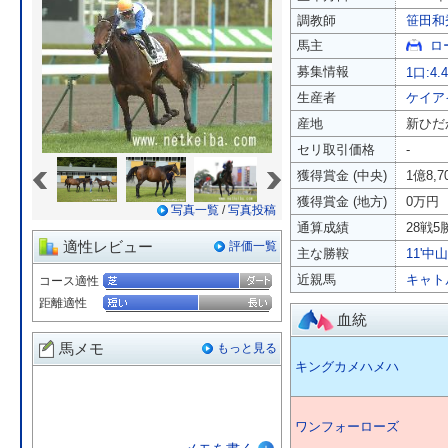
調教師
笹田和
馬主
ロ
募集情報
1口:4.
生産者
ケイア
産地
新ひだ
セリ取引価格
-
«
»
獲得賞金 (中央)
1億8,
獲得賞金 (地方)
0万円
写真一覧
/
写真投稿
通算成績
28戦5勝
適性レビュー
評価一覧
主な勝鞍
11'中
近親馬
キャト
コース適性
距離適性
血統
馬メモ
もっと見る
キングカメハメハ
ワンフォーローズ