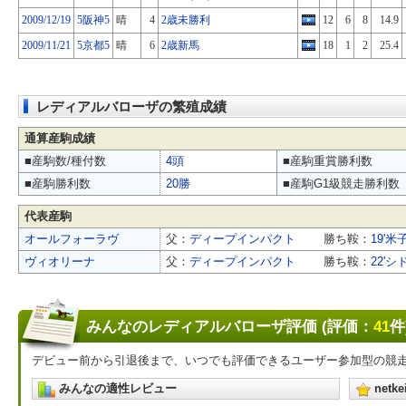
2009/12/19
5阪神5
晴
4
2歳未勝利
12
6
8
14.9
2009/11/21
5京都5
晴
6
2歳新馬
18
1
2
25.4
レディアルバローザの繁殖成績
通算産駒成績
■産駒数/種付数
4頭
■産駒重賞勝利数
■産駒勝利数
20勝
■産駒G1級競走勝利数
代表産駒
オールフォーラヴ
父：
ディープインパクト
勝ち鞍：
19'米子
ヴィオリーナ
父：
ディープインパクト
勝ち鞍：
22'シ
みんなのレディアルバローザ評価 (評価：
41
件
デビュー前から引退後まで、いつでも評価できるユーザー参加型の競
みんなの適性レビュー
net