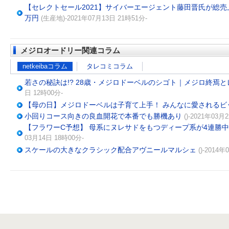
【セレクトセール2021】サイバーエージェント藤田晋氏が総売上
万円
(生産地)-2021年07月13日 21時51分-
メジロオードリー関連コラム
netkeibaコラム
タレコミコラム
若さの秘訣は!? 28歳・メジロドーベルのシゴト｜メジロ終焉とレ
日 12時00分-
【母の日】メジロドーベルは子育て上手！ みんなに愛されるビ
小回りコース向きの良血開花で本番でも勝機あり
()-2021年03月
【フラワーC予想】 母系にヌレサドをもつディープ系が4連勝
03月14日 18時00分-
スケールの大きなクラシック配合アヴニールマルシェ
()-2014