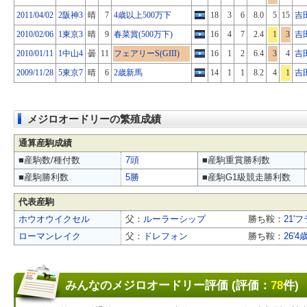
2011/04/02
2阪神3
晴
7
4歳以上500万下
18
3
6
8.0
5
15
吉
2010/02/06
1東京3
晴
9
春菜賞(500万下)
16
4
7
2.4
1
3
吉
2010/01/11
1中山4
曇
11
フェアリーS(GIII)
16
1
2
6.4
3
4
吉
2009/11/28
5東京7
晴
6
2歳新馬
14
1
1
8.2
4
1
吉
メジロオードリーの繁殖成績
通算産駒成績
■産駒数/種付数
7頭
■産駒重賞勝利数
■産駒勝利数
5勝
■産駒G1級競走勝利数
代表産駒
ホウオウイクセル
父：
ルーラーシップ
勝ち鞍：
21'フ
ローマンレイク
父：
ドレフォン
勝ち鞍：
26'
みんなのメジロオードリー評価 (評価：
78
件)