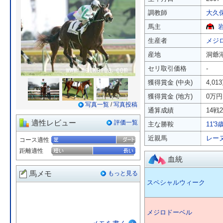
調教師
大久
馬主
生産者
メジ
産地
洞爺
セリ取引価格
-
獲得賞金 (中央)
4,01
獲得賞金 (地方)
0万円
写真一覧
/
写真投稿
通算成績
14戦2
適性レビュー
評価一覧
主な勝鞍
11'
近親馬
レー
コース適性
距離適性
血統
馬メモ
もっと見る
スペシャルウィーク
メジロドーベル