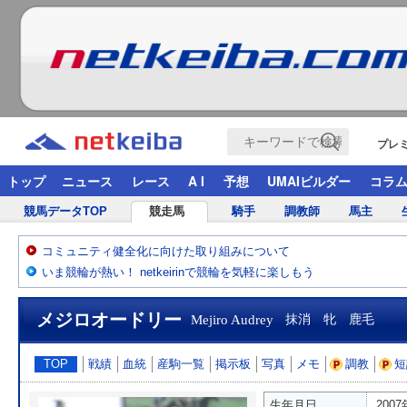
プレ
トップ
ニュース
レース
A I
予想
UMAIビルダー
コラ
競馬データTOP
競走馬
騎手
調教師
馬主
コミュニティ健全化に向けた取り組みについて
いま競輪が熱い！ netkeirinで競輪を気軽に楽しもう
メジロオードリー
Mejiro Audrey
抹消 牝 鹿毛
TOP
戦績
血統
産駒一覧
掲示板
写真
メモ
調教
短
生年月日
200