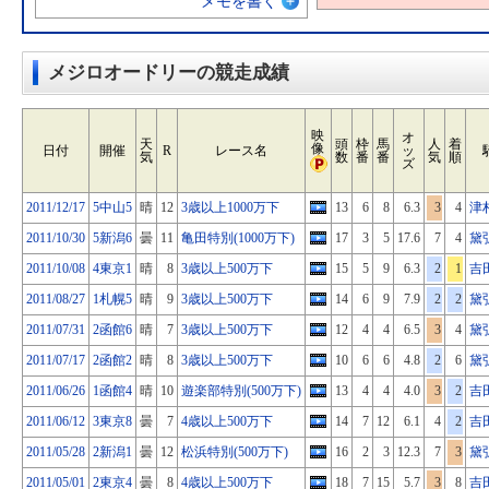
メモを書く
メジロオードリーの競走成績
映
オ
天
頭
枠
馬
人
着
像
日付
開催
R
レース名
ッ
気
数
番
番
気
順
ズ
2011/12/17
5中山5
晴
12
3歳以上1000万下
13
6
8
6.3
3
4
津
2011/10/30
5新潟6
曇
11
亀田特別(1000万下)
17
3
5
17.6
7
4
黛
2011/10/08
4東京1
晴
8
3歳以上500万下
15
5
9
6.3
2
1
吉
2011/08/27
1札幌5
晴
9
3歳以上500万下
14
6
9
7.9
2
2
黛
2011/07/31
2函館6
晴
7
3歳以上500万下
12
4
4
6.5
3
4
黛
2011/07/17
2函館2
晴
8
3歳以上500万下
10
6
6
4.8
2
6
黛
2011/06/26
1函館4
晴
10
遊楽部特別(500万下)
13
4
4
4.0
3
2
吉
2011/06/12
3東京8
曇
7
4歳以上500万下
14
7
12
6.1
4
2
吉
2011/05/28
2新潟1
曇
12
松浜特別(500万下)
16
2
3
12.3
7
3
黛
2011/05/01
2東京4
曇
8
4歳以上500万下
18
7
15
5.7
3
8
吉