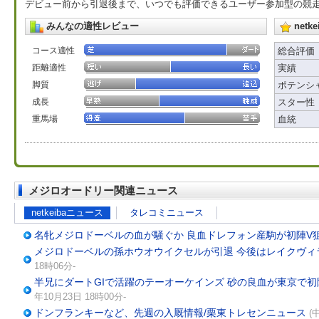
デビュー前から引退後まで、いつでも評価できるユーザー参加型の競
みんなの適性レビュー
net
コース適性
総合評価
距離適性
実績
脚質
ポテンシ
成長
スター性
重馬場
血統
メジロオードリー関連ニュース
netkeibaニュース
タレコミニュース
名牝メジロドーベルの血が騒ぐか 良血ドレフォン産駒が初陣V
メジロドーベルの孫ホウオウイクセルが引退 今後はレイクヴィ
18時06分-
半兄にダートGIで活躍のテーオーケインズ 砂の良血が東京で初
年10月23日 18時00分-
ドンフランキーなど、先週の入厩情報/栗東トレセンニュース
(