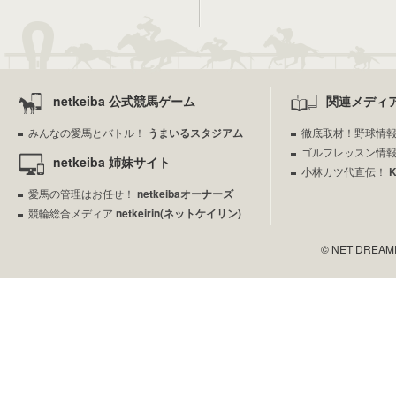
netkeiba 公式競馬ゲーム
関連メディ
みんなの愛馬とバトル！
うまいるスタジアム
徹底取材！野球情
ゴルフレッスン情
netkeiba 姉妹サイト
小林カツ代直伝！
愛馬の管理はお任せ！
netkeibaオーナーズ
競輪総合メディア
netkeirin(ネットケイリン)
© NET DREAMERS