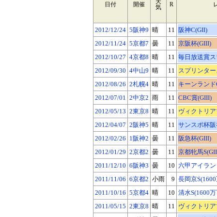
天
日付
開催
R
気
2012/12/24
5阪神9
晴
11
阪神C(GII)
2012/11/24
5京都7
曇
11
京阪杯(GIII)
2012/10/27
4京都8
晴
11
毎日放送賞スワン
2012/09/30
4中山9
晴
11
スプリンターズS
2012/08/26
2札幌4
晴
11
キーンランドC(
2012/07/01
2中京2
雨
11
CBC賞(GIII)
2012/05/13
2東京8
晴
11
ヴィクトリアマ
2012/04/07
2阪神5
晴
11
サンスポ杯阪神牝
2012/02/26
1阪神2
曇
11
阪急杯(GIII)
2012/01/29
2京都2
曇
11
京都牝馬S(GIII
2011/12/10
6阪神3
曇
10
六甲アイランドS
2011/11/06
6京都2
小雨
9
長岡京S(160
2011/10/16
5京都4
晴
10
清水S(1600万
2011/05/15
2東京8
晴
11
ヴィクトリアマ