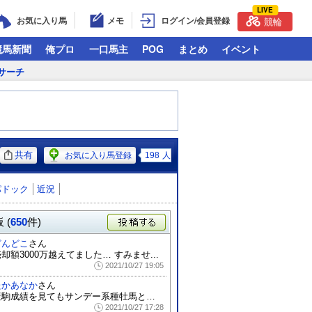
LIVE
お気に入り馬
メモ
ログイン/会員登録
競輪
競馬新聞
俺プロ
一口馬主
POG
まとめ
イベント
サーチ
共有
お気に入り馬登録
198
人
パドック
近況
 (
650
件)
投稿する
どんどこ
さん
却額3000万越えてました… すみませ...
2021/10/27 19:05
たかあなか
さん
産駒成績を見てもサンデー系種牡馬との相性...
2021/10/27 17:28