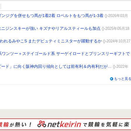
ンジグを併せもつ馬が1着2着 ロベルトをもつ馬が1-3着
()-2026年03月
Sはニジンスキーが強い キズナやリアルスティールも加点
()-2025年05月18
われるみやこS またデピュティミニスターが躍動するか
()-2024年10月27
プ系ワンツー＋ステイゴールド系 サーゲイロードとプリンスリーギフトで
ピード」に向く阪神内回り傾向としては前有利＆内有利だが…
()-2022年
もっと見