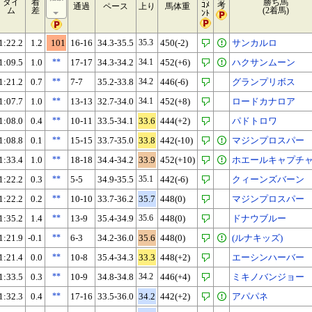
タイ
着
勝ち馬
ｺﾒ
考
通過
ペース
上り
馬体重
ム
差
(2着馬)
ﾝﾄ
1:22.2
1.2
101
16-16
34.3-35.5
35.3
450(-2)
サンカルロ
1:09.5
1.0
**
17-17
34.3-34.2
34.1
452(+6)
ハクサンムーン
1:21.2
0.7
**
7-7
35.2-33.8
34.2
446(-6)
グランプリボス
1:07.7
1.0
**
13-13
32.7-34.0
34.1
452(+8)
ロードカナロア
1:08.0
0.4
**
10-11
33.5-34.1
33.6
444(+2)
パドトロワ
1:08.8
0.1
**
15-15
33.7-35.0
33.8
442(-10)
マジンプロスパー
1:33.4
1.0
**
18-18
34.4-34.2
33.9
452(+10)
ホエールキャプチ
1:22.2
0.3
**
5-5
34.9-35.5
35.1
442(-6)
クィーンズバーン
1:22.2
0.2
**
10-10
33.7-36.2
35.7
448(0)
マジンプロスパー
1:35.2
1.4
**
13-9
35.4-34.9
35.6
448(0)
ドナウブルー
1:21.9
-0.1
**
6-3
34.2-36.0
35.6
448(0)
(ルナキッズ)
1:21.4
0.0
**
10-8
35.4-34.3
33.3
448(+2)
エーシンハーバー
1:33.5
0.3
**
10-9
34.8-34.8
34.2
446(+4)
ミキノバンジョー
1:32.3
0.4
**
17-16
33.5-36.0
34.2
442(+2)
アパパネ