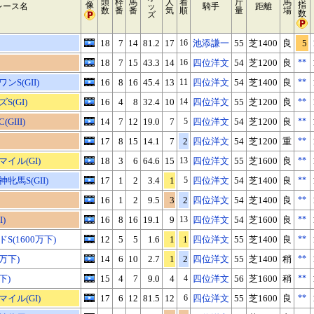
頭
枠
馬
人
着
斤
馬
像
指
レース名
ッ
騎手
距離
数
番
番
気
順
量
場
数
ズ
18
7
14
81.2
17
16
池添謙一
55
芝1400
良
5
18
7
15
43.3
14
16
四位洋文
54
芝1200
良
**
S(GII)
16
8
16
45.4
13
11
四位洋文
54
芝1400
良
**
(GI)
16
4
8
32.4
10
14
四位洋文
55
芝1200
良
**
GIII)
14
7
12
19.0
7
5
四位洋文
54
芝1200
良
**
17
8
15
14.1
7
2
四位洋文
54
芝1200
重
**
イル(GI)
18
3
6
64.6
15
13
四位洋文
55
芝1600
良
**
馬S(GII)
17
1
2
3.4
1
5
四位洋文
54
芝1400
良
**
16
1
2
9.5
3
2
四位洋文
54
芝1400
良
**
)
16
8
16
19.1
9
13
四位洋文
54
芝1600
良
**
(1600万下)
12
5
5
1.6
1
1
四位洋文
55
芝1400
良
**
0万下)
14
6
10
2.7
1
2
四位洋文
55
芝1400
稍
**
下)
15
4
7
9.0
4
4
四位洋文
56
芝1600
稍
**
イル(GI)
17
6
12
81.5
12
6
四位洋文
55
芝1600
良
**