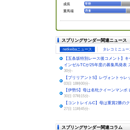
成長
重馬場
スプリングサンダー関連ニュース
netkeibaニュース
タレコミニュー
【五条坂特別レース後コメント】キ
インゼルTCが25年度の募集馬発表
30分-
【ブリリアントS】レヴォントゥレッ
03日 18時00分-
【伊勢S】母は名牝クイーンマンボ
30日 07時15分-
【コントレイルC】母は重賞2勝のク
27日 11時45分-
スプリングサンダー関連コラム