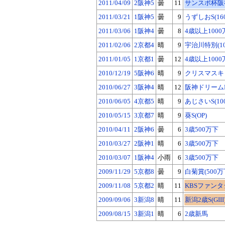
2011/04/09
2阪神5
曇
11
サンスポ杯阪神牝
2011/03/21
1阪神5
曇
9
うずしおS(16
2011/03/06
1阪神4
曇
8
4歳以上1000
2011/02/06
2京都4
晴
9
宇治川特別(10
2011/01/05
1京都1
曇
12
4歳以上1000
2010/12/19
5阪神6
晴
9
クリスマスキャ
2010/06/27
3阪神4
晴
12
阪神ドリームP(
2010/06/05
4京都5
晴
9
あじさいS(10
2010/05/15
3京都7
晴
9
葵S(OP)
2010/04/11
2阪神6
曇
6
3歳500万下
2010/03/27
2阪神1
晴
6
3歳500万下
2010/03/07
1阪神4
小雨
6
3歳500万下
2009/11/29
5京都8
曇
9
白菊賞(500万
2009/11/08
5京都2
晴
11
KBSファンタジー
2009/09/06
3新潟8
晴
11
新潟2歳S(GIII
2009/08/15
3新潟1
晴
6
2歳新馬