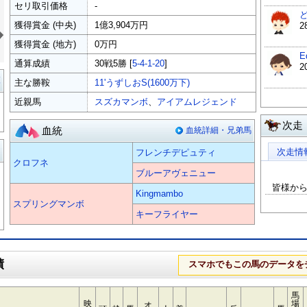
セリ取引価格
-
»
獲得賞金 (中央)
1億3,904万円
獲得賞金 (地方)
0万円
E
通算成績
30戦5勝 [
5-4-1-20
]
2
覧
主な勝鞍
11'うずしおS(1600万下)
近親馬
スズカマンボ
、
アイアムレジェンド
次走
血統
血統詳細・兄弟馬
る
次走情
フレンチデピュティ
クロフネ
ブルーアヴェニュー
皆様か
Kingmambo
スプリングマンボ
キーフライヤー
績
スマホでもこの馬のデータを
馬
映
場
オ