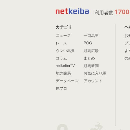
1700
利用者数
カテゴリ
ヘ
ニュース
一口馬主
お
レース
POG
プ
ウマい馬券
競馬広場
よ
コラム
まとめ
の
netkeibaTV
競馬新聞
地方競馬
お気に入り馬
データベース
アカウント
俺プロ