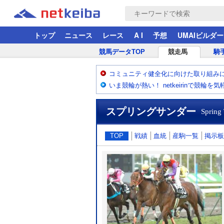
トップ
ニュース
レース
A I
予想
UMAIビルダー
競馬データTOP
競走馬
騎
コミュニティ健全化に向けた取り組み
いま競輪が熱い！ netkeirinで競輪を
スプリングサンダー
Spring
TOP
戦績
血統
産駒一覧
掲示板