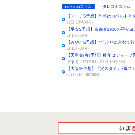
netkeibaコラム
タレコミコラム
【マーチS予想】昨年はロベルトとダ
22日 18時00分-
【平安S予想】京都ダ1900の平安
日 18時00分-
【みやこS予想】4年ぶりに京都で行
日 18時00分-
【天皇賞(春)予想】昨年はディー
下る
()-2024年04月21日 18時00分-
【大阪杯予想】「父スタミナ×母ス
03月27日 18時00分-