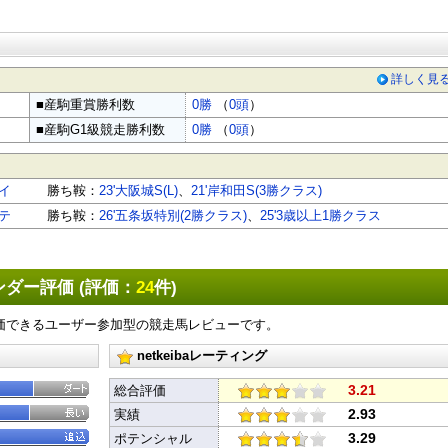
詳しく見
■産駒重賞勝利数
0勝
（
0頭
）
■産駒G1級競走勝利数
0勝
（
0頭
）
イ
勝ち鞍：
23'大阪城S(L)
、
21'岸和田S(3勝クラス)
X
Facebook
LINE
URLをコピー
テ
勝ち鞍：
26'五条坂特別(2勝クラス)
、
25'3歳以上1勝クラス
ダー評価 (評価：
24
件)
価できるユーザー参加型の競走馬レビューです。
netkeibaレーティング
3.21
総合評価
2.93
実績
3.29
ポテンシャル