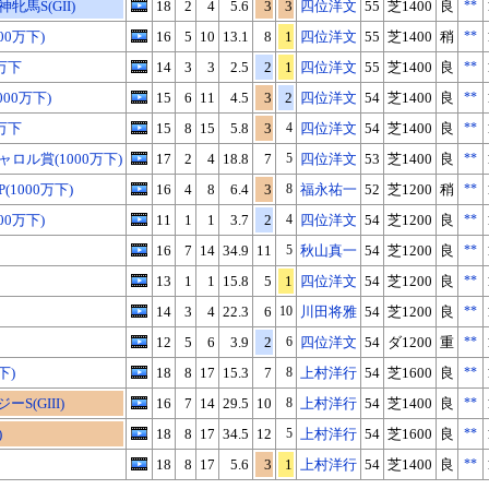
馬S(GII)
18
2
4
5.6
3
3
四位洋文
55
芝1400
良
**
00万下)
16
5
10
13.1
8
1
四位洋文
55
芝1400
稍
**
万下
14
3
3
2.5
2
1
四位洋文
55
芝1400
良
**
00万下)
15
6
11
4.5
3
2
四位洋文
54
芝1400
良
**
万下
15
8
15
5.8
3
4
四位洋文
54
芝1400
良
**
ロル賞(1000万下)
17
2
4
18.8
7
5
四位洋文
53
芝1400
良
**
1000万下)
16
4
8
6.4
3
8
福永祐一
52
芝1200
稍
**
00万下)
11
1
1
3.7
2
4
四位洋文
54
芝1200
良
**
16
7
14
34.9
11
5
秋山真一
54
芝1200
良
**
13
1
1
15.8
5
1
四位洋文
54
芝1200
良
**
14
3
4
22.3
6
10
川田将雅
54
芝1200
良
**
12
5
6
3.9
2
6
四位洋文
54
ダ1200
重
**
下)
18
8
17
15.3
7
8
上村洋行
54
芝1600
良
**
S(GIII)
16
7
14
29.5
10
8
上村洋行
54
芝1400
良
**
)
18
8
17
34.5
12
5
上村洋行
54
芝1600
良
**
18
8
17
5.6
3
1
上村洋行
54
芝1400
良
**