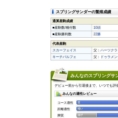
スプリングサンダーの繁殖成績
通算産駒成績
■産駒数/種付数
10頭
■産駒勝利数
22勝
代表産駒
スカーフェイス
父：
ハーツクラ
キーチパルフェ
父：
ドゥラメン
みんなのスプリングサン
デビュー前から引退後まで、いつでも評
みんなの適性レビュー
コース適性
距離適性
脚質