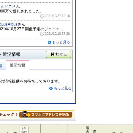
どんどこ
さん
2800万で落札されました。
2021/10/27 12:16
quusAlbus
さん
021年10月27日開催予定のジェイエ...
2021/10/10 17:36
もっと見る
・近況情報
投稿する
近況情報
報
らの情報提供をお待ちしております。
もっと見る
チェック！
厩
ﾀｲﾑ
舎
備
指数