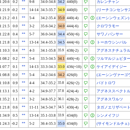
1:20.6
0.2
**
9-8
34.0-34.8
34.2
440(0)
カレンチャン
1:21.9
-0.2
**
14-14
34.5-35.7
34.9
440(0)
(リーチコンセンサス
1:21.2
-0.1
**
5-4
34.2-35.4
35.0
440(-4)
(エーシンウェズン)
1:21.5
0.0
**
3-2
35.6-34.2
34.0
444(-6)
クロワラモー
1:22.8
0.4
**
5-7
36.0-34.8
34.4
450(+6)
サワノパンサー
1:21.8
0.3
**
13-14
34.4-35.3
34.5
444(+6)
トーホウシンバル
1:10.3
0.4
**
4-3
34.1-35.8
35.9
438(-2)
アグネスナチュラ
1:08.2
0.2
**
5-4
33.5-34.5
34.1
440(+4)
ツルマルジュピタ
1:07.7
0.1
**
14-13
33.3-34.3
33.0
436(+10)
ケイアイデイジー
1:08.8
0.0
**
5-4
34.2-34.6
34.2
426(0)
(エーシンヴァーゴウ
1:10.8
0.9
**
4-4
34.7-35.2
35.8
426(+2)
パドトロワ
1:13.1
0.5
**
4-2
34.9-37.7
37.8
424(-4)
アグネススペクト
1:35.2
1.1
**
3-2
34.8-35.2
36.1
428(-2)
アグネスワルツ
1:21.8
0.6
**
11-11
34.5-34.7
34.5
430(-4)
タガノエリザベー
1:34.9
0.5
**
13-14
35.1-33.8
33.9
434(0)
シンメイフジ
1:24.3
-0.2
**
5-2
36.4-35.3
35.0
434(0)
(サイモンドルチェ)