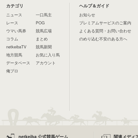
カテゴリ
ヘルプ＆ガイド
ニュース
一口馬主
お知らせ
レース
POG
プレミアムサービスのご案内
ウマい馬券
競馬広場
よくある質問・お問い合わせ
コラム
まとめ
のめり込む不安のある方へ
netkeibaTV
競馬新聞
地方競馬
お気に入り馬
データベース
アカウント
俺プロ
netkeiba 公式競馬ゲーム
関連メディ