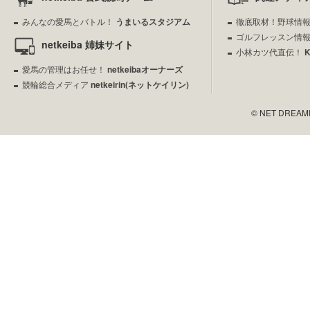
みんなの愛馬とバトル！
うまいるスタジアム
徹底取材！野球情
ゴルフレッスン情
netkeiba 姉妹サイト
小林カツ代直伝！
愛馬の管理はお任せ！
netkeibaオーナーズ
競輪総合メディア
netkeirin(ネットケイリン)
© NET DREAMERS