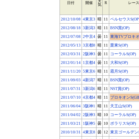
天
日付
開催
R
レー
気
2012/10/08
4東京3
晴
11
ペルセウスS(OP
2012/08/18
3新潟3
晴
11
BSN賞(OP)
2012/07/08
2中京4
曇
11
東海TVプロキオンS
2012/05/13
3京都8
晴
11
栗東S(OP)
2012/03/31
2阪神3
曇
11
コーラルS(OP)
2012/01/14
1京都4
曇
11
大和S(OP)
2011/11/20
5東京6
晴
11
霜月S(OP)
2011/09/03
4新潟7
晴
11
BSN賞(OP)
2011/07/31
3新潟6
晴
11
NST賞(OP)
2011/07/10
4京都4
晴
11
プロキオンS(GIII
2011/06/04
3阪神1
晴
11
天王山S(OP)
2011/04/02
2阪神3
晴
10
コーラルS(OP)
2011/03/21
1阪神5
曇
10
ポラリスS(OP)
2010/10/31
4東京8
曇
12
東京ゴールデンP(