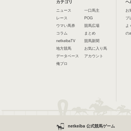
カテゴリ
ヘ
ニュース
一口馬主
お
レース
POG
プ
ウマい馬券
競馬広場
よ
コラム
まとめ
の
netkeibaTV
競馬新聞
地方競馬
お気に入り馬
データベース
アカウント
俺プロ
netkeiba 公式競馬ゲーム