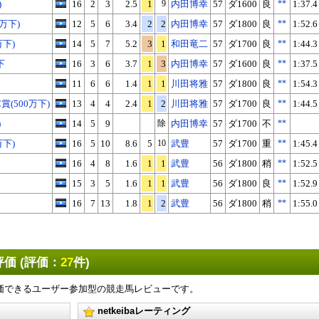
)
16
2
3
2.5
1
9
内田博幸
57
ダ1600
良
**
1:37.4
0万下)
12
5
6
3.4
2
2
内田博幸
57
ダ1800
良
**
1:52.6
万下)
14
5
7
5.2
3
1
和田竜二
57
ダ1700
良
**
1:44.3
下
16
3
6
3.7
1
3
内田博幸
57
ダ1600
良
**
1:37.5
11
6
6
1.4
1
1
川田将雅
57
ダ1800
良
**
1:54.3
(500万下)
13
4
4
2.4
1
2
川田将雅
57
ダ1700
良
**
1:44.5
)
14
5
9
除
内田博幸
57
ダ1700
不
**
万下)
16
5
10
8.6
5
10
武豊
57
ダ1700
重
**
1:45.4
16
4
8
1.6
1
1
武豊
56
ダ1800
稍
**
1:52.5
15
3
5
1.6
1
1
武豊
56
ダ1800
良
**
1:52.9
16
7
13
1.8
1
2
武豊
56
ダ1800
稍
**
1:55.0
価 (評価：
27
件)
X
Facebook
LINE
URLをコピー
価できるユーザー参加型の競走馬レビューです。
netkeibaレーティング