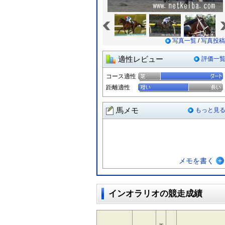
«
写真一覧
/
写真投稿
適性レビュー
評価一
コース適性
距離適性
馬メモ
もっと見
メモを書く
インオラリオの競走成績