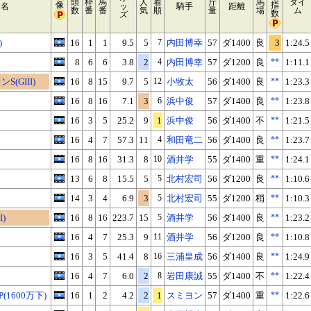
頭
枠
馬
人
着
斤
馬
タイ
像
指
ス名
ッ
騎手
距離
数
番
番
気
順
量
場
ム
数
ズ
)
16
1
1
9.5
5
7
内田博幸
57
ダ1400
良
3
1:24.5
8
6
6
3.8
2
4
内田博幸
57
ダ1200
良
**
1:11.1
(GIII)
16
8
15
9.7
5
12
小牧太
56
ダ1400
良
**
1:23.3
16
8
16
7.1
3
6
浜中俊
57
ダ1400
良
**
1:23.8
16
3
5
25.2
9
1
浜中俊
56
ダ1400
不
**
1:21.5
16
4
7
57.3
11
4
和田竜二
56
ダ1400
良
**
1:23.7
16
8
16
31.3
8
10
酒井学
55
ダ1400
重
**
1:24.1
13
6
8
15.5
5
5
北村宏司
56
ダ1200
良
**
1:10.6
14
3
4
6.9
3
5
北村宏司
55
ダ1200
稍
**
1:10.3
)
16
8
16
223.7
15
5
酒井学
56
ダ1400
良
**
1:23.2
16
4
7
25.3
9
11
酒井学
56
ダ1200
良
**
1:10.8
16
3
5
41.4
8
16
三浦皇成
56
ダ1400
良
**
1:24.9
16
4
7
6.0
2
8
岩田康誠
55
ダ1400
不
**
1:22.4
1600万下)
16
1
2
4.2
2
1
スミヨン
57
ダ1400
重
**
1:22.6