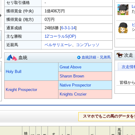
セリ取引価格
-
L
»
獲得賞金 (中央)
1億406万円
獲得賞金 (地方)
0万円
通算成績
24戦6勝 [
6-3-1-14
]
覧
主な勝鞍
12'コーラルS(OP)
近親馬
ベルサリエーレ
、
コンプレッソ
次走
血統
血統詳細・兄弟馬
る
次走情
Great Above
Holy Bull
Sharon Brown
皆様か
Native Prospector
Knight Prospector
Knights Crozier
スマホでもこの馬のデータを
馬
映
場
オ