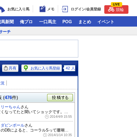
LIVE
お気に入り馬
メモ
ログイン/会員登録
競輪
競馬新聞
俺プロ
一口馬主
POG
まとめ
イベント
サーチ
共有
お気に入り馬登録
42
人
近況
 (
476
件)
投稿する
メリーちゃん
さん
亡くなってたと聞いてショックです。今まで...
2014/4/9 15:55
スダピンボール
さん
このDBによると、コーラルSって珊瑚（３...
2014/1/14 10:35