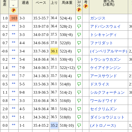
着
勝ち馬
ｺﾒ
考
通過
ペース
上り
馬体重
差
(2着馬)
ﾝﾄ
1.0
103
3-3
35.5-35.7
36.4
524(-4)
ガンジス
0.2
**
3-3
33.9-37.0
36.4
528(-2)
アドバンスウェイ
3
0.7
**
3-3
34.0-37.0
37.5
530(+8)
トシキャンディ
0.7
**
4-4
34.6-36.6
37.0
522(0)
ファリダット
-0.6
**
3-4
33.7-36.3
36.1
522(-8)
(インペリアルマーチ)
2
0.2
**
5-4
34.8-36.4
36.1
530(+8)
トウショウカズン
3
1.4
**
7-9
34.6-36.5
37.1
522(+12)
ケイアイテンジン
0.2
**
7-7
34.1-36.3
35.7
510(-4)
アースサウンド
2
0.5
**
5-5
33.5-36.3
36.1
514(0)
ドスライス
2
1.1
**
9-8
33.9-36.5
36.7
514(-2)
シルクフォーチュン
3
0.8
**
3-3
33.6-36.4
36.5
516(0)
ワールドワイド
2.0
**
4-5
34.9-36.4
38.1
516(-2)
セイクリムズン
0.3
**
1-1
34.3-36.2
36.5
518(0)
ダイショウジェット
0.0
**
1-1
35.4-35.2
35.2
518(-10)
(メトロノース)
1