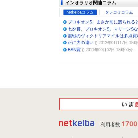
インオラリオ関連コラム
netkeibaコラム
タレコミコラム
プロキオンS、まさか前に残られる
七夕賞、プロキオンS、マリーンS
混戦のヴィクトリアマイルは多点買
正に力の違い
()-2012年01月17日 18時
BSN賞
()-2011年09月02日 18時00分-
1700
利用者数