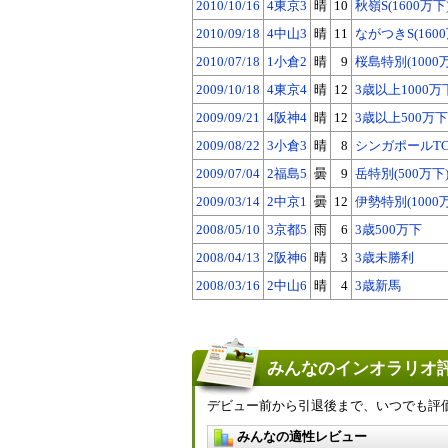
2010/10/16
4東京3
晴
10
秋嶺S(1600万下
2010/09/18
4中山3
晴
11
ながつきS(160
2010/07/18
1小倉2
晴
9
桜島特別(1000
2009/10/18
4東京4
晴
12
3歳以上1000万
2009/09/21
4阪神4
晴
12
3歳以上500万下
2009/08/22
3小倉3
晴
8
シンガポールTC賞
2009/07/04
2福島5
曇
9
岳特別(500万下
2009/03/14
2中京1
曇
12
伊勢特別(1000
2008/05/10
3京都5
雨
6
3歳500万下
2008/04/13
2阪神6
晴
3
3歳未勝利
2008/03/16
2中山6
晴
4
3歳新馬
みんなのインオラリオ評
デビュー前から引退後まで、いつでも評
みんなの適性レビュー