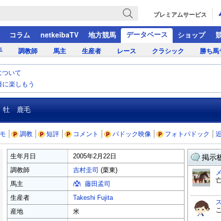
プレミアムサービス
データベース
コラム
netkeibaTV
地方競馬
ショップ
手
調教師
馬主
生産者
レース
クラシック
勝ち馬
について
気軽に楽しもう
 牡 鹿毛
モ
調教
短評
コメント
パドック映像
フォトパドック
生年月日
2005年2月22日
掲示板
調教師
吉村圭司
(栗東)
馬主
藤田孟司
生産者
Takeshi Fujita
産地
米