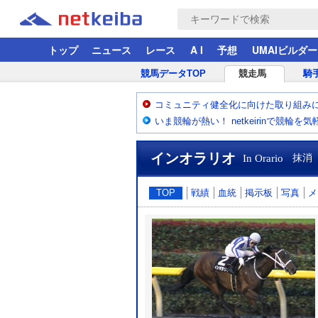
トップ
ニュース
レース
A I
予想
UMAIビルダー
競馬データTOP
競走馬
騎
コミュニティ健全化に向けた取り組み
いま競輪が熱い！ netkeirinで競輪を
インオラリオ
In Orario
抹消
TOP
戦績
血統
掲示板
写真
メ