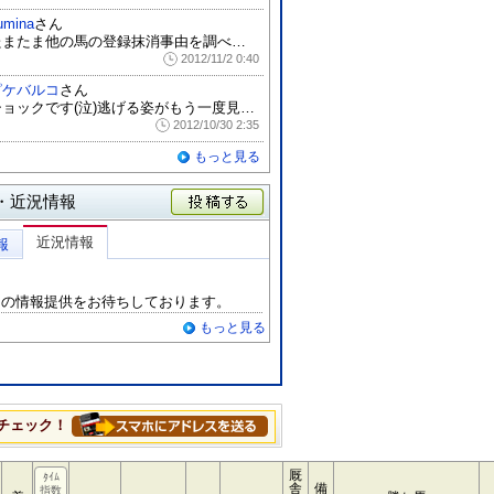
umina
さん
たまたま他の馬の登録抹消事由を調べていた...
2012/11/2 0:40
ピケバルコ
さん
ショックです(泣)逃げる姿がもう一度見た...
2012/10/30 2:35
もっと見る
・近況情報
投稿する
近況情報
報
らの情報提供をお待ちしております。
もっと見る
チェック！
厩
ﾀｲﾑ
舎
備
指数