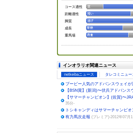
コース適性
距離適性
脚質
成長
重馬場
インオラリオ関連ニュース
netkeibaニュース
タレコミニュー
ブービー人気のアドバンスウェイが混
【BSN賞】(新潟)〜伏兵アドバンス
【サマーチャンピオン】(佐賀)〜J
35分-
トシキャンディはサマーチャンピオ
有力馬次走報
(プレミア)-2012年07月1