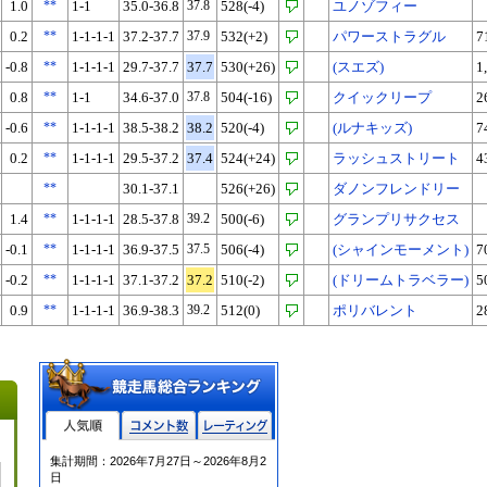
1.0
**
1-1
35.0-36.8
37.8
528(-4)
ユノゾフィー
0.2
**
1-1-1-1
37.2-37.7
37.9
532(+2)
パワーストラグル
7
-0.8
**
1-1-1-1
29.7-37.7
37.7
530(+26)
(スエズ)
1
0.8
**
1-1
34.6-37.0
37.8
504(-16)
クイックリープ
2
-0.6
**
1-1-1-1
38.5-38.2
38.2
520(-4)
(ルナキッズ)
7
0.2
**
1-1-1-1
29.5-37.2
37.4
524(+24)
ラッシュストリート
4
**
30.1-37.1
526(+26)
ダノンフレンドリー
1.4
**
1-1-1-1
28.5-37.8
39.2
500(-6)
グランプリサクセス
-0.1
**
1-1-1-1
36.9-37.5
37.5
506(-4)
(シャインモーメント)
7
-0.2
**
1-1-1-1
37.1-37.2
37.2
510(-2)
(ドリームトラベラー)
5
0.9
**
1-1-1-1
36.9-38.3
39.2
512(0)
ポリバレント
2
人気順
コメント数
レーティン
集計期間：2026年7月27日～2026年8月2
グ
日