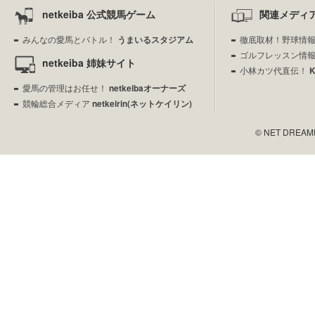
netkeiba 公式競馬ゲーム
関連メディ
みんなの愛馬とバトル！
うまいるスタジアム
徹底取材！野球情
ゴルフレッスン情
netkeiba 姉妹サイト
小林カツ代直伝！
愛馬の管理はお任せ！
netkeibaオーナーズ
競輪総合メディア
netkeirin(ネットケイリン)
© NET DREAMERS