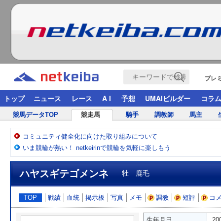
プレ
トップ
ニュース
レース
A I
予想
UMAIビルダー
コラ
競馬データTOP
競走馬
騎手
調教師
馬主
コミュニティ健全化に向けた取り組みについて
いま競輪が熱い！ netkeirinで競輪を気軽に楽しもう
ハヤスギテゴメンネ
牡 鹿毛
TOP
戦績
血統
掲示板
写真
メモ
調教
短評
コ
生年月日
20