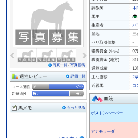
調教師
本
馬主
生産者
パ
産地
三
セリ取引価格
-
«
»
獲得賞金 (中央)
0
獲得賞金 (地方)
3
写真一覧
/
写真投稿
通算成績
13
適性レビュー
評価一覧
主な勝鞍
2
近親馬
コ
コース適性
距離適性
血統
馬メモ
もっと見る
ボストンハーバー
アナモラーダ