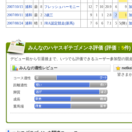
2007/10/15
浦和
曇
8
フレッシュハーモニー
12
7
10
20.9
6
9
2007/09/11
浦和
曇
2
2歳三
9
1
1
2.8
2
1
2007/08/24
浦和
晴
1
JRA認定競走(新馬)
7
6
6
7.1
5
5(降)
みんなのハヤスギテゴメンネ評価 (評価：
5
件)
デビュー前から引退後まで、いつでも評価できるユーザー参加型の競
みんなの適性レビュー
net
皆さま
コース適性
距離適性
脚質
成長
重馬場