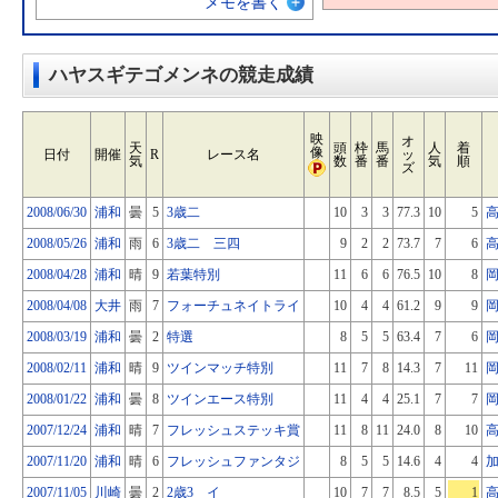
メモを書く
ハヤスギテゴメンネの競走成績
映
オ
天
頭
枠
馬
人
着
像
日付
開催
R
レース名
ッ
気
数
番
番
気
順
ズ
2008/06/30
浦和
曇
5
3歳二
10
3
3
77.3
10
5
2008/05/26
浦和
雨
6
3歳二 三四
9
2
2
73.7
7
6
2008/04/28
浦和
晴
9
若葉特別
11
6
6
76.5
10
8
2008/04/08
大井
雨
7
フォーチュネイトライ
10
4
4
61.2
9
9
2008/03/19
浦和
曇
2
特選
8
5
5
63.4
7
6
2008/02/11
浦和
晴
9
ツインマッチ特別
11
7
8
14.3
7
11
2008/01/22
浦和
曇
8
ツインエース特別
11
4
4
25.1
7
7
2007/12/24
浦和
晴
7
フレッシュステッキ賞
11
8
11
24.0
8
10
2007/11/20
浦和
晴
6
フレッシュファンタジ
8
5
5
14.6
4
4
2007/11/05
川崎
曇
2
2歳3 イ
10
7
7
8.5
5
1