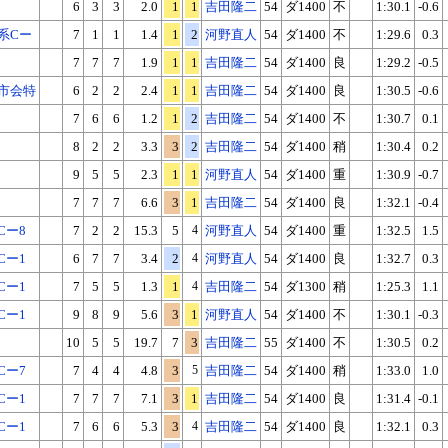
6
3
3
2.0
1
1
吉田隆二
54
ダ1400
不
1:30.1
-0.6
系Cー
7
1
1
1.4
1
2
河野直人
54
ダ1400
不
1:29.6
0.3
7
7
7
1.9
1
1
吉田隆二
54
ダ1400
良
1:29.2
-0.5
X
Facebook
LINE
URLをコピー
市会特
6
2
2
2.4
1
1
吉田隆二
54
ダ1400
良
1:30.5
-0.6
7
6
6
1.2
1
2
吉田隆二
54
ダ1400
不
1:30.7
0.1
8
2
2
3.3
3
2
吉田隆二
54
ダ1400
稍
1:30.4
0.2
9
5
5
2.3
1
1
河野直人
54
ダ1400
重
1:30.9
-0.7
7
7
7
6.6
3
1
吉田隆二
54
ダ1400
良
1:32.1
-0.4
Cー8
7
2
2
15.3
5
4
河野直人
54
ダ1400
重
1:32.5
1.5
Cー1
6
7
7
3.4
2
4
河野直人
54
ダ1400
良
1:32.7
0.3
Cー1
7
5
5
1.3
1
4
吉田隆二
54
ダ1300
稍
1:25.3
1.1
Cー1
9
8
9
5.6
3
1
河野直人
54
ダ1400
不
1:30.1
-0.3
10
5
5
19.7
7
3
吉田隆二
55
ダ1400
不
1:30.5
0.2
Cー7
7
4
4
4.8
3
5
吉田隆二
54
ダ1400
稍
1:33.0
1.0
Cー1
7
7
7
7.1
3
1
吉田隆二
54
ダ1400
良
1:31.4
-0.1
Cー1
7
6
6
5.3
3
4
吉田隆二
54
ダ1400
良
1:32.1
0.3