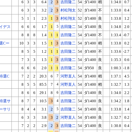
6
3
3
6.4
2
3
吉田隆二
54
ダ1400
稍
1:34.0
0.7
6
3
3
3.2
2
3
村松翔太
52
ダ1400
不
1:33.0
0.4
5
1
1
2.3
1
3
村松翔太
52
ダ1400
良
1:33.8
1.2
イデス
6
6
6
1.7
1
5
吉田隆二
54
ダ1400
良
1:34.8
2.0
8
8
8
1.4
1
1
吉田隆二
54
ダ1400
不
1:33.4
-0.7
選Cー
10
3
3
1.5
1
3
吉田隆二
54
ダ1400
稍
1:33.8
0.2
8
5
5
1.2
1
1
吉田隆二
54
ダ1400
不
1:33.6
-2.7
7
3
3
1.5
1
3
吉田隆二
54
ダ1400
良
1:35.3
0.6
6
6
6
2.0
1
1
吉田隆二
54
ダ950
良
1:00.3
-1.8
特選C
7
2
2
20.3
6
7
河野直人
54
ダ1400
稍
1:37.1
4.5
8
5
5
85.5
7
4
河野直人
54
ダ1400
稍
1:32.7
1.3
8
6
6
29.1
8
6
吉田隆二
54
ダ1400
良
1:34.0
2.2
特選サ
8
7
7
10.5
3
4
吉田隆二
54
ダ1400
良
1:34.2
1.8
ーサリ
8
4
4
3.1
2
5
吉田隆二
54
ダ1400
良
1:33.8
1.4
6
3
3
3.8
3
2
河野直人
54
ダ1400
良
1:32.7
0.2
7
2
2
2.9
2
3
吉田隆二
54
ダ1400
良
1:30.8
0.4