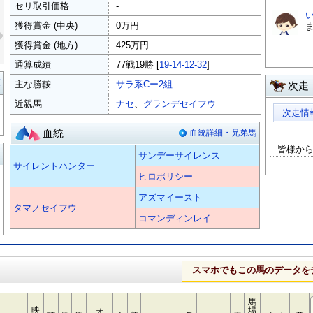
セリ取引価格
-
»
獲得賞金 (中央)
0万円
獲得賞金 (地方)
425万円
通算成績
77戦19勝 [
19-14-12-32
]
覧
主な勝鞍
サラ系Cー2組
次走
近親馬
ナセ
、
グランデセイフウ
次走情
血統
血統詳細・兄弟馬
皆様か
る
サンデーサイレンス
サイレントハンター
ヒロポリシー
アズマイースト
タマノセイフウ
コマンディンレイ
スマホでもこの馬のデータを
馬
映
場
オ