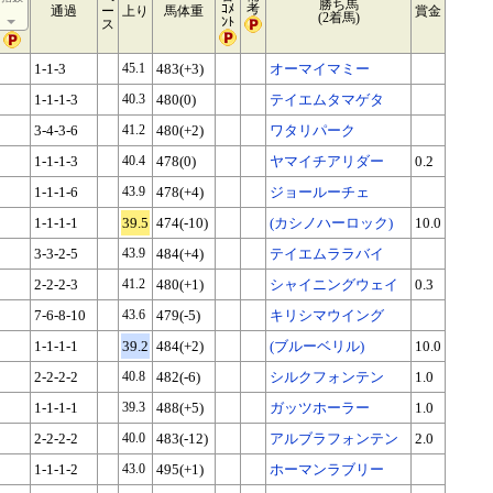
勝ち馬
ｺﾒ
考
通過
ー
上り
馬体重
賞金
(2着馬)
ﾝﾄ
ス
1-1-3
45.1
483(+3)
オーマイマミー
1-1-1-3
40.3
480(0)
テイエムタマゲタ
3-4-3-6
41.2
480(+2)
ワタリパーク
1-1-1-3
40.4
478(0)
ヤマイチアリダー
0.2
1-1-1-6
43.9
478(+4)
ジョールーチェ
1-1-1-1
39.5
474(-10)
(カシノハーロック)
10.0
3-3-2-5
43.9
484(+4)
テイエムララバイ
2-2-2-3
41.2
480(+1)
シャイニングウェイ
0.3
7-6-8-10
43.6
479(-5)
キリシマウイング
1-1-1-1
39.2
484(+2)
(ブルーベリル)
10.0
2-2-2-2
40.8
482(-6)
シルクフォンテン
1.0
1-1-1-1
39.3
488(+5)
ガッツホーラー
1.0
2-2-2-2
40.0
483(-12)
アルブラフォンテン
2.0
1-1-1-2
43.0
495(+1)
ホーマンラブリー