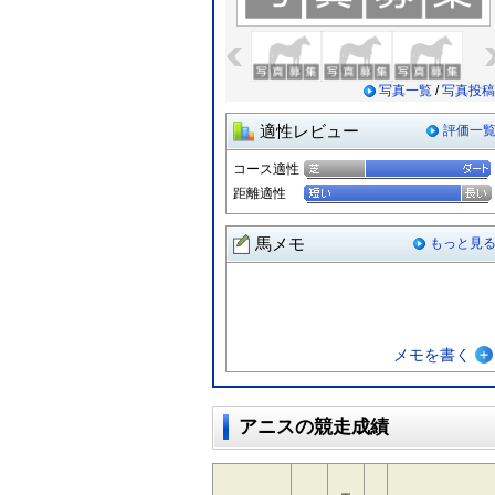
«
写真一覧
/
写真投稿
適性レビュー
評価一
コース適性
距離適性
馬メモ
もっと見
メモを書く
アニスの競走成績