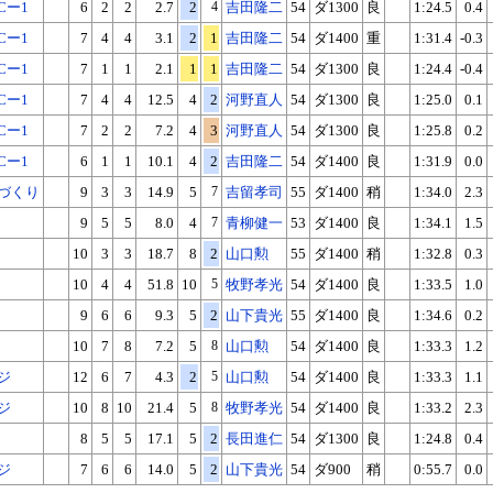
Cー1
6
2
2
2.7
2
4
吉田隆二
54
ダ1300
良
1:24.5
0.4
Cー1
7
4
4
3.1
2
1
吉田隆二
54
ダ1400
重
1:31.4
-0.3
Cー1
7
1
1
2.1
1
1
吉田隆二
54
ダ1300
良
1:24.4
-0.4
Cー1
7
4
4
12.5
4
2
河野直人
54
ダ1300
良
1:25.0
0.1
Cー1
7
2
2
7.2
4
3
河野直人
54
ダ1300
良
1:25.8
0.2
Cー1
6
1
1
10.1
4
2
吉田隆二
54
ダ1400
良
1:31.9
0.0
づくり
9
3
3
14.9
5
7
吉留孝司
55
ダ1400
稍
1:34.0
2.3
9
5
5
8.0
4
7
青柳健一
53
ダ1400
良
1:34.1
1.5
10
3
3
18.7
8
2
山口勲
55
ダ1400
稍
1:32.8
0.3
10
4
4
51.8
10
5
牧野孝光
54
ダ1400
良
1:33.5
1.0
9
6
6
9.3
5
2
山下貴光
55
ダ1400
良
1:34.6
0.2
10
7
8
7.2
5
8
山口勲
54
ダ1400
良
1:33.3
1.2
ジ
12
6
7
4.3
2
5
山口勲
54
ダ1400
良
1:33.3
1.1
ジ
10
8
10
21.4
5
8
牧野孝光
54
ダ1400
良
1:33.2
2.3
8
5
5
17.1
5
2
長田進仁
54
ダ1300
良
1:24.8
0.4
ジ
7
6
6
14.0
5
2
山下貴光
54
ダ900
稍
0:55.7
0.0