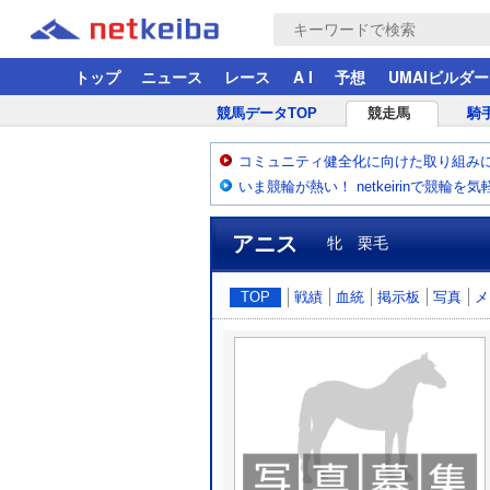
トップ
ニュース
レース
A I
予想
UMAIビルダー
競馬データTOP
競走馬
騎
コミュニティ健全化に向けた取り組み
いま競輪が熱い！ netkeirinで競輪を
アニス
牝 栗毛
TOP
戦績
血統
掲示板
写真
メ