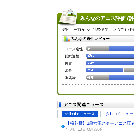
みんなのアニス評価 (
デビュー前から引退後まで、いつでも評
みんなの適性レビュー
コース適性
距離適性
脚質
成長
重馬場
アニス関連ニュース
netkeibaニュース
タレコミニュー
【桜花賞】2歳女王スターアニス圧巻1
年04月13日 05時30分-