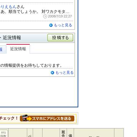
いりえもん
さん
まあ、順当でしょうか。 対ワカクモタキシ...
2008/7/19 22:27
もっと見る
・近況情報
投稿する
近況情報
報
らの情報提供をお待ちしております。
もっと見る
チェック！
厩
ﾀｲﾑ
舎
備
ペ
指数