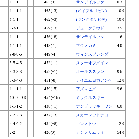
1-1-1
465(0)
サンデイルック
0.3
1-1-1-1
465(+3)
(メイプルゴゼン)
10.0
1-1-1
462(+3)
(キングタケヒデ)
10.0
2-2-1
459(+3)
デュークラウド
2.5
1-1-1
456(+8)
サンデイルック
1.6
1-1-1-1
448(-1)
フクノカミ
4.0
9-8-8-6
449(-4)
ウィンスプレンダー
5-5-4-5
453(+1)
スターオブメイン
3-3-3-3
452(+1)
オールスズラン
9.6
3-3-4-3
451(-8)
テイエムヨカアンベ
12.0
1-1-1-1
459(+5)
アズマヒメ
9.6
10-10-9-9
454(+16)
ミラクルスキー
1-1-1-2
438(+1)
ナンブラッキーワン
6.0
2-2-2-3
437(+3)
スカーレットチヨ
4-4-6-2
434(+8)
キンノトウ
12.0
2-2
426(0)
カシノサムライ
54.0