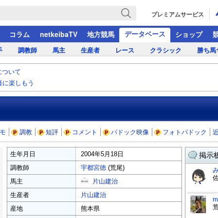
プレミアムサービス
データベース
コラム
netkeibaTV
地方競馬
ショップ
手
調教師
馬主
生産者
レース
クラシック
勝ち馬
について
気軽に楽しもう
モ
調教
短評
コメント
パドック映像
フォトパドック
生年月日
2004年5月18日
掲示板
調教師
宇都宮徳
(荒尾)
馬主
片山建治
生産者
片山建治
m
産地
熊本県