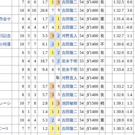
7
6
6
1.7
1
3
吉田隆二
54
ダ1400
良
1:32.5
0.6
10
8
10
26.8
7
9
吉田隆二
54
ダ1400
良
1:32.7
3.6
市会サ
6
4
4
1.7
2
1
吉田隆二
54
ダ1400
重
1:31.4
-0.4
8
4
4
4.7
4
1
吉田隆二
54
ダ1400
良
1:30.1
-0.8
日記念
10
5
5
5.5
3
2
河野直人
54
ダ1400
良
1:32.7
1.1
り特選
10
7
7
6.1
2
1
吉田隆二
54
ダ1400
不
1:30.6
-0.2
6
5
5
1.7
1
2
吉田隆二
54
ダ1400
良
1:32.0
0.2
8
4
4
18.7
5
2
岩永千明
53
ダ1400
不
1:31.4
0.9
8
8
8
9.4
6
6
岩永千明
53
ダ1400
良
1:33.4
2.2
7
5
5
取
河野直人
54
ダ1400
良
9
3
3
3.7
3
6
吉田隆二
54
ダ1400
良
1:33.2
1.2
8
3
3
5.7
3
5
吉田隆二
54
ダ1400
良
1:32.8
1.4
レーシ
10
7
8
2.8
1
3
池田敏樹
54
ダ1500
稍
1:39.1
1.5
6
1
1
1.4
1
1
吉田隆二
54
ダ1400
良
1:30.8
-1.0
10
4
4
5.3
2
4
吉田隆二
54
ダ1400
重
1:28.9
0.6
Cー3
7
7
7
1.2
1
1
吉田隆二
54
ダ1400
良
1:30.3
-0.3