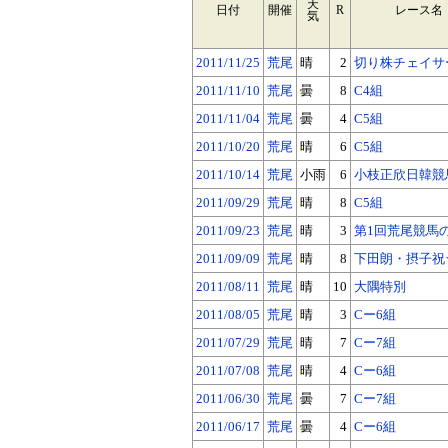
天
日付
開催
R
レース名
気
2011/11/25
荒尾
晴
2
切り株チェイサ
2011/11/10
荒尾
曇
8
C4組
2011/11/04
荒尾
曇
4
C5組
2011/10/20
荒尾
晴
6
C5組
2011/10/14
荒尾
小雨
6
小枝正欣日韓競
2011/09/29
荒尾
晴
8
C5組
2011/09/23
荒尾
晴
3
第1回荒尾競馬
2011/09/09
荒尾
晴
8
下田朗・摂子祝
2011/08/11
荒尾
晴
10
大隅特別
2011/08/05
荒尾
晴
3
Cー6組
2011/07/29
荒尾
晴
7
Cー7組
2011/07/08
荒尾
晴
4
Cー6組
2011/06/30
荒尾
曇
7
Cー7組
2011/06/17
荒尾
曇
4
Cー6組