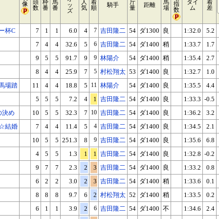
頭
枠
馬
人
着
斤
馬
タイ
着
像
指
ッ
騎手
距離
数
番
番
気
順
量
場
ム
差
数
ズ
ー杯C
7
1
1
6.0
4
7
吉田隆二
54
ダ1300
良
1:32.0
5.2
7
4
4
32.6
5
6
吉田隆二
54
ダ1400
稍
1:33.7
1.7
9
5
5
91.7
9
9
林陽介
54
ダ1400
稍
1:35.4
2.7
8
4
4
25.9
7
5
村松翔太
53
ダ1400
良
1:32.7
1.0
馬場踏
11
4
4
18.8
5
11
林陽介
54
ダ1400
良
1:35.5
4.4
5
5
5
7.2
4
1
吉田隆二
54
ダ1400
良
1:33.3
-0.5
の決め
10
5
5
32.3
7
10
吉田隆二
54
ダ1400
良
1:36.2
3.2
☆結婚
7
4
4
11.4
5
4
吉田隆二
54
ダ1400
良
1:34.5
2.1
10
5
5
251.3
8
9
吉田隆二
54
ダ1400
良
1:35.6
6.8
4
5
5
1.3
1
1
吉田隆二
54
ダ1400
良
1:32.8
-0.2
9
7
7
2.3
2
3
吉田隆二
54
ダ1400
良
1:33.2
0.8
6
2
2
3.0
2
3
吉田隆二
54
ダ1400
稍
1:33.6
0.1
8
8
8
9.7
6
2
村松翔太
52
ダ1400
稍
1:33.5
0.2
6
1
1
3.9
2
6
吉田隆二
54
ダ1400
不
1:34.6
2.4