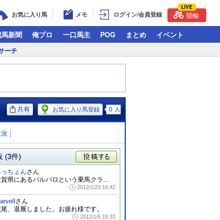
LIVE
お気に入り馬
メモ
ログイン/会員登録
競輪
競馬新聞
俺プロ
一口馬主
POG
まとめ
イベント
サーチ
共有
お気に入り馬登録
0
人
近況
 (
3
件)
投稿する
みっちょん
さん
佐賀県にあるバルバロという乗馬クラブに移...
2012/1/23 16:42
arvell
さん
荒尾、退厩しました。お疲れ様です。
2012/1/5 15:33