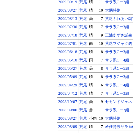
2009/09/19
荒尾
晴
11
サラ系Cー2組
2009/08/27
荒尾
晴
10
大隅特別
2009/08/13
荒尾
曇
7
荒尾ふれあい朝
2009/07/30
荒尾
晴
7
サラ系Cー3組
2009/07/18
荒尾
晴
9
三浦あずさ誕生
2009/07/01
荒尾
雨
10
荒尾マジャク釣
2009/06/18
荒尾
晴
8
サラ系Cー3組
2009/06/10
荒尾
雨
7
サラ系Cー4組
2009/05/27
荒尾
曇
8
サラ系Cー5組
2009/05/09
荒尾
晴
8
サラ系Cー3組
2009/04/29
荒尾
晴
6
サラ系Cー4組
2009/04/12
荒尾
晴
7
サラ系Cー3組
2008/10/07
荒尾
曇
9
セカンドジェネ
2008/09/06
荒尾
曇
11
サラ系Cー2組
2008/08/27
荒尾
小雨
10
大隅特別
2008/08/09
荒尾
晴
7
玲佳特設サラ系