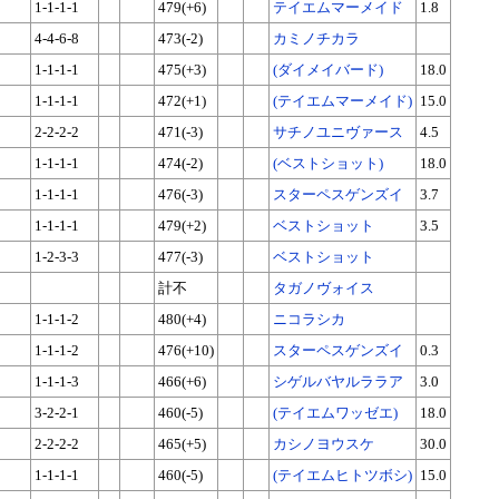
1-1-1-1
479(+6)
テイエムマーメイド
1.8
4-4-6-8
473(-2)
カミノチカラ
1-1-1-1
475(+3)
(ダイメイバード)
18.0
1-1-1-1
472(+1)
(テイエムマーメイド)
15.0
2-2-2-2
471(-3)
サチノユニヴァース
4.5
1-1-1-1
474(-2)
(ベストショット)
18.0
1-1-1-1
476(-3)
スターペスゲンズイ
3.7
1-1-1-1
479(+2)
ベストショット
3.5
1-2-3-3
477(-3)
ベストショット
計不
タガノヴォイス
1-1-1-2
480(+4)
ニコラシカ
1-1-1-2
476(+10)
スターペスゲンズイ
0.3
1-1-1-3
466(+6)
シゲルバヤルララア
3.0
3-2-2-1
460(-5)
(テイエムワッゼエ)
18.0
2-2-2-2
465(+5)
カシノヨウスケ
30.0
1-1-1-1
460(-5)
(テイエムヒトツボシ)
15.0