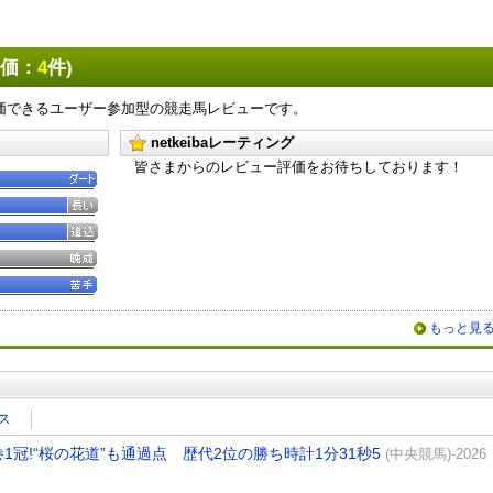
評価：
4
件)
価できるユーザー参加型の競走馬レビューです。
netkeibaレーティング
皆さまからのレビュー評価をお待ちしております！
もっと見
ス
冠!“桜の花道”も通過点 歴代2位の勝ち時計1分31秒5
(中央競馬)-2026