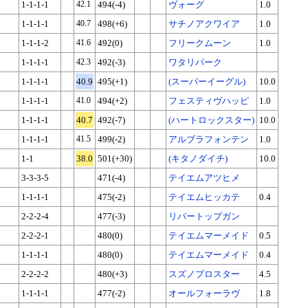
1-1-1-1
42.1
494(-4)
ヴォーグ
1.0
1-1-1-1
40.7
498(+6)
サチノアクワイア
1.0
1-1-1-2
41.6
492(0)
フリークムーン
1.0
1-1-1-1
42.3
492(-3)
ワタリパーク
1-1-1-1
40.9
495(+1)
(スーパーイーグル)
10.0
1-1-1-1
41.0
494(+2)
フェスティヴハッピ
1.0
1-1-1-1
40.7
492(-7)
(ハートロックスター)
10.0
1-1-1-1
41.5
499(-2)
アルブラフォンテン
1.0
1-1
38.0
501(+30)
(キタノダイチ)
10.0
3-3-3-5
471(-4)
テイエムアツヒメ
1-1-1-1
475(-2)
テイエムヒッカテ
0.4
2-2-2-4
477(-3)
リバートップガン
2-2-2-1
480(0)
テイエムマーメイド
0.5
1-1-1-1
480(0)
テイエムマーメイド
0.4
2-2-2-2
480(+3)
スズノプロスター
4.5
1-1-1-1
477(-2)
オールフォーラヴ
1.8