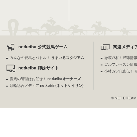
netkeiba 公式競馬ゲーム
関連メディ
みんなの愛馬とバトル！
うまいるスタジアム
徹底取材！野球情
ゴルフレッスン情
netkeiba 姉妹サイト
小林カツ代直伝！
愛馬の管理はお任せ！
netkeibaオーナーズ
競輪総合メディア
netkeirin(ネットケイリン)
© NET DREAMERS