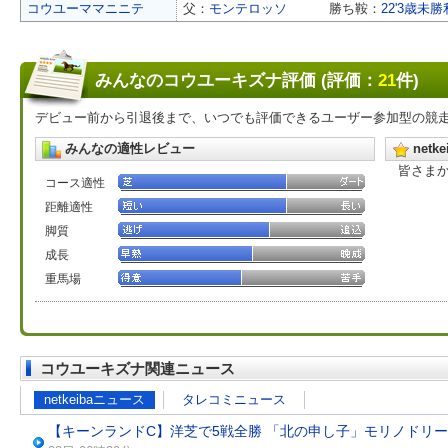
コウユーママニニテ
父：
モンテロッソ
勝ち鞍：
22'3歳未勝
みんなのコウユーキズナ評価 (評価：
21
件)
デビュー前から引退後まで、いつでも評価できるユーザー参加型の競
みんなの適性レビュー
net
皆さま
コース適性
距離適性
脚質
成長
重馬場
コウユーキズナ関連ニュース
netkeibaニュース
タレコミニュース
【キーンランドC】洋芝で5戦全勝 「北の申し子」モリノドリ