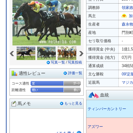
調教師
領家
馬主
加
生産者
森永
産地
門別
セリ取引価格
-
«
»
獲得賞金 (中央)
1億1,
獲得賞金 (地方)
0万円
写真一覧
/
写真投稿
通算成績
34戦5
適性レビュー
評価一覧
主な勝鞍
09'淀
近親馬
マジ
コース適性
距離適性
血統
馬メモ
もっと見る
ティンバーカントリー
アズワー