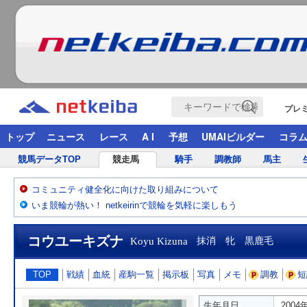
プレ
トップ
ニュース
レース
A I
予想
UMAIビルダー
コラ
競馬データTOP
競走馬
騎手
調教師
馬主
コミュニティ健全化に向けた取り組みについて
いま競輪が熱い！ netkeirinで競輪を気軽に楽しもう
コウユーキズナ
Koyu Kizuna
抹消 牝 黒鹿毛
TOP
戦績
血統
産駒一覧
掲示板
写真
メモ
調教
短
生年月日
2004