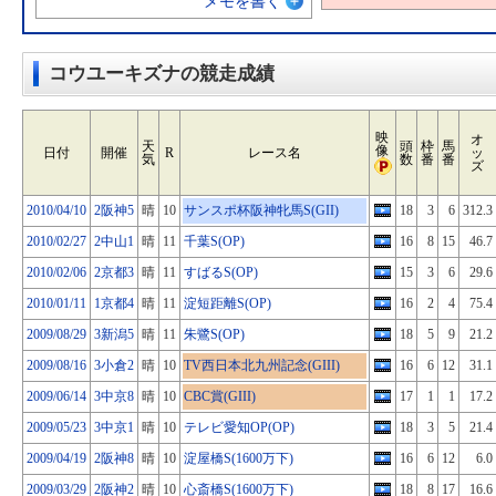
メモを書く
コウユーキズナの競走成績
映
オ
天
頭
枠
馬
像
日付
開催
R
レース名
ッ
気
数
番
番
ズ
2010/04/10
2阪神5
晴
10
サンスポ杯阪神牝馬S(GII)
18
3
6
312.3
2010/02/27
2中山1
晴
11
千葉S(OP)
16
8
15
46.7
2010/02/06
2京都3
晴
11
すばるS(OP)
15
3
6
29.6
2010/01/11
1京都4
晴
11
淀短距離S(OP)
16
2
4
75.4
2009/08/29
3新潟5
晴
11
朱鷺S(OP)
18
5
9
21.2
2009/08/16
3小倉2
晴
10
TV西日本北九州記念(GIII)
16
6
12
31.1
2009/06/14
3中京8
晴
10
CBC賞(GIII)
17
1
1
17.2
2009/05/23
3中京1
晴
10
テレビ愛知OP(OP)
18
3
5
21.4
2009/04/19
2阪神8
晴
10
淀屋橋S(1600万下)
16
6
12
6.0
2009/03/29
2阪神2
晴
10
心斎橋S(1600万下)
18
8
17
16.6