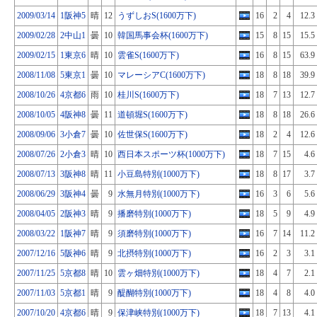
2009/03/14
1阪神5
晴
12
うずしおS(1600万下)
16
2
4
12.3
2009/02/28
2中山1
曇
10
韓国馬事会杯(1600万下)
15
8
15
15.5
2009/02/15
1東京6
晴
10
雲雀S(1600万下)
16
8
15
63.9
2008/11/08
5東京1
曇
10
マレーシアC(1600万下)
18
8
18
39.9
2008/10/26
4京都6
雨
10
桂川S(1600万下)
18
7
13
12.7
2008/10/05
4阪神8
曇
11
道頓堀S(1600万下)
18
8
18
26.6
2008/09/06
3小倉7
曇
10
佐世保S(1600万下)
18
2
4
12.6
2008/07/26
2小倉3
晴
10
西日本スポーツ杯(1000万下)
18
7
15
4.6
2008/07/13
3阪神8
晴
11
小豆島特別(1000万下)
18
8
17
3.7
2008/06/29
3阪神4
曇
9
水無月特別(1000万下)
16
3
6
5.6
2008/04/05
2阪神3
晴
9
播磨特別(1000万下)
18
5
9
4.9
2008/03/22
1阪神7
晴
9
須磨特別(1000万下)
16
7
14
11.2
2007/12/16
5阪神6
晴
9
北摂特別(1000万下)
16
2
3
3.1
2007/11/25
5京都8
晴
10
雲ヶ畑特別(1000万下)
18
4
7
2.1
2007/11/03
5京都1
晴
9
醍醐特別(1000万下)
18
4
8
4.0
2007/10/20
4京都6
晴
9
保津峡特別(1000万下)
18
7
13
4.1