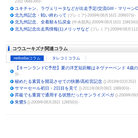
23日 06時39分-
ユキチャン、ラヴェリータなどが出走予定/交流GIII・マリーン
北九州記念・戦い終わって
(プレミア)-2009年08月16日 20時07分-
北九州記念、全着順＆払戻金
(中央競馬)-2009年08月16日 15時34分
北九州記念出走馬情報(1)メリッサなど
(プレミア)-2009年08月11日
コウユーキズナ関連コラム
netkeibaコラム
タレコミコラム
【キーンランドC予想】夏の洋芝短距離はネヴァーベンド 4歳
分-
秘めたる素質を開花させての快勝/高松宮記念
()-2019年03月25日
サマーセール初日・2日目を見て
()-2011年09月09日 18時00分-
昇級でも重賞で通用する状態だったサンライズベガ
()-2009年0
朱鷺S
()-2009年08月28日 12時50分-