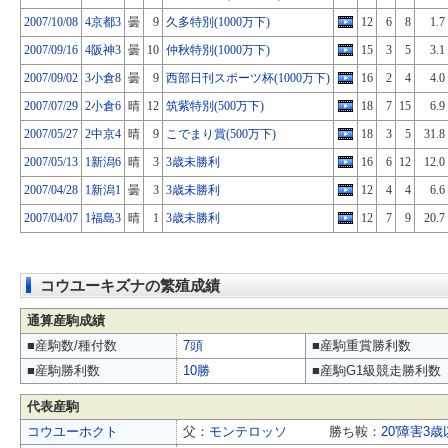
2007/10/08
4京都3
曇
9
久多特別(1000万下)
12
6
8
1.7
2007/09/16
4阪神3
曇
10
仲秋特別(1000万下)
15
3
5
3.1
2007/09/02
3小倉8
曇
9
西部日刊スポーツ杯(1000万下)
16
2
4
4.0
2007/07/29
2小倉6
晴
12
筑紫特別(500万下)
18
7
15
6.9
2007/05/27
2中京4
晴
9
こでまり賞(500万下)
18
3
5
31.8
2007/05/13
1新潟6
晴
3
3歳未勝利
16
6
12
12.0
2007/04/28
1新潟1
曇
3
3歳未勝利
12
4
4
6.6
2007/04/07
1福島3
晴
1
3歳未勝利
12
7
9
20.7
コウユーキズナの繁殖成績
通算産駒成績
■産駒数/種付数
7頭
■産駒重賞勝利数
■産駒勝利数
10勝
■産駒G1級競走勝利数
代表産駒
コウユーホクト
父：
モンテロッソ
勝ち鞍：
20'障害3