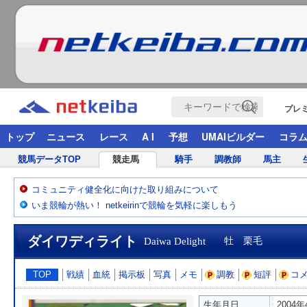
プレ
トップ
ニュース
レース
A I
予想
UMAIビルダー
コラ
競馬データTOP
競走馬
騎手
調教師
馬主
コミュニティ健全化に向けた取り組みについて
いま競輪が熱い！ netkeirinで競輪を気軽に楽しもう
ダイワディライト
Daiwa Delight
牡 栗毛
TOP
戦績
血統
掲示板
写真
メモ
調教
短評
コ
生年月日
2004年