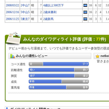
2008/03/22
2中山7
晴
7
4歳以上500万下
16
6
12
3.
2006/12/16
5中山5
晴
2
2歳未勝利
16
2
4
1.
2006/11/25
5東京7
晴
4
2歳新馬
16
3
5
1.
みんなのダイワディライト評価 (評価：
77
件)
デビュー前から引退後まで、いつでも評価できるユーザー参加型の競
みんなの適性レビュー
net
皆さま
コース適性
距離適性
脚質
成長
重馬場