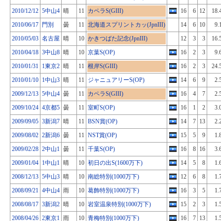
2010/12/12
5中山4
晴
11
カペラS(GIII)
16
6
12
18.
2010/06/17
門別
曇
11
北海道スプリントカッ(JpnIII)
14
6
10
9.
2010/05/03
名古屋
晴
10
かきつばた記念(JpnIII)
12
3
3
16.
2010/04/18
3中山8
晴
10
京葉S(OP)
16
2
3
9.
2010/01/31
1東京2
晴
11
根岸S(GIII)
16
2
3
24.
2010/01/10
1中山3
晴
11
ジャニュアリーS(OP)
14
6
9
2.
2009/12/13
5中山4
曇
11
カペラS(GIII)
16
4
7
2.
2009/10/24
4京都5
曇
11
室町S(OP)
16
1
2
3.
2009/09/05
3新潟7
晴
11
BSN賞(OP)
14
7
13
2.
2009/08/02
2新潟6
曇
11
NST賞(OP)
15
5
9
1.
2009/02/28
2中山1
曇
11
千葉S(OP)
16
8
16
3.
2009/01/04
1中山1
晴
10
初日の出S(1600万下)
14
5
8
1.
2008/12/13
5中山3
晴
10
南総特別(1000万下)
12
6
8
1.
2008/09/21
4中山4
雨
10
葛飾特別(1000万下)
16
3
5
1.
2008/08/17
3新潟2
晴
10
岩室温泉特別(1000万下)
15
2
3
1.
2008/04/26
2東京1
雨
10
青梅特別(1000万下)
16
7
13
1.