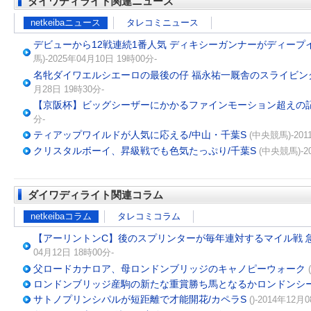
ダイワディライト関連ニュース
netkeibaニュース
タレコミニュース
デビューから12戦連続1番人気 ディキシーガンナーがディー
馬)-2025年04月10日 19時00分-
名牝ダイワエルシエーロの最後の仔 福永祐一厩舎のスライビン
月28日 19時30分-
【京阪杯】ビッグシーザーにかかるファインモーション超えの
分-
ティアップワイルドが人気に応える/中山・千葉S
(中央競馬)-201
クリスタルボーイ、昇級戦でも色気たっぷり/千葉S
(中央競馬)-2
ダイワディライト関連コラム
netkeibaコラム
タレコミコラム
【アーリントンC】後のスプリンターが毎年連対するマイル戦 
04月12日 18時00分-
父ロードカナロア、母ロンドンブリッジのキャノピーウォーク
ロンドンブリッジ産駒の新たな重賞勝ち馬となるかロンドンシ
サトノプリンシパルが短距離で才能開花/カペラS
()-2014年12月