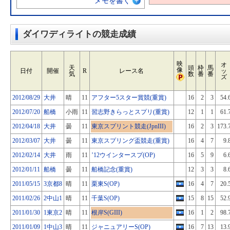
メモを書く
ダイワディライトの競走成績
映
オ
天
頭
枠
馬
像
日付
開催
R
レース名
ッ
気
数
番
番
ズ
2012/08/29
大井
晴
11
アフター5スター賞競(重賞)
16
2
3
54.
2012/07/20
船橋
小雨
11
習志野きらっとスプリ(重賞)
12
1
1
61.
2012/04/18
大井
曇
11
東京スプリント競走(JpnIII)
16
2
3
173.
2012/03/07
大井
曇
11
東京スプリング盃競走(重賞)
16
4
7
9.
2012/02/14
大井
雨
11
’12ウインタースプ(OP)
16
5
9
6.
2012/01/11
船橋
曇
11
船橋記念(重賞)
12
3
3
8.
2011/05/15
3京都8
晴
11
栗東S(OP)
16
4
7
20.
2011/02/26
2中山1
晴
11
千葉S(OP)
15
8
15
52.
2011/01/30
1東京2
晴
11
根岸S(GIII)
16
1
2
98.
2011/01/09
1中山3
晴
11
ジャニュアリーS(OP)
16
7
13
13.