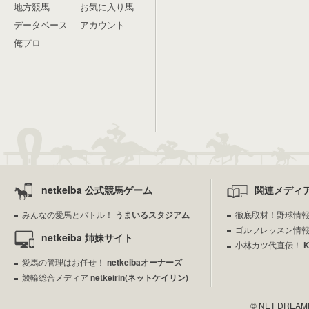
地方競馬
お気に入り馬
データベース
アカウント
俺プロ
netkeiba 公式競馬ゲーム
関連メディ
みんなの愛馬とバトル！
うまいるスタジアム
徹底取材！野球情
ゴルフレッスン情
netkeiba 姉妹サイト
小林カツ代直伝！
愛馬の管理はお任せ！
netkeibaオーナーズ
競輪総合メディア
netkeirin(ネットケイリン)
© NET DREAMERS