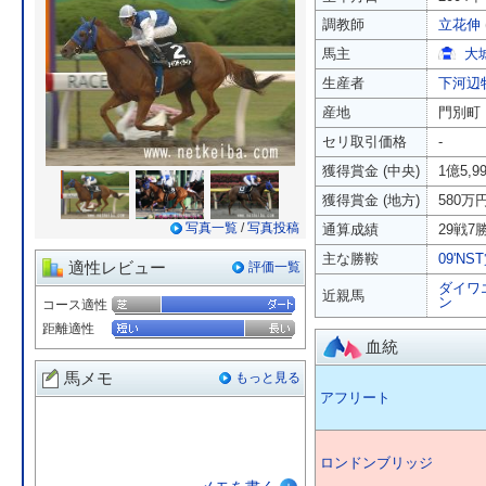
調教師
立花伸
馬主
大
生産者
下河辺
産地
門別町
セリ取引価格
-
獲得賞金 (中央)
1億5,9
獲得賞金 (地方)
580万
写真一覧
/
写真投稿
通算成績
29戦7勝
主な勝鞍
09'NS
適性レビュー
評価一覧
ダイワ
近親馬
ン
コース適性
距離適性
血統
馬メモ
もっと見る
アフリート
ロンドンブリッジ