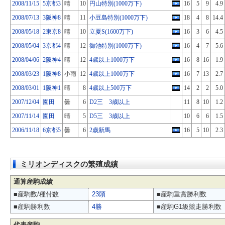
2008/11/15
5京都3
晴
10
円山特別(1000万下)
16
5
9
4.9
2008/07/13
3阪神8
晴
11
小豆島特別(1000万下)
18
4
8
14.4
2008/05/18
2東京8
晴
10
立夏S(1600万下)
16
3
6
4.5
2008/05/04
3京都4
晴
12
御池特別(1000万下)
16
4
7
5.6
2008/04/06
2阪神4
晴
12
4歳以上1000万下
16
8
16
1.9
2008/03/23
1阪神8
小雨
12
4歳以上1000万下
16
7
13
2.7
2008/03/01
1阪神1
晴
8
4歳以上500万下
14
2
2
5.0
2007/12/04
園田
曇
6
D2三 3歳以上
11
8
10
1.2
2007/11/14
園田
晴
5
D5三 3歳以上
10
6
6
1.5
2006/11/18
6京都5
曇
6
2歳新馬
16
5
10
2.3
ミリオンディスクの繁殖成績
通算産駒成績
■産駒数/種付数
23頭
■産駒重賞勝利数
■産駒勝利数
4勝
■産駒G1級競走勝利数
代表産駒