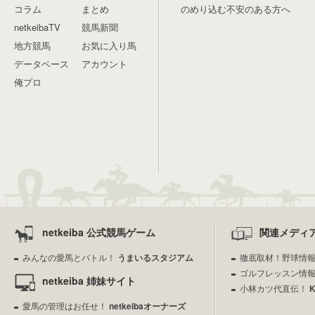
コラム
まとめ
のめり込む不安のある方へ
netkeibaTV
競馬新聞
地方競馬
お気に入り馬
データベース
アカウント
俺プロ
netkeiba 公式競馬ゲーム
関連メディ
みんなの愛馬とバトル！
うまいるスタジアム
徹底取材！野球情
ゴルフレッスン情
netkeiba 姉妹サイト
小林カツ代直伝！
愛馬の管理はお任せ！
netkeibaオーナーズ