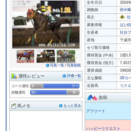
生年月日
2004
調教師
田中
馬主
社
募集情報
1口:6
生産者
社台
産地
千歳
セリ取引価格
-
獲得賞金 (中央)
1億5,
獲得賞金 (地方)
7,45
写真一覧
/
写真投稿
通算成績
34戦9
適性レビュー
評価一覧
主な勝鞍
09'カ
近親馬
リク
コース適性
距離適性
血統
馬メモ
もっと見る
アフリート
ハッピーリクエスト