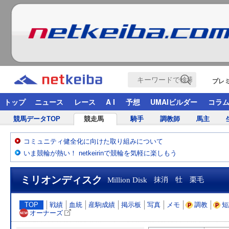
プレ
トップ
ニュース
レース
A I
予想
UMAIビルダー
コラ
競馬データTOP
競走馬
騎手
調教師
馬主
コミュニティ健全化に向けた取り組みについて
いま競輪が熱い！ netkeirinで競輪を気軽に楽しもう
ミリオンディスク
Million Disk
抹消 牡 栗毛
TOP
戦績
血統
産駒成績
掲示板
写真
メモ
調教
短
オーナーズ