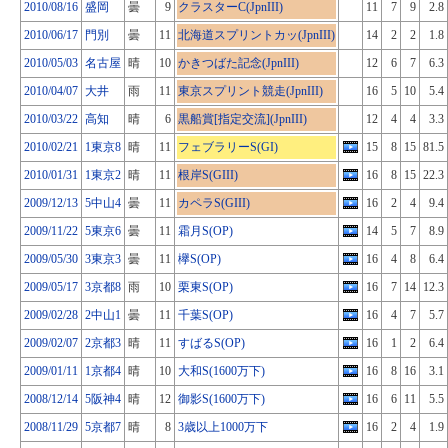
2010/08/16
盛岡
曇
9
クラスターC(JpnIII)
11
7
9
2.8
2010/06/17
門別
曇
11
北海道スプリントカッ(JpnIII)
14
2
2
1.8
2010/05/03
名古屋
晴
10
かきつばた記念(JpnIII)
12
6
7
6.3
2010/04/07
大井
雨
11
東京スプリント競走(JpnIII)
16
5
10
5.4
2010/03/22
高知
晴
6
黒船賞[指定交流](JpnIII)
12
4
4
3.3
2010/02/21
1東京8
晴
11
フェブラリーS(GI)
15
8
15
81.5
2010/01/31
1東京2
晴
11
根岸S(GIII)
16
8
15
22.3
2009/12/13
5中山4
曇
11
カペラS(GIII)
16
2
4
9.4
2009/11/22
5東京6
曇
11
霜月S(OP)
14
5
7
8.9
2009/05/30
3東京3
曇
11
欅S(OP)
16
4
8
6.4
2009/05/17
3京都8
雨
10
栗東S(OP)
16
7
14
12.3
2009/02/28
2中山1
曇
11
千葉S(OP)
16
4
7
5.7
2009/02/07
2京都3
晴
11
すばるS(OP)
16
1
2
6.4
2009/01/11
1京都4
晴
10
大和S(1600万下)
16
8
16
3.1
2008/12/14
5阪神4
晴
12
御影S(1600万下)
16
6
11
5.5
2008/11/29
5京都7
晴
8
3歳以上1000万下
16
2
4
1.9