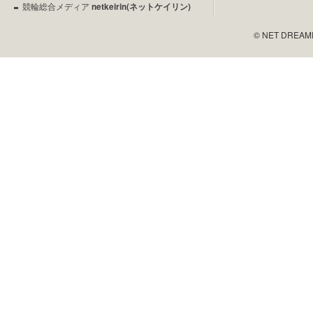
競輪総合メディア
netkeirin(ネットケイリン)
© NET DREAMERS