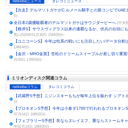
netkeibaニュース
タレコミニュース
【次走】デルマソトガケがC.ルメール騎手との新コンビでUAE
分-
全日本2歳優駿覇者のデルマソトガケはサウジダービーへ
(中央競
【根岸S】サウスヴィグラス以来の連覇なるか、伏兵の台頭にも注
馬)-2020年01月30日 15時00分-
【ユニコーンS】今年は牝系の戦いにも注目したい/データ分析(
14時48分-
【金沢・MRO金賞】笠松のドリームスイーブルが差し切り重賞
月09日 17時59分-
ミリオンディスク関連コラム
netkeibaコラム
タレコミコラム
【武蔵野S予想】ニジンスキーもちが毎年上位を賑わす シアト
分-
【プロキオンS予想】今年は小倉ダ1700で行われるプロキオン
07月04日 18時00分-
【フェブラリーS予想】良ならヌレイエフ、重ならストームキャ
年02月14日 18時00分-