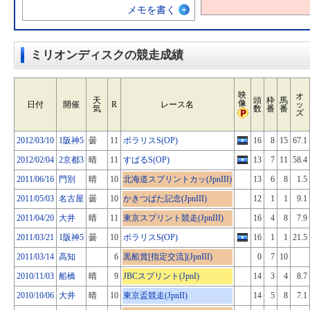
メモを書く
ミリオンディスクの競走成績
映
オ
天
頭
枠
馬
像
日付
開催
R
レース名
ッ
気
数
番
番
ズ
2012/03/10
1阪神5
曇
11
ポラリスS(OP)
16
8
15
67.1
2012/02/04
2京都3
晴
11
すばるS(OP)
13
7
11
58.4
2011/06/16
門別
晴
10
北海道スプリントカッ(JpnIII)
13
6
8
1.5
2011/05/03
名古屋
曇
10
かきつばた記念(JpnIII)
12
1
1
9.1
2011/04/20
大井
晴
11
東京スプリント競走(JpnIII)
16
4
8
7.9
2011/03/21
1阪神5
曇
10
ポラリスS(OP)
16
1
1
21.5
2011/03/14
高知
6
黒船賞[指定交流](JpnIII)
0
7
10
2010/11/03
船橋
晴
9
JBCスプリント(JpnI)
14
3
4
8.7
2010/10/06
大井
晴
10
東京盃競走(JpnII)
14
5
8
7.1