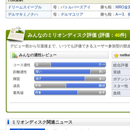
ドリームスイーブル
母：
バトルバーズアイ
勝ち鞍：
MRO金
デルマキミノナハ
母：
デルマユリア
勝ち鞍：
Aー3
、
みんなのミリオンディスク評価 (評価：
46
件)
デビュー前から引退後まで、いつでも評価できるユーザー参加型の競
みんなの適性レビュー
net
コース適性
総合評価
距離適性
実績
脚質
ポテンシ
成長
スター性
重馬場
血統
ミリオンディスク関連ニュース