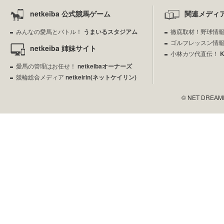
netkeiba 公式競馬ゲーム
関連メディ
みんなの愛馬とバトル！
うまいるスタジアム
徹底取材！野球情
ゴルフレッスン情
netkeiba 姉妹サイト
小林カツ代直伝！
愛馬の管理はお任せ！
netkeibaオーナーズ
競輪総合メディア
netkeirin(ネットケイリン)
© NET DREAMERS