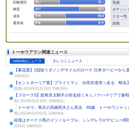
距離適性
実績
脚質
ポテンシ
成長
スター性
重馬場
血統
トーホウアラン関連ニュース
netkeibaニュース
タレコミニュース
【菊花賞】2冠狙うダノンデサイルのローテ 日本ダービーから
14時45分-
【セントポーリア賞】ブライトマン 出世街道突っ走る 蛯名
競馬)-2024年01月23日 05時30分-
【フローラS】鮫島良太騎手が好走続くキミノナハマリアで参戦 
馬)-2023年04月19日 16時00分-
「トーホウ」馬主の高橋照夫さん死去 89歳 トーホウジャッ
馬)-2023年02月02日 22時00分-
祖母はオークス馬のイソノルーブル、シンデレラがデビュー/関
月04日 18時00分-