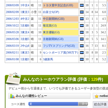
2008/03/09
1中京4
晴
11
トヨタ賞中京記念(GIII)
18
1
1
5.5
2008/02/09
1東京3
小雪
11
白富士S(OP)
14
8
14
6.0
2006/12/03
4中京2
曇
11
中日新聞杯(GIII)
13
1
1
4.5
2006/10/22
5京都6
晴
11
菊花賞(GI)
18
1
1
24.9
2006/05/28
3東京4
晴
10
東京優駿(GI)
18
3
5
34.2
2006/05/06
3京都5
晴
11
京都新聞杯(GII)
10
5
5
14.1
2006/03/19
2中山8
曇
11
フジTVスプリングS(GII)
16
7
13
8.1
2006/02/11
1東京5
晴
9
セントポーリア賞(500万下)
10
8
10
2.5
2006/01/08
1京都3
晴
6
3歳新馬
10
7
8
5.2
みんなのトーホウアラン評価 (評価：
129
件)
デビュー前から引退後まで、いつでも評価できるユーザー参加型の競
みんなの適性レビュー
net
コース適性
総合評価