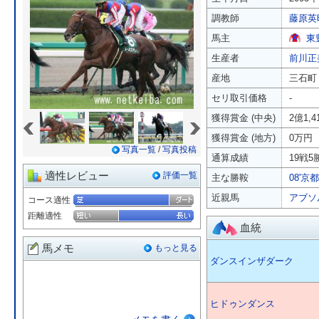
調教師
藤原英
馬主
東
生産者
前川正
産地
三石町
セリ取引価格
-
«
»
獲得賞金 (中央)
2億1,
獲得賞金 (地方)
0万円
写真一覧
/
写真投稿
通算成績
19戦5勝
適性レビュー
評価一覧
主な勝鞍
08'京
近親馬
アブソ
コース適性
距離適性
血統
馬メモ
もっと見る
ダンスインザダーク
ヒドゥンダンス