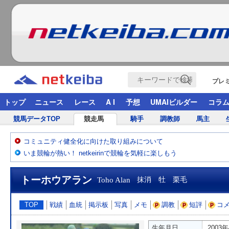
プレ
トップ
ニュース
レース
A I
予想
UMAIビルダー
コラ
競馬データTOP
競走馬
騎手
調教師
馬主
コミュニティ健全化に向けた取り組みについて
いま競輪が熱い！ netkeirinで競輪を気軽に楽しもう
トーホウアラン
Toho Alan
抹消 牡 栗毛
TOP
戦績
血統
掲示板
写真
メモ
調教
短評
コ
生年月日
2003