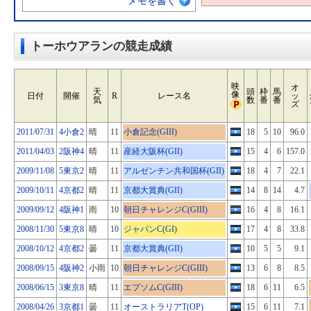
メモを書く
トーホウアランの競走成績
映
オ
天
頭
枠
馬
像
日付
開催
R
レース名
ッ
気
数
番
番
ズ
2011/07/31
4小倉2
晴
11
小倉記念(GIII)
18
5
10
96.0
2011/04/03
2阪神4
晴
11
産経大阪杯(GII)
15
4
6
157.0
2009/11/08
5東京2
晴
11
アルゼンチン共和国杯(GII)
18
4
7
22.1
2009/10/11
4京都2
晴
11
京都大賞典(GII)
14
8
14
4.7
2009/09/12
4阪神1
雨
10
朝日チャレンジC(GIII)
16
4
8
16.1
2008/11/30
5東京8
晴
10
ジャパンC(GI)
17
4
8
33.8
2008/10/12
4京都2
曇
11
京都大賞典(GII)
10
5
5
9.1
2008/09/15
4阪神2
小雨
10
朝日チャレンジC(GIII)
13
6
8
8.5
2008/06/15
3東京8
晴
11
エプソムC(GIII)
18
6
11
6.5
2008/04/26
3京都1
曇
11
オーストラリアT(OP)
15
6
11
7.1