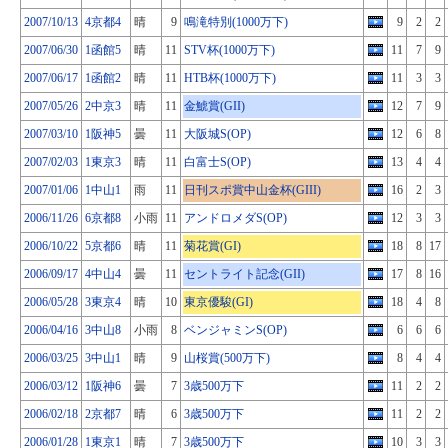
2007/10/13
4京都4
晴
9
鳴滝特別(1000万下)
9
2
2
2007/06/30
1函館5
晴
11
STV杯(1000万下)
11
7
9
2007/06/17
1函館2
晴
11
HTB杯(1000万下)
11
3
3
2007/05/26
2中京3
晴
11
金鯱賞(GII)
12
7
9
2007/03/10
1阪神5
曇
11
大阪城S(OP)
12
6
8
2007/02/03
1東京3
晴
11
白富士S(OP)
13
4
4
2007/01/06
1中山1
雨
11
日刊スポ賞中山金杯(GIII)
16
2
3
2006/11/26
6京都8
小雨
11
アンドロメダS(OP)
12
3
3
2006/10/22
5京都6
晴
11
菊花賞(GI)
18
8
17
2006/09/17
4中山4
曇
11
セントライト記念(GII)
17
8
16
2006/05/28
3東京4
晴
10
東京優駿(GI)
18
4
8
2006/04/16
3中山8
小雨
8
ベンジャミンS(OP)
6
6
6
2006/03/25
3中山1
晴
9
山桜賞(500万下)
8
4
4
2006/03/12
1阪神6
曇
7
3歳500万下
11
2
2
2006/02/18
2京都7
晴
6
3歳500万下
11
2
2
2006/01/28
1東京1
晴
7
3歳500万下
10
3
3