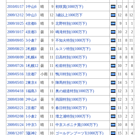
2010/01/17
1中山6
晴
9
初咲賞(1000万下)
13
4
4
2009/12/12
5中山3
晴
12
3歳以上1000万下
12
8
12
2009/10/25
4京都6
晴
9
北野特別(1000万下)
9
1
1
2009/10/17
4京都3
曇
10
鳴滝特別(1000万下)
10
2
2
2009/09/05
3小倉7
曇
9
不知火特別(1000万下)
11
8
11
2009/08/23
2札幌8
曇
11
ルスツ特別(1000万下)
14
5
8
2009/08/09
2札幌4
晴
11
日高特別(1000万下)
8
8
8
2009/07/26
1札幌12
曇
11
松前特別(1000万下)
10
7
8
2009/05/16
3京都7
小雨
11
鴨川特別(1000万下)
11
6
6
2009/05/03
2東京4
晴
9
陣馬特別(1000万下)
14
5
7
2009/04/18
1福島3
晴
11
奥の細道特別(1000万下)
12
3
3
2009/03/08
2中山4
曇
9
両国特別(1000万下)
12
3
3
2009/02/21
2京都7
晴
9
春日特別(1000万下)
11
3
3
2009/02/08
1小倉2
晴
11
壇之浦特別(1000万下)
13
2
2
2009/01/24
1中京5
晴
11
中京スポニチ賞(1000万下)
10
8
9
2008/12/07
5阪神2
晴
10
ゴールデンブーツT(1000万下)
15
3
4