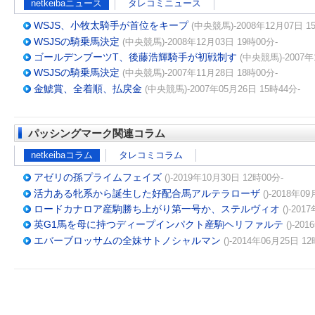
netkeibaニュース
タレコミニュース
WSJS、小牧太騎手が首位をキープ
(中央競馬)-2008年12月07日 1
WSJSの騎乗馬決定
(中央競馬)-2008年12月03日 19時00分-
ゴールデンブーツT、後藤浩輝騎手が初戦制す
(中央競馬)-2007年
WSJSの騎乗馬決定
(中央競馬)-2007年11月28日 18時00分-
金鯱賞、全着順、払戻金
(中央競馬)-2007年05月26日 15時44分-
パッシングマーク関連コラム
netkeibaコラム
タレコミコラム
アゼリの孫プライムフェイズ
()-2019年10月30日 12時00分-
活力ある牝系から誕生した好配合馬アルテラローザ
()-2018年0
ロードカナロア産駒勝ち上がり第一号か、ステルヴィオ
()-20
英G1馬を母に持つディープインパクト産駒ヘリファルテ
()-20
エバーブロッサムの全妹サトノシャルマン
()-2014年06月25日 1