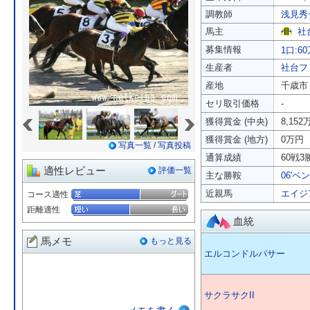
調教師
浅見秀
馬主
社
募集情報
1口:6
生産者
社台フ
産地
千歳市
セリ取引価格
-
«
»
獲得賞金 (中央)
8,152
獲得賞金 (地方)
0万円
写真一覧
/
写真投稿
通算成績
60戦3勝
適性レビュー
評価一覧
主な勝鞍
06'ベ
近親馬
エイジ
コース適性
距離適性
血統
馬メモ
もっと見る
エルコンドルパサー
サクラサクII