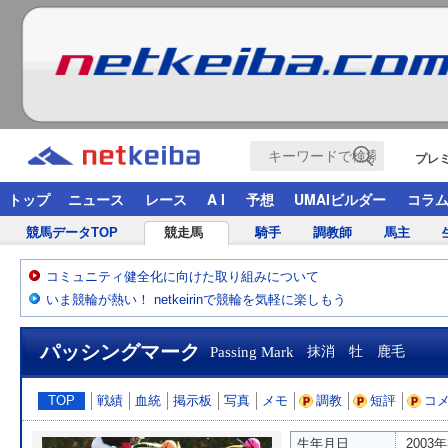
プレ
トップ
ニュース
レース
A I
予想
UMAIビルダー
コラ
競馬データTOP
競走馬
騎手
調教師
馬主
コミュニティ健全化に向けた取り組みについて
いま競輪が熱い！ netkeirinで競輪を気軽に楽しもう
パッシングマーク
Passing Mark
抹消 牡 鹿毛
TOP
戦績
血統
掲示板
写真
メモ
調教
短評
コ
生年月日
2003