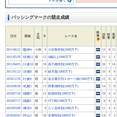
メモを書く
パッシングマークの競走成績
映
天
頭
枠
馬
像
日付
開催
R
レース名
気
数
番
番
2011/06/12
3阪神4
小雨
9
小豆島特別(1000万下)
13
8
12
2011/05/29
3京都12
雨
12
4歳以上1000万下
11
2
2
2011/04/03
2小倉10
晴
10
高千穂特別(1000万下)
16
7
14
2011/01/23
1京都8
晴
9
睦月賞(1000万下)
10
8
9
2010/12/19
3小倉6
晴
10
名古屋日刊スポーツ杯(1000万下)
13
6
8
2010/08/28
1札幌5
晴
11
阿寒湖特別(1000万下)
14
5
8
2010/07/24
2函館3
曇
11
松前特別(1000万下)
10
4
4
2010/07/17
2函館1
晴
9
STV杯(1000万下)
8
4
4
2010/05/09
2東京6
晴
9
八ヶ岳特別(1000万下)
11
4
4
2010/04/03
3中山3
晴
10
安房特別(1000万下)
14
3
3