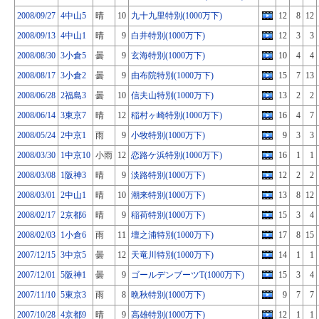
2008/09/27
4中山5
晴
10
九十九里特別(1000万下)
12
8
12
2008/09/13
4中山1
晴
9
白井特別(1000万下)
12
3
3
2008/08/30
3小倉5
曇
9
玄海特別(1000万下)
10
4
4
2008/08/17
3小倉2
曇
9
由布院特別(1000万下)
15
7
13
2008/06/28
2福島3
曇
10
信夫山特別(1000万下)
13
2
2
2008/06/14
3東京7
晴
12
稲村ヶ崎特別(1000万下)
16
4
7
2008/05/24
2中京1
雨
9
小牧特別(1000万下)
9
3
3
2008/03/30
1中京10
小雨
12
恋路ケ浜特別(1000万下)
16
1
1
2008/03/08
1阪神3
晴
9
淡路特別(1000万下)
12
2
2
2008/03/01
2中山1
晴
10
潮来特別(1000万下)
13
8
12
2008/02/17
2京都6
晴
9
稲荷特別(1000万下)
15
3
4
2008/02/03
1小倉6
雨
11
壇之浦特別(1000万下)
17
8
15
2007/12/15
3中京5
曇
12
天竜川特別(1000万下)
14
1
1
2007/12/01
5阪神1
曇
9
ゴールデンブーツT(1000万下)
15
3
4
2007/11/10
5東京3
雨
8
晩秋特別(1000万下)
9
7
7
2007/10/28
4京都9
晴
9
高雄特別(1000万下)
12
1
1