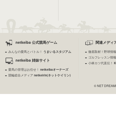
netkeiba 公式競馬ゲーム
関連メディ
みんなの愛馬とバトル！
うまいるスタジアム
徹底取材！野球情
ゴルフレッスン情
netkeiba 姉妹サイト
小林カツ代直伝！
愛馬の管理はお任せ！
netkeibaオーナーズ
競輪総合メディア
netkeirin(ネットケイリン)
© NET DREAMERS