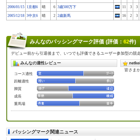
2006/01/15
1京都6
晴
6
3歳500万下
11
3
3
2005/12/18
3中京6
晴
2
2歳新馬
16
2
3
みんなのパッシングマーク評価 (評価：
62
件)
デビュー前から引退後まで、いつでも評価できるユーザー参加型の競
みんなの適性レビュー
net
皆さま
コース適性
距離適性
脚質
成長
重馬場
パッシングマーク関連ニュース