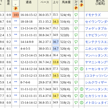
イ
着
勝ち馬
ｺﾒ
考
通過
ペース
上り
馬体重
ム
差
(2着馬)
ﾝﾄ
1.3
0.9
103
16-16-15-12
36.0-35.7
35.5
524(+8)
ドモナラズ
6.7
0.6
**
18-18-18
35.1-35.2
34.3
516(-6)
セイウンワンダ
2.8
1.5
**
13-13-14-15
38.9-34.7
35.2
522(0)
フォゲッタブル
2.4
1.5
**
11-11-11-11
30.8-34.7
34.9
522(0)
ミヤビランベリ
9.6
0.2
**
14-14-9-9
36.2-37.1
36.7
522(+2)
モンテクリスエ
8.4
0.1
**
4-4-5-5
38.0-35.1
34.7
520(-4)
ニホンピロレガ
1.1
1.0
**
15-15-14-15
34.9-36.4
36.4
524(+4)
マンハッタンス
0.0
0.6
**
12-12-13-13
36.7-34.2
33.8
520(-2)
ヤマニンキング
1.7
1.4
**
14-14-12-14
34.8-36.9
37.3
522(0)
トーセンキャプ
8.1
0.0
**
15-15-12-13
33.6-35.7
34.5
522(-4)
(ココナッツパン
5.9
1.4
**
8-7-6-6
29.8-37.8
38.6
526(+6)
シルクウィザー
9.6
0.6
**
11-11-12-11
35.7-34.8
34.5
520(-6)
マンハッタンス
7.7
0.3
**
13-12-11-11
35.4-37.6
34.7
526(+8)
ヒカリシャトル
9.8
0.9
**
15-14-14-12
36.8-35.1
34.9
518(-2)
メトロシュタイ