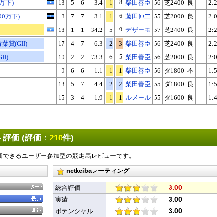
万下)
13
5
6
3.4
1
8
柴田善臣
56
芝2400
良
2:2
00万下)
8
7
7
3.1
1
6
藤田伸二
55
芝2000
良
2:0
18
1
1
34.2
5
9
デザーモ
57
芝2400
良
2:2
賞(GII)
17
4
7
6.3
2
3
柴田善臣
56
芝2400
良
2:2
X
Facebook
LINE
URLをコピー
I)
10
2
2
73.3
6
5
柴田善臣
56
芝2000
良
2:0
9
6
6
1.1
1
1
柴田善臣
56
ダ1800
不
1:5
13
5
7
4.4
2
2
柴田善臣
55
ダ1800
良
1:5
15
3
4
1.9
1
1
ルメール
55
ダ1600
良
1:4
評価 (評価：
210
件)
価できるユーザー参加型の競走馬レビューです。
netkeibaレーティング
3.00
総合評価
3.00
実績
3.00
ポテンシャル