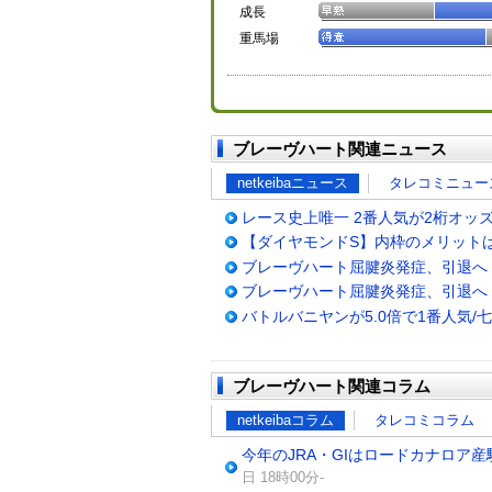
成長
重馬場
ブレーヴハート関連ニュース
netkeibaニュース
タレコミニュー
レース史上唯一 2番人気が2桁オッ
【ダイヤモンドS】内枠のメリットは
ブレーヴハート屈腱炎発症、引退へ
ブレーヴハート屈腱炎発症、引退へ
バトルバニヤンが5.0倍で1番人気/
ブレーヴハート関連コラム
netkeibaコラム
タレコミコラム
今年のJRA・GIはロードカナロア
日 18時00分-