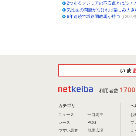
2つあるソレミアの不安点とは/ジャ
気性面の問題がなければ楽しみ大き
6年連続で坂路調教馬が勝つ
()-200
1700
利用者数
カテゴリ
ヘ
ニュース
一口馬主
お
レース
POG
プ
ウマい馬券
競馬広場
よ