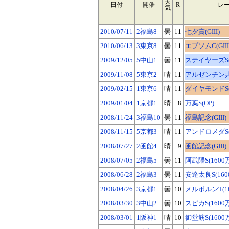
天
日付
開催
R
レ
気
2010/07/11
2福島8
曇
11
七夕賞(GIII)
2010/06/13
3東京8
曇
11
エプソムC(GIII
2009/12/05
5中山1
曇
11
ステイヤーズS(G
2009/11/08
5東京2
晴
11
アルゼンチン共和
2009/02/15
1東京6
晴
11
ダイヤモンドS(G
2009/01/04
1京都1
晴
8
万葉S(OP)
2008/11/24
3福島10
曇
11
福島記念(GIII)
2008/11/15
5京都3
晴
11
アンドロメダS(
2008/07/27
2函館4
晴
9
函館記念(GIII)
2008/07/05
2福島5
曇
11
阿武隈S(1600
2008/06/28
2福島3
曇
11
安達太良S(160
2008/04/26
3京都1
曇
10
メルボルンT(1
2008/03/30
3中山2
曇
10
スピカS(1600
2008/03/01
1阪神1
晴
10
御堂筋S(1600