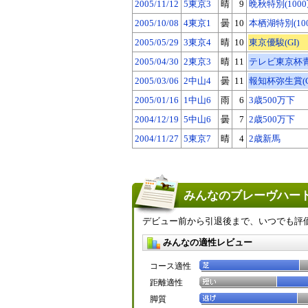
2005/11/12
5東京3
晴
9
晩秋特別(1000
2005/10/08
4東京1
曇
10
本栖湖特別(10
2005/05/29
3東京4
晴
10
東京優駿(GI)
2005/04/30
2東京3
晴
11
テレビ東京杯青葉
2005/03/06
2中山4
曇
11
報知杯弥生賞(GI
2005/01/16
1中山6
雨
6
3歳500万下
2004/12/19
5中山6
曇
7
2歳500万下
2004/11/27
5東京7
晴
4
2歳新馬
みんなのブレーヴハート
デビュー前から引退後まで、いつでも評
みんなの適性レビュー
コース適性
距離適性
脚質