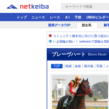
トップ
ニュース
レース
A I
予想
UMAIビルダー
競馬データTOP
競走馬
騎
コミュニティ健全化に向けた取り組み
いま競輪が熱い！ netkeirinで競輪を
ブレーヴハート
Brave Heart
TOP
戦績
血統
掲示板
写真
メ