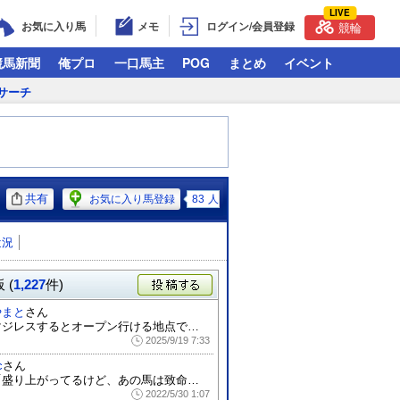
LIVE
お気に入り馬
メモ
ログイン/会員登録
競輪
競馬新聞
俺プロ
一口馬主
POG
まとめ
イベント
サーチ
共有
お気に入り馬登録
83
人
近況
 (
1,227
件)
投稿する
やまと
さん
マジレスするとオープン行ける地点で強いは...
2025/9/19 7:33
c
さん
「盛り上がってるけど、あの馬は致命的な弱...
2022/5/30 1:07