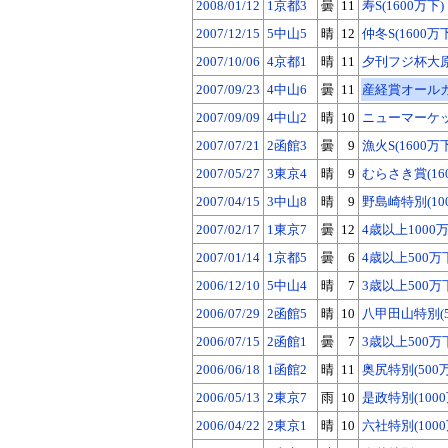
2008/01/12
1京都3
曇
11
寿S(1600万下)
2007/12/15
5中山5
晴
12
仲冬S(1600万
2007/10/06
4京都1
晴
11
夕刊フジ杯大原S
2007/09/23
4中山6
曇
11
産経賞オールカマ
2007/09/09
4中山2
晴
10
ニューマーケット
2007/07/21
2函館3
曇
9
漁火S(1600万
2007/05/27
3東京4
晴
9
むらさき賞(16
2007/04/15
3中山8
晴
9
野島崎特別(10
2007/02/17
1東京7
曇
12
4歳以上1000
2007/01/14
1京都5
曇
6
4歳以上500万
2006/12/10
5中山4
晴
7
3歳以上500万
2006/07/29
2函館5
晴
10
八甲田山特別(5
2006/07/15
2函館1
曇
7
3歳以上500万
2006/06/18
1函館2
晴
11
奥尻特別(500
2006/05/13
2東京7
雨
10
是政特別(1000
2006/04/22
2東京1
晴
10
六社特別(1000