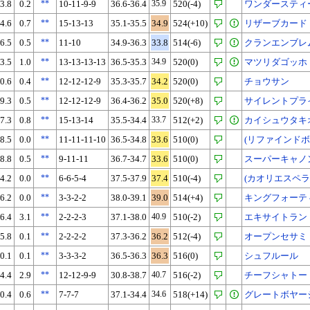
3.8
0.2
**
10-11-9-9
36.6-36.4
35.9
520(-4)
ワンダースティ
4.6
0.7
**
15-13-13
35.1-35.5
34.9
524(+10)
リザーブカード
6.5
0.5
**
11-10
34.9-36.3
33.8
514(-6)
クランエンブレ
3.5
1.0
**
13-13-13-13
36.5-35.3
34.9
520(0)
マツリダゴッホ
0.6
0.4
**
12-12-12-9
35.3-35.7
34.2
520(0)
チョウサン
9.3
0.5
**
12-12-12-9
36.4-36.2
35.0
520(+8)
サイレントプラ
7.3
0.8
**
15-13-14
35.5-34.4
33.7
512(+2)
カイシュウタキ
8.5
0.0
**
11-11-11-10
36.5-34.8
33.6
510(0)
(リファインドボ
8.8
0.5
**
9-11-11
36.7-34.7
33.6
510(0)
スーパーキャノ
4.2
0.0
**
6-6-5-4
37.5-37.9
37.4
510(-4)
(カオリエスペラ
6.2
0.0
**
3-3-2-2
38.0-39.1
39.0
514(+4)
キングフォーテ
6.4
3.1
**
2-2-2-3
37.1-38.0
40.9
510(-2)
エキサイトラン
5.8
0.1
**
2-2-2-2
37.3-36.2
36.2
512(-4)
オープンセサミ
0.1
0.1
**
3-3-3-2
36.5-36.3
36.3
516(0)
シュフルール
4.4
2.9
**
12-12-9-9
30.8-38.7
40.7
516(-2)
チーフシャトー
0.4
0.6
**
7-7-7
37.1-34.4
34.6
518(+14)
グレートボヤー