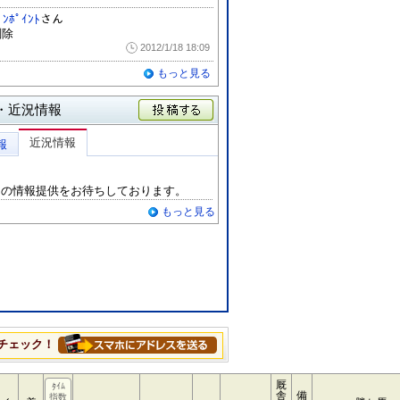
ﾟﾝﾎﾟｲﾝﾄ
さん
削除
2012/1/18 18:09
もっと見る
・近況情報
投稿する
近況情報
報
らの情報提供をお待ちしております。
もっと見る
チェック！
厩
ﾀｲﾑ
舎
備
指数