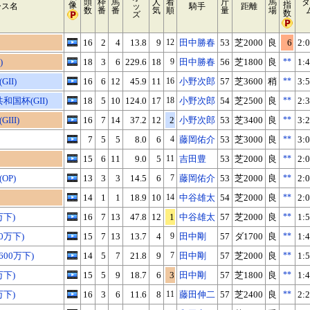
頭
枠
馬
人
着
斤
馬
タ
像
指
ース名
ッ
騎手
距離
数
番
番
気
順
量
場
数
ズ
16
2
4
13.8
9
12
田中勝春
53
芝2000
良
6
2:0
)
18
3
6
229.6
18
9
田中勝春
56
芝1800
良
**
1:4
II)
16
6
12
45.9
11
16
小野次郎
57
芝3600
稍
**
3:5
国杯(GII)
18
5
10
124.0
17
18
小野次郎
54
芝2500
良
**
2:3
III)
16
7
14
37.2
12
2
小野次郎
53
芝3400
良
**
3:2
7
5
5
8.0
6
4
藤岡佑介
53
芝3000
良
**
3:0
15
6
11
9.0
5
11
吉田豊
53
芝2000
良
**
2:0
OP)
13
3
3
14.5
6
7
藤岡佑介
53
芝2000
良
**
2:0
14
1
1
18.9
10
14
中谷雄太
54
芝2000
良
**
2:0
万下)
16
7
13
47.8
12
1
中谷雄太
57
芝2000
良
**
1:5
0万下)
15
7
13
13.7
4
9
田中剛
57
ダ1700
良
**
1:4
600万下)
14
5
7
21.8
9
7
田中剛
57
芝2000
良
**
1:5
万下)
15
5
9
18.7
6
3
田中剛
57
芝1800
良
**
1:4
万下)
16
3
6
11.6
8
11
藤田伸二
57
芝2400
良
**
2:2