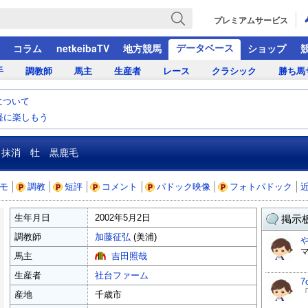
プレミアムサービス
データベース
コラム
netkeibaTV
地方競馬
ショップ
手
調教師
馬主
生産者
レース
クラシック
勝ち馬
について
気軽に楽しもう
抹消 牡 黒鹿毛
モ
調教
短評
コメント
パドック映像
フォトパドック
生年月日
2002年5月2日
掲示板
調教師
加藤征弘
(美浦)
馬主
吉田照哉
生産者
社台ファーム
7
産地
千歳市