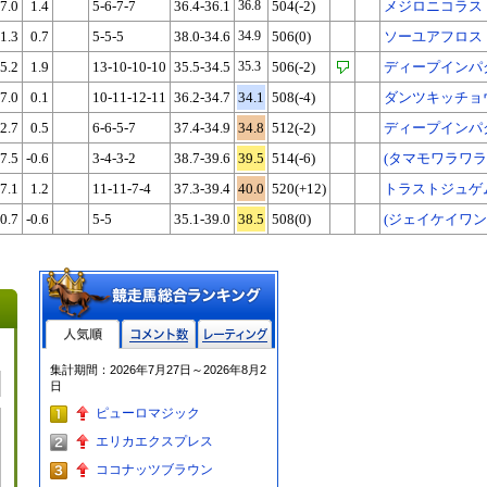
7.0
1.4
5-6-7-7
36.4-36.1
36.8
504(-2)
メジロニコラス
1.3
0.7
5-5-5
38.0-34.6
34.9
506(0)
ソーユアフロス
5.2
1.9
13-10-10-10
35.5-34.5
35.3
506(-2)
ディープインパ
7.0
0.1
10-11-12-11
36.2-34.7
34.1
508(-4)
ダンツキッチョ
2.7
0.5
6-6-5-7
37.4-34.9
34.8
512(-2)
ディープインパ
7.5
-0.6
3-4-3-2
38.7-39.6
39.5
514(-6)
(タマモワラワラ
7.1
1.2
11-11-7-4
37.3-39.4
40.0
520(+12)
トラストジュゲ
0.7
-0.6
5-5
35.1-39.0
38.5
508(0)
(ジェイケイワン
人気順
コメント数
レーティン
集計期間：2026年7月27日～2026年8月2
グ
日
ピューロマジック
エリカエクスプレス
ココナッツブラウン