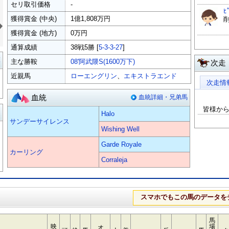
セリ取引価格
-
ﾋ
»
獲得賞金 (中央)
1億1,808万円
獲得賞金 (地方)
0万円
通算成績
38戦5勝 [
5-3-3-27
]
覧
主な勝鞍
08'阿武隈S(1600万下)
次走
近親馬
ローエングリン
、
エキストラエンド
次走情
血統
血統詳細・兄弟馬
皆様か
る
Halo
サンデーサイレンス
Wishing Well
Garde Royale
カーリング
Corraleja
スマホでもこの馬のデータを
馬
映
場
オ