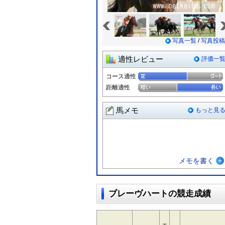
«
写真一覧
/
写真投稿
適性レビュー
評価一
コース適性
距離適性
馬メモ
もっと見
メモを書く
ブレーヴハートの競走成績