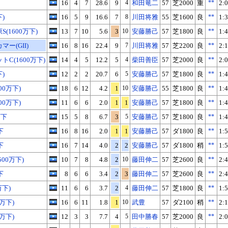
16
4
7
28.6
9
4
和田竜二
57
芝2000
重
**
2:0
下)
16
5
9
16.6
7
8
川田将雅
55
芝1600
良
**
1:3
(1600万下)
13
7
10
5.6
3
10
安藤勝己
57
芝1800
良
**
1:4
ー(GII)
16
8
16
22.4
9
7
川田将雅
57
芝2200
良
**
2:1
C(1600万下)
14
4
5
12.2
5
4
柴田善臣
57
芝2000
良
**
2:0
下)
12
2
2
20.7
6
5
安藤勝己
57
芝1800
良
**
1:4
00万下)
18
6
12
4.2
1
10
安藤勝己
55
芝1800
良
**
1:4
00万下)
11
6
6
2.0
1
1
安藤勝己
57
芝1800
良
**
1:4
万下
15
5
8
6.7
3
5
安藤勝己
57
芝1800
良
**
1:4
下
16
8
16
2.0
1
1
安藤勝己
57
ダ1800
良
**
1:5
下
16
7
14
4.0
2
2
安藤勝己
57
ダ1800
稍
**
1:5
00万下)
10
7
8
4.8
2
10
藤田伸二
57
芝2600
良
**
2:4
下
8
6
6
3.4
2
3
藤田伸二
57
芝2600
良
**
2:4
万下)
11
6
6
3.7
2
4
藤田伸二
57
芝1800
良
**
1:5
万下)
16
6
11
1.8
1
10
武豊
57
ダ2100
稍
**
2:1
万下)
12
3
3
7.7
4
5
田中勝春
57
芝2000
良
**
2:0