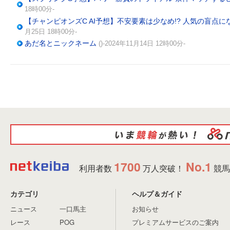
18時00分-
【チャンピオンズC AI予想】不安要素は少なめ!? 人気の盲点
月25日 18時00分-
あだ名とニックネーム
()-2024年11月14日 12時00分-
1700
No.1
利用者数
万人突破！
競馬
カテゴリ
ヘルプ＆ガイド
ニュース
一口馬主
お知らせ
レース
POG
プレミアムサービスのご案内