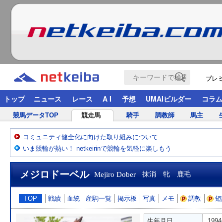
プレ
トップ
ニュース
レース
A I
予想
UMAIビルダー
コラ
競馬データTOP
競走馬
騎手
調教師
馬主
コミュニティ健全化に向けた取り組みについて
いま競輪が熱い！ netkeirinで競輪を気軽に楽しもう
メジロドーベル
Mejiro Dober
抹消 牝 鹿毛
TOP
戦績
血統
産駒一覧
掲示板
写真
メモ
調教
短
生年月日
199