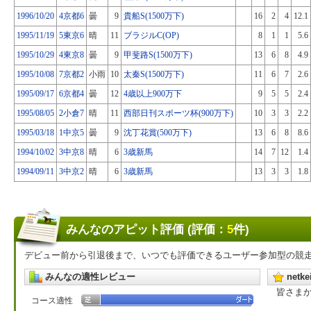
1996/10/20
4京都6
曇
9
貴船S(1500万下)
16
2
4
12.1
1995/11/19
5東京6
晴
11
ブラジルC(OP)
8
1
1
5.6
1995/10/29
4東京8
曇
9
甲斐路S(1500万下)
13
6
8
4.9
1995/10/08
7京都2
小雨
10
太秦S(1500万下)
11
6
7
2.6
1995/09/17
6京都4
曇
12
4歳以上900万下
9
5
5
2.4
1995/08/05
2小倉7
晴
11
西部日刊スポーツ杯(900万下)
10
3
3
2.2
1995/03/18
1中京5
曇
9
沈丁花賞(500万下)
13
6
8
8.6
1994/10/02
3中京8
晴
6
3歳新馬
14
7
12
1.4
1994/09/11
3中京2
晴
6
3歳新馬
13
3
3
1.8
みんなのアピット評価 (評価：
5
件)
デビュー前から引退後まで、いつでも評価できるユーザー参加型の競
みんなの適性レビュー
net
皆さま
コース適性