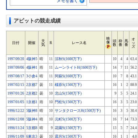
メモを書く
アピットの競走成績
映
オ
天
頭
枠
馬
像
日付
開催
R
レース名
ッ
気
数
番
番
ズ
1997/09/20
4阪神5
晴
11
涼秋S(1600万下)
10
4
4
63.4
1997/09/06
4阪神1
雨
11
ムーンライトH(1600万下)
14
7
11
56.2
1997/08/17
3小倉4
晴
11
阿蘇S(1600万下)
10
7
8
43.1
1997/02/15
2京都7
曇
11
橿原S(1500万下)
16
1
2
88.9
1997/01/26
2京都2
曇
10
北山S(1500万下)
9
5
5
24.1
1997/01/05
1京都1
雨
10
門松S(1500万下)
16
3
5
23.0
1996/12/22
5阪神8
晴
10
サンタクロースH(1500万下)
16
3
5
30.4
1996/12/08
5阪神4
晴
10
元町S(1500万下)
16
7
14
73.3
1996/11/24
5京都8
晴
9
花園S(1500万下)
13
5
7
24.4
1996/11/09
6東京3
曇
10
霜月S(1500万下)
16
1
1
4.0