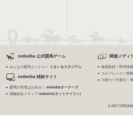
netkeiba 公式競馬ゲーム
関連メディ
みんなの愛馬とバトル！
うまいるスタジアム
徹底取材！野球情
ゴルフレッスン情
netkeiba 姉妹サイト
小林カツ代直伝！
愛馬の管理はお任せ！
netkeibaオーナーズ
競輪総合メディア
netkeirin(ネットケイリン)
© NET DREAMERS