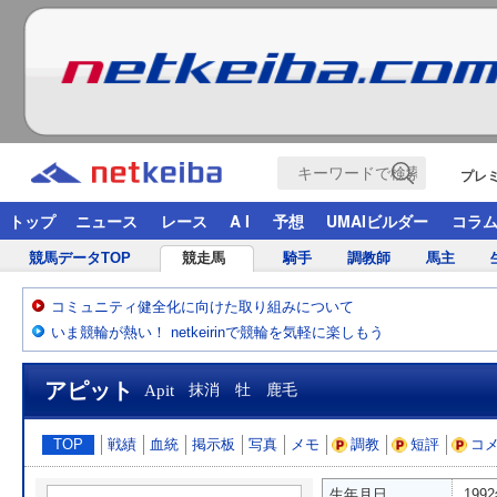
プレ
トップ
ニュース
レース
A I
予想
UMAIビルダー
コラ
競馬データTOP
競走馬
騎手
調教師
馬主
コミュニティ健全化に向けた取り組みについて
いま競輪が熱い！ netkeirinで競輪を気軽に楽しもう
アピット
Apit
抹消 牡 鹿毛
TOP
戦績
血統
掲示板
写真
メモ
調教
短評
コ
生年月日
199