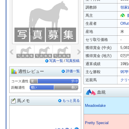
調教師
領家
馬主
生産者
Offu
産地
米
セリ取引価格
-
«
»
獲得賞金 (中央)
5,0
獲得賞金 (地方)
0万
写真一覧
/
写真投稿
通算成績
19戦
適性レビュー
評価一覧
主な勝鞍
95'
近親馬
クリ
コース適性
距離適性
血統
馬メモ
もっと見る
Meadowlake
Pretty Special