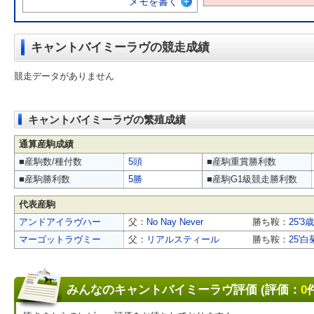
メモを書く
キャントバイミーラヴの競走成績
競走データがありません
キャントバイミーラヴの繁殖成績
通算産駒成績
■産駒数/種付数
5頭
■産駒重賞勝利数
■産駒勝利数
5勝
■産駒G1級競走勝利数
代表産駒
アンドアイラヴハー
父：
No Nay Never
勝ち鞍：
25'
マーゴットラヴミー
父：
リアルスティール
勝ち鞍：
25'
みんなのキャントバイミーラヴ評価 (評価：
0