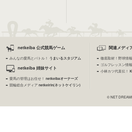
netkeiba 公式競馬ゲーム
関連メディ
みんなの愛馬とバトル！
うまいるスタジアム
徹底取材！野球情
ゴルフレッスン情
netkeiba 姉妹サイト
小林カツ代直伝！
愛馬の管理はお任せ！
netkeibaオーナーズ
競輪総合メディア
netkeirin(ネットケイリン)
© NET DREAMERS